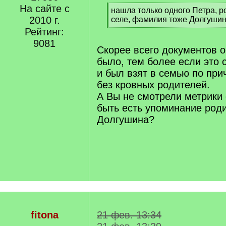
На сайте с
[
нашла только одного Петра, 
2010 г.
q
селе, фамилия тоже Долгуши
]
[
Рейтинг:
/
9081
q
Скорее всего документов 
]
было, тем более если это 
и был взят в семью по при
без кровных родителей.
А Вы не смотрели метрики 
быть есть упоминание роди
Долгушина?
fitona
21 фев. 13:34