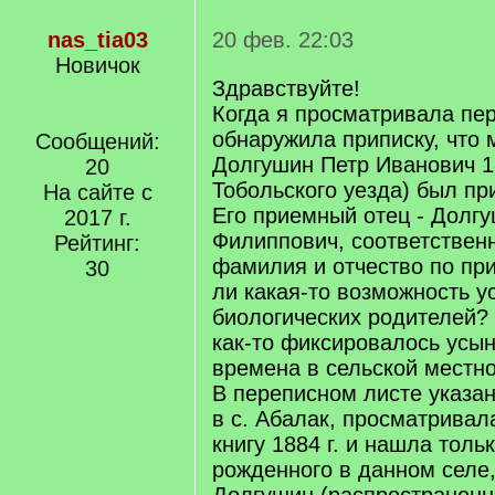
nas_tia03
20 фев. 22:03
Новичок
Здравствуйте!
Когда я просматривала пере
обнаружила приписку, что
Сообщений:
Долгушин Петр Иванович 18
20
Тобольского уезда) был п
На сайте с
Его приемный отец - Долг
2017 г.
Филиппович, соответственн
Рейтинг:
фамилия и отчество по пр
30
ли какая-то возможность у
биологических родителей?
как-то фиксировалось усын
времена в сельской местн
В переписном листе указан
в с. Абалак, просматривал
книгу 1884 г. и нашла толь
рожденного в данном селе