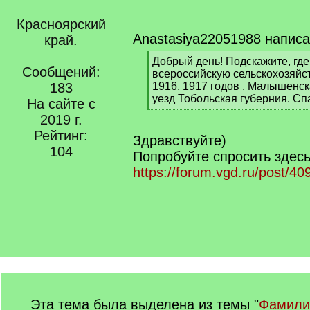
Красноярский
Anastasiya22051988 написа
край.
[
Добрый день! Подскажите, гд
Сообщений:
q
всероссийскую сельскохозяйс
]
183
1916, 1917 годов . Малышенс
уезд Тобольская губерния. Сп
На сайте с
[
2019 г.
/
Рейтинг:
q
Здравствуйте)
]
104
Попробуйте спросить здесь
https://forum.vgd.ru/post/
Эта тема была выделена из темы "
Фамили