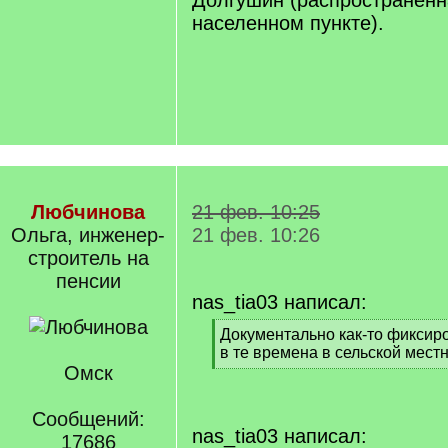
Долгушин (распространенн
населенном пункте).
Любчинова
21 фев. 10:25
Ольга, инженер-
21 фев. 10:26
строитель на
пенсии
nas_tia03 написал:
[
Документально как-то фиксир
q
в те времена в сельской мест
]
Омск
[
/
q
Сообщений:
]
nas_tia03 написал:
17686