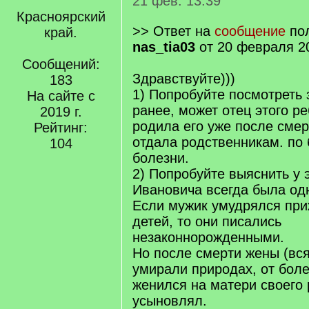
21 фев. 13:39
Красноярский
>> Ответ на
сообщение
пол
край.
nas_tia03
от 20 февраля 2
Сообщений:
Здравствуйте)))
183
1) Попробуйте посмотреть 
На сайте с
ранее, может отец этого ре
2019 г.
родила его уже после смер
Рейтинг:
отдала родственникам. по
104
болезни.
2) Попробуйте выяснить у 
Ивановича всегда была одн
Если мужик умудрялся при
детей, то они писались
незаконнорожденными.
Но после смерти жены (вс
умирали природах, от бол
женился на матери своего 
усыновлял.