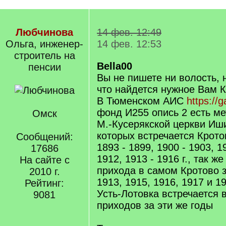
Любчинова
14 фев. 12:49
Ольга, инженер-
14 фев. 12:53
строитель на
Bella00
пенсии
Вы не пишете ни волость, н
что найдется нужное Вам 
В Тюменском АИС
https://g
фонд И255 опись 2 есть ме
Омск
М.-Кусерякской церкви Иши
которых встречается Крото
Сообщений:
1893 - 1899, 1900 - 1903, 1
17686
1912, 1913 - 1916 г., так ж
На сайте с
прихода в самом Кротово з
2010 г.
1913, 1915, 1916, 1917 и 19
Рейтинг:
Усть-Лотовка встречается 
9081
приходов за эти же годы