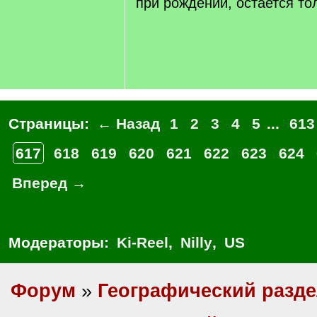
при рождении, остается тол
Страницы:
← Назад
1
2
3
4
5
...
613
617
618
619
620
621
622
623
624
Вперед →
Модераторы:
Ki-Reel
,
Nilly
,
US
Форум
»
Географический разд