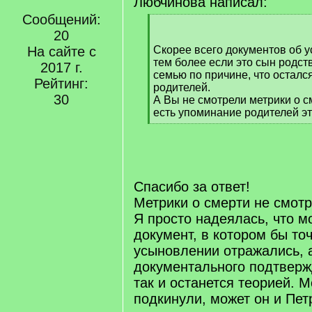
Любчинова написал:
Сообщений:
[
20
q
]
На сайте с
Скорее всего документов об 
тем более если это сын родст
2017 г.
семью по причине, что осталс
Рейтинг:
родителей.
30
А Вы не смотрели метрики о с
есть упоминание родителей э
[
/
q
]
Спасибо за ответ!
Метрики о смерти не смотр
Я просто надеялась, что м
документ, в котором бы то
усыновлении отражались, а
документального подтверж
так и останется теорией. М
подкинули, может он и Пет