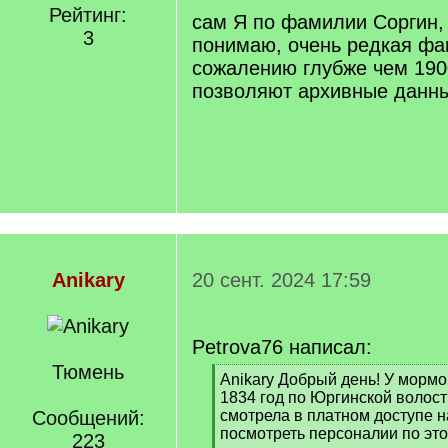
Рейтинг:
q
сам Я по фамилии Соргин, 
]
3
понимаю, очень редкая фа
сожалению глубже чем 190
позволяют архивные данн
Anikary
20 сент. 2024 17:59
Petrova76 написал:
Тюмень
[
Anikary Добрый день! У мормо
q
1834 год по Юргинской волост
]
Сообщений:
смотрела в платном доступе н
посмотреть персоналии по это
223