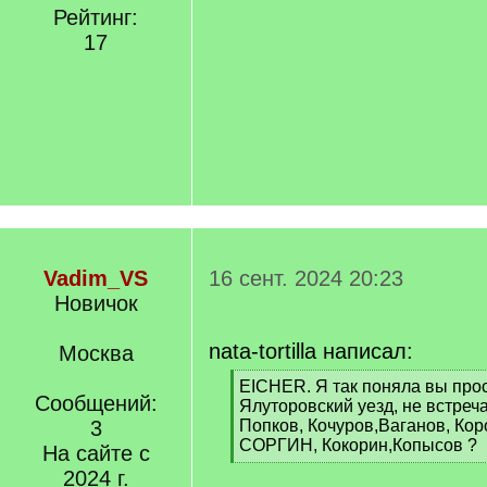
Рейтинг:
17
Vadim_VS
16 сент. 2024 20:23
Новичок
nata-tortilla написал:
Москва
[
EICHER. Я так поняла вы пр
Сообщений:
q
Ялуторовский уезд, не встре
]
3
Попков, Кочуров,Ваганов, Ко
СОРГИН, Кокорин,Копысов ?
На сайте с
[
2024 г.
/