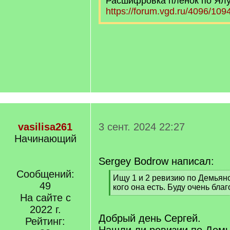
Расшифровка пленок по Ялу
https://forum.vgd.ru/4096/109
vasilisa261
3 сент. 2024 22:27
Начинающий
Sergey Bodrow написал:
Сообщений:
[
Ищу 1 и 2 ревизию по Демьянс
49
q
кого она есть. Буду очень бла
]
На сайте с
[
/
2022 г.
q
Добрый день Сергей.
Рейтинг:
]