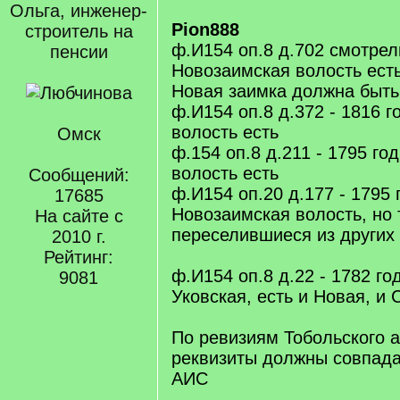
Ольга, инженер-
Pion888
строитель на
ф.И154 оп.8 д.702 смотре
пенсии
Новозаимская волость есть
Новая заимка должна быть,
ф.И154 оп.8 д.372 - 1816 
волость есть
Омск
ф.154 оп.8 д.211 - 1795 го
волость есть
Сообщений:
ф.И154 оп.20 д.177 - 1795 
17685
Новозаимская волость, но
На сайте с
переселившиеся из других
2010 г.
Рейтинг:
ф.И154 оп.8 д.22 - 1782 го
9081
Уковская, есть и Новая, и 
По ревизиям Тобольского 
реквизиты должны совпадат
АИС