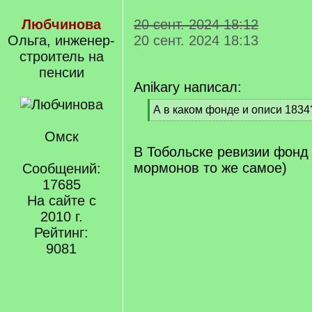
Любчинова
20 сент. 2024 18:12
Ольга, инженер-
20 сент. 2024 18:13
строитель на
пенсии
Anikary написал:
[
А в каком фонде и описи 1834?
q
[
]
Омск
/
q
В Тобольске ревизии фонд 
]
мормонов то же самое)
Сообщений:
17685
На сайте с
2010 г.
Рейтинг:
9081