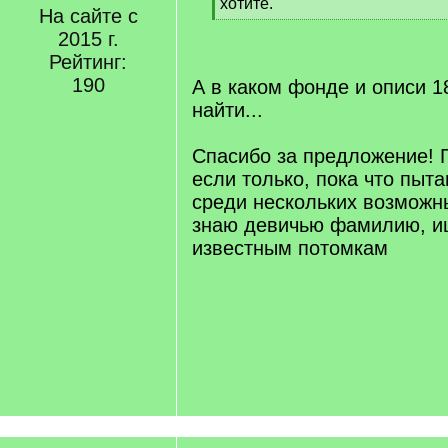
хотите.
На сайте с
[
2015 г.
/
q
Рейтинг:
]
190
А в каком фонде и описи 1
найти...
Спасибо за предложение! 
если только, пока что пыт
среди нескольких возможн
знаю девичью фамилию, ищ
известным потомкам