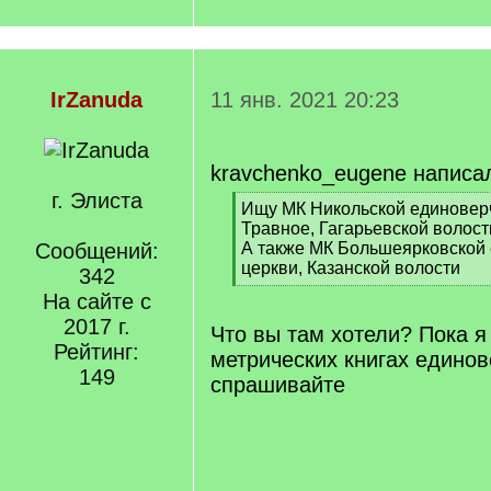
IrZanuda
11 янв. 2021 20:23
kravchenko_eugene написа
г. Элиста
[
Ищу МК Никольской единоверч
q
Травное, Гагарьевской волост
]
Сообщений:
А также МК Большеярковской
церкви, Казанской волости
342
[
На сайте с
/
2017 г.
q
Что вы там хотели? Пока я 
]
Рейтинг:
метрических книгах единов
149
спрашивайте