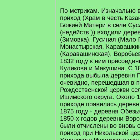
По метрикам. Изначально 
приход (Храм в честь Каза
Божией Матери в селе Сус
(недейств.)) входили дере
(Зимовка), Гусиная (Мало-
Монастырская, Каравашки
(Каравашинская), Воробьев
1832 году к ним присоеди
Куликова и Макушина. С 18
прихода выбыла деревня П
очевидно, перешедшая в 
Рождественской церкви се
Ишимского округа. Около 1
приходе появилась деревн
1875 году - деревня Обезь
1850-х годов деревни Вор
были отчислены во вновь 
приход при Никольской це