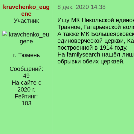
kravchenko_eug
8 дек. 2020 14:38
ene
Ищу МК Никольской единов
Участник
Травное, Гагарьевской вол
А также МК Большеярковс
единоверческой церкви, Ка
построенной в 1914 году.
На familysearch нашёл ли
г. Тюмень
обрывки обеих церквей.
Сообщений:
49
На сайте с
2020 г.
Рейтинг:
103