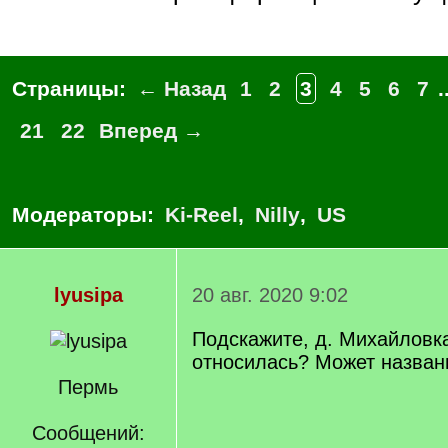
Страницы:
← Назад
1
2
3
4
5
6
7
.
21
22
Вперед →
Модераторы:
Ki-Reel
,
Nilly
,
US
lyusipa
20 авг. 2020 9:02
Подскажите, д. Михайловка
относилась? Может назван
Пермь
Сообщений: