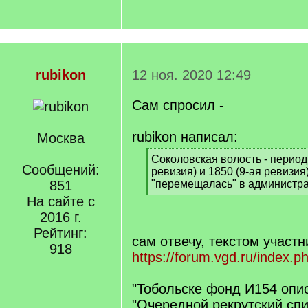
rubikon
12 ноя. 2020 12:49
Сам спросил -
rubikon написал:
Москва
[
Соколовская волость - период м
Сообщений:
q
ревизия) и 1850 (9-ая ревизия
]
851
"перемещалась" в администр
[
На сайте с
/
2016 г.
q
Рейтинг:
]
сам отвечу, текстом участ
918
https://forum.vgd.ru/index.
"Тобольске фонд И154 опис
"Очередной рекрутский спи