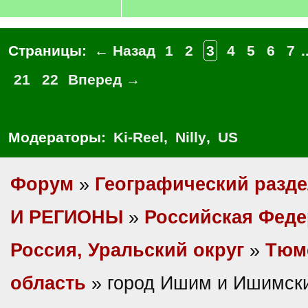
Страницы:
← Назад
1
2
3
4
5
6
7
.
21
22
Вперед →
Модераторы:
Ki-Reel
,
Nilly
,
US
Форум
»
Географический разд
И РЕГИОНЫ
»
Российская Фед
Россия, Уральский округ
»
Тюм
область
» город Ишим и Ишимски