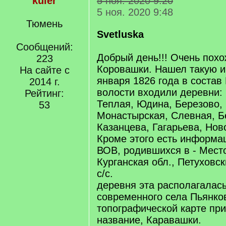
kuler
5 ноя. 2020 9:20
5 ноя. 2020 9:48
Тюмень
Svetluska
Сообщений:
Добрый день!!! Очень пох
223
Коровашки. Нашел такую 
На сайте с
января 1826 года в состав
2014 г.
волости входили деревни: 
Рейтинг:
Теплая, Юдина, Березово,
53
Монастырская, Слевная, Б
Казанцева, Гагарьева, Нов
Кроме этого есть информа
ВОВ, родившихся в - Мест
Курганская обл., Петуховс
с/с.
деревня эта располагалас
современного села Пьянко
топографической карте при
название, Каравашки.