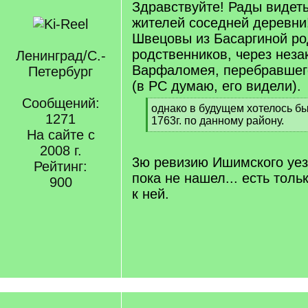
Здравствуйте! Рады видет
жителей соседней деревни!
Швецовы из Басаргиной ро
родственников, через нез
Ленинград/С.-
Варфаломея, перебравшег
Петербург
(в РС думаю, его видели).
Сообщений:
[
однако в будущем хотелось бы
1271
q
1763г. по данному району.
]
На сайте с
[
/
2008 г.
q
3ю ревизию Ишимского уезд
Рейтинг:
]
пока не нашел... есть толь
900
к ней.