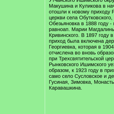
Утчанского Ишимского окру
Макушина и Куликова в на
отошли к новому приходу 
церкви села Обутковского,
Обезьяновка в 1888 году -
равноап. Марии Магдалин
Кривинского. В 1897 году 
приход была включена дер
Георгиевка, которая в 190
отчислена во вновь образ
при Трехсвятительской цер
Рынковского Ишимского уе
образом, к 1923 году в пр
само село Сусловское и д
Гусиная, Зимовка, Монаст
Каравашкина.