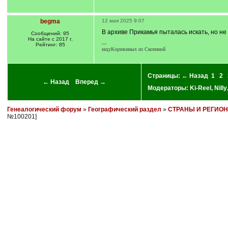
begma
12 мая 2025 9:07
В архиве Прикамья пыталась искать, но н
Сообщений: 95
На сайте с 2017 г.
---
Рейтинг: 85
ищуКорюкиных из Скопиной
Страницы:
← Назад
1
2
← Назад
Вперед →
Модераторы:
Ki-Reel
,
Nilly
Генеалогический форум
»
Географический раздел
»
СТРАНЫ И РЕГИО
№100201]