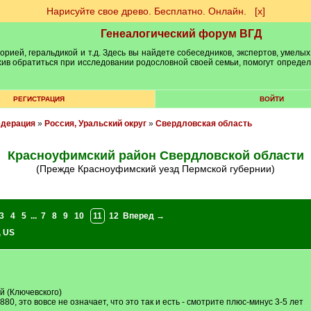
Нарисуйте свое древо. Бесплатно. Онлайн.
[х]
Генеалогический форум ВГД
рией, геральдикой и т.д. Здесь вы найдете собеседников, экспертов, умелых
рхив обратиться при исследовании родословной своей семьи, помогут опреде
РЕГИСТРАЦИЯ
ВОЙТИ
едерация
»
Россия, Уральский округ
»
Свердловская область
Красноуфимский район Свердловской области
(прежде Красноуфимский уезд Пермской губернии)
3
4
5
...
7
8
9
10
11
12
Вперед →
,
US
й (Ключевского)
880, это вовсе не означает, что это так и есть - смотрите плюс-минус 3-5 лет