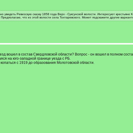
о увидеть Ревизскую сказку 1858 года Верх - Суксунской волости. Интересуют крестьяне 
 Предполагаю, что из этой волости села Тохтаревского. Может подскажите другие вариант
уезд вошел в состав Свердловской области? Вопрос - он вошел в полном сост
яся на юго-западной границе уезда с РБ.
е копаться с 1919 до образования Молотовской области.