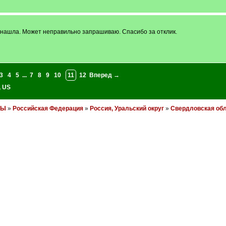
е нашла. Может неправильно запрашиваю. Спасибо за отклик.
3
4
5
...
7
8
9
10
11
12
Вперед →
,
US
НЫ
»
Российская Федерация
»
Россия, Уральский округ
»
Свердловская об