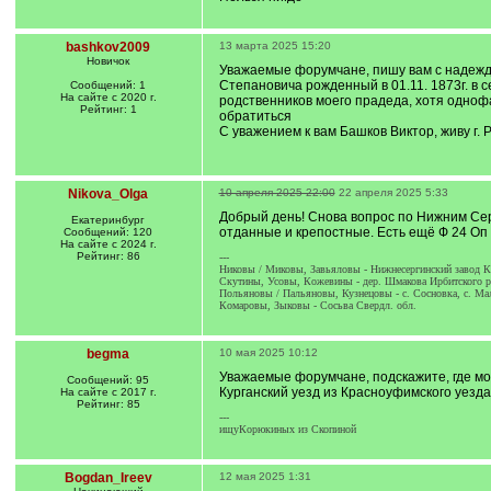
bashkov2009
13 марта 2025 15:20
Новичок
Уважаемые форумчане, пишу вам с надеждой
Степановича рожденный в 01.11. 1873г. в 
Сообщений: 1
На сайте с 2020 г.
родственников моего прадеда, хотя однофа
Рейтинг: 1
обратиться
С уважением к вам Башков Виктор, живу г.
Nikova_Olga
10 апреля 2025 22:00
22 апреля 2025 5:33
Добрый день! Снова вопрос по Нижним Серг
Екатеринбург
отданные и крепостные. Есть ещё Ф 24 Оп 
Сообщений: 120
На сайте с 2024 г.
Рейтинг: 86
---
Никовы / Миковы, Завьяловы - Нижнесергинский завод Кр
Скутины, Усовы, Кожевины - дер. Шмакова Ирбитского ра
Польяновы / Пальяновы, Кузнецовы - с. Сосновка, с. Ма
Комаровы, Зыковы - Сосьва Свердл. обл.
begma
10 мая 2025 10:12
Уважаемые форумчане, подскажите, где мож
Сообщений: 95
Курганский уезд из Красноуфимского уезда
На сайте с 2017 г.
Рейтинг: 85
---
ищуКорюкиных из Скопиной
Bogdan_Ireev
12 мая 2025 1:31