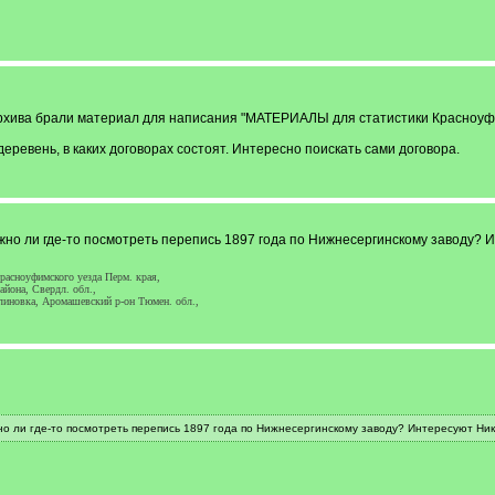
архива брали материал для написания "МАТЕРИАЛЫ для статистики Красноуфимс
ревень, в каких договорах состоят. Интересно поискать сами договора.
жно ли где-то посмотреть перепись 1897 года по Нижнесергинскому заводу?
асноуфимского уезда Перм. края,
йона, Свердл. обл.,
линовка, Аромашевский р-он Тюмен. обл.,
о ли где-то посмотреть перепись 1897 года по Нижнесергинскому заводу? Интересуют Ни