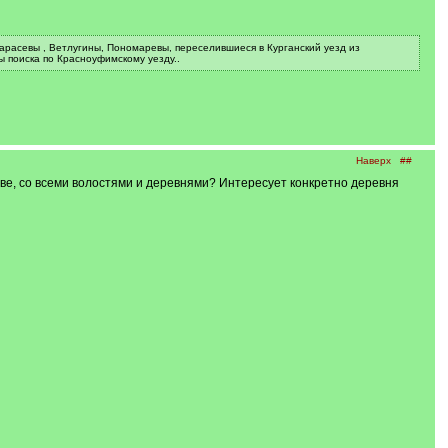
Карасевы , Ветлугины, Пономаревы, переселившиеся в Курганский уезд из
ы поиска по Красноуфимскому уезду..
Наверх
##
аве, со всеми волостями и деревнями? Интересует конкретно деревня