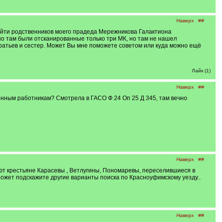
Наверх
##
найти родственников моего прадеда Мережникова Галактиона
но там были отсканированные только три МК, но там не нашел
братьев и сестер. Может Вы мне поможете советом или куда можно ещё
Лайк (1)
Наверх
##
енным работникам? Смотрела в ГАСО Ф 24 Оп 25 Д 345, там вечно
Наверх
##
уют крестьяне Карасевы , Ветлугины, Пономаревы, переселившиеся в
 Может подскажите другие варианты поиска по Красноуфимскому уезду..
Наверх
##