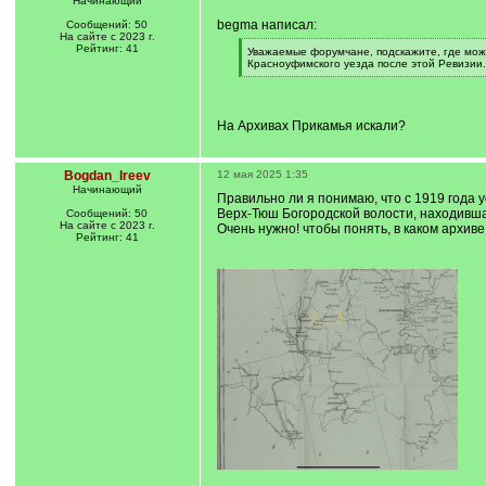
Начинающий
begma написал:
Сообщений: 50
На сайте с 2023 г.
Рейтинг: 41
[
Уважаемые форумчане, подскажите, где можн
q
Красноуфимского уезда после этой Ревизии.
]
[
/
q
]
На Архивах Прикамья искали?
Bogdan_Ireev
12 мая 2025 1:35
Начинающий
Правильно ли я понимаю, что с 1919 года 
Верх-Тюш Богородской волости, находивша
Сообщений: 50
На сайте с 2023 г.
Очень нужно! чтобы понять, в каком архив
Рейтинг: 41