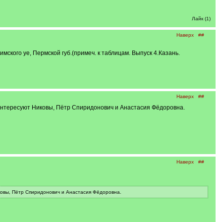
Лайк (1)
Наверх
##
кого уе, Пермской губ.(примеч. к таблицам. Выпуск 4.Казань.
Наверх
##
 Интересуют Никовы, Пётр Спиридонович и Анастасия Фёдоровна.
Наверх
##
ковы, Пётр Спиридонович и Анастасия Фёдоровна.