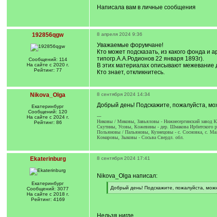
Написала вам в личные сообщения
192856qgw
8 апреля 2024 9:36
Уважаемые форумчане!
Кто может подсказать, из какого фонда и 
типогр.А.А.Родионов 22 января 1893г).
Сообщений: 114
На сайте с 2020 г.
В этих материалах описывают межевание де
Рейтинг: 77
Кто знает, откликнитесь.
Nikova_Olga
8 сентября 2024 14:34
Добрый день! Подскажите, пожалуйста, мо
Екатеринбург
Сообщений: 120
---
На сайте с 2024 г.
Никовы / Миковы, Завьяловы - Нижнесергинский завод Кр
Рейтинг: 86
Скутины, Усовы, Кожевины - дер. Шмакова Ирбитского ра
Польяновы / Пальяновы, Кузнецовы - с. Сосновка, с. Ма
Комаровы, Зыковы - Сосьва Свердл. обл.
Ekaterinburg
8 сентября 2024 17:41
Nikova_Olga написал:
Екатеринбург
[
Добрый день! Подскажите, пожалуйста, можн
Сообщений: 3077
q
[
На сайте с 2018 г.
]
/
Рейтинг: 4169
q
]
Нельзя нигде