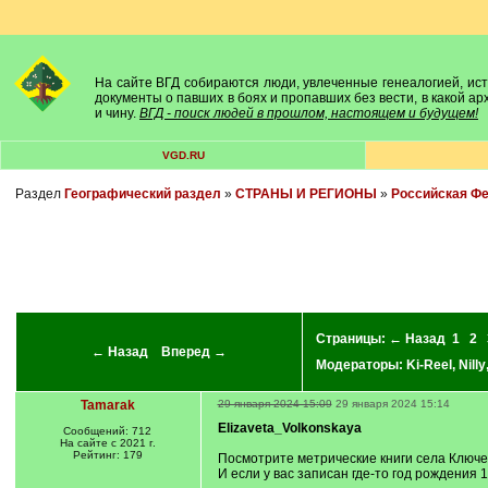
На сайте ВГД собираются люди, увлеченные генеалогией, исто
документы о павших в боях и пропавших без вести, в какой а
и чину.
ВГД - поиск людей в прошлом, настоящем и будущем!
VGD.RU
Раздел
Географический раздел
»
СТРАНЫ И РЕГИОНЫ
»
Российская Ф
Страницы:
← Назад
1
2
← Назад
Вперед →
Модераторы:
Ki-Reel
,
Nilly
Tamarak
29 января 2024 15:09
29 января 2024 15:14
Elizaveta_Volkonskaya
Сообщений: 712
На сайте с 2021 г.
Рейтинг: 179
Посмотрите метрические книги села Ключе
И если у вас записан где-то год рождения 1