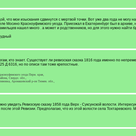
, что мои изыскания сдвинутся с мертвой точки. Вот уже два года не могу 
селе Мосино Красноуфимского уезда. Приезжал в Екатеринбург был в архиве, 
мильцев нашел много . а может и родственников, но для этого нужно найти 
 Рудный
ам, кто знает. Существует ли ревизская сказка 1816 года именно по непрем
25 Д 6316, но по описи там тоже крепостные.
асноуфимского уезда Перм. края,
йона, Свердл. обл.,
линовка, Аромашевский р-он Тюмен. обл.,
но увидеть Ревизскую сказку 1858 года Верх - Суксунской волости. Интерес
 после этой Ревизии. Предполагаю, что из этой волости села Тохтаревского.