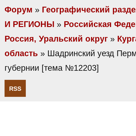
Форум
»
Географический разд
И РЕГИОНЫ
»
Российская Фед
Россия, Уральский округ
»
Кург
область
» Шадринский уезд Пер
губернии [тема №12203]
RSS