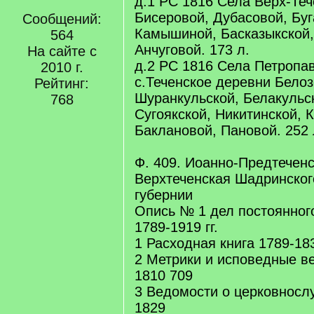
д.1 РС 1816 Села Верх-Теч
Бисеровой, Дубасовой, Буг
Сообщений:
Камышиной, Басказыкской,
564
Анчуговой. 173 л.
На сайте с
д.2 РС 1816 Села Петропав
2010 г.
с.Теченское деревни Белоз
Рейтинг:
Шуранкульской, Белакульск
768
Сугоякской, Никитинской, 
Баклановой, Пановой. 252 
Ф. 409. Иоанно-Предтеченс
Верхтеченская Шадринског
губернии
Опись № 1 дел постоянног
1789-1919 гг.
1 Расходная книга 1789-18
2 Метрики и исповедные в
1810 709
3 Ведомости о церковносл
1829