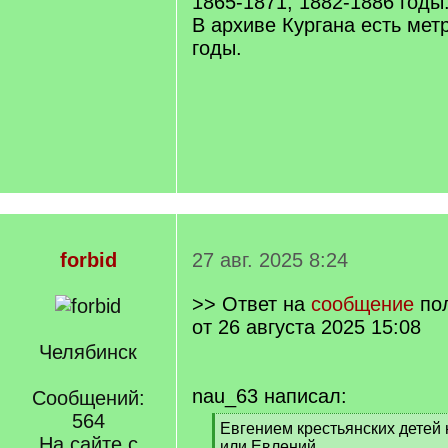
1865-1871, 1882-1886 годы
В архиве Кургана есть мет
годы.
forbid
27 авг. 2025 8:24
>> Ответ на
сообщение
по
от 26 августа 2025 15:08
Челябинск
nau_63 написал:
Сообщений:
564
[
Евгением крестьянских детей 
На сайте с
q
или Евлений