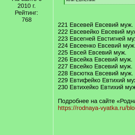
]
2010 г.
[
/
Рейтинг:
q
768
]
221 Евсевей Евсевий муж.
222 Евсевейко Евсевий му
223 Евсегней Евстигней му
224 Евсеенко Евсевий муж
225 Евсей Евсевий муж.
226 Евсейка Евсевий муж.
227 Евсейко Евсевий муж.
228 Евсютка Евсевий муж.
229 Евтифейко Евтихий му
230 Евтихейко Евтихий муж
Подробнее на сайте «Родн
https://rodnaya-vyatka.ru/b