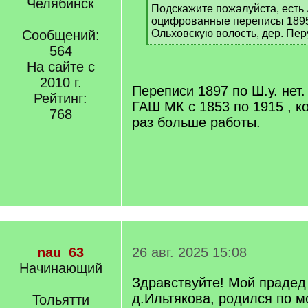
Челябинск
[
Подскажите пожалуйста, есть 
q
оцифрованные переписы 1895
]
Сообщений:
Ольховскую волость, дер. Пе
[
564
/
На сайте с
q
2010 г.
]
Переписи 1897 по Ш.у. нет
Рейтинг:
ГАШ МК с 1853 по 1915 , к
768
раз больше работы.
nau_63
26 авг. 2025 15:08
Начинающий
Здравствуйте! Мой прадед
д.Ильтякова, родился по 
Тольятти