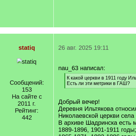
statiq
26 авг. 2025 19:11
nau_63 написал:
[
К какой церкви в 1911 году И
Сообщений:
q
Есть ли эти метрики в ГАШ?
]
153
[
/
На сайте с
q
Добрый вечер!
2011 г.
]
Деревня Ильтякова относи
Рейтинг:
Николаевской церкви села 
442
В архиве Шадринска есть м
1889-1896, 1901-1911 годы