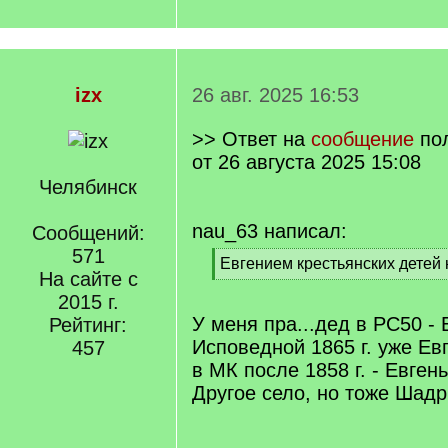
izx
26 авг. 2025 16:53
>> Ответ на
сообщение
по
от 26 августа 2025 15:08
Челябинск
nau_63 написал:
Сообщений:
571
[
Евгением крестьянских детей 
На сайте с
q
[
]
2015 г.
/
q
У меня пра...дед в РС50 -
Рейтинг:
]
Исповедной 1865 г. уже Евг
457
в МК после 1858 г. - Евген
Другое село, но тоже Шадр