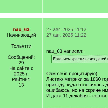
nau_63
27 авг. 2025 11:12
Начинающий
27 авг. 2025 11:22
Тольятти
nau_63 написал:
Сообщений:
[
Евгением крестьянских детей 
29
q
[
]
На сайте с
/
q
Сам себя процитирую)
2025 г.
]
Листаю метрики за 1860 г
Рейтинг:
приходу, куда относилась 
13
ошибаюсь, но на скрине и
И дата 11 декабря - соотве