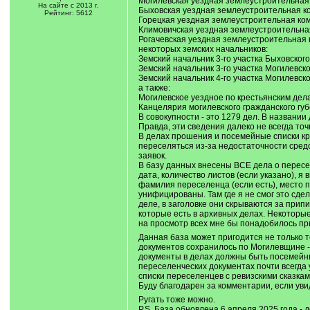
Могилевская уездная землеустроительная
На сайте с 2013 г.
Быховская уездная землеустроительная к
Рейтинг: 5612
Горецкая уездная землеустроительная ко
Климовичская уездная землеустроительна
Рогачевская уездная землеустроительная
некоторых земских начальников:
Земский начальник 3-го участка Быховског
Земский начальник 3-го участка Могилевск
Земский начальник 4-го участка Могилевск
а также:
Могилевское уездное по крестьянским дел
Канцелярия могилевского гражданского гу
В совокупности - это 1279 дел. В названи
Правда, эти сведения далеко не всегда то
В делах прошения и посемейные списки кр
переселяться из-за недостаточности средс
заявок.
В базу данных внесены ВСЕ дела о пересел
дата, количество листов (если указано), я
фамилия переселенца (если есть), место 
унифицированы. Там где я не смог это сдел
деле, в заголовке они скрываются за припи
которые есть в архивных делах. Некоторые 
на просмотр всех мне бы понадобилось п
Данная база может пригодится не только т
документов сохранилось по Могилевщине -
документы в делах должны быть посемейные
переселенческих документах почти всегда 
списки переселенцев с ревизскими сказкам
Буду благодарен за комментарии, если уви
Ругать тоже можно.
P.S. База обновлена 6 апреля 2025 года -