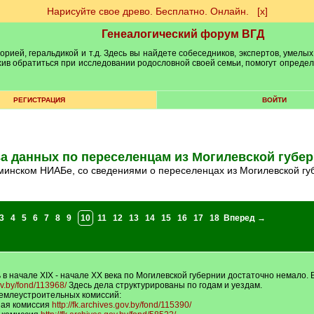
Нарисуйте свое древо. Бесплатно. Онлайн.
[х]
Генеалогический форум ВГД
рией, геральдикой и т.д. Здесь вы найдете собеседников, экспертов, умелых
рхив обратиться при исследовании родословной своей семьи, помогут опреде
РЕГИСТРАЦИЯ
ВОЙТИ
а данных по переселенцам из Могилевской губе
инском НИАБе, со сведениями о переселенцах из Могилевской губе
3
4
5
6
7
8
9
10
11
12
13
14
15
16
17
18
Вперед →
в начале XIX - начале XX века по Могилевской губернии достаточно немало.
gov.by/fond/113968/
Здесь дела структурированы по годам и уездам.
землеустроительных комиссий:
ная комиссия
http://fk.archives.gov.by/fond/115390/