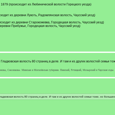
 1879 (происходит из Любинической волости Горецкого уезда)
одит из деревни Лукоть, Радомлянская волость, Чаусский уезд)
сходит из деревни Старокожевка, Городецкая волость, Чаусский уезд)
еревни Прибужье, Городецкая волость, Чаусский уезд)
Гладковская волость 80 страниц в деле. И там и из других волостей семьи то
оновы, Смоляковы. Минская и Могилёвская губернии. Пинский, Речицкий, Мозырский и Чаусские езды.
адковская волость 80 страниц в деле. И там и из других волостей семьи тоже, но большен