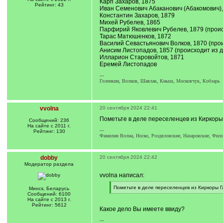
Карп Захаров, 1875
Рейтинг: 43
Иван Семенович Абаканович (Абакомович),
Константин Захаров, 1879
Михей Рубелев, 1865
Парфирий Яковлевич Рубелев, 1879 (происх
Тарас Матюшенков, 1872
Василий Севастьянович Волков, 1870 (прои
Анисим Листопадов, 1857 (происходит из д
Илларион Старовойтов, 1871
Еремей Листопадов
---
Голенкин, Волков, Шавлак, Кныш, Московчук, Кобзарь
vvolna
20 сентября 2024 22:41
Пометьте в деле переселенцев из Киркоры 
Сообщений: 236
На сайте с 2011 г.
---
Рейтинг: 130
Фамилии Волна, Носко, Роздяловские, Назаровские, Фил
dobby
20 сентября 2024 22:42
Модератор раздела
vvolna написал:
[
Пометьте в деле переселенцев из Киркоры Гл
Минск, Беларусь
q
[
Сообщений: 6100
]
/
На сайте с 2013 г.
q
Рейтинг: 5612
Какое дело Вы имеете ввиду?
]
---