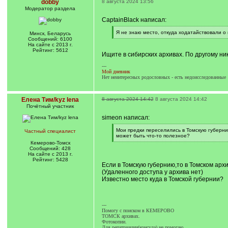
dobby
8 августа 2024 13:56
Модератор раздела
CaptainBlack написал:
[
Я не знаю место, откуда ходатайствовали о
Минск, Беларусь
q
[
Сообщений: 6100
]
/
На сайте с 2013 г.
q
Рейтинг: 5612
Ищите в сибирских архивах. По другому ник
]
---
Мой дневник
Нет неинтересных родословных - есть недоисследованные
Елена Тим/kyz lena
8 августа 2024 14:42
8 августа 2024 14:42
Почётный участник
simeon написал:
[
Мои предки переселились в Томскую губерни
Частный специалист
q
может быть что-то полезное?
]
[
Кемерово-Томск
/
Сообщений: 428
q
На сайте с 2013 г.
]
Рейтинг: 5428
Если в Томскую губернию,то в Томском ар
(Удаленного доступа у архива нет)
Известно место куда в Томской губернии?
---
Помогу с поиском в КЕМЕРОВО
ТОМСК архивах.
Фотокопии.
Для репатриации(консула) не помогаю