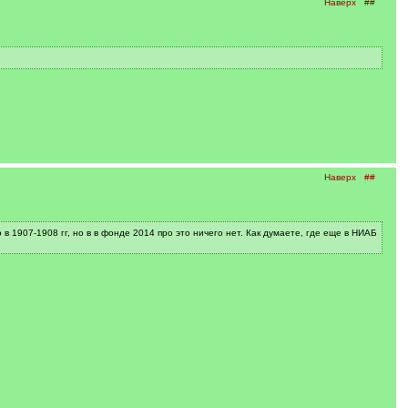
Наверх
##
Наверх
##
1907-1908 гг, но в в фонде 2014 про это ничего нет. Как думаете, где еще в НИАБ