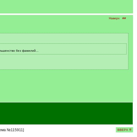
Наверх
##
ольшенство без фамилий...
тема №115911]
ВВЕРХ ⇈