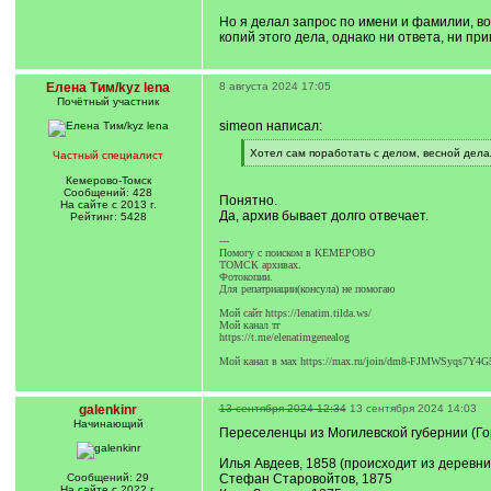
Но я делал запрос по имени и фамилии, в
копий этого дела, однако ни ответа, ни при
Елена Тим/kyz lena
8 августа 2024 17:05
Почётный участник
simeon написал:
[
Хотел сам поработать с делом, весной делал
Частный специалист
q
[
]
/
Кемерово-Томск
q
Сообщений: 428
Понятно.
]
На сайте с 2013 г.
Да, архив бывает долго отвечает.
Рейтинг: 5428
---
Помогу с поиском в КЕМЕРОВО
ТОМСК архивах.
Фотокопии.
Для репатриации(консула) не помогаю
Мой сайт https://lenatim.tilda.ws/
Мой канал тг
https://t.me/elenatimgenealog
Мой канал в мах https://max.ru/join/dm8-FJMWSyqs7
galenkinr
13 сентября 2024 12:34
13 сентября 2024 14:03
Начинающий
Переселенцы из Могилевской губернии (Го
Илья Авдеев, 1858 (происходит из деревни
Сообщений: 29
Стефан Старовойтов, 1875
На сайте с 2022 г.