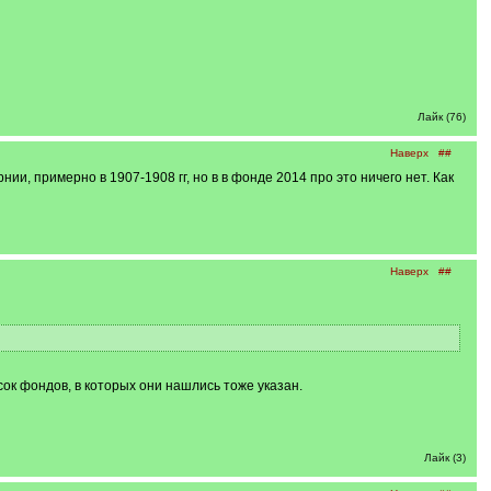
Лайк (76)
Наверх
##
, примерно в 1907-1908 гг, но в в фонде 2014 про это ничего нет. Как
Наверх
##
ок фондов, в которых они нашлись тоже указан.
Лайк (3)