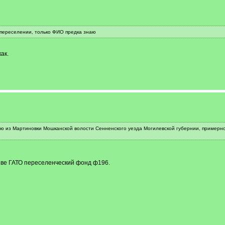
 переселении, только ФИО предка знаю
ак.
ю из Мартиновки Мошканской волости Сенненского уезда Могилевской губернии, примерно в 
хиве ГАТО переселенческий фонд ф196.