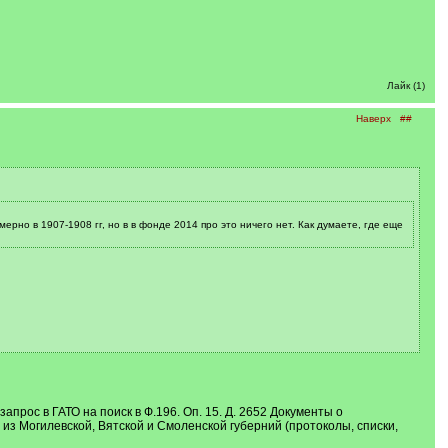
Лайк (1)
Наверх
##
но в 1907-1908 гг, но в в фонде 2014 про это ничего нет. Как думаете, где еще
апрос в ГАТО на поиск в Ф.196. Оп. 15. Д. 2652 Документы о
из Могилевской, Вятской и Смоленской губерний (протоколы, списки,