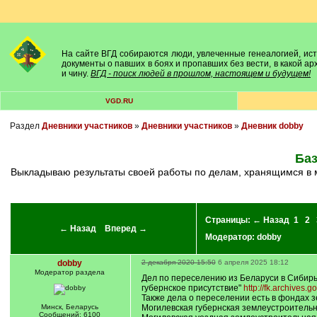
На сайте ВГД собираются люди, увлеченные генеалогией, исто
документы о павших в боях и пропавших без вести, в какой а
и чину.
ВГД - поиск людей в прошлом, настоящем и будущем!
VGD.RU
Раздел
Дневники участников
»
Дневники участников
»
Дневник dobby
Баз
Выкладываю результаты своей работы по делам, хранящимся в м
Страницы:
← Назад
1
2
← Назад
Вперед →
Модератор:
dobby
dobby
2 декабря 2020 15:50
6 апреля 2025 18:12
Модератор раздела
Дел по переселению из Беларуси в Сибирь 
губернское присутствие"
http://fk.archives.
Также дела о переселении есть в фондах 
Минск, Беларусь
Могилевская губернская землеустроитель
Сообщений: 6100