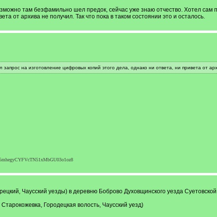
озможно там безфамильно шел предок, сейчас уже знаю отчество. Хотел сам 
вета от архива не получил. Так что пока в таком состоянии это и осталось.
 запрос на изготовление цифровых копий этого дела, однако ни ответа, ни привета от арх
Y4G5mhegyCYFVcTN51xMbGU03o1oz8
рецкий, Чаусский уезды) в деревню Боброво Духовщинского уезда Суетовской
 Старокожевка, Городецкая волость, Чаусский уезд)