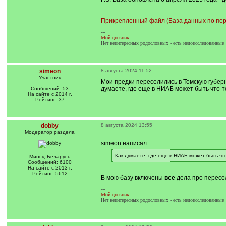
Прикрепленный файл (База данных по пере
---
Мой дневник
Нет неинтересных родословных - есть недоисследованные
simeon
8 августа 2024 11:52
Участник
Мои предки переселились в Томскую губерн
думаете, где еще в НИАБ может быть что-
Сообщений: 53
На сайте с 2014 г.
Рейтинг: 37
dobby
8 августа 2024 13:55
Модератор раздела
simeon написал:
[
Как думаете, где еще в НИАБ может быть чт
Минск, Беларусь
q
[
Сообщений: 6100
]
/
На сайте с 2013 г.
q
Рейтинг: 5612
В мою базу включены
все
дела про пересел
]
---
Мой дневник
Нет неинтересных родословных - есть недоисследованные