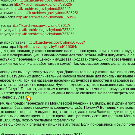
 комиссия
http://fk.archives.gov.by/fond/58522/
омиссия
http://fk.archives.gov.by/fond/58523/
миссия
http://fk.archives.gov.by/fond/58524/
я комиссия
http://fk.archives.gov.by/fond/58525/
 комиссия
http://fk.archives.gov.by/fond/115392/
о уезда
http://fk.archives.gov.by/fond/63017/
ого уезда
http://fk.archives.gov.by/fond/73784/
ого уезда
http://fk.archives.gov.by/fond/73785/
ам присутствие
http://fk.archives.gov.by/fond/67002/
бернатора
http://fk.archives.gov.by/fond/115364/
и дела, как правило, указаны название населенного пункта или волости, отку
чные и исчерпывающие. В любом случае для того, чтобы найти документы о п
естьян (с перечнем и оценкой имущества), ходатайствующих о переселении,
тв или малого числа работников в семье). Так как рассмотрение дела часто з
енцах из вышеупомянутых фондов. Дополнительно к указанным в описи сведен
 внес в базу данных дополнительные колонки полезные для поиска - название 
переселения. Причем название населенных пунктов и волостей я старался вы
ать название стоит с вопросом. Нужно подчеркнуть, что в названиях дел част
ской "и др.". Понятно, что с этим я ничего поделать не мог и поэтому нужно 
из этих дел я смотрел и по ним даны полные сведения, но пересмотреть все 1
римерно 15 лет
ем, чьи предки переехали из Могилевской губернии в Сибирь, но и другим по
 данная база может сослужить хорошую службу. Почему? Во-первых, не всем 
 списки с перечнем имущества; во-вторых, даже если Ваши предки не подавали
указаны фамилии крестьян, в то время как в ревизских сказках крестьян Мог
и 1858 года, можно последние "офамилить".
дите ошибки или опечатки - пишите в эту тему. Если понравилось и было поле
 добавлены фамилии в двух делах из фонда 2014