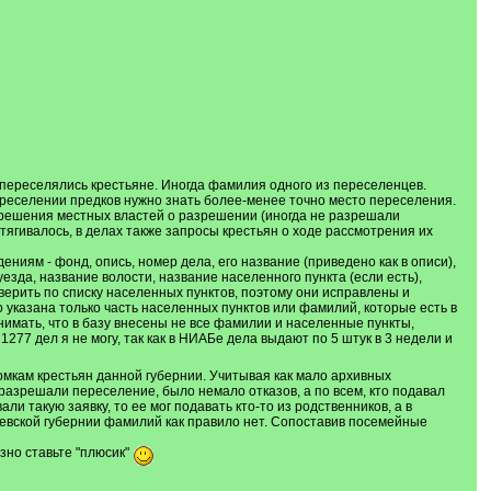
да переселялись крестьяне. Иногда фамилия одного из переселенцев.
ереселении предков нужно знать более-менее точно место переселения.
 решения местных властей о разрешении (иногда не разрешали
атягивалось, в делах также запросы крестьян о ходе рассмотрения их
иям - фонд, опись, номер дела, его название (приведено как в описи),
уезда, название волости, название населенного пункта (если есть),
верить по списку населенных пунктов, поэтому они исправлены и
о указана только часть населенных пунктов или фамилий, которые есть в
понимать, что в базу внесены не все фамилии и населенные пункты,
277 дел я не могу, так как в НИАБе дела выдают по 5 штук в 3 недели и
томкам крестьян данной губернии. Учитывая как мало архивных
разрешали переселение, было немало отказов, а по всем, кто подавал
 такую заявку, то ее мог подавать кто-то из родственников, а в
илевской губернии фамилий как правило нет. Сопоставив посемейные
зно ставьте "плюсик"