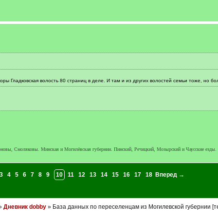
оры Гладковская волость 80 страниц в деле. И там и из других волостей семьи тоже, но б
оновы, Смоляковы. Минская и Могилёвская губернии. Пинский, Речицкий, Мозырский и Чаусские езды.
3
4
5
6
7
8
9
10
11
12
13
14
15
16
17
18
Вперед →
»
Дневник dobby
» База данных по переселенцам из Могилевской губернии [