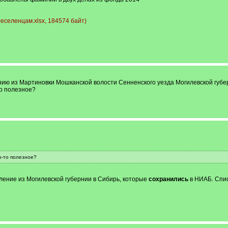
селенцам.xlsx, 184574 байт)
ию из Мартиновки Мошканской волости Сенненского уезда Могилевской губернии
то полезное?
о-то полезное?
ение из Могилевской губернии в Сибирь, которые
сохранились
в НИАБ. Спис