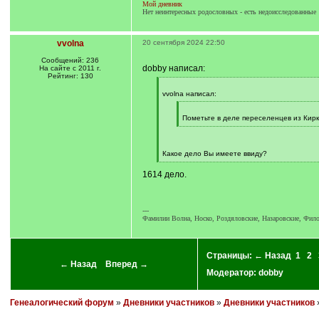
Мой дневник
Нет неинтересных родословных - есть недоисследованные
vvolna
20 сентября 2024 22:50
Сообщений: 236
dobby написал:
На сайте с 2011 г.
Рейтинг: 130
[
q
vvolna написал:
]
[
q
Пометьте в деле переселенцев из Кирк
]
[
/
q
]
Какое дело Вы имеете ввиду?
[
/
1614 дело.
q
]
---
Фамилии Волна, Носко, Роздяловские, Назаровские, Фил
Страницы:
← Назад
1
2
← Назад
Вперед →
Модератор:
dobby
Генеалогический форум
»
Дневники участников
»
Дневники участников