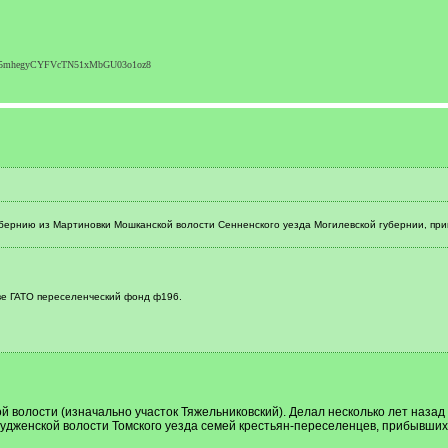
Y4G5mhegyCYFVcTN51xMbGU03o1oz8
бернию из Мартиновки Мошканской волости Сенненского уезда Могилевской губернии, пример
ве ГАТО переселенческий фонд ф196.
 волости (изначально участок Тяжельниковский). Делал несколько лет назад з
удженской волости Томского уезда семей крестьян-переселенцев, прибывших 