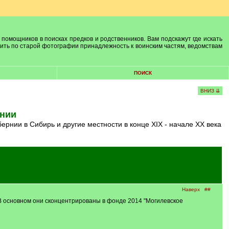
 помощников в поисках предков и родственников. Вам подскажут где искать
лить по старой фотографии принадлежность к воинским частям, ведомствам
ПОИСК
ВНИЗ ⇊
рнии
рнии в Сибирь и другие местности в конце XIX - начале XX века
Наверх
##
 В основном они сконцентрированы в фонде 2014 "Могилевское