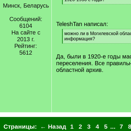
]
Минск, Беларусь
[
/
q
Сообщений:
]
TeleshTan написал:
6104
На сайте с
[
можно ли в Могилевской обла
2013 г.
q
информация?
]
[
Рейтинг:
/
5612
q
Да, были в 1920-е годы м
]
переселения. Все правильн
областной архив.
Страницы:
← Назад
1
2
3
4
5
...
7