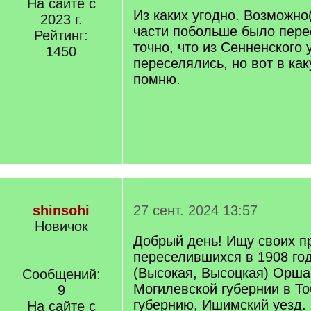
На сайте с
q
Из каких угодно. Возможно(
2023 г.
]
части побольше было пере
Рейтинг:
точно, что из Сенненского 
1450
переселялись, но вот в ка
помню.
shinsohi
27 сент. 2024 13:57
Новичок
Добрый день! Ищу своих п
переселившихся в 1908 год
(Высокая, Высоцкая) Орша
Сообщений:
Могилевской губернии в Т
9
губернию, Ишимский уезд.
На сайте с