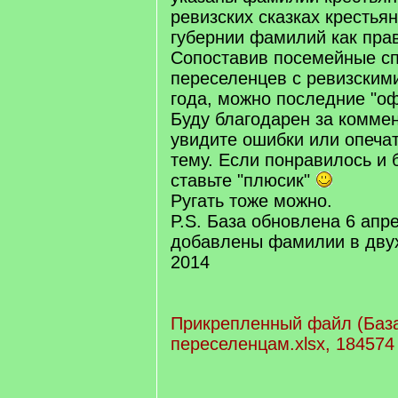
ревизских сказках крестья
губернии фамилий как прав
Сопоставив посемейные с
переселенцев с ревизским
года, можно последние "о
Буду благодарен за коммен
увидите ошибки или опечат
тему. Если понравилось и
ставьте "плюсик"
Ругать тоже можно.
P.S. База обновлена 6 апре
добавлены фамилии в двух
2014
Прикрепленный файл (Баз
переселенцам.xlsx, 184574