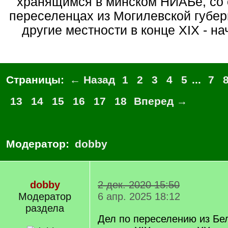
хранящимся в минском НИАБе, со 
переселенцах из Могилевской губер
другие местности в конце XIX - н
Страницы:
← Назад
1
2
3
4
5
...
7
13
14
15
16
17
18
Вперед →
Модератор:
dobby
dobby
2 дек. 2020 15:50
Модератор
6 апр. 2025 18:12
раздела
Дел по переселению из Бе