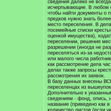
сведения далеко не всегда
исчерпывающие. В любом с
чтобы найти документы о 
предков нужно знать боле
место переселения. В дел
посемейные списки крестья
оценкой имущества), хода
переселении, решения мес
разрешении (иногда не ра
переселяться из-за недост
или малого числа работник
как рассмотрение дела час
делах также запросы крест
рассмотрения их заявок.
В базу данных внесены ВС
переселенцах из вышеупо
Дополнительно к указанны
сведениям - фонд, опись, 
название (приведено как в 
количество листов (если ук