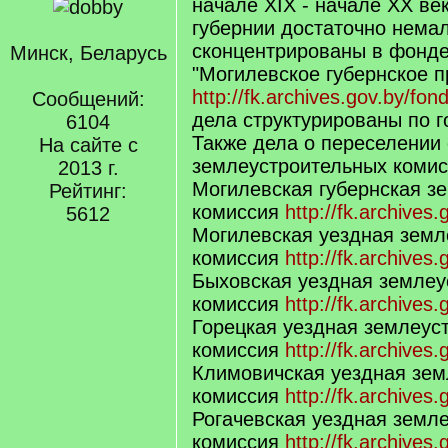
начале XIX - начале XX ве
губернии достаточно немал
сконцентрированы в фонде
Минск, Беларусь
"Могилевское губернское п
http://fk.archives.gov.by/fon
Сообщений:
дела структурированы по г
6104
Также дела о переселении 
На сайте с
землеустроительных комис
2013 г.
Могилевская губернская з
Рейтинг:
комиссия
http://fk.archives
5612
Могилевская уездная земл
комиссия
http://fk.archives
Быховская уездная землеу
комиссия
http://fk.archives
Горецкая уездная землеус
комиссия
http://fk.archives
Климовичская уездная зем
комиссия
http://fk.archives
Рогачевская уездная земл
комиссия
http://fk.archives