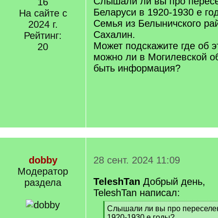
Слышали ли вы про пересе
16
Беларуси в 1920-1930 е го
На сайте с
Семья из Белыничского ра
2024 г.
Сахалин.
Рейтинг:
Может подскажите где об э
20
можно ли в Могилевской о
быть информация?
dobby
28 сент. 2024 11:09
Модератор
TeleshTan
Добрый день,
раздела
TeleshTan написал:
[
Слышали ли вы про переселен
q
1920-1930 е годы?