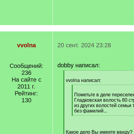
vvolna
20 сент. 2024 23:28
dobby написал:
Сообщений:
236
[
На сайте с
q
vvolna написал:
]
2011 г.
[
Рейтинг:
q
Пометьте в деле переселе
130
]
Гладковская волость 80 ст
из других волостей семьи 
без фамилий...
[
/
q
Какое дело Вы имеете ввиду?
]