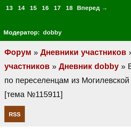
13
14
15
16
17
18
Вперед →
Модератор:
dobby
Форум
»
Дневники участников
участников
»
Дневник dobby
» 
по переселенцам из Могилевской
[тема №115911]
RSS