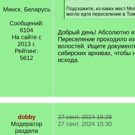
q
]
Минск, Беларусь
Подскажите, из каких мест Мо
могло идти переселение в Том
[
Сообщений:
/
6104
q
Добрый день! Абсолютно из
]
На сайте с
Переселение проходило из
2013 г.
волостей. Ищите документ
Рейтинг:
сибирских архивах, чтобы 
5612
исхода.
dobby
27 сент. 2024 15:28
Модератор
27 сент. 2024 15:30
раздела