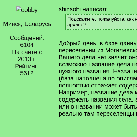
shinsohi написал:
[
Подскажите, пожалуйста, как 
Минск, Беларусь
q
архиве?
]
[
/
Сообщений:
q
Добрый день, в базе данн
6104
]
переселении из Могилевск
На сайте с
Вашего дела нет значит он
2013 г.
возможно название дела н
Рейтинг:
нужного названия. Названи
5612
(база наполнена по описям
полностью отражает содер
Например, название дела 
содержать названия села, 
или в названии может быть
реально там переселенцы и