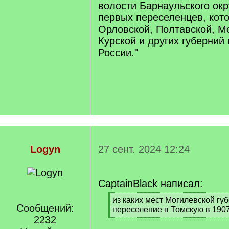
волости Барнаульского окр
первых переселенцев, кот
Орловской, Полтавской, М
Курской и других губерний
России."
Logyn
27 сент. 2024 12:24
CaptainBlack написал:
[
из каких мест Могилевской гу
Сообщений:
q
переселение в Томскую в 1907
]
2232
[
/