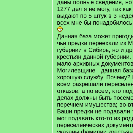
даны полные сведения, но
1277 дел я не могу, так ка
выдают по 5 штук в 3 неде
всех мне бы понадобилось
Данная база может пригоди
чьи предки переехали из 
губернии в Сибирь, но и д
крестьян данной губернии.
мало архивных документов
Могилевщине - данная баз
хорошую службу. Почему? 
всем разрешали переселе
отказов, а по всем, кто п
делах должны быть посеме
перечнем имущества; во-в
Ваши предки не подавали т
мог подавать кто-то из род
переселенческих документа
указаны фамилии крестьян,