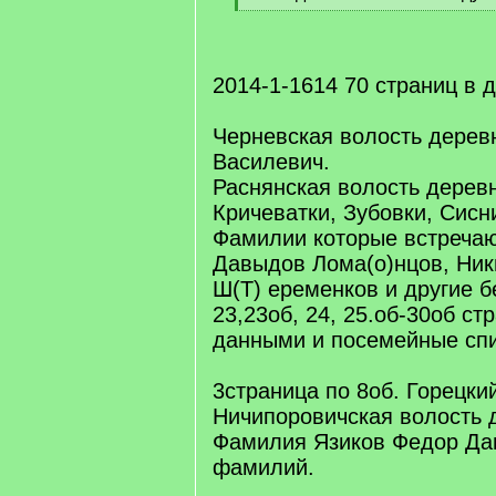
[
/
q
]
2014-1-1614 70 страниц в д
Черневская волость дерев
Василевич.
Раснянская волость дерев
Кричеватки, Зубовки, Сисн
Фамилии которые встречаю
Давыдов Лома(о)нцов, Ни
Ш(Т) еременков и другие 
23,23об, 24, 25.об-30об с
данными и посемейные спи
3страница по 8об. Горецки
Ничипоровичская волость 
Фамилия Язиков Федор Дан
фамилий.