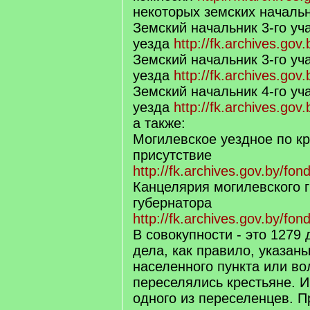
некоторых земских начальн
Земский начальник 3-го уч
уезда
http://fk.archives.gov
Земский начальник 3-го уч
уезда
http://fk.archives.gov
Земский начальник 4-го уч
уезда
http://fk.archives.gov
а также:
Могилевское уездное по к
присутствие
http://fk.archives.gov.by/fon
Канцелярия могилевского 
губернатора
http://fk.archives.gov.by/fon
В совокупности - это 1279 
дела, как правило, указан
населенного пункта или во
переселялись крестьяне. 
одного из переселенцев. П