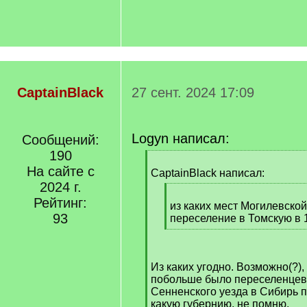
CaptainBlack
27 сент. 2024 17:09
Logyn написал:
Сообщений:
190
[
На сайте с
q
CaptainBlack написал:
]
2024 г.
[
Рейтинг:
q
из каких мест Могилевской
93
]
переселение в Томскую в 
[
/
q
Из каких угодно. Возможно(?),
]
побольше было переселенцев. 
Сенненского уезда в Сибирь п
какую губернию, не помню.