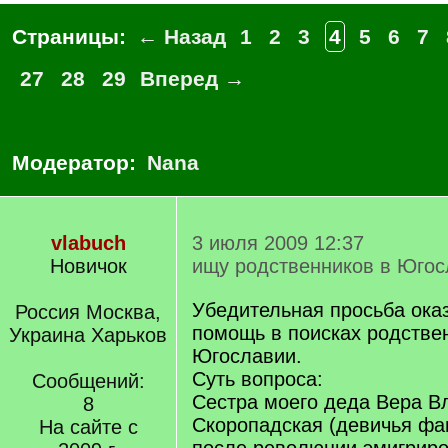
Страницы:
← Назад
1
2
3
4
5
6
7
27
28
29
Вперед →
Модератор:
Nana
vlabuch
3 июля 2009 12:37
Новичок
ищу родственников в Югос
Убедительная просьба ока
Россия Москва,
помощь в поисках родстве
Украина Харьков
Югославии.
Суть вопроса:
Сообщений:
Сестра моего деда Вера 
8
Скоропадская (девичья фа
На сайте с