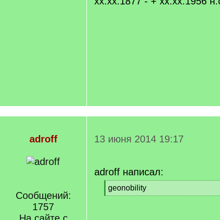
xx.xx.1877 - + xx.xx.1956 н.
adroff
13 июня 2014 19:17
adroff написал:
[
geonobility
Сообщений:
q
[
]
1757
/
q
На сайте с