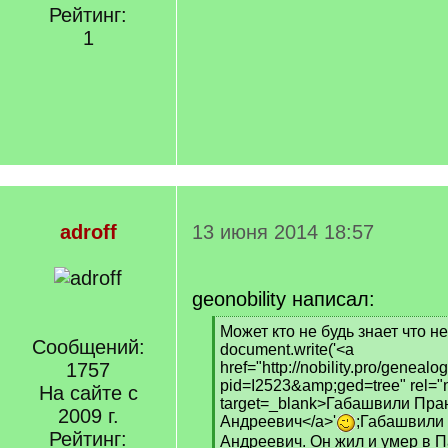
Рейтинг:
1
adroff
13 июня 2014 18:57
geonobility написал:
[
Может кто не будь знает что н
Сообщений:
q
document.write('<a
]
1757
href="http://nobility.pro/genealo
pid=I2523&amp;ged=tree" rel="
На сайте с
target=_blank>Габашвили Пра
2009 г.
Андреевич</a>'
;Габашвили
Рейтинг:
Андреевич. Он жил и умер в П