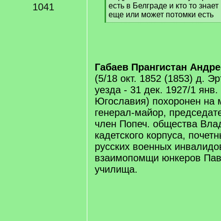
1041
есть в Белграде и кто то знае
еще или может потомки есть
[
/
q
]
Габаев Прангистан Андр
(5/18 окт. 1852 (1853) д. 
уезда - 31 дек. 1927/1 янв
Югославия) похоронен на
генерал-майор, председат
член Попеч. общества Вла
кадетского корпуса, почет
русских военных инвалидо
взаимопомщи юнкеров Пав
училища.