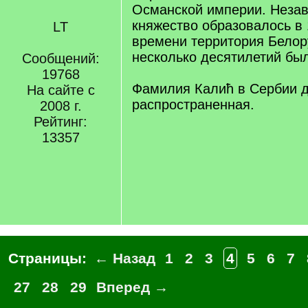
Османской империи. Неза
княжество образовалось в 
LT
времени территория Белор
несколько десятилетий был
Сообщений:
19768
Фамилия Калић в Сербии 
На сайте с
распространенная.
2008 г.
Рейтинг:
13357
Страницы:
← Назад
1
2
3
4
5
6
7
27
28
29
Вперед →