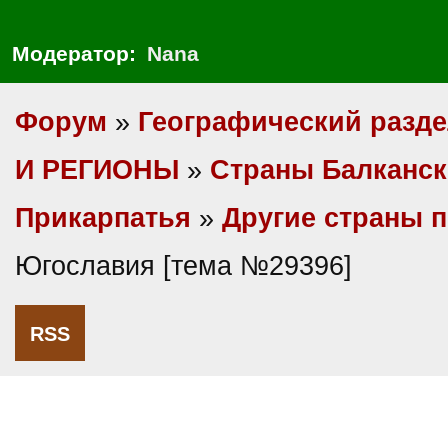
Модератор:
Nana
Форум
»
Географический разд
И РЕГИОНЫ
»
Cтраны Балканск
Прикарпатья
»
Другие страны п
Югославия [тема №29396]
RSS