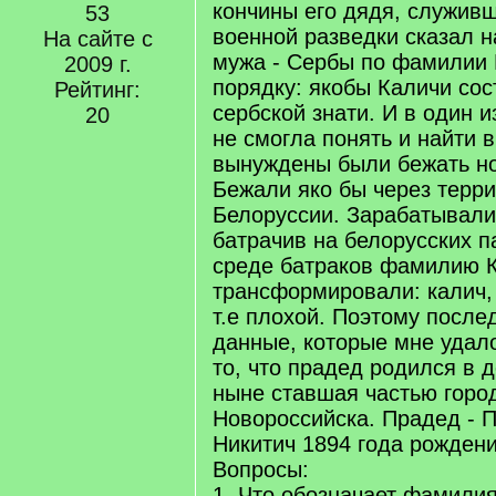
кончины его дядя, служивш
53
военной разведки сказал н
На сайте с
мужа - Сербы по фамилии 
2009 г.
порядку: якобы Каличи сос
Рейтинг:
сербской знати. И в один и
20
не смогла понять и найти в
вынуждены были бежать но
Бежали яко бы через терр
Белоруссии. Зарабатывали
батрачив на белорусских п
среде батраков фамилию 
трансформировали: калич,
т.е плохой. Поэтому после
данные, которые мне удало
то, что прадед родился в 
ныне ставшая частью город
Новороссийска. Прадед - 
Никитич 1894 года рождени
Вопросы:
1. Что обозначает фамили