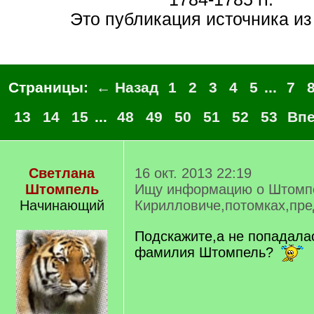
Это публикация источника и
Страницы:
← Назад
1
2
3
4
5
...
7
13
14
15
...
48
49
50
51
52
53
Вп
Светлана
16 окт. 2013 22:19
Штомпель
Ищу информацию о Штомп
Начинающий
Кирилловиче,потомках,пре
Подскажите,а не попадалас
фамилия Штомпель?