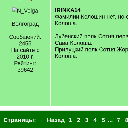
IRINKA14
Фамилии Колошин нет, но 
Колоша.
Волгоград
Лубенский полк Сотня пер
Сообщений:
Сава Колоша.
2455
Прилуцкий полк Сотня Жор
На сайте с
Колоша.
2010 г.
Рейтинг:
39642
Страницы:
← Назад
1
2
3
4
5
...
7