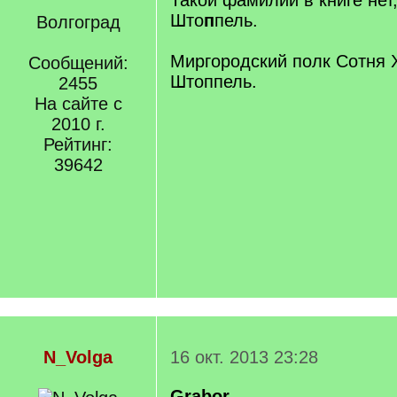
Такой фамилии в книге нет,
Што
п
пель.
Волгоград
Миргородский полк Сотня 
Сообщений:
Штоппель.
2455
На сайте с
2010 г.
Рейтинг:
39642
N_Volga
16 окт. 2013 23:28
Grabor