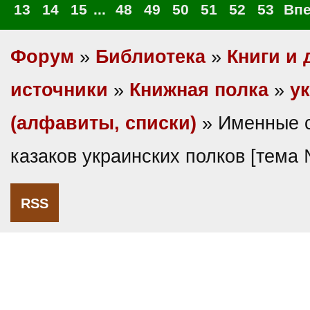
13
14
15
...
48
49
50
51
52
53
Вп
Форум
»
Библиотека
»
Книги и 
источники
»
Книжная полка
»
у
(алфавиты, списки)
» Именные 
казаков украинских полков [тема
RSS