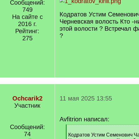
Сообщений:
749
Кодратов Устим Семенович
На сайте с
Черневская волость Кто -н
2016 г.
этой волости ? Встречал 
Рейтинг:
?
275
Ochcarik2
11 мая 2025 13:55
Участник
Avfitrion написал:
Сообщений:
[
74
q
Кодратов Устим Семенович Ча