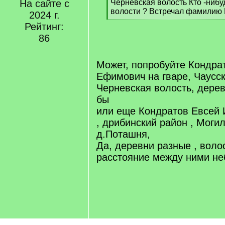
]
На сайте с
Черневская волость Кто -нибу
волости ? Встречал фамилию 
2024 г.
[
Рейтинг:
/
86
q
]
Может, попробуйте Кондра
Ефимович на гваре, Чаусск
Черневская волость, дере
бы
или еще Кондратов Евсей 
, дрибинский район , Моги
д.Поташня,
Да, деревни разные , воло
расстояние между ними не