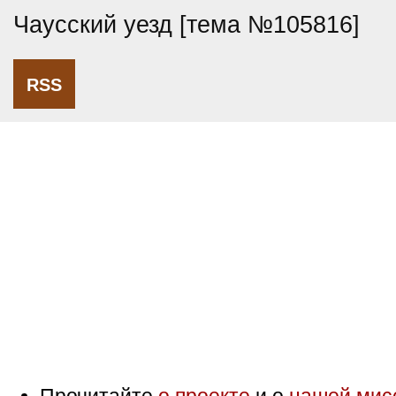
Чаусский уезд [тема №105816]
RSS