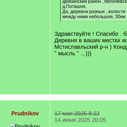
дрибинский район , Могилевск
д.Поташня,
Да, деревни разные , волости
между ними небольшое, 30км
[
/
q
Здравствуйте ! Спасибо . 
]
Деревня в ваших местах ес
Мстиславльский р-н ) Кон
" мысль " ...)))
Prudnikov
17 мая 2025 8:22
14 июня 2025 20:05