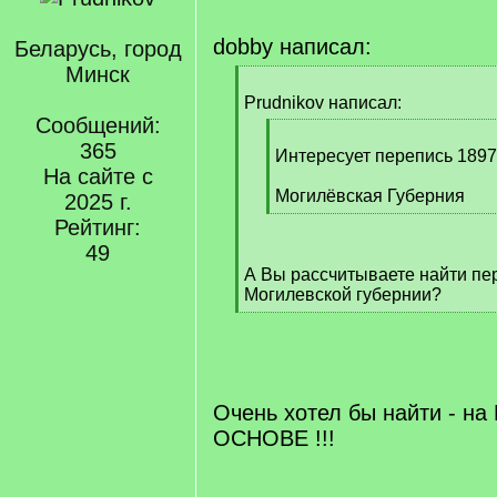
dobby написал:
Беларусь, город
Минск
[
q
Prudnikov написал:
]
Сообщений:
[
365
q
Интересует перепись 1897 г
На сайте с
]
Могилёвская Губерния
2025 г.
[
Рейтинг:
/
49
q
А Вы рассчитываете найти пер
]
Могилевской губернии?
[
/
q
]
Очень хотел бы найти - н
ОСНОВЕ !!!