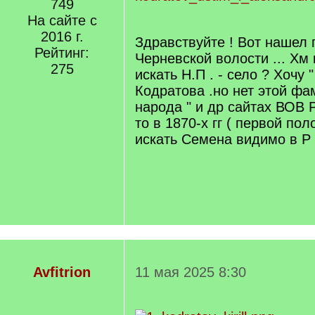
749
На сайте с
2016 г.
Здравствуйте ! Вот нашел 
Рейтинг:
Черневской волости ... Хм 
275
искать Н.П . - село ? Хочу 
Кодратова .но нет этой фа
народа " и др сайтах ВОВ 
то в 1870-х гг ( первой по
искать Семена видимо в Р
Avfitrion
11 мая 2025 8:30