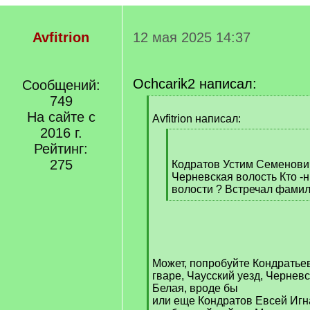
Avfitrion
12 мая 2025 14:37
Ochcarik2 написал:
Сообщений:
749
[
На сайте с
q
Avfitrion написал:
]
2016 г.
[
Рейтинг:
q
275
]
Кодратов Устим Семенови
Черневская волость Кто -н
волости ? Встречал фами
[
/
q
]
Может, попробуйте Кондратье
гваре, Чаусский уезд, Чернев
Белая, вроде бы
или еще Кондратов Евсей Игна