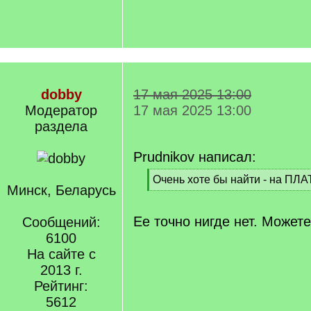
dobby
17 мая 2025 13:00
Модератор
17 мая 2025 13:00
раздела
Prudnikov написал:
[
Очень хоте бы найти - на ПЛ
Минск, Беларусь
q
[
]
/
q
Ее точно нигде нет. Можете
Сообщений:
]
6100
На сайте с
2013 г.
Рейтинг:
5612