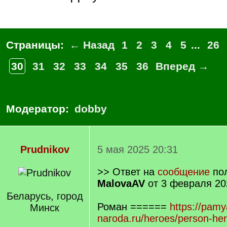
Страницы:
← Назад
1
2
3
4
5
...
26
30
31
32
33
34
35
36
Вперед →
Модератор:
dobby
Prudnikov
5 мая 2025 20:31
>> Ответ на
сообщение
пол
MalovaAV
от 3 февраля 20
Беларусь, город
Роман ======
https://pamy
Минск
naroda.ru/heroes/person-he