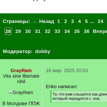
Страницы:
← Назад
1
2
3
4
5
...
24
28
29
30
31
32
33
34
35
36
Впер
Модератор:
dobby
GrayRam
18 мар. 2025 20:53
Vita sine libertate
nihil
Enko написал:
[
То, что вам слышится как доенк
q
который чередуется с -енк.
]
В Молдове ППЖ
[