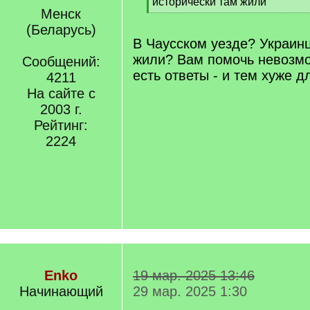
[
исторически там жили
Менск
q
[
]
/
(Беларусь)
q
В Чаусском уезде? Украин
]
жили? Вам помочь невозмо
Сообщений:
есть ответы - и тем хуже д
4211
На сайте с
2003 г.
Рейтинг:
2224
Enko
19 мар. 2025 13:46
Начинающий
29 мар. 2025 1:30