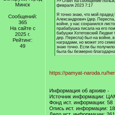
[
>> Ответ на сообщение пользов
Минск
q
февраля 2023 7:17
]
Я точно знаю, что мой прадед
Сообщений:
Александрович (дер. Переспа, 
365
войне, у нас сохранился листо
На сайте с
прабабушка писала на его пои
бабушки Хотетовский Людвиг 
2025 г.
дер. Переспа) был на войне, в
Рейтинг:
наградами, но может это семе
49
знаю точно. Если бы получило
была бы безмерно благодарна
[
/
q
]
https://pamyat-naroda.ru/he
Информация об архиве -
Источник информации: Ц
Фонд ист. информации: 58
Опись ист. информации: 1
Дело ист. информации: 26