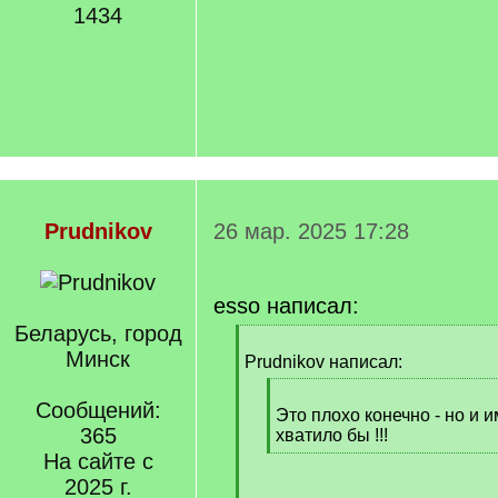
1434
Prudnikov
26 мар. 2025 17:28
esso написал:
Беларусь, город
[
Минск
q
Prudnikov написал:
]
[
Сообщений:
q
Это плохо конечно - но и 
365
]
хватило бы !!!
[
На сайте с
/
2025 г.
q