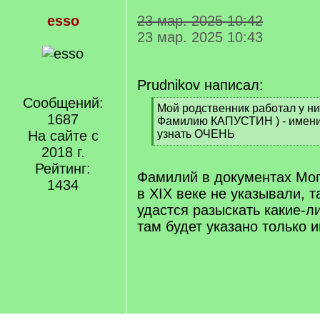
esso
23 мар. 2025 10:42
23 мар. 2025 10:43
Prudnikov написал:
Сообщений:
[
Мой родственник работал у них
1687
q
Фамилию КАПУСТИН ) - имени 
]
На сайте с
узнать ОЧЕНЬ
[
2018 г.
/
Рейтинг:
q
Фамилий в документах Мог
1434
]
в XIX веке не указывали, т
удастся разыскать какие-л
там будет указано только и