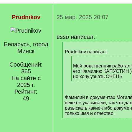
Prudnikov
25 мар. 2025 20:07
esso написал:
Беларусь, город
[
Минск
q
Prudnikov написал:
]
[
Сообщений:
q
Мой родственник работал у
365
]
его Фамилию КАПУСТИН ) 
но хочу узнать ОЧЕНЬ
На сайте с
[
2025 г.
/
Рейтинг:
q
Фамилий в документах Могилё
49
]
веке не указывали, так что да
разыскать какие-либо докумен
только имя и отчество.
[
/
q