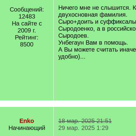
/
q
Ничего мне не слышится. 
Сообщений:
]
двухосновная фамилия.
12483
Сыро+доить и суффиксальн
На сайте с
Сыродоенко, а в российско
2009 г.
Сыродоев.
Рейтинг:
Унбегаун Вам в помощь.
8500
А Вы можете считать иначе
удобно)...
Enko
18 мар. 2025 21:51
Начинающий
29 мар. 2025 1:29