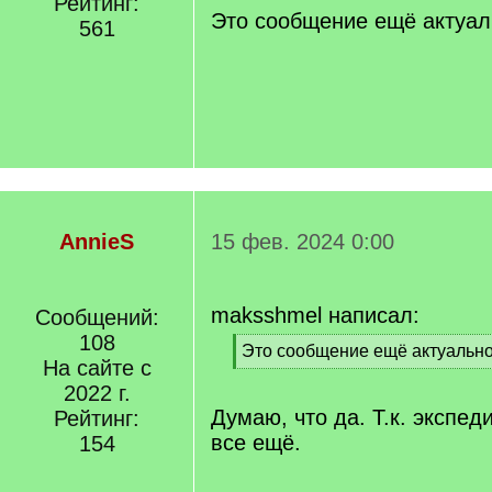
Рейтинг:
]
Это сообщение ещё актуал
561
AnnieS
15 фев. 2024 0:00
maksshmel написал:
Сообщений:
108
[
Это сообщение ещё актуальн
На сайте с
q
[
]
2022 г.
/
q
Думаю, что да. Т.к. экспе
Рейтинг:
]
все ещё.
154