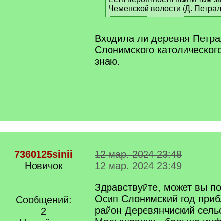
q
Чеменской волости (Д. Петра
]
[
/
q
Входила ли деревня Петра
]
Слонимского католического
знаю.
7360125sinii
12 мар. 2024 23:48
Новичок
12 мар. 2024 23:49
Здравствуйте, может вы п
Осип Слонимский год приб
Сообщений:
район Деревянчиский сель
2