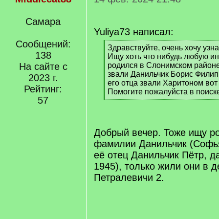
Самара
Yuliya73 написал:
Сообщений:
[
Здравствуйте, очень хочу узн
138
q
Ищу хоть что нибудь любую и
]
На сайте с
родился в Слонимском районе 
звали Данильчик Борис Филиппо
2023 г.
его отца звали Харитоном вот 
Рейтинг:
Помогите пожалуйста в поиске
57
[
/
q
]
Добрый вечер. Тоже ищу р
фамилии Данильчик (Софья
её отец Данильчик Пётр, д
1945), только жили они в 
Петралевичи 2.