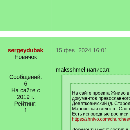
sergeydubak
15 фев. 2024 16:01
Новичок
maksshmel написал:
Сообщений:
[
6
q
[
]
На сайте с
q
На сайте проекта Жниво 
2019 г.
]
документов православного
Рейтинг:
Девятковичский (д. Старо
Марьинская волость, Слон
1
Есть исповедные росписи 
https://zhnivo.com/churche
Документы будут доступн