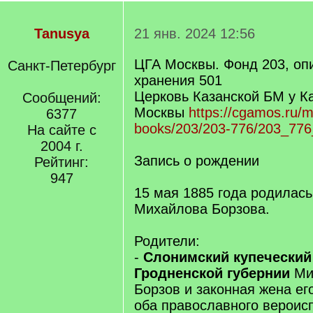
Tanusya
21 янв. 2024 12:56
ЦГА Москвы. Фонд 203, опи
Санкт-Петербург
хранения 501
Церковь Казанской БМ у Ка
Сообщений:
Москвы
https://cgamos.ru/m
6377
books/203/203-776/203_776
На сайте с
2004 г.
Запись о рождении
Рейтинг:
947
15 мая 1885 года родилас
Михайлова Борзова.
Родители:
-
Слонимский купеческий
Гродненской губернии
Ми
Борзов и законная жена ег
оба православного вероис