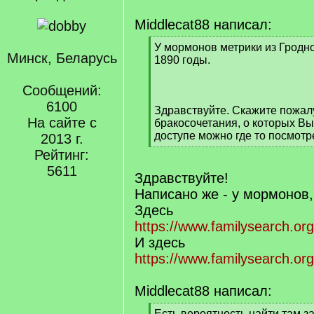
Middlecat88 написал:
[
У мормонов метрики из Гродно
Минск, Беларусь
q
1890 годы.
]
Сообщений:
6100
Здравствуйте. Скажите пожалу
На сайте с
бракосочетания, о которых В
доступе можно где то посмотр
2013 г.
[
Рейтинг:
/
5611
q
Здравствуйте!
]
Написано же - у мормонов, 
Здесь
https://www.familysearch.org
И здесь
https://www.familysearch.org
Middlecat88 написал:
[
Есть вероятность найти там з