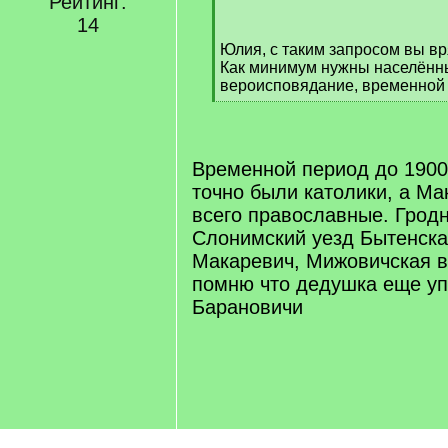
Рейтинг:
/
14
q
Юлия, с таким запросом вы вря
]
Как минимум нужны населённ
вероисповядание, временной 
[
/
q
]
Временной период до 1900
точно были католики, а Ма
всего православные. Грод
Слонимский уезд Бытенска
Макаревич, Мижовичская в
помню что дедушка еще у
Барановичи