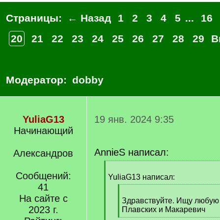
Страницы:
← Назад
1
2
3
4
5
...
16
20
21
22
23
24
25
26
27
28
29
В
Модератор:
dobby
YuliaG13
19 янв. 2024 9:35
Начинающий
AnnieS написал:
Александров
[
Сообщений:
q
YuliaG13 написал:
]
41
[
На сайте с
q
Здравствуйте. Ищу любу
2023 г.
]
Плавских и Макаревич
[