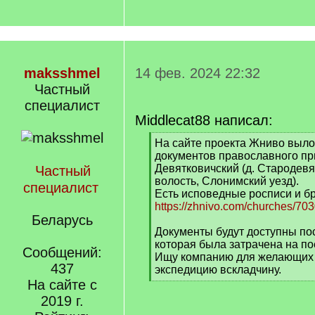
maksshmel
14 фев. 2024 22:32
Частный
специалист
Middlecat88 написал:
[
На сайте проекта Жниво выл
q
документов православного пр
]
Девятковичский (д. Стародев
Частный
волость, Слонимский уезд).
специалист
Есть исповедные росписи и б
https://zhnivo.com/churches/70
Беларусь
Документы будут доступны по
которая была затрачена на по
Сообщений:
Ищу компанию для желающих 
437
экспедицию вскладчину.
[
На сайте с
/
2019 г.
q