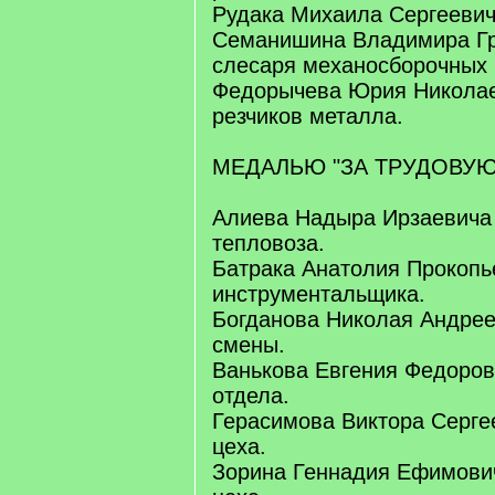
Рудака Михаила Сергеевич
Семанишина Владимира Гр
слесаря механосборочных 
Федорычева Юрия Николае
резчиков металла.
МЕДАЛЬЮ "ЗА ТРУДОВУЮ
Алиева Надыра Ирзаевича
тепловоза.
Батрака Анатолия Прокопье
инструментальщика.
Богданова Николая Андрее
смены.
Ванькова Евгения Федоров
отдела.
Герасимова Виктора Серге
цеха.
Зорина Геннадия Ефимович