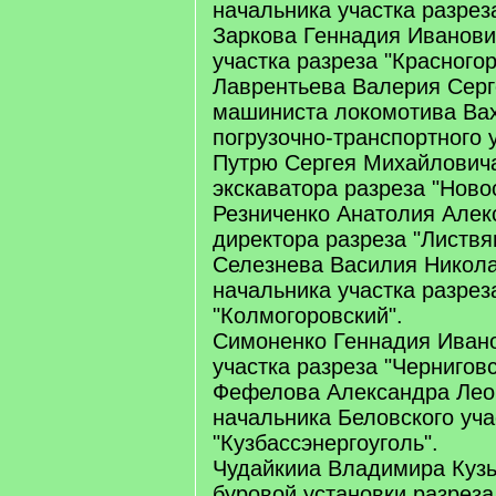
начальника участка разрез
Заркова Геннадия Иванови
участка разреза "Красногор
Лаврентьева Валерия Серг
машиниста локомотива Ва
погрузочно-транспортного 
Путрю Сергея Михайлович
экскаватора разреза "Ново
Резниченко Анатолия Алек
директора разреза "Листвя
Селезнева Василия Никола
начальника участка разрез
"Колмогоровский".
Симоненко Геннадия Ивано
участка разреза "Черниговс
Фефелова Александра Лео
начальника Беловского уч
"Кузбассэнергоуголь".
Чудайкииа Владимира Кузь
буровой установки разреза