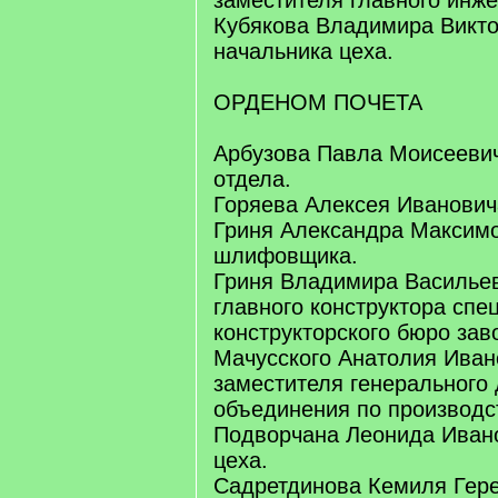
заместителя главного инже
Кубякова Владимира Викто
начальника цеха.
ОРДЕНОМ ПОЧЕТА
Арбузова Павла Моисеевич
отдела.
Горяева Алексея Иванович
Гриня Александра Максимо
шлифовщика.
Гриня Владимира Васильев
главного конструктора спе
конструкторского бюро зав
Мачусского Анатолия Иван
заместителя генерального
объединения по производс
Подворчана Леонида Ивано
цеха.
Садретдинова Кемиля Гере