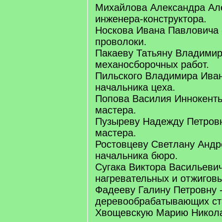
Михайлова Александра Але
инженера-конструктора.
Носкова Ивана Павловича 
проволоки.
Пакаеву Татьяну Владимир
механосборочных работ.
Пильского Владимира Иван
начальника цеха.
Попова Василия Иннокенть
мастера.
Пузыреву Надежду Петровн
мастера.
Ростовцеву Светлану Андр
начальника бюро.
Сугака Виктора Васильевич
нагревательных и отжиговы
Фадееву Галину Петровну 
деревообрабатывающих ст
Хвощевскую Марию Никола