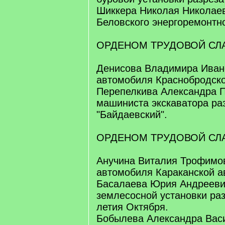
Шиккера Николая Николаев
Беловского энергоремонтно
ОРДЕНОМ ТРУДОВОЙ СЛА
Денисова Владимира Ивано
автомобиля Краснобродско
Перепелкива Александра П
машиниста экскаватора ра
"Байдаевский".
ОРДЕНОМ ТРУДОВОЙ СЛА
Анучина Виталия Трофимов
автомобиля Караканской а
Басалаева Юрия Андрееви
землесосной установки раз
летия Октября.
Бобылева Александра Васи