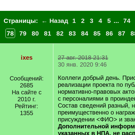
Страницы:
← Назад
1
2
3
4
5
...
74
78
79
80
81
82
83
84
85
86
87
8
ixes
27 авг. 2018 21:31
30 янв. 2020 9:46
Коллеги добрый день. При
Сообщений:
реализации проекта по пу
2685
нормативно-правовых акт
На сайте с
с персоналиями в проинде
2010 г.
Состав сведений разный, 
Рейтинг:
преимущественно о награж
1355
присуждении <ФИО> и зван
Дополнительной информа
указанных в НПА, не рас