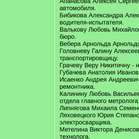
Апанасова Алексея Сергее
автомобиля.
Бибикова Александра Алек
водителя-испытателя.
Валькову Любовь Михайлов
бюро.
Вебера Арнольда Арнольдо
Головневу Галину Алексее
транспортировщицу.
Грачеву Веру Никитичну - 
Губачева Анатолия Иванови
Исаенко Андрея Андреевич
ремонтника.
Калинину Любовь Васильев
отдела главного метролога
Липнягова Михаила Семенов
Ляховецкого Юрия Степано
электросварщика.
Метелина Виктора Денисов
технолога.