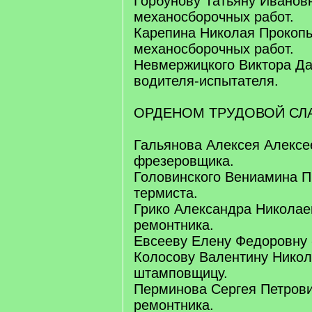
Горбунову Татьяну Ивановн
механосборочных работ.
Карепина Николая Прокопь
механосборочных работ.
Невмержицкого Виктора Да
водителя-испытателя.
ОРДЕНОМ ТРУДОВОЙ СЛА
Гальянова Алексея Алексе
фрезеровщика.
Головинского Вениамина П
термиста.
Грико Александра Николаев
ремонтника.
Евсееву Елену Федоровну 
Колосову Валентину Никол
штамповщицу.
Перминова Сергея Петрови
ремонтника.