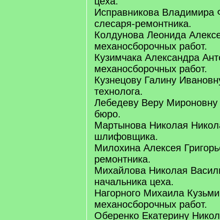
цеха.
Исправникова Владимира 
слесаря-ремонтника.
Колдунова Леонида Алексе
механосборочных работ.
Кузимчака Александра Ант
механосборочных работ.
Кузнецову Галину Ивановн
технолога.
Лебедеву Веру Мироновну 
бюро.
Мартынова Николая Никол
шлифовщика.
Милохина Алексея Григорь
ремонтника.
Михайлова Николая Василь
начальника цеха.
Нагорного Михаила Кузьми
механосборочных работ.
Оберенко Екатерину Никола