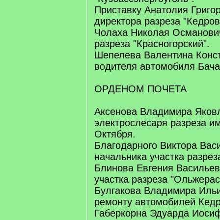
Приставку Анатолия Григор
директора разреза "Кедров
Чолаха Николая Османович
разреза "Красногорский".
Шепелева Валентина Конст
водителя автомобиля Бача
ОРДЕНОМ ПОЧЕТА
Аксенова Владимира Яковл
электрослесаря разреза и
Октября.
Благодарного Виктора Вас
начальника участка разрез
Блинова Евгения Васильев
участка разреза "Ольжерас
Булгакова Владимира Ильи
ремонту автомобилей Кедр
Габеркорна Эдуарда Иосиф