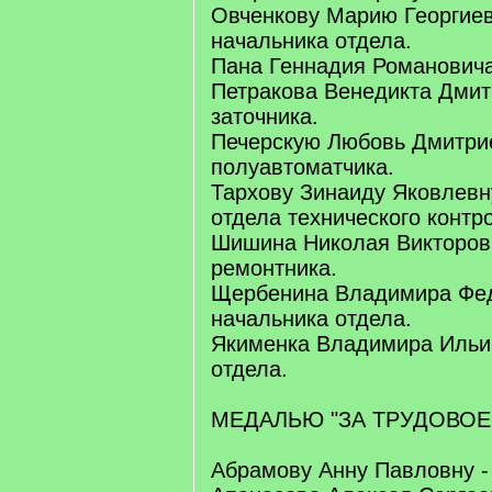
Овченкову Марию Георгиев
начальника отдела.
Пана Геннадия Романовича
Петракова Венедикта Дмит
заточника.
Печерскую Любовь Дмитрие
полуавтоматчика.
Тархову Зинаиду Яковлевн
отдела технического контр
Шишина Николая Викторови
ремонтника.
Щербенина Владимира Фед
начальника отдела.
Якименка Владимира Ильич
отдела.
МЕДАЛЬЮ "ЗА ТРУДОВОЕ
Абрамову Анну Павловну -