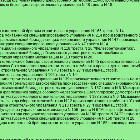
завода крупнопанельного домостроения Витебского домостроительного комби
ников-бетонщиков строительного управления N 48 треста N 18.
И
 комплексной бригады строительного управления N 165 треста N 14.
ира монтажников специализированного управления N 214 производственного 
ира комплексной бригады специализированного управления N 147 производс
укатуров специализированного управления N 47 треста N 14.
пециализированного управления N 118 треста N 26 "Железобетонмонтаж".
ира комплексной бригады Гомельского домостроительного комбината.
токаря управления механизации N 113 треста N 20.
а комплексной бригады строительного управления N 45 производственного с
жника Светлогорского домостроительного комбината производственного ком
 строительного управления N 43 треста N 27 "Гомсельмашстрой".
оительного управления N 106 треста N 14.
ника строительного управления N 139 производственного строительно-монт
мобиля Гомельского автохозяйства производственного специализированного 
а комплексной бригады строительного управления N 167 треста N 6 "Мозырь
ра формовщиков завода сборного железобетона Светлогорского домостроител
а штукатуров-маляров строительного управления N 183 треста N 6 "Мозырьне
ста завода сборного железобетона N 12 производственного комбината "Стро
ика строительного управления N 218 треста N 27 "Гомсельмашстрой".
бульдозера управления механизации N 156 треста N 6 "Мозырьнефтехимстро
экскаватора специализированного управления N 180 треста N 24 "Спецмонта
 штукатуров-маляров специализированного управления N 150 треста N 20.
дира комплексной бригады строительного управления N 185 производственн