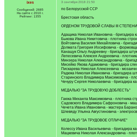
ixes
3 сентября 2018 21:50
по Белорусской ССР
Сообщений: 2685
На сайте с 2010 г.
Рейтинг: 1355
Брестская область
ОРДЕНОМ ТРУДОВОЙ СЛАВЫ III СТЕПЕН
Адащика Николая Ивановича - бригадира к
Быкова Ивана Никитовича - плотника строи
Войтовича Василия Михайловича - бригади
Долмата Григория Иосифовича - формовщи
Канащук Ольгу Андреевну - бригадира шту
Лепесевича Алексея Андреевича - плотника
Минзера Николая Александровича - бригад
Мисейко Якова Адамовича - бригадира сле
Пискарева Николая Алексеевича - мозаичн
Радюка Николая Ивановича - бригадира шт
Старинского Владимира Максимовича - пло
Чечуру Сергея Николаевича - бригадира ка
МЕДАЛЬЮ "ЗА ТРУДОВУЮ ДОБЛЕСТЬ"
Гаюка Михаила Максимовича - плотника стр
Садовского Владимира Сафроновича - маши
Чечета Ивана Ивановича - мастера Барано
Шлевяду Ульяна Августиновича - электросв
МЕДАЛЬЮ "ЗА ТРУДОВОЕ ОТЛИЧИЕ"
Колессу Ивана Васильевича - бригадира ка
Мацкевича Николая Александровича - плотн