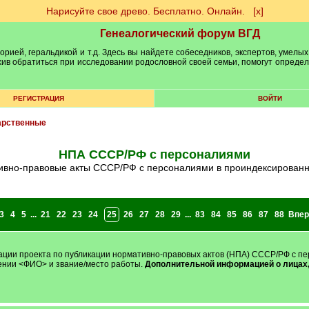
Нарисуйте свое древо. Бесплатно. Онлайн.
[х]
Генеалогический форум ВГД
рией, геральдикой и т.д. Здесь вы найдете собеседников, экспертов, умелых
рхив обратиться при исследовании родословной своей семьи, помогут опреде
РЕГИСТРАЦИЯ
ВОЙТИ
арственные
НПА СССР/РФ с персоналиями
тивно-правовые акты СССР/РФ с персоналиями в проиндексирован
3
4
5
...
21
22
23
24
25
26
27
28
29
...
83
84
85
86
87
88
Впер
ации проекта по публикации нормативно-правовых актов (НПА) СССР/РФ с пе
ении <ФИО> и звание/место работы.
Дополнительной информацией о лицах,