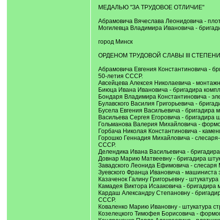
МЕДАЛЬЮ "ЗА ТРУДОВОЕ ОТЛИЧИЕ"
Абрамовича Вячеслава Леонидовича - плот
Могилевца Владимира Ивановича - бригад
город Минск
ОРДЕНОМ ТРУДОВОЙ СЛАВЫ III СТЕПЕН
Абрамовича Евгения Константиновича - б
50-летия СССР.
Авсейцева Алексея Николаевича - монтаж
Биюца Ивана Ивановича - бригадира компл
Бондаря Владимира Константиновича - эле
Булавского Василия Григорьевича - бригад
Бусела Евгения Васильевича - бригадира 
Васильева Сергея Егоровича - бригадира ш
Гольманова Валерия Михайловича - формо
Горбача Николая Константиновича - камен
Горошко Геннадия Михайловича - слесаря
СССР.
Делендика Ивана Васильевича - бригадира
Довнар Марию Матвеевну - бригадира штук
Завадского Леонида Ефимовича - слесаря 
Зуевского Франца Ивановича - машиниста 
Казаченок Галину Григорьевну - штукатура
Камадея Виктора Исааковича - бригадира 
Кардаш Александру Степановну - бригади
СССР.
Коваленко Марию Ивановну - штукатура ст
Козелецкого Тимофея Борисовича - формо