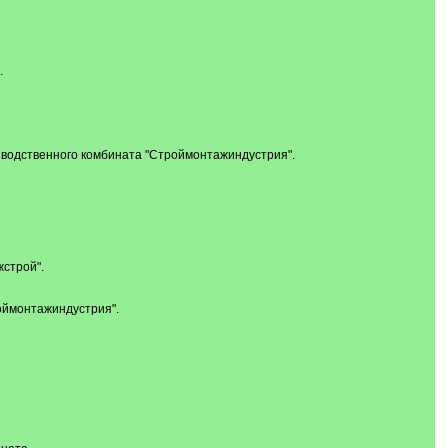
.
зводственного комбината "Строймонтажиндустрия".
строй".
оймонтажиндустрия".