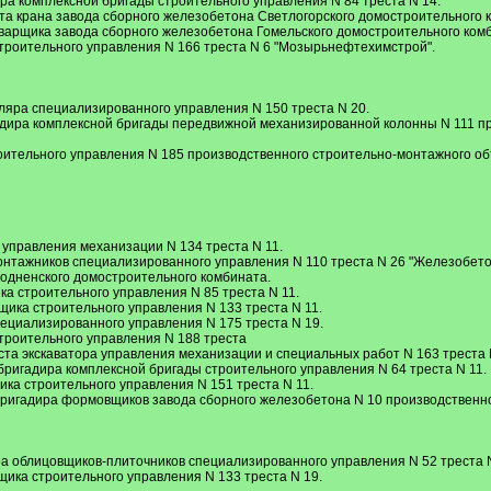
ра комплексной бригады строительного управления N 84 треста N 14.
а крана завода сборного железобетона Светлогорского домостроительного 
сварщика завода сборного железобетона Гомельского домостроительного ком
троительного управления N 166 треста N 6 "Мозырьнефтехимстрой".
яра специализированного управления N 150 треста N 20.
гадира комплексной бригады передвижной механизированной колонны N 111 
оительного управления N 185 производственного строительно-монтажного о
И
управления механизации N 134 треста N 11.
онтажников специализированного управления N 110 треста N 26 "Железобет
одненского домостроительного комбината.
а строительного управления N 85 треста N 11.
щика строительного управления N 133 треста N 11.
ециализированного управления N 175 треста N 19.
строительного управления N 188 треста
та экскаватора управления механизации и специальных работ N 163 треста 
бригадира комплексной бригады строительного управления N 64 треста N 11.
ка строительного управления N 151 треста N 11.
ригадира формовщиков завода сборного железобетона N 10 производственно
а облицовщиков-плиточников специализированного управления N 52 треста N
щика строительного управления N 133 треста N 19.