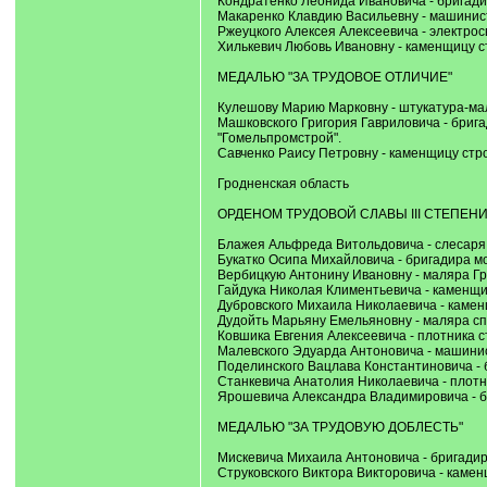
Кондратенко Леонида Ивановича - бригади
Макаренко Клавдию Васильевну - машинист
Ржеуцкого Алексея Алексеевича - электро
Хилькевич Любовь Ивановну - каменщицу с
МЕДАЛЬЮ "ЗА ТРУДОВОЕ ОТЛИЧИЕ"
Кулешову Марию Марковну - штукатура-мал
Машковского Григория Гавриловича - бри
"Гомельпромстрой".
Савченко Раису Петровну - каменщицу стр
Гродненская область
ОРДЕНОМ ТРУДОВОЙ СЛАВЫ III СТЕПЕН
Блажея Альфреда Витольдовича - слесаря 
Букатко Осипа Михайловича - бригадира м
Вербицкую Антонину Ивановну - маляра Гр
Гайдука Николая Климентьевича - каменщик
Дубровского Михаила Николаевича - камен
Дудойть Марьяну Емельяновну - маляра сп
Ковшика Евгения Алексеевича - плотника 
Малевского Эдуарда Антоновича - машинис
Поделинского Вацлава Константиновича - 
Станкевича Анатолия Николаевича - плотни
Ярошевича Александра Владимировича - б
МЕДАЛЬЮ "ЗА ТРУДОВУЮ ДОБЛЕСТЬ"
Мискевича Михаила Антоновича - бригадир
Струковского Виктора Викторовича - камен