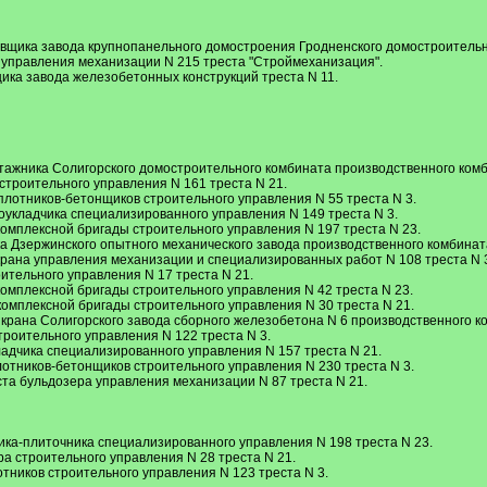
вщика завода крупнопанельного домостроения Гродненского домостроительн
 управления механизации N 215 треста "Строймеханизация".
ика завода железобетонных конструкций треста N 11.
И
тажника Солигорского домостроительного комбината производственного ком
строительного управления N 161 треста N 21.
плотников-бетонщиков строительного управления N 55 треста N 3.
укладчика специализированного управления N 149 треста N 3.
комплексной бригады строительного управления N 197 треста N 23.
 Дзержинского опытного механического завода производственного комбинат
рана управления механизации и специализированных работ N 108 треста N 
ительного управления N 17 треста N 21.
комплексной бригады строительного управления N 42 треста N 23.
омплексной бригады строительного управления N 30 треста N 21.
крана Солигорского завода сборного железобетона N 6 производственного к
роительного управления N 122 треста N 3.
ладчика специализированного управления N 157 треста N 21.
отников-бетонщиков строительного управления N 230 треста N 3.
а бульдозера управления механизации N 87 треста N 21.
ка-плиточника специализированного управления N 198 треста N 23.
а строительного управления N 28 треста N 21.
тников строительного управления N 123 треста N 3.