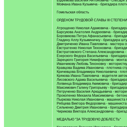
Ефремова Василия Антоновича - слесаря 
Мовчана Ивана Кузьмича - бригадира плот
Гомельская область
ОРДЕНОМ ТРУДОВОЙ СЛАВЫ III СТЕПЕН
Атрощенко Николая Адамовича - бригадира
Барсукова Анатолия Андреевича - бригад
Боровикова Петра Афанасьевича - бригад
Гладину Аллу Кузьминичну - бригадира шт
Дмитриченко Ивана Павловича - мастера с
Евстратенко Николая Тихоновича - бригад
Евстратовского Степана Александровича - 
Езерского Федора Васильевича - бригадир
Зарецкого Григория Никифоровича - монта
Иванчикову Любовь Тихоновну - мотористку
Кравцова Вадима Ивановича - плотника стр
Кричевцова Владимира Николаевича - плот
Крякова Ивана Павловича - водителя авто
Лисовского Адама Васильевича - бригадир
Логвинца Владимира Акимовича - бригади
Максимович Галину Григорьеву - бригадир
Петрученко Василия Аркадьевича - мотори
Прокопенко Михаила Максимовича - бетонщ
Пыркова Николая Ивановича - машиниста 
Рябцева Виктора Федоровича - машиниста 
Сильченко Дмитрия Ивановича - бригадира
Чирикова Виктора Александровича - брига
МЕДАЛЬЮ "ЗА ТРУДОВУЮ ДОБЛЕСТЬ"