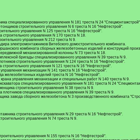
И
чика специализированного управления N 181 треста N 24 "Спецмонтажстрой"
етонщиков строительного управления N 6 треста N 16 "Нефтестрой".
оительного управления N 125 треста N 16 "Нефтестрой".
а строительного управления N 170 треста N 18.
роительного управления N 212 треста N 9.
адира электромонтажников Витебского домостроительного комбината.
Оршанского комбината сборных железобетонных изделий и конструкций прои
передвижной механизированной колонны N 73 треста N 18.
мплексной бригады специализированного управления N 39 треста N 9.
лотников строительного управления N 124 треста N 16 "Нефтестрой".
а строительного управления N 121 треста N 16 "Нефтестрой".
 управления механизации N 141 треста N 16 "Нефтестрой".
да железобетонных изделий треста N 16 "Нефтестрой".
крана управления механизации и специальных работ N 140 треста N 9.
кскаватора специализированного управления N 181 треста N 24 "Спецмонтаж
менщика строительного управления N 38 треста N 9.
а плотников специализированного управления N 39 треста N 9.
щика завода сборного железобетона N 3 производственного комбината "Стр
нтажника строительного управления N 29 треста N 16 "Нефтестрой".
троительного управления N 74 треста N 9.
троительного управления N 155 треста N 16 "Нефтестрой".