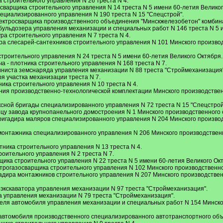
 строительного управления N 26 треста N 4.
сварщика строительного управления N 14 треста N 5 имени 60-летия Великог
ециализированного управления N 190 треста N 15 "Спецстрой".
ектросварщика производственного объединения "Минскжелезобетон" комбина
ульдозера управления механизации и специальных работ N 146 треста N 5 и
ра строительного управления N 7 треста N 4.
ра слесарей-сантехников строительного управления N 101 Минского произв
троительного управления N 24 треста N 5 имени 60-летия Великого Октября.
 - плотника строительного управления N 168 треста N 7.
ниста земснаряда управления механизации N 88 треста "Строймеханизация"
я участка механизации треста N 7.
ика строительного управления N 10 треста N 4.
ния производственно-технологической комплектации Минского производстве
ксной бригады специализированного управления N 72 треста N 15 "Спецстрой
ицу завода крупнопанельного домостроения N 1 Минского производственного
бригадира маляров специализированного управления N 204 Минского произво
монтажника специализированного управления N 206 Минского производствен
ника строительного управления N 13 треста N 4.
роительного управления N 2 треста N 7.
ика строительного управления N 22 треста N 5 имени 60-летия Великого Ок
ектрогазосварщика строительного управления N 102 Минского производствен
адира монтажников строительного управления N 207 Минского производстве
экскаватора управления механизации N 97 треста "Строймеханизация".
а управления механизации N 79 треста "Строймеханизация".
теля автомобиля управления механизации и специальных работ N 154 Минск
автомобиля производственного специализированного автотранспортного объ