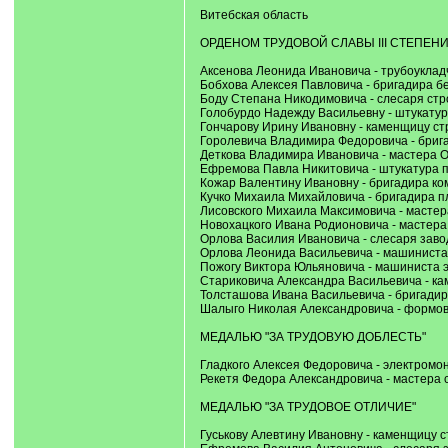
Витебская область
ОРДЕНОМ ТРУДОВОЙ СЛАВЫ III СТЕПЕН
Аксенова Леонида Ивановича - трубоуклад
Бобхова Алексея Павловича - бригадира б
Боду Степана Никодимовича - слесаря стр
Голобурдо Надежду Васильевну - штукатур
Гончарову Ирину Ивановну - каменщицу ст
Горолевича Владимира Федоровича - бриг
Деткова Владимира Ивановича - мастера 
Ефремова Павла Никитовича - штукатура 
Кожар Валентину Ивановну - бригадира ко
Кучко Михаила Михайловича - бригадира п
Лисовского Михаила Максимовича - мастер
Новохацкого Ивана Родионовича - мастера
Орлова Василия Ивановича - слесаря заво
Орлова Леонида Васильевича - машиниста 
Пожогу Виктора Юльяновича - машиниста э
Стариковича Александра Васильевича - ка
Толсташова Ивана Васильевича - бригадир
Шалыго Николая Александровича - формов
МЕДАЛЬЮ "ЗА ТРУДОВУЮ ДОБЛЕСТЬ"
Гладкого Алексея Федоровича - электромо
Рекетя Федора Александровича - мастера с
МЕДАЛЬЮ "ЗА ТРУДОВОЕ ОТЛИЧИЕ"
Гуськову Алевтину Ивановну - каменщицу с