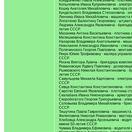
Кондраченко Павла Алексеевича - плотника
Копыловича Ивана Куприяновича - электро
Кошку Анатолия Михайловича - мастера сп
Кундельского Владимира Степановича - эл
Линника Ивана Михайловича - машиниста б
Лопатенко Валентину Георгиевну - штукату
Людчика Александра Яковлевича - бригади
летия СССР.
Мазаника Антона Васильевича - плотника с
Милишкевича Константина Константиновича
Назарова Владимира Анатольевича - маши
Николаеню Александра Ивановича - слесар
Полячинского Георгия Павловича - монтажн
Рекун Юлию Трофимовну - маляра управле
СССР.
Рогача Виктора Лукича - бригадира компле
Романовскую Ядвигу Павловну - дозировщ
Рыжковского Николая Константиновича - 
летия СССР.
Самульцева Михаила Карповича - электро
СССР.
Сивца Константина Константиновича - плот
Сиротко Евгения Яковлевича - плотника ст
Скалабана Ивана Никоноровича - арматурщ
Скоробогатого Георгия Григорьевича - эл
Соловьева Владимира Михайловича - бриг
СССР.
Тишутина Павла Гавриловича - машиниста 
Филиповича Николая Романовича - мастер
Хлебовца Александра Арсеньевича - води
имени 50-летия СССР.
Чумака Владимира Ефимовича - водителя 