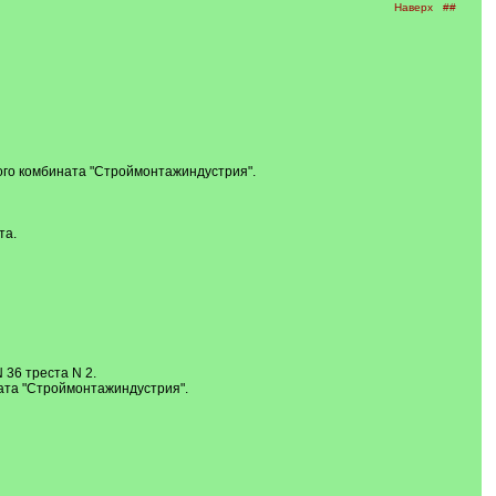
Наверх
##
го комбината "Строймонтажиндустрия".
та.
36 треста N 2.
ата "Строймонтажиндустрия".