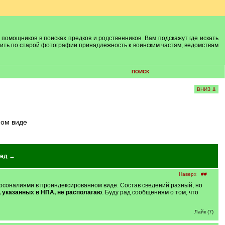
 помощников в поисках предков и родственников. Вам подскажут где искать
лить по старой фотографии принадлежность к воинским частям, ведомствам
ПОИСК
ВНИЗ ⇊
ном виде
ед →
Наверх
##
рсоналиями в проиндексированном виде. Состав сведений разный, но
 указанных в НПА, не располагаю
. Буду рад сообщениям о том, что
Лайк (7)