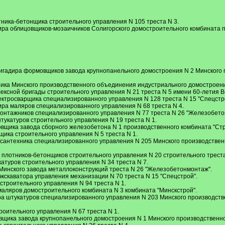
ника-бетонщика строительного управления N 105 треста N 3.
ира облицовщиков-мозаичников Солигорского домостроительного комбината 
И
ригадира формовщиков завода крупнопанельного домостроения N 2 Минского
ника Минского производственного объединения индустриального домостроен
ексной бригады строительного управления N 21 треста N 5 имени 60-летия В
ктросварщика специализированного управления N 128 треста N 15 "Спецстр
ира маляров специализированного управления N 68 треста N 4.
монтажников специализированного управления N 77 треста N 26 "Железобето
тукатуров строительного управления N 19 треста N 1.
вщика завода сборного железобетона N 1 производственного комбината "Ст
щика строительного управления N 5 треста N 1.
-сантехника специализированного управления N 205 Минского производстве
 плотников-бетонщиков строительного управления N 20 строительного треста
атуров строительного управления N 34 треста N 7.
Минского завода металлоконструкций треста N 26 "Железобетонмонтаж".
экскаватора управления механизации N 70 треста N 15 "Спецстрой".
 строительного управления N 94 треста N 1.
маляров домостроительного комбината N 3 комбината "Минскстрой".
ра штукатуров специализированного управления N 203 Минского производст
роительного управления N 67 треста N 1.
вщика завода крупнопанельного домостроения N 1 Минского производственн