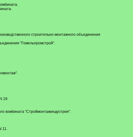
комбината.
бината.
производственного строительно-монтажного объединения
бъединения "Гомельпромстрой".
онмонтаж".
N 19.
го комбината "Строймонтажиндустрия".
 11.