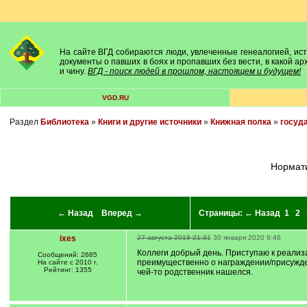
На сайте ВГД собираются люди, увлеченные генеалогией, исто
документы о павших в боях и пропавших без вести, в какой а
и чину.
ВГД - поиск людей в прошлом, настоящем и будущем!
VGD.RU
Раздел
Библиотека
»
Книги и другие источники
»
Книжная полка
»
госуд
Норма
← Назад
Вперед →
Страницы:
← Назад
1
2
ixes
27 августа 2018 21:31
30 января 2020 9:46
Коллеги добрый день. Приступаю к реализ
Сообщений: 2685
преимущественно о награждении/присужд
На сайте с 2010 г.
Рейтинг: 1355
чей-то родственник нашелся.