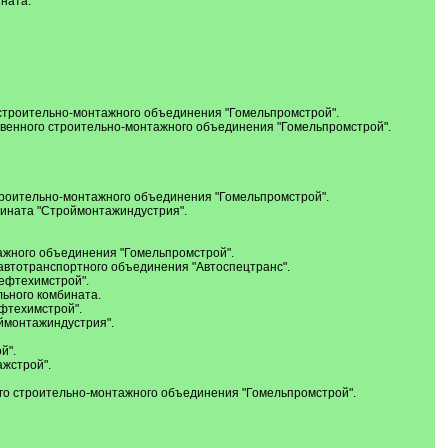
ната.
строительно-монтажного объединения "Гомельпромстрой".
твенного строительно-монтажного объединения "Гомельпромстрой".
троительно-монтажного объединения "Гомельпромстрой".
бината "Строймонтажиндустрия".
ажного объединения "Гомельпромстрой".
автотранспортного объединения "Автоспецтранс".
нефтехимстрой".
ьного комбината.
фтехимстрой".
ймонтажиндустрия".
й".
жстрой".
ого строительно-монтажного объединения "Гомельпромстрой".