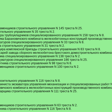
И
аменщиков строительного управления N 145 треста N 25.
тельного управления N 35 треста N 2.
ра трубоукладчиков специализированного управления N 158 треста N 8.
ка Барановичского комбината железобетонных конструкций производственно
катуров специализированного управления N 33 треста N 8.
 строительного управления N 31 треста N 2.
ира комплексной бригады строительного управления N 83 треста N 8.
сарей завода сборного железобетона брестского домостроительного комбина
ика специализированного управления N 138 треста N 2.
укатуров специализированного управления 186 треста N 25.
тника строительного управления N 98 треста N 8.
менщиков строительного управления N 100 треста N 2.
оительного управления N 116 треста N 8.
ниста экскаватора управления механизации и специализированных работ N 
вичского комбината железобетонных конструкций производственного комбин
арщика строительного управления N 111 треста N 25.
менщиков строительного управления N 63 треста N 2.
ика строительного управления N 116 Треста N 8.