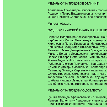
МЕДАЛЬЮ "ЗА ТРУДОВОЕ ОТЛИЧИЕ"
Адамовича Александра Осиповича - формо
Радивона Петра Владимировича - слесаря
Янюка Николая Сергеевича - электросварщ
Минская область
ОРДЕНОМ ТРУДОВОЙ СЛАВЫ III СТЕПЕН
Воробья Владимира Александровича - мон
Карбанович Марию Яковлевну - штукатура 
Кириловича Петра Ивановича - бригадира 
Клишевича Владимира Николаевича - трубо
Левченко Ивана Дмитриевича - бригадира 
Микшто Богдана Иосифовича - шлифовщика
Новика Виктора Семеновича - машиниста к
Рогова Федора Николаевича - столяра стро
Рубанова Алексея Павловича - бригадира 
Семашко Дмитрия Ивановича - бригадира к
Семенову Зинаиду Сергеевну - машиниста 
Сливку Ярослава Семеновича - плотника ст
Тарасенко Алексея Степановича - трубоук
Шабана Николая Ивановича - бригадира пл
Шклейника Иосифа Викторовича - машинист
МЕДАЛЬЮ "ЗА ТРУДОВУЮ ДОБЛЕСТЬ"
Куника Леонида Афанасьевича - облицовщи
Леневич Валентину Парфеновну - штукатур
Шило Николая Федоровича - бригадира пло