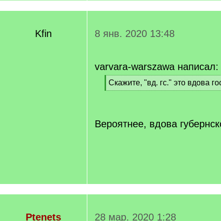
Kfin
8 янв. 2020 13:48
varvara-warszawa написал:
[
Скажите, "вд. гс." это вдова 
q
[
]
/
q
]
Вероятнее, вдова губернск
Ptenets
28 мар. 2020 1:28