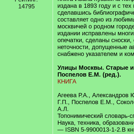
издана в 1893 году и с тех
14795
сделавшись библиографиче
составляет одно из любим
москвичей о родном город
издании исправлены многи
опечатки, сделаны сноски
неточности, допущенные а
снабжено указателем и ко
Улицы Москвы. Старые и
Поспелов Е.М. (ред.).
КНИГА
Агеева Р.А., Александров 
Г.П., Поспелов Е.М., Соко
А.Л.
Топонимический словарь-с
Наука, техника, образовани
— ISBN 5-9900013-1-2.В кн