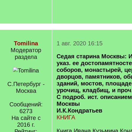
Tomilina
1 авг. 2020 16:15
Модератор
Седая старина Москвы: Ис
раздела
указ. ее достопамятносте
соборов, монастырей, цер
дворцов, памятников, об
зданий, мостов, площаде
С.Петербург -
урочищ, кладбищ, и проч.
Москва
С подроб. ист. описание
Москвы
Сообщений:
И.К.Кондратьев
6273
КНИГА
На сайте с
2016 г.
Книга Ивана Кузьмича Кон
Рейтинг: