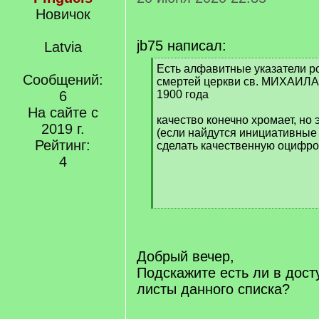
Новичок
jb75 написал:
Latvia
[
Есть алфавитные указатели р
Сообщений:
q
смертей церкви св. МИХАИЛА 
]
6
1900 года
На сайте с
качество конечно хромает, но 
2019 г.
(если найдутся инициативные
Рейтинг:
сделать качественную оцифро
4
[
/
q
]
Добрый вечер,
Подскажите есть ли в дост
листы данного списка?