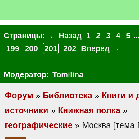
Страницы:
← Назад
1
2
3
4
5
..
199
200
201
202
Вперед →
Модератор:
Tomilina
Форум
»
Библиотека
»
Книги и 
источники
»
Книжная полка
»
географические
» Москва [тема