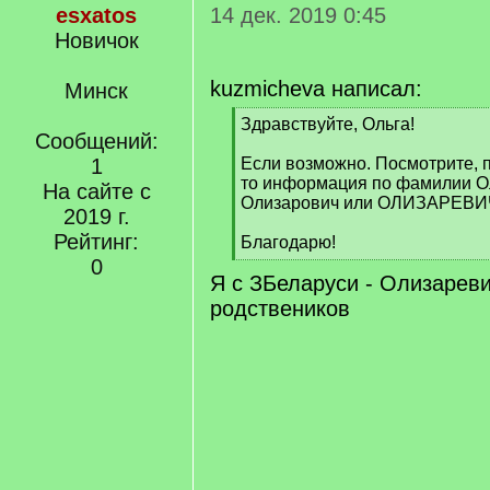
esxatos
14 дек. 2019 0:45
Новичок
kuzmicheva написал:
Минск
[
Здравствуйте, Ольга!
Сообщений:
q
]
1
Если возможно. Посмотрите, п
то информация по фамилии О
На сайте с
Олизарович или ОЛИЗАРЕВИ
2019 г.
Рейтинг:
Благодарю!
[
0
Я с ЗБеларуси - Олизареви
/
q
родствеников
]