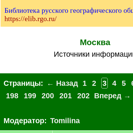
Библиотека русского географического об
https://elib.rgo.ru/
Москва
Источники информаци
Страницы:
← Назад
1
2
3
4
5
198
199
200
201
202
Вперед →
Модератор:
Tomilina