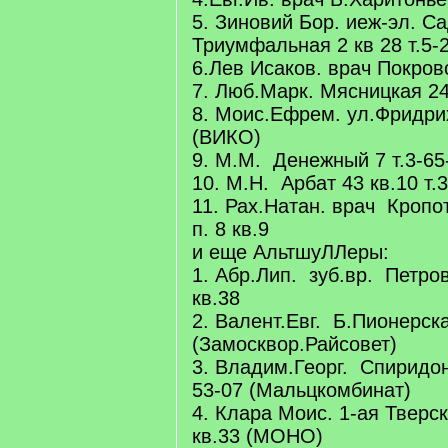
5. Зиновий Бор. иеж-эл. С
Триумфальная 2 кв 28 т.5-
6.Лев Исаков. врач Покровс
7. Люб.Марк. Мясницкая 24 
8. Моис.Ефрем. ул.Фридри
(ВИКО)
9. М.М. Денежный 7 т.3-65
10. М.Н. Арбат 43 кв.10 т.
11. Рах.Натан. врач Кроп
п. 8 кв.9
и еще АльтшуЛЛеры:
1. Абр.Лип. зуб.вр. Петро
кв.38
2. Валент.Евг. Б.Пионерска
(Замосквор.Райсовет)
3. Владим.Георг. Спиридон
53-07 (Мальцкомбинат)
4. Клара Моис. 1-ая Тверс
кв.33 (МОНО)