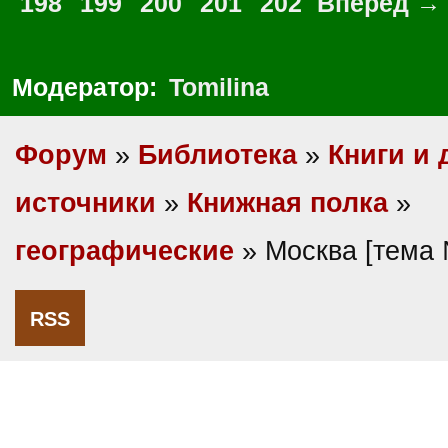
198
199
200
201
202
Вперед →
Модератор:
Tomilina
Форум
»
Библиотека
»
Книги и 
источники
»
Книжная полка
»
географические
» Москва [тема
RSS