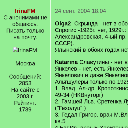
IrinaFM
24 сент. 2004 18:04
С анонимами не
Olga2
Скрында - нет в обо
общаюсь.
Спрогис -1925г. нет, 1929г
Писать только
Александровская, 4-ый пр.
на почту.
СССР).
Ялынский в обоих годах не
Katarina
Славутины - нет в
Москва
Янкелев - нет, есть Янкеле
Янкелович и даже Янкелио
Сообщений:
Альтшулеры только по 1925г
2853
1. Влад. Ал-др. Кропоткинск
На сайте с
49-34 (НКВнуторг)
2003 г.
2. Гамшей Льв. Сретенка Лу
Рейтинг:
("Гехолуц" )
1739
3. Гедал Григор. врач М.Вл
кв.5
4.Евг.Ив. врач Б.Харитонье