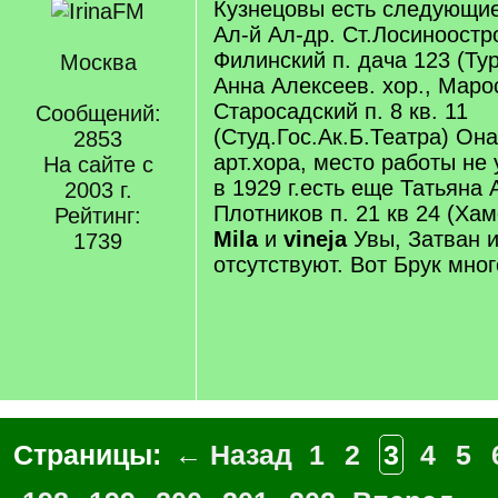
Кузнецовы есть следующие
Ал-й Ал-др. Ст.Лосиноостр
Филинский п. дача 123 (Ту
Москва
Анна Алексеев. хор., Маро
Старосадский п. 8 кв. 11
Сообщений:
(Студ.Гос.Ак.Б.Театра) Она
2853
арт.хора, место работы не 
На сайте с
в 1929 г.есть еще Татьяна 
2003 г.
Плотников п. 21 кв 24 (Ха
Рейтинг:
Mila
и
vineja
Увы, Затван и
1739
отсутствуют. Вот Брук много
Страницы:
← Назад
1
2
3
4
5