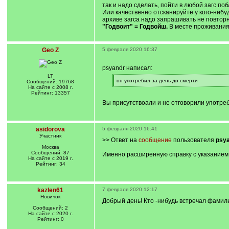
]
/
так и надо сделать, пойти в любой загс п
q
Или качественно отсканируйте у кого-нибу
]
архиве загса надо запрашивать не повторн
"Годвоит" = Годвойш.
В месте проживания 
Geo Z
5 февраля 2020 16:37
psyandr написал:
LT
[
он употребил за день до смерти
Сообщений: 19768
q
[
На сайте с 2008 г.
]
/
Рейтинг: 13357
q
Вы присутствоали и не отговорили употре
]
asidorova
5 февраля 2020 16:41
Участник
>> Ответ на
сообщение
пользователя
psy
Москва
Сообщений: 87
Именно расширенную справку с указанием 
На сайте с 2019 г.
Рейтинг: 34
kazlen61
7 февраля 2020 12:17
Новичок
Добрый день! Кто -нибудь встречал фамили
Сообщений: 2
На сайте с 2020 г.
Рейтинг: 0