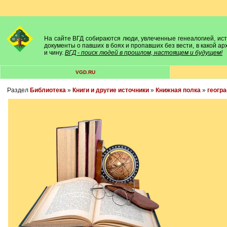
На сайте ВГД собираются люди, увлеченные генеалогией, исто
документы о павших в боях и пропавших без вести, в какой а
и чину.
ВГД - поиск людей в прошлом, настоящем и будущем!
VGD.RU
Раздел
Библиотека
»
Книги и другие источники
»
Книжная полка
»
геогр