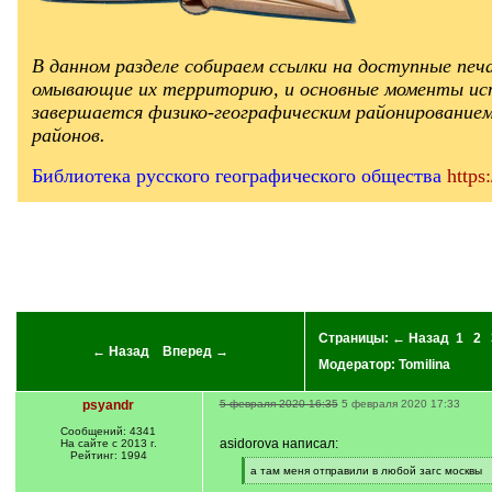
В данном разделе собираем ссылки на доступные печ
омывающие их территорию, и основные моменты исто
завершается физико-географическим районированием.
районов.
Библиотека русского географического общества
https:
Страницы:
← Назад
1
2
← Назад
Вперед →
Модератор:
Tomilina
psyandr
5 февраля 2020 16:35
5 февраля 2020 17:33
Сообщений: 4341
asidorova написал:
На сайте с 2013 г.
Рейтинг: 1994
[
а там меня отправили в любой загс москвы
q
[