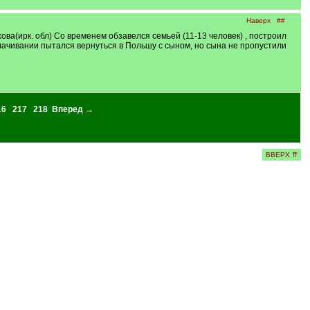
Наверх
##
ва(ирк. обл) Со временем обзавелся семьей (11-13 человек) , построил
кулачивании пытался вернуться в Польшу с сыном, но сына не пропустили
16
217
218
Вперед →
ВВЕРХ ⇈