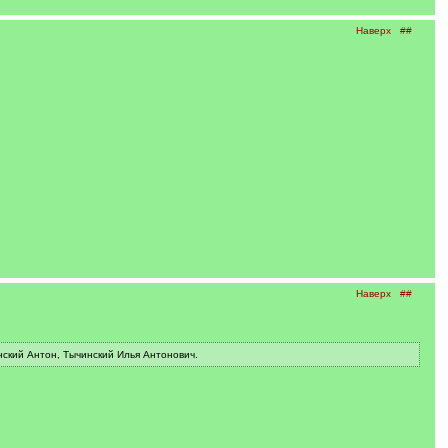
Наверх
##
Наверх
##
ский Антон, Тычинский Илья Антонович.