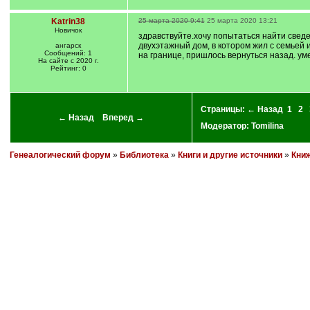
Katrin38
25 марта 2020 9:41
25 марта 2020 13:21
Новичок
здравствуйте.хочу попытаться найти сведе
двухэтажный дом, в котором жил с семьей 
ангарск
Сообщений: 1
на границе, пришлось вернуться назад. уме
На сайте с 2020 г.
Рейтинг: 0
Страницы:
← Назад
1
2
← Назад
Вперед →
Модератор:
Tomilina
Генеалогический форум
»
Библиотека
»
Книги и другие источники
»
Книж