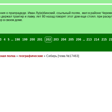
ния о прапрадеде. Иван Лу(ю)бинский. ссыльный поляк.. жил в районе Черемхо
и держал трактир и лавку. лет 80 назад говорят этот дом еще стоял. при рас
р в своем доме.
3
4
5
...
198
199
200
201
202
203
204
205
206
...
213
214
215
2
ная полка
»
географические
» Сибирь [тема №17463]