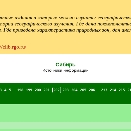
атные издания в которых можно изучить: географическое
рии географического изучения. Где дана покомпонентна
 Где приведена характеристика природных зон, дан анал
//elib.rgo.ru/
Сибирь
Источники информации
3
4
5
...
198
199
200
201
202
203
204
205
206
...
213
214
215
2