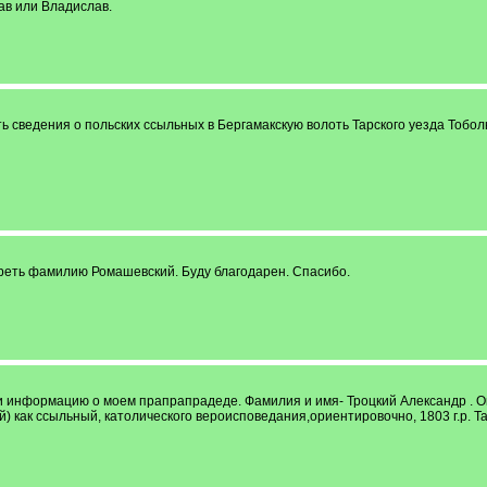
в или Владислав.
ть сведения о польских ссыльных в Бергамакскую волоть Тарского уезда Тобол
реть фамилию Ромашевский. Буду благодарен. Спасибо.
ти информацию о моем прапрапрадеде. Фамилия и имя- Троцкий Александр . Он
й) как ссыльный, католического вероисповедания,ориентировочно, 1803 г.р. Т