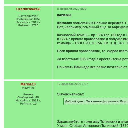
Czernichowski
8 февраля 2020 8:09
kazlen61
Екатеринбург
Сообщений: 4052
На сайте с 2012 г.
Фамилия польская и в Польше нередкая. С
Рейтинг: 2715
Вот, например, ссыльный еще за барскую
Казновский Томаш – пр. 1743 г.р. (31 год в 17
в 1774 г. принял православие и получил им
команды – ГУТО ГАТ. Ф. 156. Оп. 3. Д. 343. Л
Если принял православие, то, скорее всего
За восстание 1863 года в арестантские ро
Но искать Вам надо все равно поэтапно от 
Marina13
12 февраля 2020 1:07
Участник
Slav4ik написал:
Казань
Сообщений: 48
На сайте с 2013 г.
[
Добрый день . Уважаемые форумчане. Ищу л
Рейтинг: 10
q
[
]
/
q
]
Здравствуйте, я тоже ищу Тычинских и в ча
У меня Стэфан Антонович Тычинский (1870 