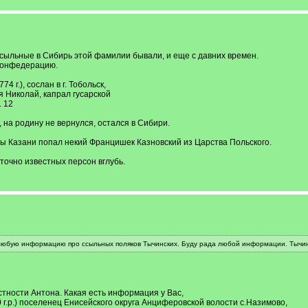
сыльные в Сибирь этой фамилии бывали, и еще с давних времен.
 конфедерацию.
74 г.), сослан в г. Тобольск,
я Николай, капрал гусарской
. 12
, на родину не вернулся, остался в Сибири.
ты Казани попал некий Францишек Казновский из Царства Польского.
точно известных персон вглубь.
юбую информацию про ссыльных поляков Тычинских. Буду рада любой информации. Тычин
стности Антона. Какая есть информация у Вас,
г.р.) поселенец Енисейского округа Анциферовской волости с.Назимово,