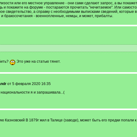
облизости или его местное управление - они сами сделают запрос, а вы пока
дь и покажите на форуме - постараются прочитать "нечитаемое". Или самосто
ое свидетельство, а справку с необходимыми выписками сведений, которые в
и бракосочетания - военнопленные, немцы, и может, прибалты.
бить?
Это уже на статью тянет.
andr
от 5 февраля 2020 16:35
национальности я и запрашивала...(
ю Казновский В 1879г жил в Талице (заводе), может быть его предки попали 