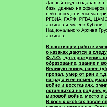
Данный труд создавался н
базы данных на офицеров и
ней сосредоточены матери
РГВИА, ГАРФ, РГВА, ЦАМО
архивов и музеев Кубани,
Национального Архива Груз
архивов.
В настоящей работе име
о казаках даются в след
Ф.И.О., дата рождения, с
образование, звание и во
Великую войну, ранен (уб
пропал, умер от ран и т.д
награда и ее номер, учас
войне и восстаниях, эми
оставшихся на родине, у
мировой войне, место и 
В косых скобках после с