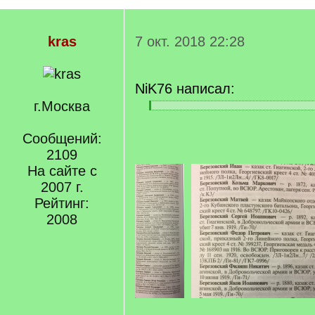
kras
7 окт. 2018 22:28
NiK76 написал:
г.Москва
[
[
q
/
]
Сообщений:
q
]
2109
На сайте с
2007 г.
Рейтинг:
2008