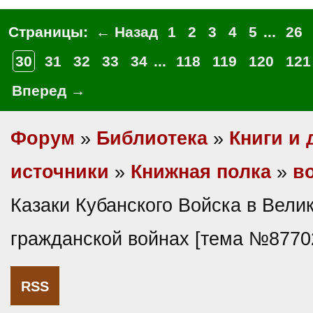
Страницы:
← Назад
1
2
3
4
5
...
26
30
31
32
33
34
...
118
119
120
121
Вперед →
Форум
»
Библиотека
»
Книги и 
источники
»
Книжная полка
»
в
Казаки Кубанского Войска в Велик
гражданской войнах [тема №8770
RSS