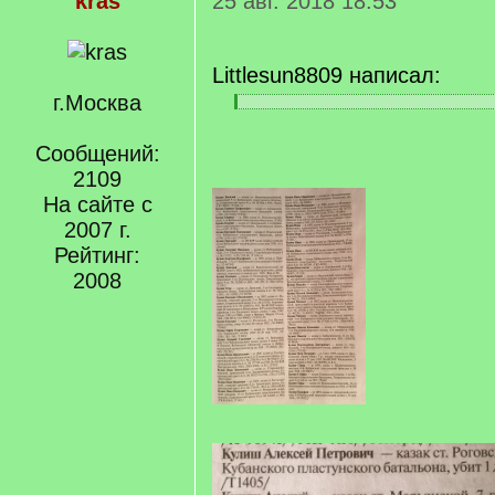
kras
25 авг. 2018 18:53
Littlesun8809 написал:
г.Москва
[
[
q
/
]
Сообщений:
q
]
2109
На сайте с
2007 г.
Рейтинг:
2008