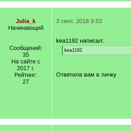
Julia_k
3 сент. 2018 9:53
Начинающий
kea1192 написал:
Сообщений:
[
kea1192
35
q
[
]
На сайте с
/
q
2017 г.
]
Ответила вам в личку
Рейтинг:
27