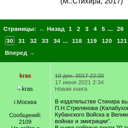
(М.:Стихира, 2017)
Страницы:
← Назад
1
2
3
4
5
...
26
30
31
32
33
34
...
118
119
120
121
Вперед →
kras
10 дек. 2017 22:20
17 июня 2021 2:34
Новая книга
В издательстве Стихира в
г.Москва
П.Н.Стрелянова (Калабухов
Кубанского Войска в Велик
Сообщений:
войнах и эмиграции".
2109
В книге собрано почти 70 т