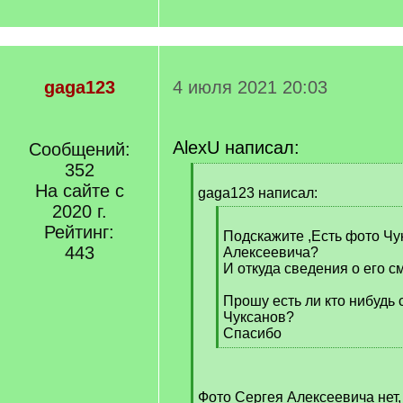
gaga123
4 июля 2021 20:03
AlexU написал:
Сообщений:
352
[
На сайте с
q
gaga123 написал:
]
2020 г.
[
Рейтинг:
q
Подскажите ,Есть фото Чу
443
]
Алексеевича?
И откуда сведения о его с
Прошу есть ли кто нибудь
Чуксанов?
Спасибо
[
/
q
Фото Сергея Алексеевича нет,
]