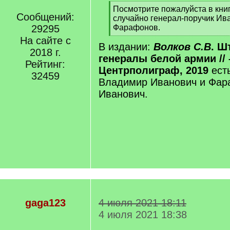
[
Посмотрите пожалуйста в кни
Сообщений:
q
случайно генерал-поручик Ив
]
29295
Фарафонов.
[
На сайте с
В издании:
Волков С.В
. Ш
/
2018 г.
q
генералы белой армии // 
Рейтинг:
]
Центрполиграф, 2019
ест
32459
Владимир Иванович и Фар
Иванович.
gaga123
4 июля 2021 18:11
4 июля 2021 18:38