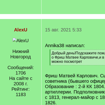
AlexU
15 авг. 2021 5:33
Annika38 написал:
Нижний
[
Добрый день!Подскажите по
Новгород
q
о Фриш Матвее Карловиче,и в
]
можно посмотрет
[
Сообщений:
/
1706
q
Фриш Матвей Карлович. С
На сайте с
]
советника (бывшего офицер
2008 г.
Образование : 2-й КК 1804
Рейтинг:
артиллерии. Подполковник 
1183
с 1813, генерал-майор с 1
1826.