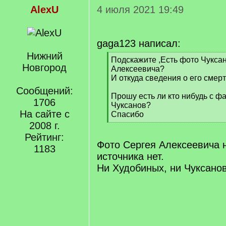
AlexU
4 июля 2021 19:49
gaga123 написал:
Нижний
[
Подскажите ,Есть фото Чукса
Новгород
q
Алексеевича?
]
И откуда сведения о его смер
Сообщений:
Прошу есть ли кто нибудь с ф
1706
Чуксанов?
На сайте с
Спасибо
[
2008 г.
/
Рейтинг:
q
Фото Сергея Алексеевича н
1183
]
источника нет.
Ни Худобиных, ни Чуксанов