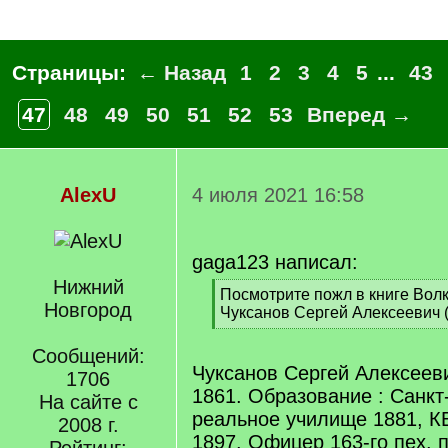
Страницы:
← Назад
1
2
3
4
5
...
43
47
48
49
50
51
52
53
Вперед →
AlexU
4 июля 2021 16:58
gaga123 написал:
Нижний
[
Посмотрите пожл в книге Вол
Новгород
q
Чуксанов Сергей Алексеевич (
]
[
/
Сообщений:
q
Чуксанов Сергей Алексеевич
1706
]
1861. Образование : Санкт
На сайте с
реальное училище 1881, К
2008 г.
1897. Офицер 163-го пех. п