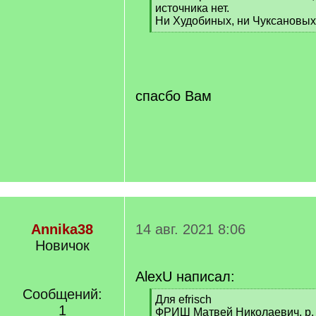
источника нет.
Ни Худобиных, ни Чуксановых 
[
/
q
]
спасбо Вам
Annika38
14 авг. 2021 8:06
Новичок
AlexU написал:
Сообщений:
[
Для efrisch
1
q
ФРИШ Матвей Николаевич, р. 