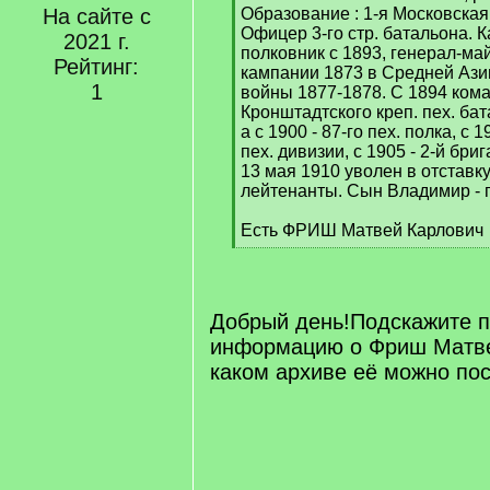
]
На сайте с
Образование : 1-я Московская
Офицер 3-го стр. батальона. К
2021 г.
полковник с 1893, генерал-май
Рейтинг:
кампании 1873 в Средней Ази
1
войны 1877-1878. С 1894 кома
Кронштадтского креп. пех. бата
а с 1900 - 87-го пех. полка, с 
пех. дивизии, с 1905 - 2-й бри
13 мая 1910 уволен в отставку
лейтенанты. Сын Владимир - 
Есть ФРИШ Матвей Карлович
[
/
q
]
Добрый день!Подскажите 
информацию о Фриш Матве
каком архиве её можно по