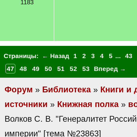
1183
Страницы:
← Назад
1
2
3
4
5
...
43
47
48
49
50
51
52
53
Вперед →
Форум
»
Библиотека
»
Книги и 
источники
»
Книжная полка
»
в
Волков С. В. "Генералитет Росси
империи" [тема №23863]