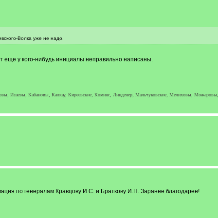
евского-Волка уже не надо.
ет еще у кого-нибудь инициалы неправильно написаны.
ы, Исаевы, Кабановы, Калкау, Киреевские, Коминс, Линденер, Мальчуковские, Мелиховы, Можаровы,
ация по генералам Кравцову И.С. и Браткову И.Н. Заранее благодарен!