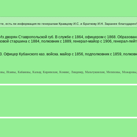
те, есть ли информация по генералам Кравцову И.С. и Браткову И.Н. Заранее благодарен!
 Из дворян Ставропольской губ. В службе с 1864, офицером с 1868. Образован
сковой старшина с 1884, полковник с 1889, генерал-майор с 1906, генерал-лейт
Офицер Кубанского каз. войска. майор с 1856, подполковник с 1859, полковни
ы, Исаевы, Кабановы, Калкау, Киреевские, Коминс, Линденер, Мальчуковские, Мелиховы, Можаровы,