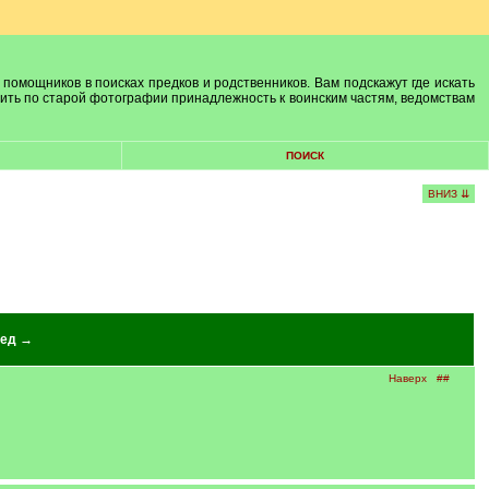
 помощников в поисках предков и родственников. Вам подскажут где искать
лить по старой фотографии принадлежность к воинским частям, ведомствам
ПОИСК
ВНИЗ ⇊
ед →
Наверх
##