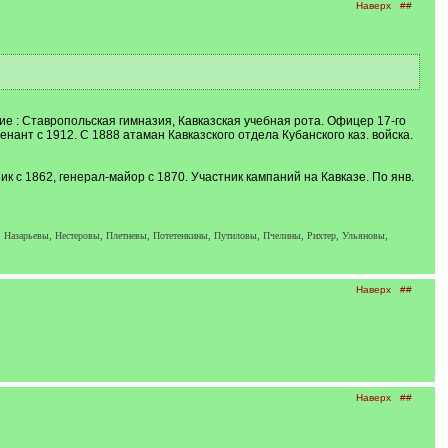
Наверх
##
ие : Ставропольская гимназия, Кавказская учебная рота. Офицер 17-го
енант с 1912. С 1888 атаман Кавказского отдела Кубанского каз. войска.
к с 1862, генерал-майор с 1870. Участник кампаний на Кавказе. По янв.
 Назарьевы, Нестеровы, Плетневы, Потетенкины, Путиловы, Пчелины, Рихтер, Ульяновы,
Наверх
##
Наверх
##