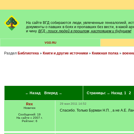
На сайте ВГД собираются люди, увлеченные генеалогией, исто
документы о павших в боях и пропавших без вести, в какой а
и чину.
ВГД - поиск людей в прошлом, настоящем и будущем!
VGD.RU
Раздел
Библиотека
»
Книги и другие источники
»
Книжная полка
»
военн
← Назад
Вперед →
Страницы:
← Назад
1
2
Rex
29 мая 2011 14:52
Новичок
Спасибо. Только Бурман Н.П. , а не А.Е. Ла
Сообщений: 19
На сайте с 2007 г.
Рейтинг: 6