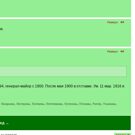
Наверх
##
в.
Наверх
##
, генерал-майор с 1900. После мая 1900 в отставке. Ум. 11 мар. 1916 в
 Назарьевы, Нестеровы, Плетневы, Потетенкины, Путиловы, Пчелины, Рихтер, Ульяновы,
ед →