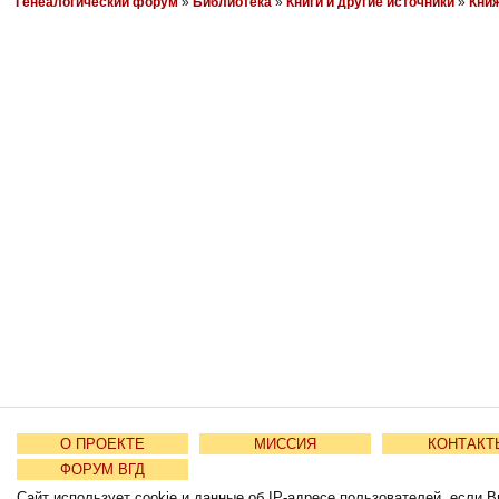
Генеалогический форум
»
Библиотека
»
Книги и другие источники
»
Книж
О ПРОЕКТЕ
МИССИЯ
КОНТАКТ
ФОРУМ ВГД
Сайт использует cookie и данные об IP-адресе пользователей, если В