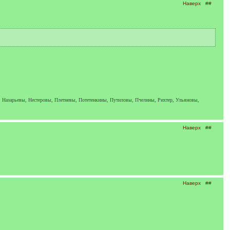
Наверх
##
 Назарьевы, Нестеровы, Плетневы, Потетенкины, Путиловы, Пчелины, Рихтер, Ульяновы,
Наверх
##
Наверх
##