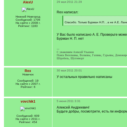
AlexU
29 мая 2011 21:29
Rex написал:
Нижний Новгород
[
Сообщений: 1706
q
Спасибо. Только Бурман Н.П. , а не А.Е. Лан
На сайте с 2008 г.
]
[
Рейтинг: 1183
/
q
У Вас было написано А. Е. Проверьте мож
]
Бурман Н. П. нет
---
C уважением Алексей Ульянов
Поиск Веселкины, Волковы, Галины, Гурьевы, Доможиров
Штробель, Шутлеворт
Rex
30 мая 2011 20:01
Новичок
У остальных правильно написаны
Сообщений: 19
На сайте с 2007 г.
Рейтинг: 6
vovchik1
5 июня 2011 3:31
Алексей Андреевич!
Будьте добры, посмотрите, есть ли информ
Сообщений: 609
На сайте с 2011 г.
Рейтинг: 454