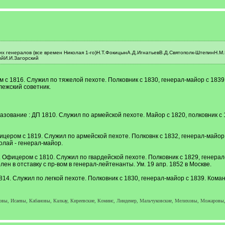
х генералов (все времен Николая 1-го)Н.Т.ФокицынА.Д.ИгнатьевВ.Д.Святополк-ШтепинН.
ийИ.И.Загорский
 1816. Служил по тяжелой пехоте. Полковник с 1830, генерал-майор с 1839. К
лежский советник.
ование : ДП 1810. Служил по армейской пехоте. Майор с 1820, полковник с 18
цером с 1819. Служил по армейской пехоте. Полковнк с 1832, генерал-майор 
олай - генерал-майор.
. Офицером с 1810. Служил по гвардейской пехоте. Полковник с 1829, генерал
олен в отставку с пр-вом в генерал-лейтенанты. Ум. 19 апр. 1852 в Москве.
4. Служил по легкой пехоте. Полковник с 1830, генерал-майор с 1839. Команд
ы, Исаевы, Кабановы, Калкау, Киреевские, Коминс, Линденер, Мальчуковские, Мелиховы, Можаровы,