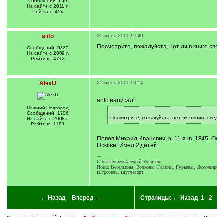
Сообщений: 609
На сайте с 2011 г.
Рейтинг: 454
anto
25 июня 2011 12:00
Посмотрите, пожалуйста, нет ли в книге с
Сообщений: 5825
На сайте с 2009 г.
Рейтинг: 4712
AlexU
25 июня 2011 18:14
anto написал:
Нижний Новгород
[
Сообщений: 1706
q
Посмотрите, пожалуйста, нет ли в книге све
На сайте с 2008 г.
]
[
Рейтинг: 1183
/
q
Попов Михаил Иванович, р. 11 янв. 1845. О
]
Пскове. Имел 2 детей.
---
C уважением Алексей Ульянов
Поиск Веселкины, Волковы, Галины, Гурьевы, Доможиров
Штробель, Шутлеворт
← Назад
Вперед →
Страницы:
← Назад
1
2