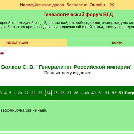
Нарисуйте свое древо. Бесплатно. Онлайн.
[х]
Генеалогический форум ВГД
рией, геральдикой и т.д. Здесь вы найдете собеседников, экспертов, умелых
рхив обратиться при исследовании родословной своей семьи, помогут опреде
РЕГИСТРАЦИЯ
ВОЙТИ
ые
Волков С. В. "Генералитет Российской империи"
По печатному изданию
3
4
5
...
20
21
22
23
24
25
26
27
28
...
48
49
50
51
52
53
Впер
невского-Волка уже не надо.