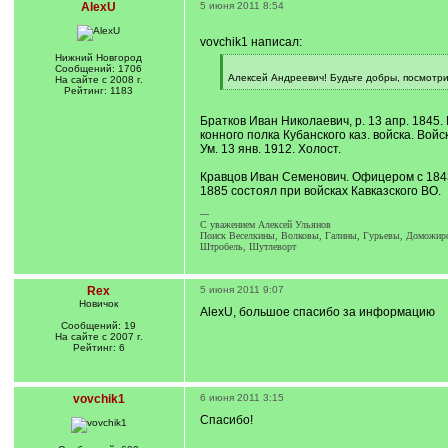
AlexU
5 июня 2011 8:54
vovchik1 написал:
Нижний Новгород
[
Сообщений: 1706
q
Алексей Андреевич! Будьте добры, посмотри
На сайте с 2008 г.
]
[
Рейтинг: 1183
/
q
Братков Иван Николаевич, р. 13 апр. 1845.
]
конного полка Кубанского каз. войска. Вой
Ум. 13 янв. 1912. Холост.
Кравцов Иван Семенович. Офицером с 1843. 
1885 состоял при войсках Кавказского ВО.
---
C уважением Алексей Ульянов
Поиск Веселкины, Волковы, Галины, Гурьевы, Доможиров
Штробель, Шутлеворт
Rex
5 июня 2011 9:07
Новичок
AlexU, большое спасибо за информацию
Сообщений: 19
На сайте с 2007 г.
Рейтинг: 6
vovchik1
6 июня 2011 3:15
Спасибо!