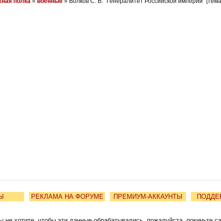
ная полка
»
военные
» Волков С. В. "Генералитет Российской империи" [тем
Ы
РЕКЛАМА НА ФОРУМЕ
ПРЕМИУМ-АККАУНТЫ
ПОДДЕ
ы не хотите, чтобы эти данные обрабатывались, пожалуйста, покиньте с