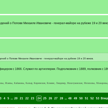
ведений о Попове Михаиле Ивановиче - генерал-майоре на рубеже 19 и 20 веко
дений о Попове Михаиле Ивановиче - генерал-майоре на рубеже 19 и 20 веков.
фицером с 1866. Служил по артиллерии. Подполковник с 1889, полковник с 1894
ы, Исаевы, Кабановы, Калкау, Киреевские, Коминс, Линденер, Мальчуковские, Мелиховы, Можаровы,
3
4
5
...
20
21
22
23
24
25
26
27
28
...
48
49
50
51
52
53
Впер