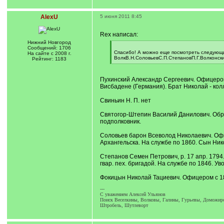
AlexU
5 июня 2011 8:45
Rex написал:
Нижний Новгород
[
Сообщений: 1706
q
Спасибо! А можно еще посмотреть следующи
На сайте с 2008 г.
]
ВолкВ.Н.СоловьевС.П.СтепановП.Г.Волконск
Рейтинг: 1183
[
/
q
Пухинский Александр Сергеевич. Офицером с
]
Висбадене (Германия). Брат Николай - кол
Свиньин Н. П. нет
Святогор-Штепин Василий Данилович. Образ
подполковник.
Соловьев барон Всеволод Николаевич. Офи
Архангельска. На службе по 1860. Сын Ник
Степанов Семен Петрович, р. 17 апр. 1794
гвар. пех. бригадой. На службе по 1846. Ув
Фокицын Николай Тациевич. Офицером с 181
---
C уважением Алексей Ульянов
Поиск Веселкины, Волковы, Галины, Гурьевы, Доможиров
Штробель, Шутлеворт