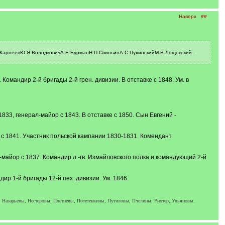
Наверх
##
М.КарнеевЮ.Я.ВолодковичА.Е.БурманН.П.СвиньинА.С.ПухинскийМ.В.Лощевский-
омандир 2-й бригады 2-й грен. дивизии. В отставке с 1848. Ум. в
33, генерал-майор с 1843. В отставке с 1850. Сын Евгений -
с 1841. Участник польской кампании 1830-1831. Комендант
-майор с 1837. Командир л.-гв. Измайловского полка и командующий 2-й
ир 1-й бригады 12-й пех. дивизии. Ум. 1846.
 Назарьевы, Нестеровы, Плетневы, Потетенкины, Путиловы, Пчелины, Рихтер, Ульяновы,