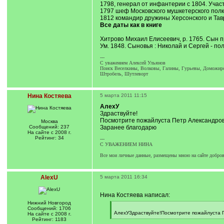
1798, генерал от инфантерии с 1804. Учас
1797 шеф Московского мушкетерского полка
1812 командир дружины Херсонского и Таврич
Все даты как в книге
Хитрово Михаил Елисеевич, р. 1765. Сын 
Ум. 1848. Сыновья : Николай и Сергей - пол
---
C уважением Алексей Ульянов
Поиск Веселкины, Волковы, Галины, Гурьевы, Доможиров
Штробель, Шутлеворт
Нина Костяева
5 марта 2011 11:15
АлеxУ
Здраствуйте!
Посмотрите пожайлуста Петр Александрови
Москва
Сообщений: 237
Заранее благодарю
На сайте с 2008 г.
Рейтинг: 34
---
С УВАЖЕНИЕМ НИНА
Все мои личные данные, размещены мною на сайте добров
AlexU
5 марта 2011 16:34
Нина Костяева написал:
Нижний Новгород
[
Сообщений: 1706
q
АлеxУЗдраствуйте!Посмотрите пожайлуста П
На сайте с 2008 г.
]
[
Рейтинг: 1183
/