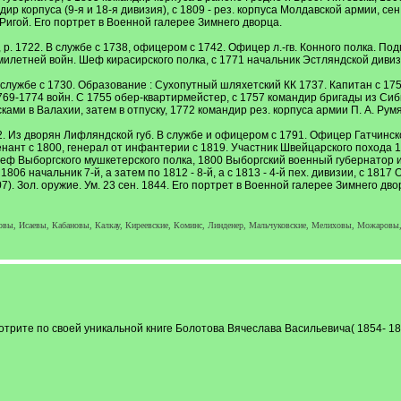
р корпуса (9-я и 18-я дивизия), с 1809 - рез. корпуса Молдавской армии, се
д Ригой. Его портрет в Военной галерее Зимнего дворца.
. 1722. В службе с 1738, офицером с 1742. Офицер л.-гв. Конного полка. Подп
илетней войн. Шеф кирасирского полка, с 1771 начальник Эстляндской дивизии
лужбе с 1730. Образование : Сухопутный шляхетский КК 1737. Капитан с 1750,
69-1774 войн. С 1755 обер-квартирмейстер, с 1757 командир бригады из Сибир
ами в Валахии, затем в отпуску, 1772 командир рез. корпуса армии П. А. Рум
2. Из дворян Лифляндской губ. В службе и офицером с 1791. Офицер Гатчинског
енант с 1800, генерал от инфантерии с 1819. Участник Швейцарского похода 
шеф Выборгского мушкетерского полка, 1800 Выборгский военный губернатор 
806 начальник 7-й, а затем по 1812 - 8-й, а с 1813 - 4-й пех. дивизии, с 1817
807). Зол. оружие. Ум. 23 сен. 1844. Его портрет в Военной галерее Зимнего дво
ы, Исаевы, Кабановы, Калкау, Киреевские, Коминс, Линденер, Мальчуковские, Мелиховы, Можаровы,
отрите по своей уникальной книге Болотова Вячеслава Васильевича( 1854- 1