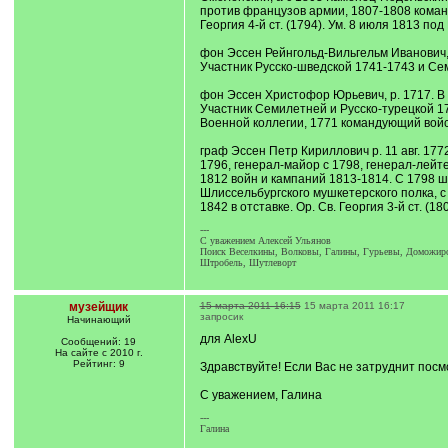
против французов армии, 1807-1808 команди
Георгия 4-й ст. (1794). Ум. 8 июля 1813 по
фон Эссен Рейнгольд-Вильгельм Иванович, р
Участник Русско-шведской 1741-1743 и Сем
фон Эссен Христофор Юрьевич, р. 1717. В с
Участник Семилетней и Русско-турецкой 17
Военной коллегии, 1771 командующий войск
граф Эссен Петр Кириллович р. 11 авг. 177
1796, генерал-майор с 1798, генерал-лейт
1812 войн и кампаний 1813-1814. С 1798 
Шлиссельбургского мушкетерского полка, с 1
1842 в отставке. Ор. Св. Георгия 3-й ст. (1
---
C уважением Алексей Ульянов
Поиск Веселкины, Волковы, Галины, Гурьевы, Доможиров
Штробель, Шутлеворт
музейщик
15 марта 2011 16:15
15 марта 2011 16:17
запросик
Начинающий
для AlexU
Сообщений: 19
На сайте с 2010 г.
Рейтинг: 9
Здравствуйте! Если Вас не затруднит посм
С уважением, Галина
---
Галина