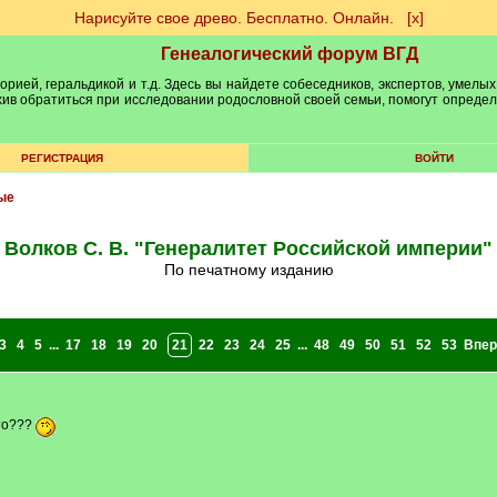
Нарисуйте свое древо. Бесплатно. Онлайн.
[х]
Генеалогический форум ВГД
рией, геральдикой и т.д. Здесь вы найдете собеседников, экспертов, умелых
рхив обратиться при исследовании родословной своей семьи, помогут опреде
РЕГИСТРАЦИЯ
ВОЙТИ
ые
Волков С. В. "Генералитет Российской империи"
По печатному изданию
3
4
5
...
17
18
19
20
21
22
23
24
25
...
48
49
50
51
52
53
Впер
то???