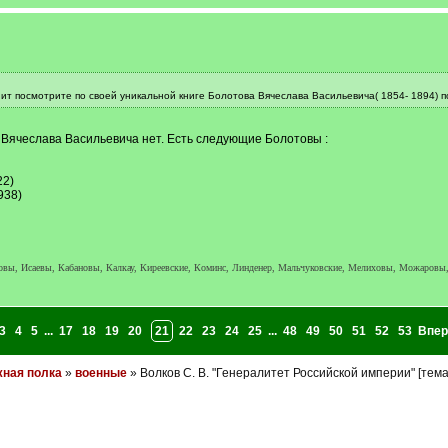
нит посмотрите по своей уникальной книге Болотова Вячеслава Васильевича( 1854- 1894) 
 Вячеслава Васильевича нет. Есть следующие Болотовы :
22)
938)
ы, Исаевы, Кабановы, Калкау, Киреевские, Коминс, Линденер, Мальчуковские, Мелиховы, Можаровы,
3
4
5
...
17
18
19
20
21
22
23
24
25
...
48
49
50
51
52
53
Впер
ная полка
»
военные
» Волков С. В. "Генералитет Российской империи" [тем