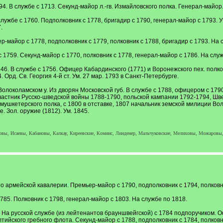
4. В службе с 1713. Секунд-майор л.-гв. Измайловского полка. Генерал-майор.
службе с 1760. Подполковник с 1778, бригадир с 1790, генерал-майор с 1793.
.
-майор с 1778, подполковник с 1779, полковник с 1788, бригадир с 1793. На 
1759. Секунд-майор с 1770, полковник с 1778, генерал-майор с 1786. На служ
46. В службе с 1756. Офицер Кабардинского (1771) и Воронежского пех. полков
Орд. Св. Георгия 4-й ст. Ум. 27 мар. 1793 в Санкт-Петербурге.
олоколамском у. Из дворян Московской губ. В службе с 1788, офицером с 1790
Участник Русско-шведской войны 1788-1790, польской кампании 1792-1794, Ш
мушкетерского полка, с 1800 в отставке, 1807 начальник земской милиции Во
е. Зол. оружие (1812). Ум. 1845.
ы, Исаевы, Кабановы, Калкау, Киреевские, Коминс, Линденер, Мальчуковские, Мелиховы, Можаровы,
о армейской кавалерии. Премьер-майор с 1790, подполковник с 1794, полковни
5. Полковник с 1798, генерал-майор с 1803. На службе по 1818.
 На русской службе (из лейтенантов брауншвейгской) с 1784 подпоручиком. Оф
лтийского гребного флота. Секунд-майор с 1788, подполковник с 1784, полковн