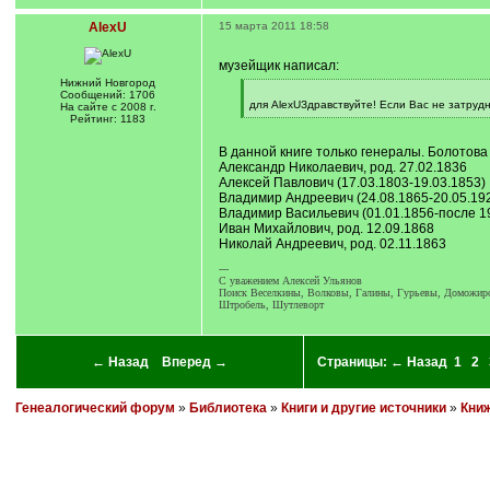
AlexU
15 марта 2011 18:58
музейщик написал:
Нижний Новгород
[
Сообщений: 1706
q
для AlexUЗдравствуйте! Если Вас не затруд
На сайте с 2008 г.
]
[
Рейтинг: 1183
/
q
В данной книге только генералы. Болотова
]
Александр Николаевич, род. 27.02.1836
Алексей Павлович (17.03.1803-19.03.1853)
Владимир Андреевич (24.08.1865-20.05.19
Владимир Васильевич (01.01.1856-после 1
Иван Михайлович, род. 12.09.1868
Николай Андреевич, род. 02.11.1863
---
C уважением Алексей Ульянов
Поиск Веселкины, Волковы, Галины, Гурьевы, Доможиров
Штробель, Шутлеворт
← Назад
Вперед →
Страницы:
← Назад
1
2
Генеалогический форум
»
Библиотека
»
Книги и другие источники
»
Книж