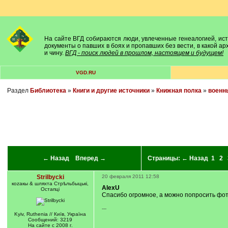
На сайте ВГД собираются люди, увлеченные генеалогией, исто
документы о павших в боях и пропавших без вести, в какой а
и чину.
ВГД - поиск людей в прошлом, настоящем и будущем!
VGD.RU
Раздел
Библиотека
»
Книги и другие источники
»
Книжная полка
»
военн
← Назад
Вперед →
Страницы:
← Назад
1
2
Strilbycki
20 февраля 2011 12:58
коzакы & шляхта Стрѣльбыцькі,
AlexU
Остапці
Спасибо огромное, а можно попросить фо
---
Kyiv, Ruthenia // Київ, Україна
Сообщений: 3219
На сайте с 2008 г.