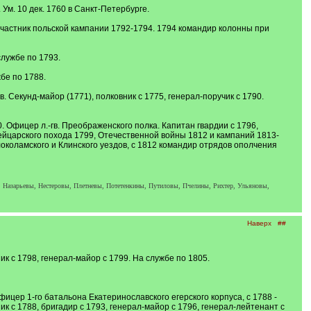
 Ум. 10 дек. 1760 в Санкт-Петербурге.
 Участник польской кампании 1792-1794. 1794 командир колонны при
службе по 1793.
бе по 1788.
. Секунд-майор (1771), полковник с 1775, генерал-поручик с 1790.
. Офицер л.-гв. Преображенского полка. Капитан гвардии с 1796,
вейцарского похода 1799, Отечественной войны 1812 и кампаний 1813-
локоламского и Клинского уездов, с 1812 командир отрядов ополчения
 Назарьевы, Нестеровы, Плетневы, Потетенкины, Путиловы, Пчелины, Рихтер, Ульяновы,
Наверх
##
к с 1798, генерал-майор с 1799. На службе по 1805.
ицер 1-го батальона Екатеринославского егерского корпуса, с 1788 -
ик с 1788, бригадир с 1793, генерал-майор с 1796, генерал-лейтенант с