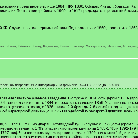
бразование : реальное училище 1884, НКУ 1886. Офицер 4-й арт. бригады. Капи
комиссии Полтавского района, с 1909 по 1917 председатель ремонтной комисс
й КК. Служил по инженерным войскам. Подполковник с 1860, полковник с 1868,
ы, Исаевы, Кабановы, Калкау, Киреевские, Коминс, Линденер, Мальчуковские, Мелиховы, Можаровы,
отелось бы попросить ещё информации на фамилию ЭССЕН (1700-е до 1830 гг)
ование : частное учебное заведение. В службе с 1814, офицером с 1816 (прои
834, генерал-лейтенант с 1844, генерал от кавалерии 1856. Участник польско
ского гусарского полка, с 1836 - также 2-й бригады 2-й легкой гвард. кав. дивизии
к 2-й кирасирской дивизии, с 1847 - Гвардейской кирасирской дивизии, член Ко
, р. 19 сен. 1758. Из дворян Эстляндской губ. В службе с 1772, офицером с 1
генерал-лейтенант с 1799. Участник польской кампании 1783-1785 и 1792-1794
 1797 шеф Черниговского мушкетерского полка, с 1799 начальник 1-й дивизи
губернатор, с 1805 командир корпуса в районе Гродно и Брест-Литовска, 180