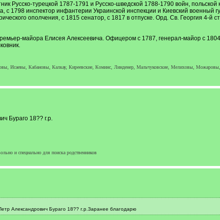
тник Русско-турецкой 1787-1791 и Русско-шведской 1788-1790 войн, польской
, с 1798 инспектор инфантерии Украинской инспекции и Киевский военный губ
еского ополчения, с 1815 сенатор, с 1817 в отпуске. Орд. Св. Георгия 4-й ст.
премьер-майора Елисея Алексеевича. Офицером с 1787, генерал-майор с 1804
ковник.
ы, Исаевы, Кабановы, Калкау, Киреевские, Коминс, Линденер, Мальчуковские, Мелиховы, Можаровы,
ч Бураго 18?? г.р.
ольно и специально для поиска родственников
етр Александрович Бураго 18?? г.р.Заранее благодарю