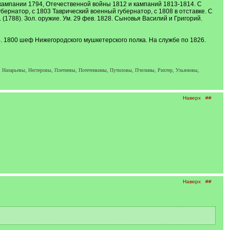
 кампании 1794, Отечественной войны 1812 и кампаний 1813-1814. С
ернатор, с 1803 Таврический военный губернатор, с 1808 в отставке. С
 (1788). Зол. оружие. Ум. 29 фев. 1828. Сыновья Василий и Григорий.
. 1800 шеф Нижегородского мушкетерского полка. На службе по 1826.
 Назарьевы, Нестеровы, Плетневы, Потетенкины, Путиловы, Пчелины, Рихтер, Ульяновы,
Наверх
##
Наверх
##