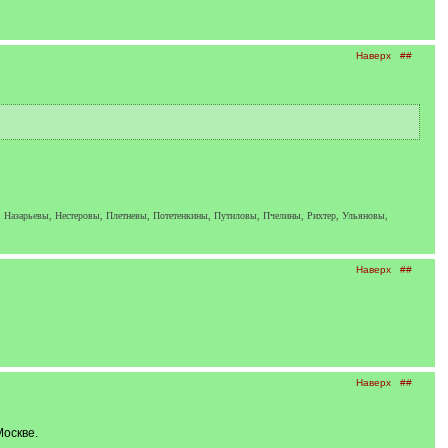
Наверх
##
 Назарьевы, Нестеровы, Плетневы, Потетенкины, Путиловы, Пчелины, Рихтер, Ульяновы,
Наверх
##
Наверх
##
Москве.