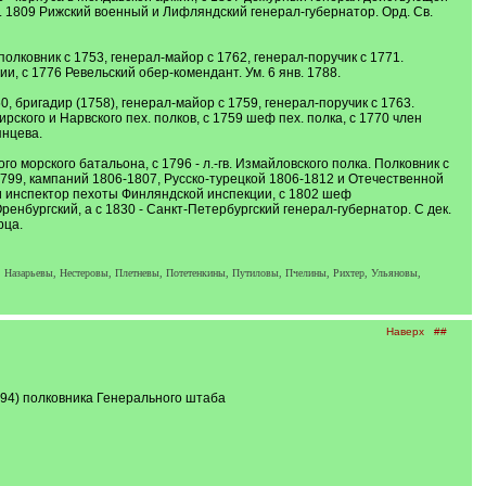
н. 1809 Рижский военный и Лифляндский генерал-губернатор. Орд. Св.
олковник с 1753, генерал-майор с 1762, генерал-поручик с 1771.
, с 1776 Ревельский обер-комендант. Ум. 6 янв. 1788.
 бригадир (1758), генерал-майор с 1759, генерал-поручик с 1763.
ского и Нарвского пех. полков, с 1759 шеф пех. полка, с 1770 член
янцева.
о морского батальона, с 1796 - л.-гв. Измайловского полка. Полковник с
1799, кампаний 1806-1807, Русско-турецкой 1806-1812 и Отечественной
и инспектор пехоты Финляндской инспекции, с 1802 шеф
 Оренбургский, а с 1830 - Санкт-Петербургский генерал-губернатор. С дек.
рца.
 Назарьевы, Нестеровы, Плетневы, Потетенкины, Путиловы, Пчелины, Рихтер, Ульяновы,
Наверх
##
894) полковника Генерального штаба