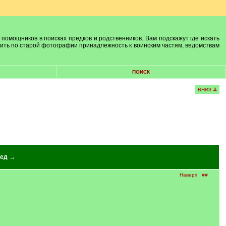
 помощников в поисках предков и родственников. Вам подскажут где искать
лить по старой фотографии принадлежность к воинским частям, ведомствам
ПОИСК
ВНИЗ ⇊
ед →
Наверх
##