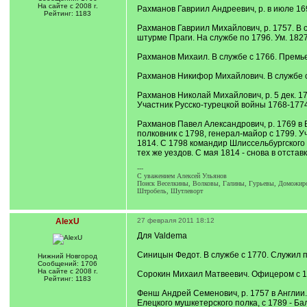
На сайте с 2008 г.
Рахманов Гавриил Андреевич, р. в июле 169
Рейтинг: 1183
Рахманов Гавриил Михайлович, р. 1757. В 
штурме Праги. На службе по 1796. Ум. 1827
Рахманов Михаил. В службе с 1766. Премьер
Рахманов Никифор Михайлович. В службе с 
Рахманов Николай Михайлович, р. 5 дек. 17
Участник Русско-турецкой войны 1768-1774. 
Рахманов Павел Александрович, р. 1769 в В
полковник с 1798, генерал-майор с 1799. 
1814. С 1798 командир Шлиссельбургского 
тех же уездов. С мая 1814 - снова в отставк
---
C уважением Алексей Ульянов
Поиск Веселкины, Волковы, Галины, Гурьевы, Доможиров
Штробель, Шутлеворт
AlexU
27 февраля 2011 18:12
Для Valdema
Синицын Федот. В службе с 1770. Служил п
Нижний Новгород
Сообщений: 1706
На сайте с 2008 г.
Сорокин Михаил Матвеевич. Офицером с 178
Рейтинг: 1183
Фенш Андрей Семенович, р. 1757 в Англии.
Елецкого мушкетерского полка, с 1789 - Ба