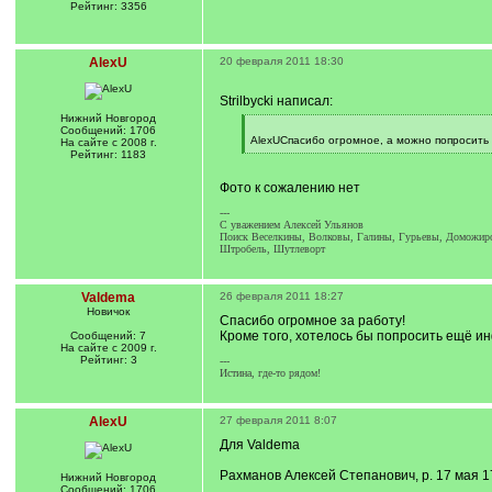
Рейтинг: 3356
AlexU
20 февраля 2011 18:30
Strilbycki написал:
Нижний Новгород
[
Сообщений: 1706
q
AlexUСпасибо огромное, а можно попросить
На сайте с 2008 г.
]
[
Рейтинг: 1183
/
q
Фото к сожалению нет
]
---
C уважением Алексей Ульянов
Поиск Веселкины, Волковы, Галины, Гурьевы, Доможиров
Штробель, Шутлеворт
Valdema
26 февраля 2011 18:27
Новичок
Спасибо огромное за работу!
Кроме того, хотелось бы попросить ещё и
Сообщений: 7
На сайте с 2009 г.
Рейтинг: 3
---
Истина, где-то рядом!
AlexU
27 февраля 2011 8:07
Для Valdema
Рахманов Алексей Степанович, р. 17 мая 17
Нижний Новгород
Сообщений: 1706