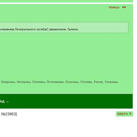
Наверх
##
полковника Генерального штабаС уважением, Галина
 Назарьевы, Нестеровы, Плетневы, Потетенкины, Путиловы, Пчелины, Рихтер, Ульяновы,
ед →
а №23863]
ВВЕРХ ⇈