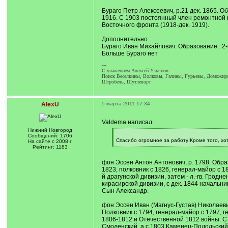
q
Бураго Петр Алексеевич, р.21 дек. 1865. О
]
1916. С 1903 постоянный член ремонтной 
Восточного фронта (1918-дек. 1919).
Дополнительно :
Бураго Иван Михайлович. Образование : 2-
Больше Бураго нет
---
C уважением Алексей Ульянов
Поиск Веселкины, Волковы, Галины, Гурьевы, Доможиров
Штробель, Шутлеворт
AlexU
5 марта 2011 17:34
Valdema написал:
Нижний Новгород
[
Сообщений: 1706
q
Спасибо огромное за работу!Кроме того, х
На сайте с 2008 г.
]
[
Рейтинг: 1183
/
q
фон Эссен Антон Антонович, р. 1798. Образ
]
1823, полковник с 1826, генерал-майор с 1
й драгунской дивизии, затем - л.-гв. Гроднен
кирасирской дивизии, с дек. 1844 начальни
Сын Александр.
фон Эссен Иван (Магнус-Густав) Николаевич
Полковник с 1794, генерал-майор с 1797, 
1806-1812 и Отечественной 1812 войны. С
Смоленский, а с 1803 Каменец-Подольский 