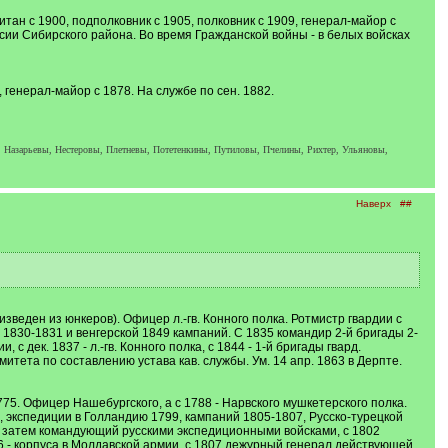
тан с 1900, подполковник с 1905, полковник с 1909, генерал-майор с
ии Сибирского района. Во время Гражданской войны - в белых войсках
 генерал-майор с 1878. На службе по сен. 1882.
 Назарьевы, Нестеровы, Плетневы, Потетенкины, Путиловы, Пчелины, Рихтер, Ульяновы,
Наверх
##
зведен из юнкеров). Офицер л.-гв. Конного полка. Ротмистр гвардии с
й 1830-1831 и венгерской 1849 кампаний. С 1835 командир 2-й бригады 2-
, с дек. 1837 - л.-гв. Конного полка, с 1844 - 1-й бригады гвард.
митета по составлению устава кав. службы. Ум. 14 апр. 1863 в Дерпте.
775. Офицер Нашебургского, а с 1788 - Нарвского мушкетерского полка.
, экспедиции в Голландию 1799, кампаний 1805-1807, Русско-турецкой
и, затем командующий русскими экспедиционными войсками, с 1802
6 - корпуса в Молдавской армии, с 1807 дежурный генерал действующей