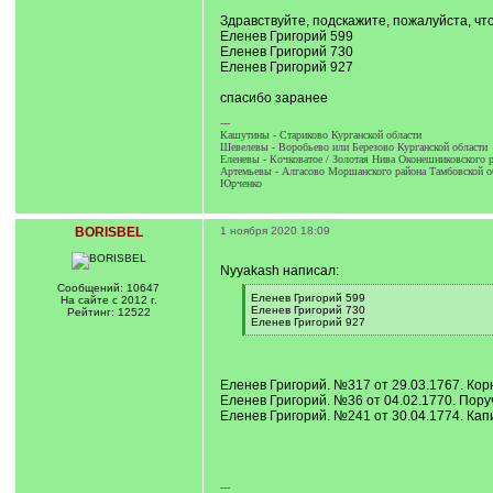
]
Здравствуйте, подскажите, пожалуйста, чт
Еленев Григорий 599
Еленев Григорий 730
Еленев Григорий 927
спасибо заранее
---
Кашутины - Стариково Курганской области
Шевелевы - Воробьево или Березово Курганской области
Еленевы - Кочковатое / Золотая Нива Оконешниковского р
Артемьевы - Алгасово Моршанского района Тамбовской о
Юрченко
BORISBEL
1 ноября 2020 18:09
Nyyakash написал:
Сообщений: 10647
[
Еленев Григорий 599
На сайте с 2012 г.
q
Еленев Григорий 730
Рейтинг: 12522
]
Еленев Григорий 927
[
/
q
]
Еленев Григорий. №317 от 29.03.1767. Кор
Еленев Григорий. №36 от 04.02.1770. Поруч
Еленев Григорий. №241 от 30.04.1774. Капи
---