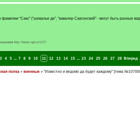
 фамилии "Сакс" ("шевалье де", "кавалер Саксонский" - могут быть разные ва
едования http://forum.vgd.ru/1127/
3
4
5
...
7
8
9
10
11
12
13
14
15
...
23
24
25
26
27
28
Вперед 
ная полка
»
военные
» "Известно и ведомо да будет каждому" [тема №10700