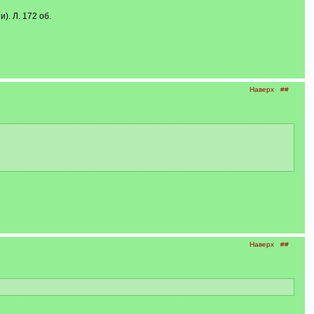
). Л. 172 об.
Наверх
##
Наверх
##