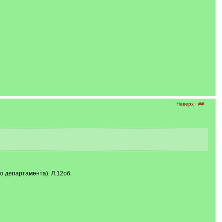
Наверх
##
о департамента). Л.12об.