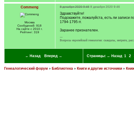
Commeng
8 декабря 2020 9:46
8 декабря 2020 9:46
Здравствуйте!
Подскажите, пожалуйста, есть ли записи по
1794-1795 гг.
Москва
Сообщений: 918
На сайте с 2010 г.
Заранее признателен.
Рейтинг: 319
---
Вопросы европейской генеалогии: скандалы, интриги, рассл
← Назад
Вперед →
Страницы:
← Назад
1
2
Генеалогический форум
»
Библиотека
»
Книги и другие источники
»
Книж