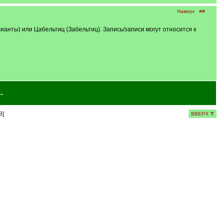
Наверх
##
рианты) или Цабельтиц (Забельтиц). Запись/записи могут относится к
→
8]
ВВЕРХ ⇈