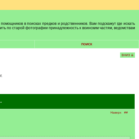
 помощников в поисках предков и родственников. Вам подскажут где искать
лить по старой фотографии принадлежность к воинским частям, ведомствам
ПОИСК
ВНИЗ ⇊
г.
→
Наверх
##