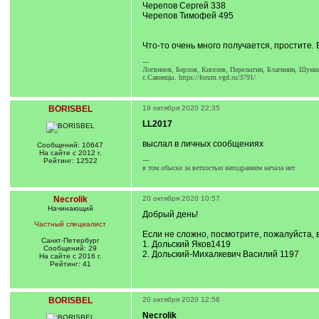
Черепов Сергей 338
Черепов Тимофей 495
Что-то очень много получается, простите
---
Логвинов, Берлов, Киселев, Перелыгин, Благинин, Шумил
с.Савинцы. https://forum.vgd.ru/3791/
BORISBEL
19 октября 2020 22:35
LL2017
выслал в личных сообщениях
Сообщений: 10647
На сайте с 2012 г.
---
Рейтинг: 12522
в том обыске за ветхостью иатодранием начала нет
Necrolik
20 октября 2020 10:57
Начинающий
Добрый день!
Частный специалист
Если не сложно, посмотрите, пожалуйста, 
Санкт-Петербург
1. Дольский Яков1419
Сообщений: 29
2. Дольский-Михалкевич Василий 1197
На сайте с 2016 г.
Рейтинг: 41
BORISBEL
20 октября 2020 12:56
Necrolik