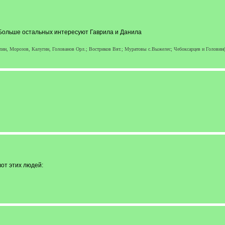
. Больше остальных интересуют Гаврила и Данила
ин, Морозов, Калугин, Голованов Орл.; Востриков Вят.; Муратовы с.Выжелес; Чебоксарцев и Головин(о
вот этих людей: