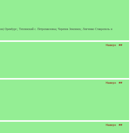
в) Оренбург.; Теплянский с. Петропавловка; Черепов Землянск; Левченко Ставрополь и
Наверх
##
Наверх
##
Наверх
##