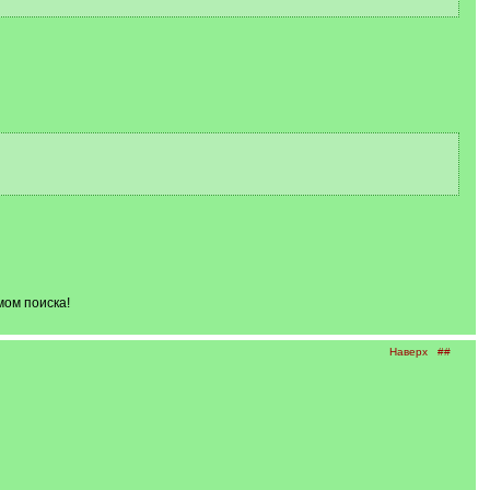
мом поиска!
Наверх
##