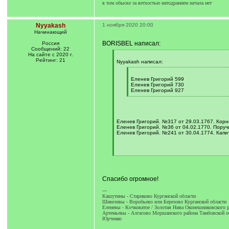
в том обыске за ветхостью иатодранием начала нет
Nyyakash
1 ноября 2020 20:00
Начинающий
BORISBEL написал:
Россия
Сообщений: 22
На сайте с 2020 г.
[
Рейтинг: 21
q
Nyyakash написал:
]
[
q
Еленев Григорий 599
]
Еленев Григорий 730
Еленев Григорий 927
[
/
q
]
Еленев Григорий. №317 от 29.03.1767. Корн
Еленев Григорий. №36 от 04.02.1770. Поручи
Еленев Григорий. №241 от 30.04.1774. Капит
[
/
q
]
Спасибо огромное!
---
Кашутины - Стариково Курганской области
Шевелевы - Воробьево или Березово Курганской области
Еленевы - Кочковатое / Золотая Нива Оконешниковского р
Артемьевы - Алгасово Моршанского района Тамбовской о
Юрченко