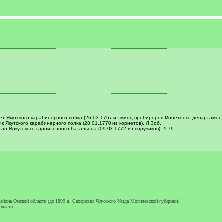
ет Якутского карабинерного полка (26.03.1767 из минц-пробиреров Монетного департамент
к Якутского карабинерного полка (28.01.1770 из корнетов). Л.3об.
ан Иркутского гарнизонного батальона (09.03.1772 из поручиков). Л.79.
айона Омской области (до 1899 д. Сахаровка Чаусского Уезда Могилевской губернии)
бласти