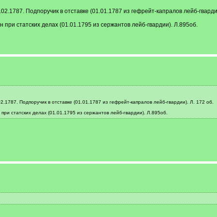
02.1787. Подпоручик в отставке (01.01.1787 из гефрейт-капралов лейб-гвардии
н при статских делах (01.01.1795 из сержантов лейб-гвардии). Л.895об.
.1787. Подпоручик в отставке (01.01.1787 из гефрейт-капралов лейб-гвардии). Л. 172 об.
 при статских делах (01.01.1795 из сержантов лейб-гвардии). Л.895об.