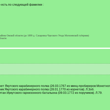
о есть по следующей фамилии :
айона Омской области (до 1899 д. Сахаровка Чаусского Уезда Могилевской губернии)
бласти
нет Якутского карабинерного полка (26.03.1767 из минц-пробиреров Монетног
ик Якутского карабинерного полка (28.01.1770 из корнетов). Л.3об.
тан Иркутского гарнизонного батальона (09.03.1772 из поручиков). Л.79.