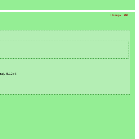
Наверх
##
а). Л.12об.