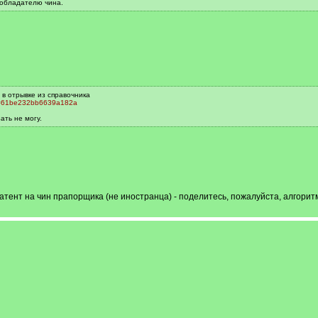
 обладателю чина.
 в отрывке из справочника
h=61be232bb6639a182a
ать не могу.
атент на чин прапорщика (не иностранца) - поделитесь, пожалуйста, алгорит