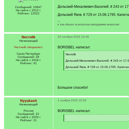
Дольский-Михалкевич Василий. # 243 от 17.
Сообщений: 10647
На сайте с 2012 г.
Рейтинг: 12522
Дольский Яков. # 729 от 15.06.1795. Капита
---
в том обыске за ветхостью иатодранием начала нет
Necrolik
20 октября 2020 14:36
Начинающий
BORISBEL написал:
Частный специалист
Санкт-Петербург
[
Necrolik
Сообщений: 29
q
На сайте с 2016 г.
]
Дольский-Михалкевич Василий. # 243 от 17.02
Рейтинг: 41
Дольский Яков. # 729 от 15.06.1795. Капитан
[
/
q
]
Большое спасибо!
Nyyakash
1 ноября 2020 16:56
Начинающий
BORISBEL написал:
Россия
Сообщений: 22
На сайте с 2020 г.
[
.
Рейтинг: 21
q
[
]
/
q