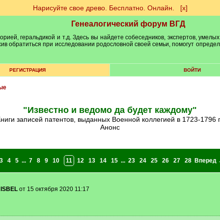
Нарисуйте свое древо. Бесплатно. Онлайн.
[х]
Генеалогический форум ВГД
рией, геральдикой и т.д. Здесь вы найдете собеседников, экспертов, умелых
рхив обратиться при исследовании родословной своей семьи, помогут опреде
РЕГИСТРАЦИЯ
ВОЙТИ
ые
"Известно и ведомо да будет каждому"
Книги записей патентов, выданных Военной коллегией в 1723-1796 г
Анонс
3
4
5
...
7
8
9
10
11
12
13
14
15
...
23
24
25
26
27
28
Вперед 
ISBEL
от 15 октября 2020 11:17