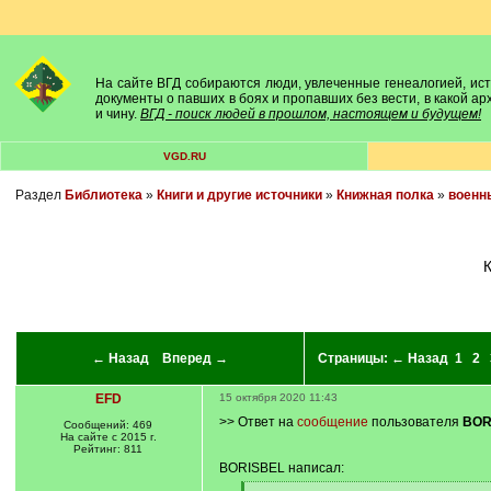
На сайте ВГД собираются люди, увлеченные генеалогией, исто
документы о павших в боях и пропавших без вести, в какой а
и чину.
ВГД - поиск людей в прошлом, настоящем и будущем!
VGD.RU
Раздел
Библиотека
»
Книги и другие источники
»
Книжная полка
»
военн
← Назад
Вперед →
Страницы:
← Назад
1
2
EFD
15 октября 2020 11:43
>> Ответ на
сообщение
пользователя
BOR
Сообщений: 469
На сайте с 2015 г.
Рейтинг: 811
BORISBEL написал: