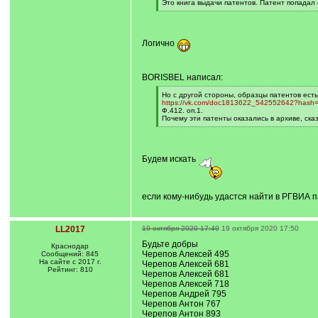
[
Это книга выдачи патентов. Патент попадал
q
[
]
/
q
]
Логично
BORISBEL написал:
[
Но с другой стороны, образцы патентов есть
q
https://vk.com/doc1813622_542552642?has
]
Ф.412. оп.1.
Почему эти патенты оказались в архиве, сказ
[
/
q
]
Будем искать
если кому-нибудь удастся найти в РГВИА п
LL2017
19 октября 2020 17:49
19 октября 2020 17:50
Будьте добры
Краснодар
Черепов Алексей 495
Сообщений: 845
На сайте с 2017 г.
Черепов Алексей 681
Рейтинг: 810
Черепов Алексей 681
Черепов Алексей 718
Черепов Андрей 795
Черепов Антон 767
Черепов Антон 893