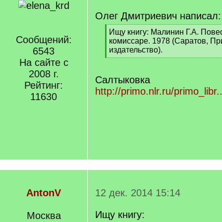
Олег Дмитриевич написал:
[
Ищу книгу: Малинин Г.А. Пове
Сообщений:
q
комиссаре. 1978 (Саратов, П
]
6543
издательство).
[
На сайте с
/
2008 г.
q
Салтыковка
Рейтинг:
]
http://primo.nlr.ru/primo_l
11630
AntonV
12 дек. 2014 15:14
Ищу книгу:
Москва