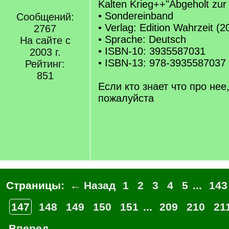
Kalten Krieg++"Abgeholt zur
• Sondereinband
Сообщений:
• Verlag: Edition Wahrzeit (2
2767
• Sprache: Deutsch
На сайте с
• ISBN-10: 3935587031
2003 г.
• ISBN-13: 978-3935587037
Рейтинг:
851
Если кто знает что про нее,
пожалуйста
Страницы:
← Назад
1
2
3
4
5
...
143
147
148
149
150
151
...
209
210
21
Вперед →