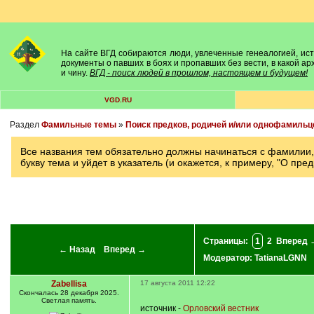
На сайте ВГД собираются люди, увлеченные генеалогией, исто
документы о павших в боях и пропавших без вести, в какой а
и чину.
ВГД - поиск людей в прошлом, настоящем и будущем!
VGD.RU
Раздел
Фамильные темы
»
Поиск предков, родичей и/или однофамильц
Все названия тем обязательно должны начинаться с фамилии, т
букву тема и уйдет в указатель (и окажется, к примеру, "О пред
Страницы:
1
2
Вперед 
← Назад
Вперед →
Модератор:
TatianaLGNN
Zabellisa
17 августа 2011 12:22
Cкончалась 28 декабря 2025.
Светлая память.
источник -
Орловский вестник