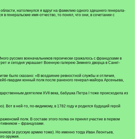
 области, натолкнулся я вдруг на фамилию одного здешнего генерала-
 в генеральские имя-отчество, то понял, что они, в сочетании с
ного русских военачальников героически сражалось с французами в
трет и сегодня украшает Военную галерею Зимнего дворца в Санкт-
битве было сказано: «В воздаяние ревностной службы и отличия,
 лейб-гвардии конный полк после раненого генерал-майора Арсеньева,
дарственным деятелем XVII века, бабушка Петра I тоже происходила из
. Вот в ней-то, по-видимому, в 1782 году и родился будущий герой
раженский полк. В составе этого полка он принял участие в первом
ротивником – французами.
ников (и русскую армию тоже). Но именно тогда Иван Леонтьев,
ого оружия.