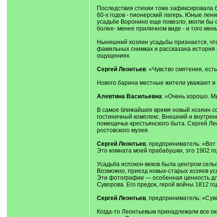
Последствия стихии тоже зафиксировала б
60-х годов - пионерский лагерь. Юные лен
усадьбе Воронино еще повезло, могли бы о
более- менее приличном виде - и того мен
Нынешний хозяин усадьбы признается, что 
фамильных снимках и рассказана история п
ощущениях.
Сергей Леонтьев
: «Чувство смятения, ест
Нового барина местные жители уважают и 
Алевтина Васильевна
: «Очень хорошо. Мы
В самое ближайшее время новый хозяин со
гостиничный комплекс. Внешний и внутрен
помещичье-крестьянского быта. Сергей Л
ростовского музея.
Сергей Леонтьев
, предприниматель: «Вот 
Это комната моей прабабушки, это 1902 го
Усадьба испокон веков была центром сельс
Возможно, приезд новых-старых хозяев уса
Эти фотографии — особенная ценность для
Суворова. Его предок, герой войны 1812 го
Сергей Леонтьев
, предприниматель: «Суво
Когда-то Леонтьевым принадлежали все ок