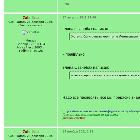
---
Лена
Zabellisa
17 августа 2011 14:46
Cкончалась 28 декабря 2025.
Светлая память.
елена шванебах написал:
[
Хотела бы уточнить кое-что по Леонтьевым
q
[
Москва
]
/
Сообщений: 11484
q
На сайте с 2003 г.
]
Рейтинг: 10126
и правильно
елена шванебах написал:
[
пока не удалось найти никаких доказательст
q
[
]
/
q
]
Надо все проверять, все мы прерасно зна
---
С просьбами о поиске и по темам форума в личку обращ
Платным архивным поиском не занимаюсь
дневник Zabellisa
Zabellisa
14 ноября 2011 1:38
Cкончалась 28 декабря 2025.
Светлая память.