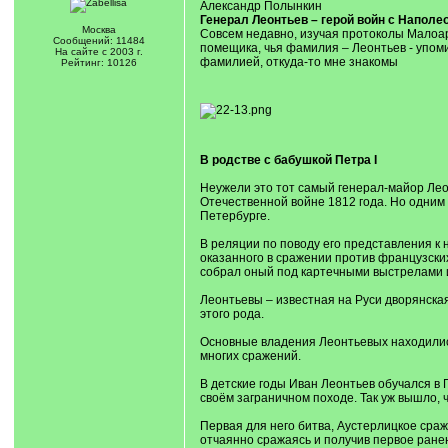
Александр Полынкин
Генерал Леонтьев – герой войн с Наполе
Москва
Совсем недавно, изучая протоколы Малоарх
Сообщений: 11484
помещика, чья фамилия – Леонтьев - упомин
На сайте с 2003 г.
фамилией, откуда-то мне знакомы
Рейтинг: 10126
В родстве с бабушкой Петра I
Неужели это тот самый генерал-майор Лео
Отечественной войне 1812 года. Но одним 
Петербурге.
В реляции по поводу его представления к 
оказанного в сражении против французских
собрал оный под картечными выстрелами и
Леонтьевы – известная на Руси дворянская
этого рода.
Основные владения Леонтьевых находились 
многих сражений.
В детские годы Иван Леонтьев обучался в 
своём заграничном походе. Так уж вышло, 
Первая для него битва, Аустерлицкое сраж
отчаянно сражаясь и получив первое ранен