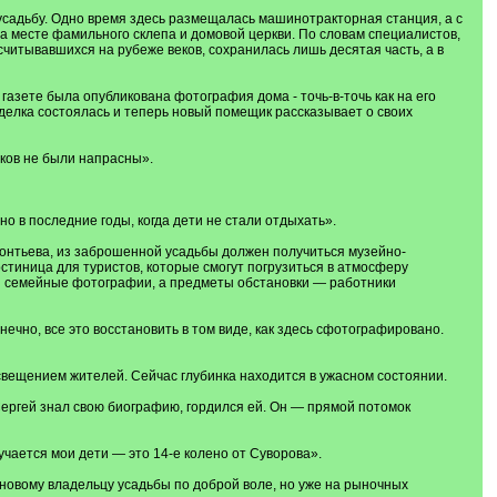
садьбу. Одно время здесь размещалась машинотракторная станция, а с
на месте фамильного склепа и домовой церкви. По словам специалистов,
считывавшихся на рубеже веков, сохранилась лишь десятая часть, а в
газете была опубликована фотография дома - точь-в-точь как на его
Сделка состоялась и теперь новый помещик рассказывает о своих
дков не были напрасны».
нно в последние годы, когда дети не стали отдыхать».
онтьева, из заброшенной усадьбы должен получиться музейно-
стиница для туристов, которые смогут погрузиться в атмосферу
и семейные фотографии, а предметы обстановки — работники
ечно, все это восстановить в том виде, как здесь сфотографировано.
освещением жителей. Сейчас глубинка находится в ужасном состоянии.
ергей знал свою биографию, гордился ей. Он — прямой потомок
учается мои дети — это 14-е колено от Суворова».
новому владельцу усадьбы по доброй воле, но уже на рыночных