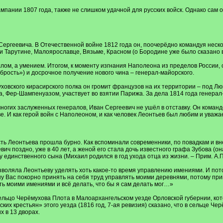
мпании 1807 года, также не слишком удачной для русских войск. Однако сам 
ергеевича. В Отечественной войне 1812 года он, поочерёдно командуя неско
и Тарутине, Малоярославце, Вязьме, Красном (о Бородине уже было сказано 
числом, а умением. Итогом, к моменту изгнания Наполеона из пределов Росси
рость») и досрочное получение нового чина – генерал-майорского.
уховского кирасирского полка он громит французов на их территории – под Л
уа, Фер-Шампенуазом, участвует во взятии Парижа. За дела 1814 года генера
ногих заслуженных генералов, Иван Сергеевич не ушёл в отставку. Он командо
е. И как герой войн с Наполеоном, и как человек Леонтьев был любим и уваж
сть Леонтьева прошла бурно. Как вспоминали современники, по повадкам и вн
ич поздно, уже в 40 лет, а женой его стала дочь известного графа Зубова (о
единственного сына (Михаил родился в год ухода отца из жизни. – Прим. А.П.
воляла Леонтьеву уделять хоть какое-то время управлению имениями. И пото
у Вас покорно принять на себя труд управлять моими деревнями, потому при
ь моими имениями и всё делать, что бы я сам делать мог…»
ельцо Черёмухова Плота в Малоархангельском уезде Орловской губернии, ко
ских крестьян» этого уезда (1816 год, 7-ая ревизия) сказано, что в сельце 
х в 13 дворах.