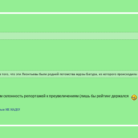
в того, что эти Леонтьевы были родней потомства мурзы Батура, из которого происходила
ем склонность репортажей к преувеличениям (лишь бы рейтинг держался
аться НЕ НАДО!