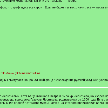
тсутствие хозяина, или как они его называют — графа.
ом, что граф здесь все строит. Если не будет тут вас, значит, всё — места эт
и
http://www.gtk.tv/news/1141.ns
садьбы выступает Национальный фонд "Возрождения русской усадьбы" (корп
по Леонтьевым. Хотя бабушкой царя Петра и была ур. Леонтьева, но, скорее в
овную дальше дъяка Гаврилы Леонтьева, родившегося ок. 1600 года. Есть заце
тьевы были родней потомства мурзы Батура, из которого происходила бабка П