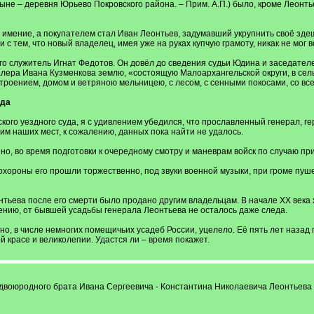
ыне – деревня Юрьево Покровского района. – Прим. А.П.) было, кроме Леонть
ё имение, а покупателем стал Иван Леонтьев, задумавший укрупнить своё зде
 с тем, что новый владелец, имея уже на руках купчую грамоту, никак не мог 
о служитель Игнат Федотов. Он довёл до сведения судьи Юдина и заседателе
алера Ивана Кузменкова землю, «состоящую Малоархангельской округи, в сел
строением, домом и ветряною мельницею, с лесом, с сенными покосами, со вс
еда
кого уездного суда, я с удивлением убедился, что прославленный генерал, г
м наших мест, к сожалению, данных пока найти не удалось.
о, во время подготовки к очередному смотру и маневрам войск по случаю пр
Похороны его прошли торжественно, под звуки военной музыки, при громе пуш
тьева после его смерти было продано другим владельцам. В начале XX век
ению, от бывшей усадьбы генерала Леонтьева не осталось даже следа.
о, в числе немногих помещичьих усадеб России, уцелело. Её пять лет назад
й красе и великолепии. Удастся ли – время покажет.
 двоюродного брата Ивана Сергеевича - Константина Николаевича Леонтьева