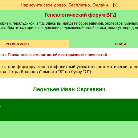
Нарисуйте свое древо. Бесплатно. Онлайн.
[х]
Генеалогический форум ВГД
рией, геральдикой и т.д. Здесь вы найдете собеседников, экспертов, умелых
рхив обратиться при исследовании родословной своей семьи, помогут опреде
РЕГИСТРАЦИЯ
ВОЙТИ
ев
»
Генеалогия знаменитостей и исторических личностей
.к. они формируются в алфавитный указатель автоматически, а есл
ках Петра Краснова" вместо "К" на букву "О")
Леонтьев Иван Сергеевич
→