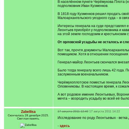
В населённом пункте Черёмухова Плота (н
подполковник Иван Кузменков.
В 1818 году Кузменков решил продать сво
Малоархангельского уездного суда – в связи
Интересы генерала на суде представлял ег
Леонтьев приобрёл у подполковника и кав
на этой земле господским и крестьянским 
От орловской усадьбы не осталось и сл
Вот так, прочтя документы Малоархангельс
помещиком. Хотя в отношении посещения и
Генерал-майор Леонтьев скончался внезапн
Было тогда генералу всего лишь 42 года. 
заслуженным военачальником.
Черёмухоплотское поместье генерала Леон
Оловениковы. В настоящее время, к сожал
А вот родовое имение Леонтьевых, Воронин
мечта – возродить усадьбу во всей её было
Zabellisa
17 августа 2011 12:40
17 августа 2011 14:22
Cкончалась 28 декабря 2025.
Исследование по роду Леонтьевых - ветка
Светлая память.
-
здесь