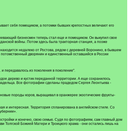
зывает себя помещиком, а потомки бывших крепостных величают его
спевающий бизнесмен теперь стал еще и помещиком. Он выкупил свое
жданской войны. Потом здесь была тракторная станция, а позже
находится недалеко от Ростова, рядом с деревней Воронино, в бывшем
, потомственный дворянин и единственный оставшийся в России
 и передавалось из поколения в поколение".
ждое дерево и кустик переданной территории. А еще сохранилось
владельца. Все фотографии сделаны прадедом Сергея Леонтьева -
новые породы коров, выращивал в оранжерее экзотические фрукты-
ая и интересная. Территория спланирована в английском стиле. Со
губернии».
постройки и конечно, свою семью. Судя по фотографиям, сам главный дом
ви Толгской Божией Матери и Троицкого храма - они остались лишь на