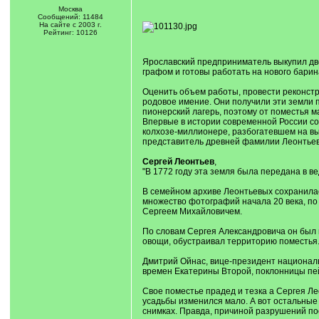
Москва
Сообщений: 11484
На сайте с 2003 г.
Рейтинг: 10126
Ярославский предприниматель выкупил дво
графом и готовы работать на нового барин
Оценить объем работы, провести реконстр
родовое имение. Они получили эти земли п
пионерский лагерь, поэтому от поместья м
Впервые в истории современной России со
колхозе-миллионере, разбогатевшем на вы
представитель древней фамилии Леонтьевы
Сергей Леонтьев
,
"В 1772 году эта земля была передана в в
В семейном архиве Леонтьевых сохранилас
множество фотографий начала 20 века, по
Сергеем Михайловичем.
По словам Сергея Александровича он был
овощи, обустраивал территорию поместья.
Дмитрий Ойнас, вице-президент националь
времен Екатерины Второй, поклонницы пей
Свое поместье прадед и тезка а Сергея Ле
усадьбы изменился мало. А вот остальные 
снимках. Правда, причиной разрушений пос