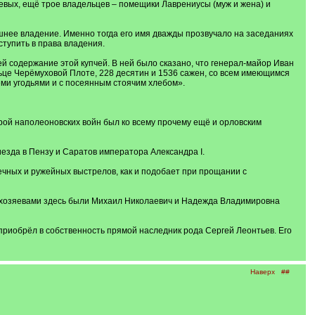
евых, ещё трое владельцев – помещики Лаврениусы (муж и жена) и
шнее владение. Именно тогда его имя дважды прозвучало на заседаниях
вступить в права владения.
й содержание этой купчей. В ней было сказано, что генерал-майор Иван
ьце Черёмуховой Плоте, 228 десятин и 1536 сажен, со всем имеющимся
еми угодьями и с посеянным стоячим хлебом».
ерой наполеоновских войн был ко всему прочему ещё и орловским
иезда в Пензу и Саратов императора Александра I.
ечных и ружейных выстрелов, как и подобает при прощании с
а хозяевами здесь были Михаил Николаевич и Надежда Владимировна
 приобрёл в собственность прямой наследник рода Сергей Леонтьев. Его
Наверх
##