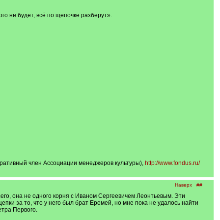
ого не будет, всё по щепочке разберут».
оративный член Ассоциации менеджеров культуры),
http://www.fondus.ru/
Наверх
##
сего, она не одного корня с Иваном Сергеевичем Леонтьевым. Эти
пки за то, что у него был брат Еремей, но мне пока не удалось найти
етра Первого.