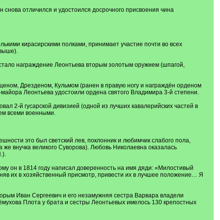
он снова отличился и удостоился досрочного присвоения чина
лькими кирасирскими полками, принимает участие почти во всех
выше).
и, стало награждение Леонтьева вторым золотым оружием (шпагой,
юценом, Дрезденом, Кульмом (ранен в правую ногу и награждён орденом
л-майора Леонтьева удостоили ордена святого Владимира 3-й степени.
вал 2-й гусарской дивизией (одной из лучших кавалерийских частей в
аем всеми военными.
ешности это был светский лев, поклонник и любимчик слабого пола,
на же внучка великого Суворова). Любовь Николаевна оказалась
).
му он в 1814 году написал доверенность на имя дяди: «Милостивый
няв их в хозяйственный присмотр, привести их в лучшее положение… Я
торым Иван Сергеевич и его незамужняя сестра Варвара владели
Черёмухова Плота у брата и сестры Леонтьевых имелось 130 крепостных