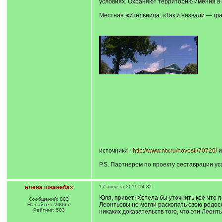
условиях. Охраняют территорию имения в о
Местная жительница: «Так и назвали — граф
источники -
http://www.ntv.ru/novosti/70720/
P.S. Партнером по проекту реставрации у
елена шванебах
17 августа 2011 14:31
Юля, привет! Хотела бы уточнить кое-что 
Сообщений: 803
Леонтьевы не могли раскопать свою родосл
На сайте с 2006 г.
Рейтинг: 503
никаких доказательств того, что эти Леон