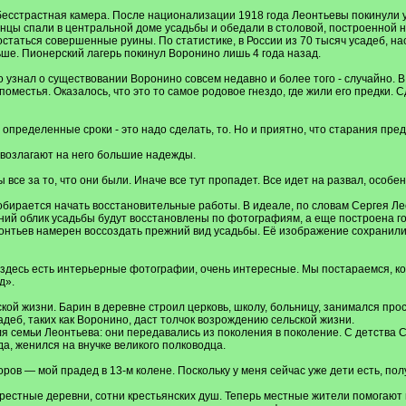
есстрастная камера. После национализации 1918 года Леонтьевы покинули у
инцы спали в центральной доме усадьбы и обедали в столовой, построенной 
статься совершенные руины. По статистике, в России из 70 тысяч усадеб, на
ьше. Пионерский лагерь покинул Воронино лишь 4 года назад.
узнал о существовании Воронино совсем недавно и более того - случайно. В 
оместья. Оказалось, что это то самое родовое гнездо, где жили его предки. 
ь определенные сроки - это надо сделать, то. Но и приятно, что старания пре
возлагают на него большие надежды.
 все за то, что они были. Иначе все тут пропадет. Все идет на развал, особе
бирается начать восстановительные работы. В идеале, по словам Сергея Ле
ний облик усадьбы будут восстановлены по фотографиям, а еще построена го
еонтьев намерен воссоздать прежний вид усадьбы. Её изображение сохранил
здесь есть интерьерные фотографии, очень интересные. Мы постараемся, кон
д».
кой жизни. Барин в деревне строил церковь, школу, больницу, занимался пр
деб, таких как Воронино, даст толчок возрождению сельской жизни.
 семьи Леонтьева: они передавались из поколения в поколение. С детства С
да, женился на внучке великого полководца.
ров — мой прадед в 13-м колене. Поскольку у меня сейчас уже дети есть, пол
рестные деревни, сотни крестьянских душ. Теперь местные жители помогают 