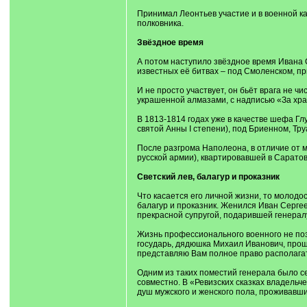
Принимал Леонтьев участие и в военной ка
полковника.
Звёздное время
А потом наступило звёздное время Ивана С
известных её битвах – под Смоленском, пр
И не просто участвует, он бьёт врага не 
украшенной алмазами, с надписью «За храб
В 1813-1814 годах уже в качестве шефа Гл
святой Анны I степени), под Бриенном, Тр
После разгрома Наполеона, в отличие от м
русской армии), квартировавшей в Саратов
Светский лев, балагур и проказник
Что касается его личной жизни, то молодо
балагур и проказник. Женился Иван Сергеев
прекрасной супругой, подарившей генералу 
Жизнь профессионального военного не поз
государь, дядюшка Михаил Иванович, прош
представляю Вам полное право располагат
Одним из таких поместий генерала было с
совместно. В «Ревизских сказках владельче
душ мужского и женского пола, проживавши