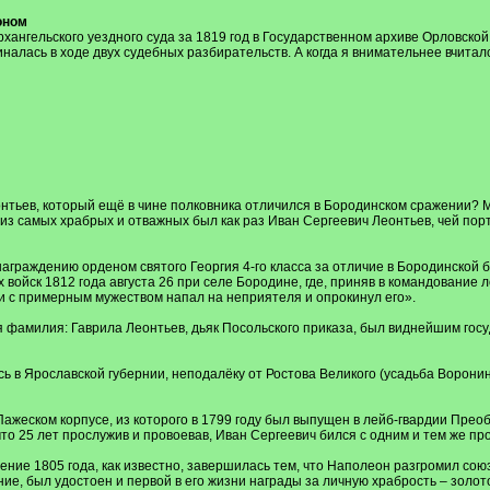
оном
ангельского уездного суда за 1819 год в Государственном архиве Орловской
алась в ходе двух судебных разбирательств. А когда я внимательнее вчитался
нтьев, который ещё в чине полковника отличился в Бородинском сражении? М
из самых храбрых и отважных был как раз Иван Сергеевич Леонтьев, чей пор
награждению орденом святого Георгия 4-го класса за отличие в Бородинской 
 войск 1812 года августа 26 при селе Бородине, где, приняв в командование
 с примерным мужеством напал на неприятеля и опрокинул его».
 фамилия: Гаврила Леонтьев, дьяк Посольского приказа, был виднейшим госу
в Ярославской губернии, неподалёку от Ростова Великого (усадьба Воронино)
Пажеском корпусе, из которого в 1799 году был выпущен в лейб-гвардии Преоб
что 25 лет прослужив и провоевав, Иван Сергеевич бился с одним и тем же п
ение 1805 года, как известно, завершилась тем, что Наполеон разгромил союз
ие, был удостоен и первой в его жизни награды за личную храбрость – золот