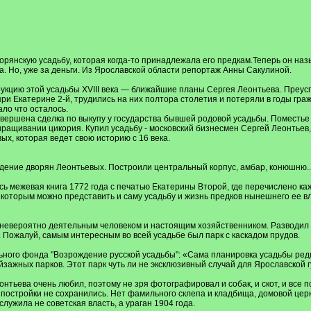
рянскую усадьбу, которая когда-то принадлежала его предкам.Теперь он на
а. Но, уже за деньги. Из Ярославской области репортаж Анны Сакулиной.
укцию этой усадьбы XVIII века — ближайшие планы Сергея Леонтьева. Преу
ри Екатерине 2-й, трудились на них полтора столетия и потеряли в годы гра
ало что осталось.
вершена сделка по выкупу у государства бывшей родовой усадьбы. Поместье 
ращивании цикория. Купил усадьбу - московский бизнесмен Сергей Леонтьев
х, которая ведет свою историю с 16 века.
едение дворян Леонтьевых. Построили центральный корпус, амбар, конюшню...
ь межевая книга 1772 года с печатью Екатерины Второй, где перечислено ка
 которым можно представить и саму усадьбу и жизнь предков нынешнего ее 
 невероятно деятельным человеком и настоящим хозяйственником. Разводил 
 Пожалуй, самым интересным во всей усадьбе был парк с каскадом прудов.
ного фонда "Возрождение русской усадьбы": «Сама планировка усадьбы редк
зажных парков. Этот парк чуть ли не эксклюзивный случай для Ярославской 
онтьева очень любил, поэтому не зря фотографировал и собак, и скот, и все 
постройки не сохранились. Нет фамильного склепа и кладбища, домовой церк
лужила не советская власть, а ураган 1904 года.