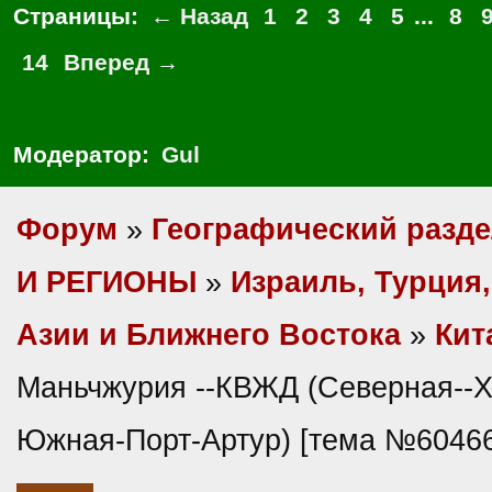
Страницы:
← Назад
1
2
3
4
5
...
8
14
Вперед →
Модератор:
Gul
Форум
»
Географический разд
И РЕГИОНЫ
»
Израиль, Турция
Азии и Ближнего Востока
»
Кит
Маньчжурия --КВЖД (Северная--Ха
Южная-Порт-Артур) [тема №60466