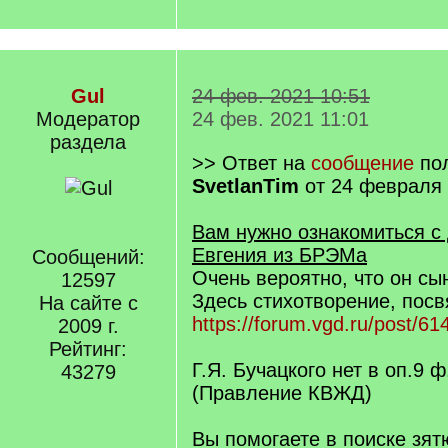
Gul
24 фев. 2021 10:51
Модератор
24 фев. 2021 11:01
раздела
>> Ответ на
сообщение
пол
SvetlanTim
от 24 февраля 
Вам нужно ознакомиться с
Евгения из БРЭМа
Сообщений:
Очень вероятно, что он сын
12597
Здесь стихотворение, пос
На сайте с
https://forum.vgd.ru/post/
2009 г.
Рейтинг:
Г.Я. Бучацкого нет в оп.9 
43279
(Правление КВЖД)
Вы помогаете в поиске зят