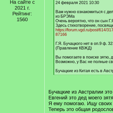
На сайте с
q
24 февраля 2021 10:30
]
2021 г.
Вам нужно ознакомиться с де
Рейтинг:
из БРЭМа
1560
Очень вероятно, что он сын Г.
Здесь стихотворение, посвящ
https://forum.vgd.ru/post/614/
87166
Г.Я. Бучацкого нет в оп.9 ф. 
(Правление КВЖД)
Вы помогаете в поиске зятю, 
Возможно, у Вас не полные св
Бучацкие из Китая есть в Авст
[
/
q
]
Бучацкие из Австралии это
Евгений это дед моего зятя
Я ему помогаю. Ищу своих 
Теперь это общая родосло