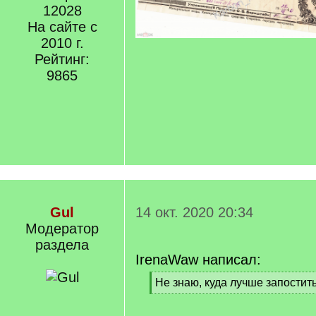
12028
На сайте с
2010 г.
Рейтинг:
9865
Gul
14 окт. 2020 20:34
Модератор
раздела
IrenaWaw написал:
[
Не знаю, куда лучше запостит
q
[
]
/