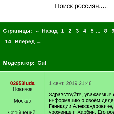
Поиск россиян.....
Страницы:
← Назад
1
2
3
4
5
...
8
14
Вперед →
Модератор:
Gul
02953luda
1 сент. 2019 21:48
Новичок
Здравствуйте, уважаемые
информацию о своём дяде 
Москва
Геннадии Александровиче, 1
уроженце г. Харбин. Его р
Сообщений: