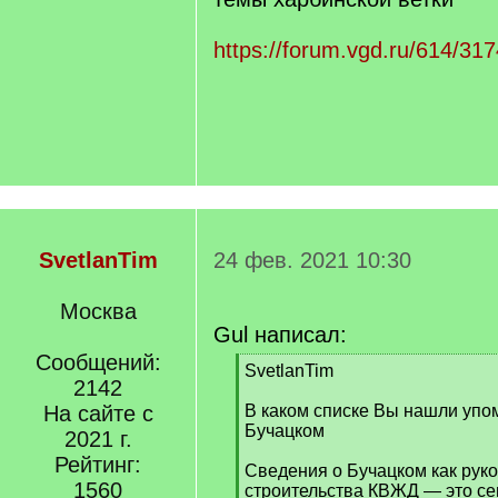
https://forum.vgd.ru/614/317
SvetlanTim
24 фев. 2021 10:30
Москва
Gul написал:
Сообщений:
[
SvetlanTim
2142
q
]
На сайте с
В каком списке Вы нашли упом
Бучацком
2021 г.
Рейтинг:
Сведения о Бучацком как рук
1560
строительства КВЖД — это с