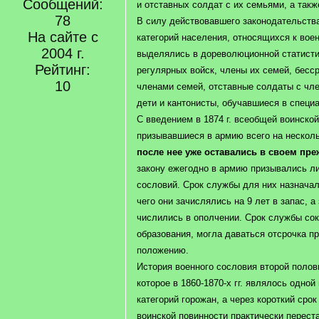
Сообщений:
и отставных солдат с их семьями, а такж
78
В силу действовавшего законодательств
На сайте с
категорий населения, относящихся к вое
2004 г.
выделялись в дореволюционной статисти
Рейтинг:
регулярных войск, члены их семей, бесс
10
членами семей, отставные солдаты с чл
дети и кантонисты, обучавшиеся в специ
С введением в 1874 г. всеобщей воинской
призывавшиеся в армию всего на несколь
после нее уже оставались в своем пр
закону ежегодно в армию призывались ли
сословий. Срок службы для них назначал
чего они зачислялись на 9 лет в запас, а 
числились в ополчении. Срок службы со
образования, могла даваться отсрочка п
положению.
История военного сословия второй полов
которое в 1860-1870-х гг. являлось одно
категорий горожан, а через короткий сро
воинской повинности практически перест