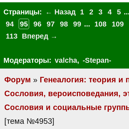
Страницы:
← Назад
1
2
3
4
5
..
94
95
96
97
98
99
...
108
109
113
Вперед →
Модераторы:
valcha
,
-Stepan-
Форум
»
Генеалогия: теория и 
Сословия, вероисповедания, 
Сословия и социальные групп
[тема №4953]