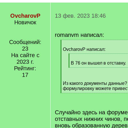
OvcharovP
13 фев. 2023 18:46
Новичок
romanvm написал:
Сообщений:
[
23
q
OvcharovP написал:
]
На сайте с
[
2023 г.
q
В 76 он вышел в отставку.
Рейтинг:
]
[
/
17
q
Из какого документы данные
]
формулировку можете привес
[
/
q
]
Случайно здесь на форуме
отставных нижних чинов, 
вновь образованную дерев