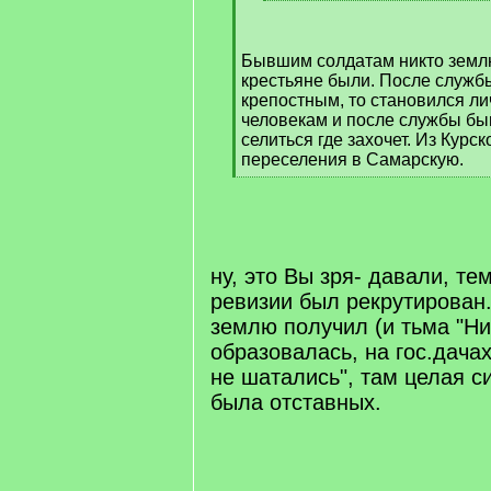
[
/
q
Бывшим солдатам никто землю
]
крестьяне были. После служб
крепостным, то становился л
человекам и после службы бы
селиться где захочет. Из Курс
переселения в Самарскую.
[
/
q
]
ну, это Вы зря- давали, тем
ревизии был рекрутирован.
землю получил (и тьма "Ни
образовалась, на гос.дачах
не шатались", там целая 
была отставных.