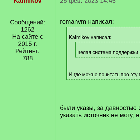
Kalmikov
26 фев. 2023 14:45
romanvm написал:
Сообщений:
1262
[
На сайте с
q
Kalmikov написал:
]
2015 г.
[
Рейтинг:
q
целая система поддержки 
788
]
[
/
q
И где можно почитать про эту
]
[
/
q
]
были указы, за давностью 
указать источник не могу, 