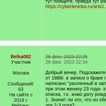
тут поищите, правда тут р
https://cyberleninka.ru/articl.
Belka082
26 фев. 2023 22:25
Участник
26 фев. 2023 22:34
Добрый вечер. Подскажите
Москва
от 1888г. в записи о браке
написано "уволенный в зап
Сообщений:
при этом жениху 23 года- э
63
описка, т.к. знаю дату рож
На сайте с
1. Значит ли это, что он о
2019 г.
эти 2-3 года?
Рейтинг: