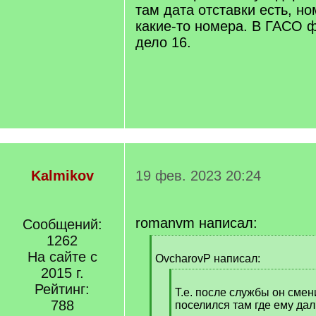
там дата отставки есть, н
какие-то номера. В ГАСО ф
дело 16.
Kalmikov
19 фев. 2023 20:24
romanvm написал:
Сообщений:
1262
[
На сайте с
q
OvcharovP написал:
]
2015 г.
[
Рейтинг:
q
Т.е. после службы он смен
788
]
поселился там где ему да