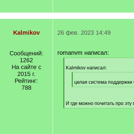
Kalmikov
26 фев. 2023 14:49
romanvm написал:
Сообщений:
1262
[
На сайте с
q
Kalmikov написал:
]
2015 г.
[
Рейтинг:
q
целая система поддержки 
788
]
[
/
q
И где можно почитать про эту
]
[
/
q
]