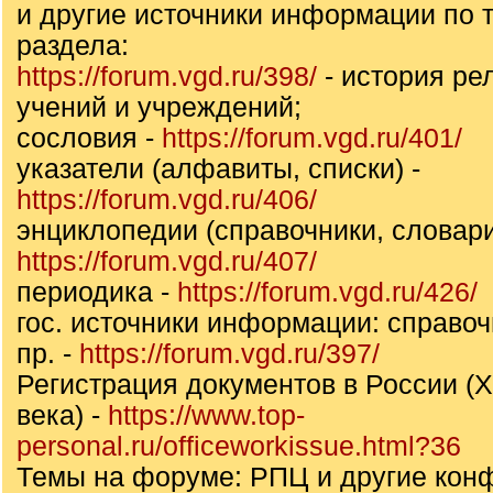
и другие источники информации по т
раздела:
https://forum.vgd.ru/398/
- история ре
учений и учреждений;
сословия -
https://forum.vgd.ru/401/
указатели (алфавиты, списки) -
https://forum.vgd.ru/406/
энциклопедии (справочники, словари
https://forum.vgd.ru/407/
периодика -
https://forum.vgd.ru/426/
гос. источники информации: справоч
пр. -
https://forum.vgd.ru/397/
Регистрация документов в России (X
века) -
https://www.top-
personal.ru/officeworkissue.html?36
Темы на форуме: РПЦ и другие конф