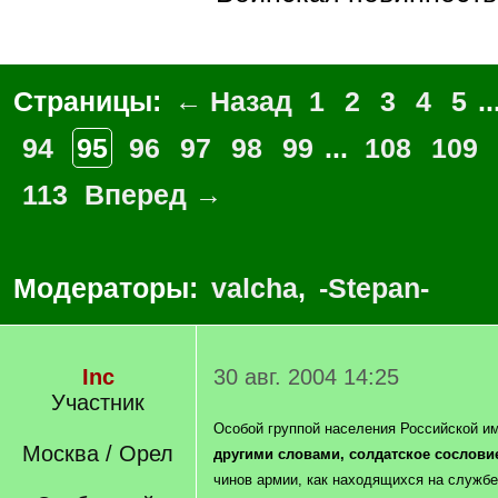
Страницы:
← Назад
1
2
3
4
5
..
94
95
96
97
98
99
...
108
109
113
Вперед →
Модераторы:
valcha
,
-Stepan-
Inc
30 авг. 2004 14:25
Участник
Особой группой населения Российской и
Москва / Орел
другими словами, солдатское сослови
чинов армии, как находящихся на службе