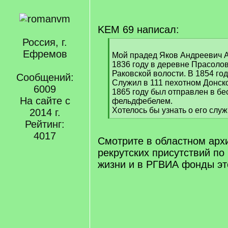
KEM 69 написал:
Россия, г.
[
Ефремов
q
Мой прадед Яков Андреевич 
]
1836 году в деревне Прасолов
Раковской волости. В 1854 год
Сообщений:
Служил в 111 пехотном Донско
6009
1865 году был отправлен в бе
На сайте с
фельдфебелем.
Хотелось бы узнать о его служ
2014 г.
[
Рейтинг:
/
4017
q
Смотрите в областном ар
]
рекрутских присутствий по
жизни и в РГВИА фонды эт