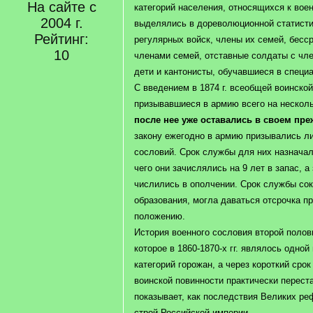
На сайте с
категорий населения, относящихся к вое
2004 г.
выделялись в дореволюционной статисти
Рейтинг:
регулярных войск, члены их семей, бесс
10
членами семей, отставные солдаты с чл
дети и кантонисты, обучавшиеся в специ
С введением в 1874 г. всеобщей воинской
призывавшиеся в армию всего на несколь
после нее уже оставались в своем пр
закону ежегодно в армию призывались ли
сословий. Срок службы для них назначал
чего они зачислялись на 9 лет в запас, а 
числились в ополчении. Срок службы со
образования, могла даваться отсрочка п
положению.
История военного сословия второй полов
которое в 1860-1870-х гг. являлось одно
категорий горожан, а через короткий сро
воинской повинности практически перест
показывает, как последствия Великих р
строй Российской империи.