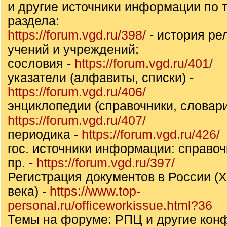
и другие источники информации по т
раздела:
https://forum.vgd.ru/398/
- история ре
учений и учреждений;
сословия -
https://forum.vgd.ru/401/
указатели (алфавиты, списки) -
https://forum.vgd.ru/406/
энциклопедии (справочники, словари
https://forum.vgd.ru/407/
периодика -
https://forum.vgd.ru/426/
гос. источники информации: справоч
пр. -
https://forum.vgd.ru/397/
Регистрация документов в России (X
века) -
https://www.top-
personal.ru/officeworkissue.html?36
Темы на форуме: РПЦ и другие конф