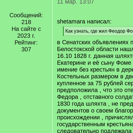
11 мар. 13:07
Сообщений:
shetamara написал:
218
На сайте с
[
Как узнать, где жил Феодор Ф
2023 г.
q
[
в Сенатских объявлениях 
]
Рейтинг:
/
q
Белостокской области нашл
307
]
16.10 1828 г. данная шлях
Екатерине и её сыну Фоме
имение без крестьян в де
Костельных размером в дв
купленное за 75 рублей се
предположила , что это от
Федора , отставного солдат
1830 года шляхта , не пр
документов о своем благо
происхождении , причислял
государственным крестьян
следовательно подлежала 