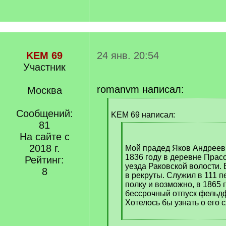
KEM 69
24 янв. 20:54
Участник
romanvm написал:
Москва
[
Сообщений:
q
KEM 69 написал:
]
81
[
На сайте с
q
2018 г.
]
Мой прадед Яков Андреев
1836 году в деревне Прас
Рейтинг:
уезда Раковской волости. 
8
в рекруты. Служил в 111 
полку и возможно, в 1865 
бессрочный отпуск фельд
Хотелось бы узнать о его 
[