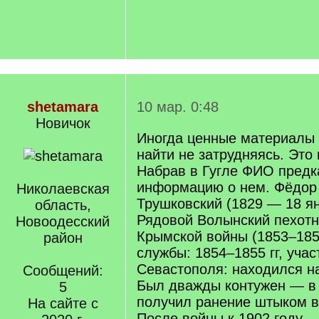
shetamara
10 мар. 0:48
Новичок
Иногда ценные материалы 
найти не затрудняясь. Это 
Набрав в Гугле ФИО предк
информацию о нем. Фёдор
Николаевская
Трушковский (1829 — 18 ян
область,
Рядовой Волынский пехотн
Новоодесский
Крымской войны (1853–1856
район
службы: 1854–1855 гг, учас
Севастополя: находился н
Сообщений:
Был дважды контужен — в п
5
получил ранение штыком в
На сайте с
После войны к 1902 году 