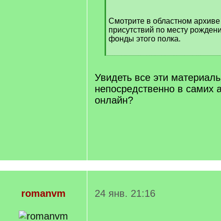
/
q
Смотрите в областном архиве
]
присутствий по месту рожден
фонды этого полка.
[
/
q
Увидеть все эти материал
]
непосредственно в самих 
онлайн?
romanvm
24 янв. 21:16