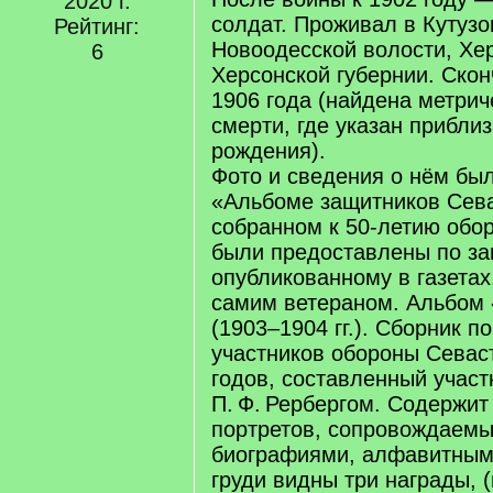
2020 г.
солдат. Проживал в Кутузо
Рейтинг:
Новоодесской волости, Хер
6
Херсонской губернии. Скон
1906 года (найдена метрич
смерти, где указан прибли
рождения).
Фото и сведения о нём бы
«Альбоме защитников Сев
собранном к 50-летию обо
были предоставлены по за
опубликованному в газетах
самим ветераном. Альбом
(1903–1904 гг.). Сборник п
участников обороны Севас
годов, составленный учас
П. Ф. Рербергом. Содержит
портретов, сопровождаемы
биографиями, алфавитным
груди видны три награды, 