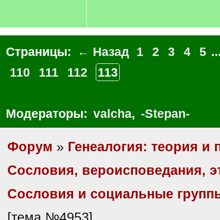
Страницы:
← Назад
1
2
3
4
5
..
110
111
112
113
Модераторы:
valcha
,
-Stepan-
Форум
»
Генеалогия: теория и 
Сословия, вероисповедания, 
Сословия и социальные групп
[тема №4953]