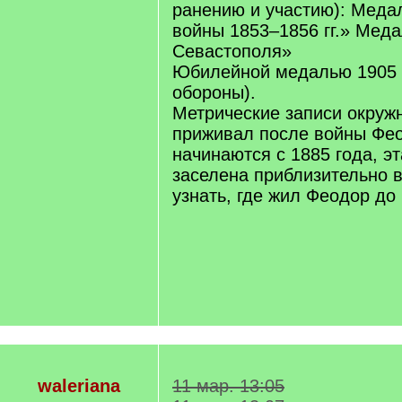
ранению и участию): Меда
войны 1853–1856 гг.» Мед
Севастополя»
Юбилейной медалью 1905 г
обороны).
Метрические записи окружн
приживал после войны Фе
начинаются с 1885 года, э
заселена приблизительно в
узнать, где жил Феодор до
waleriana
11 мар. 13:05