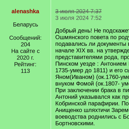
alenashka
3 июля 2024 7:37
3 июля 2024 7:52
Беларусь
Добрый день! Не подскаже
Ошмянского повета по род
Сообщений:
подавались ли документы в
204
начале XIX вв. на утвержд
На сайте с
представителями рода, п
2020 г.
Пинском уезде : Антонием
Рейтинг:
1735-умер до 1811) и его 
113
Яном(Иваном) (ок.1760-уме
внуком Фомой (ок.1807- ум
При заключении брака в пи
Антоний указывался как п
Кобринской парафирии. По
Анищенко шляхтичи Зарем
воеводства роднились с Б
Бортновскими.