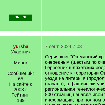
ONLINE
yursha
7 сент. 2024 7:03
Участник
Серия книг "Ошмянский кр
очередным (шестым по сче
Минск
Гербовник шляхетских род
отношение к территории О
Сообщений:
уезда на литеры К (продо
65
(начало), а фактически ун
На сайте с
региональная генеалогиче
2008 г.
800 страниц ненавязчивой
Рейтинг:
информации, при полном о
139