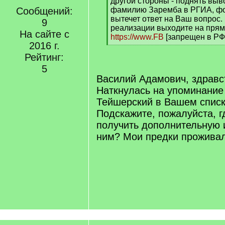
q
другой стороны - поднять выв
]
Сообщений:
фамилию Заремба в РГИА, фо
вытечет ответ на Ваш вопрос.
9
реализации выходите на прям
На сайте с
https://www.FB
[запрещен в РФ]
2016 г.
[
/
Рейтинг:
q
5
]
Василий Адамович, здравс
Наткнулась на упоминани
Тейшерский в Вашем спис
Подскажите, пожалуйста, г
получить дополнительную
ним? Мои предки проживал