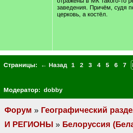
отражены в МК такого-то р
заведения. Причём, судя п
церковь, а костёл.
Страницы:
← Назад
1
2
3
4
5
6
7
Модератор:
dobby
Форум
»
Географический разд
И РЕГИОНЫ
»
Белоруссия (Бел