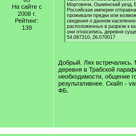
Морговичи, Ошмянский уезд, 
На сайте с
Российская империи отправная
2008 г.
проживали предки или возмож
Рейтинг:
сведения о данном населенном
расположенных в разрезе к ка
139
они относились. деревня суще
54.087310, 26.070017
[
/
q
]
Добрый. Лях встречались. 
деревня в Трабской параф
необходимости, общение г
результативнее. Скайп - va
ФБ.