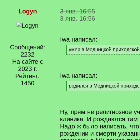
Logyn
3 янв. 16:55
3 янв. 16:56
Iwa написал:
Сообщений:
[
умер в Медницкой приходской
2232
q
[
]
На сайте с
/
q
2023 г.
]
Iwa написал:
Рейтинг:
1450
[
родился в Медницкой приходс
q
[
]
/
q
]
Ну, прям не религиозное у
клиника. И рождаются там 
Надо ж было написать, что
рождении и смерти указан