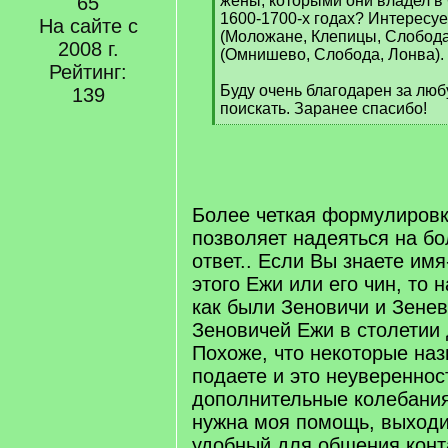
65
жены, которыми они владел в
1600-1700-х годах? Интересу
На сайте с
(Моложане, Клепицы, Слобода
2008 г.
(Омнишево, Слобода, Лонва).
Рейтинг:
Буду очень благодарен за люб
139
поискать. Заранее спасибо!
[
/
q
]
Более четкая формулировк
позволяет надеяться на б
ответ.. Если Вы знаете и
этого Ежи или его чин, то 
как были Зеновичи и Зенев
Зеновичей Ежи в столетии 
Похоже, что некоторые на
подаете и это неувереннос
дополнительные колебания
нужна моя помощь, выходи
удобный для общения конт