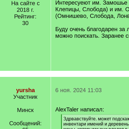
Интересуеют им. Замошье
На сайте с
Клепицы, Слобода) и им.
2018 г.
(Омнишево, Слобода, Лонв
Рейтинг:
30
Буду очень благодарен за 
можно поискать. Заранее с
yursha
6 ноя. 2024 11:03
Участник
AlexTaler написал:
Минск
[
Здрвавствуйте. может подска
Сообщений:
q
инвентари имений и деревень
]