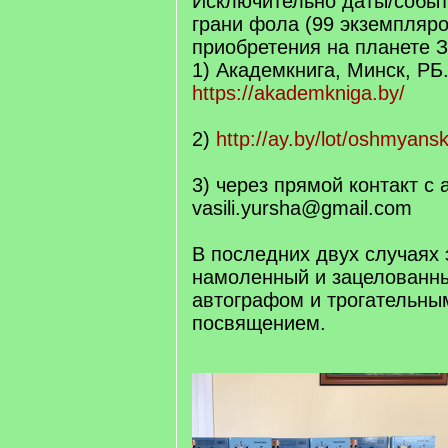
Исключительно даты/событ
грани фола (99 экземпляро
приобретения на планете З
1) Академкнига, Минск, РБ
https://akademkniga.by/
2)
http://ay.by/lot/oshmyansk
3) через прямой контакт с
vasili.yursha@gmail.com
В последних двух случаях 
намоленный и зацелованны
автографом и трогательн
посвящением.