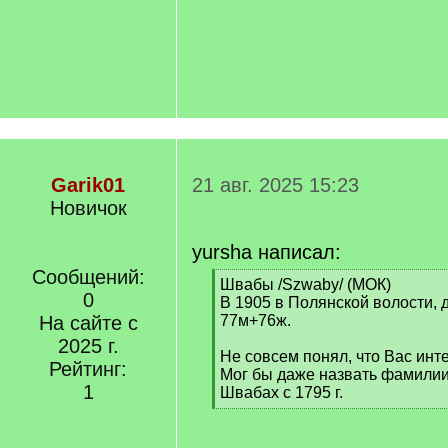
Garik01
21 авг. 2025 15:23
Новичок
yursha написал:
Сообщений:
[
Швабы /Szwaby/ (МОК)
0
q
В 1905 в Полянской волости, 
]
На сайте с
77м+76ж.
2025 г.
Не совсем понял, что Вас инт
Рейтинг:
Мог бы даже назвать фамили
1
Швабах с 1795 г.
[
/
q