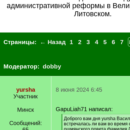
административной реформы в Вели
Литовском.
Страницы:
← Назад
1
2
3
4
5
6
7
Модератор:
dobby
yursha
8 июня 2024 6:45
Участник
GapuLiah71 написал:
Минск
[
Доброго вам дня yursha Васи
Сообщений:
q
встречалась ли вам во время 
]
65
ошмянского повета фамилия Л