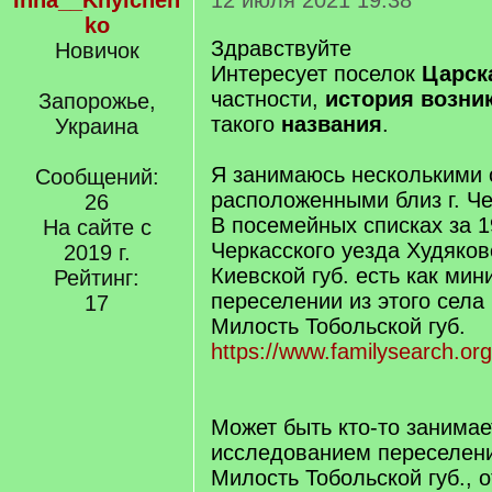
Inna__Khylchen
12 июля 2021 19:38
ko
Здравствуйте
Новичок
Интересует поселок
Царск
частности,
история возни
Запорожье,
такого
названия
.
Украина
Я занимаюсь несколькими 
Сообщений:
расположенными близ г. Че
26
В посемейных списках за 19
На сайте с
Черкасского уезда Худяков
2019 г.
Киевской губ. есть как ми
Рейтинг:
переселении из этого села
17
Милость Тобольской губ.
https://www.familysearch.or
Может быть кто-то занимае
исследованием переселен
Милость Тобольской губ., о