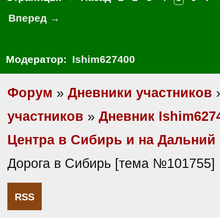
Вперед →
Модератор:
Ishim627400
Форум
»
Дневники участников
участников
»
Дневник Ishim627
Центра в Сибирь и на Дальний
Дорога в Сибирь [тема №101755]
RSS