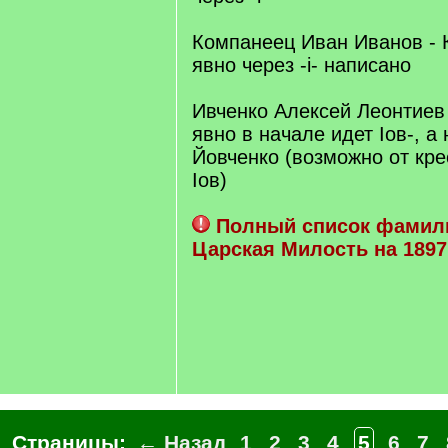
Компанеец Иван Иванов - 
явно через -і- написано
Ивченко Алексей Леонтиев (
явно в начале идет Іов-, а 
Йовченко (возможно от кр
Іов)
Полный список фамил
Царская Милость на 1897
Страницы:
← Назад
1
2
3
4
5
6
7