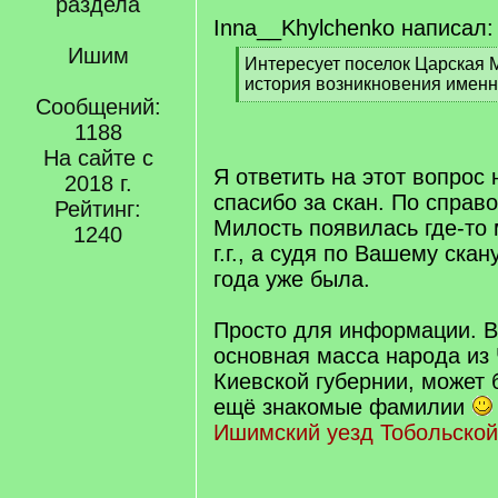
раздела
Inna__Khylchenko написал:
Ишим
[
Интересует поселок Царская М
q
история возникновения именно
]
Сообщений:
[
/
1188
q
На сайте с
]
Я ответить на этот вопрос 
2018 г.
спасибо за скан. По справ
Рейтинг:
Милость появилась где-то 
1240
г.г., а судя по Вашему ска
года уже была.
Просто для информации. В 
основная масса народа из 
Киевской губернии, может 
ещё знакомые фамилии
Ишимский уезд Тобольской