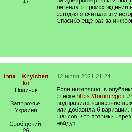
на Днепропетровской обл.)
17
легенда о происхождении н
сегодня я считала эту ист
Спасибо еще раз за инфор
Inna__Khylchen
12 июля 2021 21:24
ko
Если интересно, в опубли
Новичок
списке
https://forum.vgd.ru/
подправила написание не
Запорожье,
или добавила б вариации.
Украина
шансов, что потомки через
найдут.
Сообщений:
26