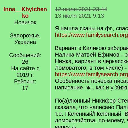
Inna__Khylchen
12 июля 2021 23:44
ko
13 июля 2021 9:13
Новичок
Я нашла сканы на фс, спа
https://www.familysearch.or
Запорожье,
Украина
Вариант з Каликою забира
Налика Матвей Ефимов - э
Сообщений:
Нижка, вариант в черкасски
26
Ломоватого, в том числе) -
На сайте с
https://www.familysearch.org
2019 г.
Особенность почерка писар
Рейтинг:
написание -ж-, как и у Хиж
17
По(а)люнный Никифор Степ
сказала, что написано Пал
т.е. Палённый/Полённый. 
домохозяйства, по-моему, 
через -i-