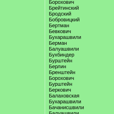
Борохович
Брейтинский
Бродский
Бобровицкий
Бертман
Бевкович
Бухарашвили
Берман
Балуашвили
Бухбиндер
Бурштейн
Берлин
Бренштейн
Борохович
Бурштейн
Беркович
Балаховская
Бухарашвили
Бачанисшвили
Балуашвили