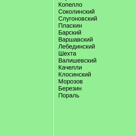
Копелло
Соколинский
Слугоновский
Пласкин
Барский
Варшавский
Лебединский
Шехта
Валишевский
Качелли
Клосинский
Морозов
Березин
Пораль