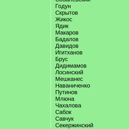
Годун
Скрытов
Жикос
Ядик
Макаров
Бадалов
Давидов
Игитханов
Брус
Дидимамов
Лосинский
Мешканес
Наваниченко
Путинов
Млюна
Чахалова
Сабок
Савчук
Секержинский