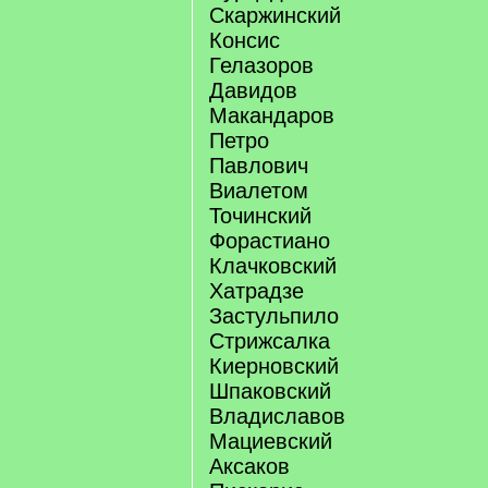
Скаржинский
Консис
Гелазоров
Давидов
Макандаров
Петро
Павлович
Виалетом
Точинский
Форастиано
Клачковский
Хатрадзе
Застульпило
Стрижсалка
Киерновский
Шпаковский
Владиславов
Мациевский
Аксаков