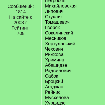
Петросян
Михайловская
Сообщений:
Липович
1814
Стухлик
На сайте с
Томашевич
2008 г.
Гворяк
Рейтинг:
Соколинский
708
Месников
Хортуланский
Чехович
Рижкова
Хримянц
Абашидзе
Радвилович
Сабок
Броцкий
Агаджан
Рейнис
Мусхелова
Хурцидзе