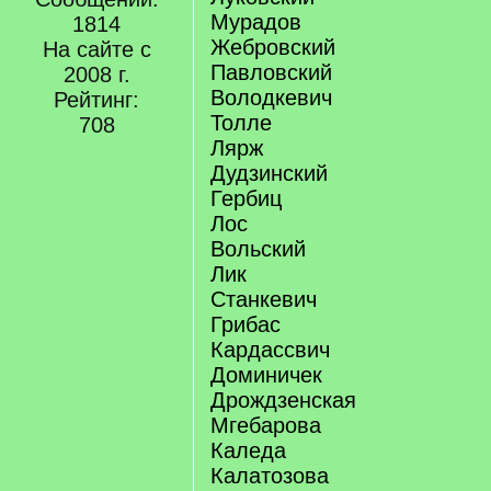
Мурадов
1814
Жебровский
На сайте с
Павловский
2008 г.
Володкевич
Рейтинг:
Толле
708
Лярж
Дудзинский
Гербиц
Лос
Вольский
Лик
Станкевич
Грибас
Кардассвич
Доминичек
Дрождзенская
Мгебарова
Каледа
Калатозова