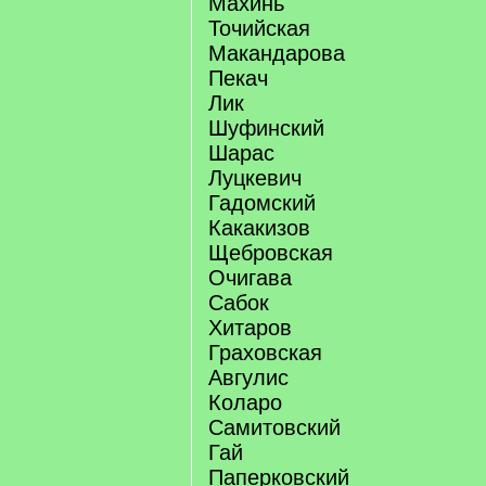
Махинь
Точийская
Макандарова
Пекач
Лик
Шуфинский
Шарас
Луцкевич
Гадомский
Какакизов
Щебровская
Очигава
Сабок
Хитаров
Граховская
Авгулис
Коларо
Самитовский
Гай
Паперковский