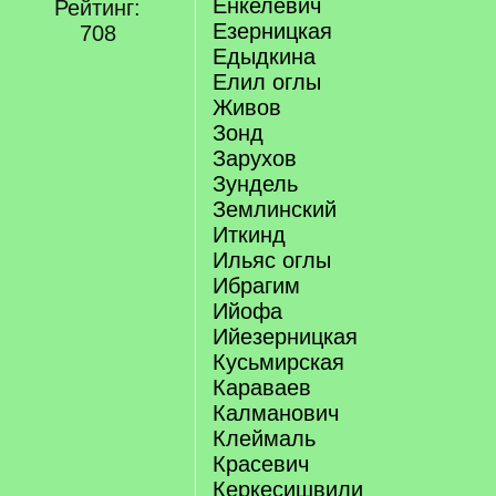
Енкелевич
Рейтинг:
Езерницкая
708
Едыдкина
Елил оглы
Живов
Зонд
Зарухов
Зундель
Землинский
Иткинд
Ильяс оглы
Ибрагим
Ийофа
Ийезерницкая
Кусьмирская
Караваев
Калманович
Клеймаль
Красевич
Керкесишвили