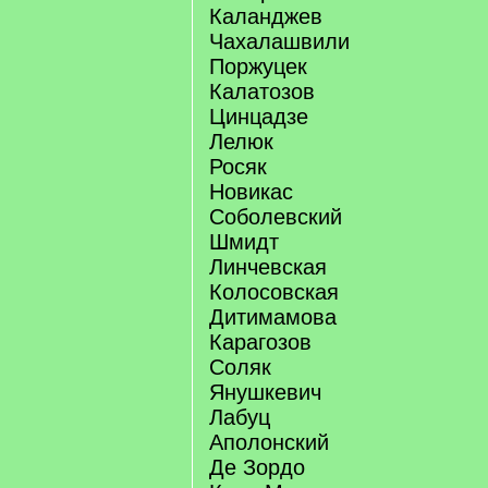
Каланджев
Чахалашвили
Поржуцек
Калатозов
Цинцадзе
Лелюк
Росяк
Новикас
Соболевский
Шмидт
Линчевская
Колосовская
Дитимамова
Карагозов
Соляк
Янушкевич
Лабуц
Аполонский
Де Зордо