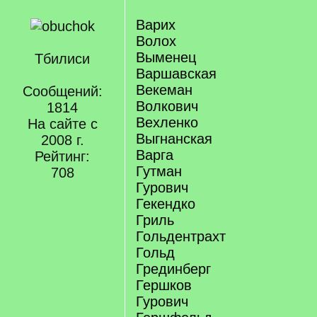
Варих
Волох
Выменец
Тбилиси
Варшавская
Векеман
Сообщений:
Волкович
1814
Вехленко
На сайте с
Выгнанская
2008 г.
Варга
Рейтинг:
Гутман
708
Гурович
Гекендко
Гриль
Гольдентрахт
Гольд
Грединберг
Гершков
Гурович