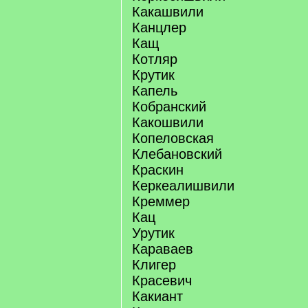
Какашвили
Канцлер
Кащ
Котляр
Крутик
Капель
Кобранский
Какошвили
Копеловская
Клебановский
Краскин
Керкеалишвили
Креммер
Кац
Урутик
Караваев
Клигер
Красевич
Какиант