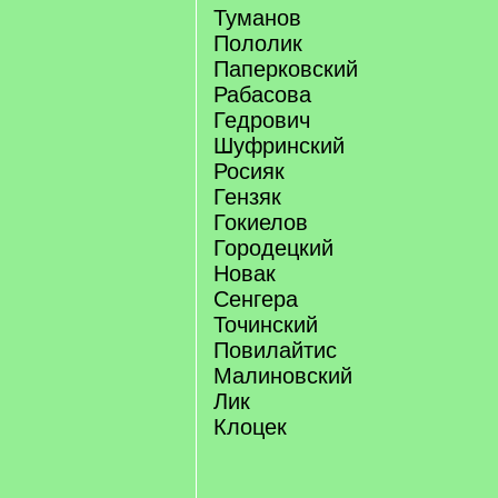
Туманов
Пололик
Паперковский
Рабасова
Гедрович
Шуфринский
Росияк
Гензяк
Гокиелов
Городецкий
Новак
Сенгера
Точинский
Повилайтис
Малиновский
Лик
Клоцек