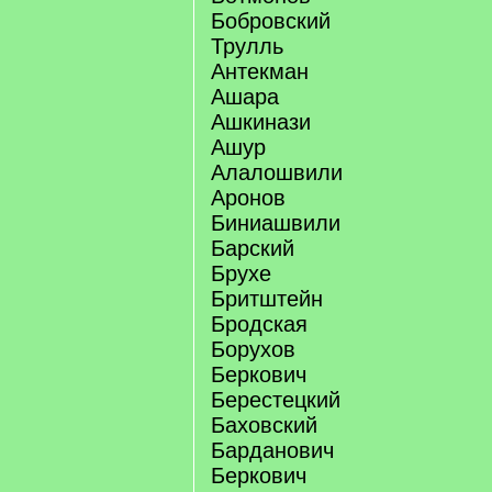
Бобровский
Трулль
Антекман
Ашара
Ашкинази
Ашур
Алалошвили
Аронов
Биниашвили
Барский
Брухе
Бритштейн
Бродская
Борухов
Беркович
Берестецкий
Баховский
Барданович
Беркович