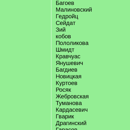
Багоев
Малиновский
Гедройц
Сейдат
Зий
кобов
Пололикова
Шмидт
Кравчуас
Янушевич
Багдиев
Новицкая
Куртоев
Росяк
Жебровская
Туманова
Кардасевич
Гварик
Драгинский
Гарасов