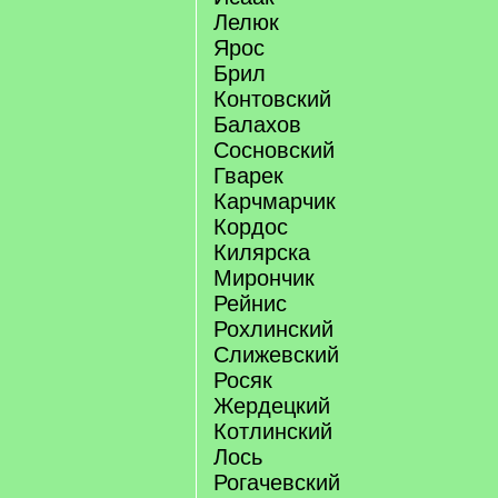
Лелюк
Ярос
Брил
Контовский
Балахов
Сосновский
Гварек
Карчмарчик
Кордос
Килярска
Мирончик
Рейнис
Рохлинский
Слижевский
Росяк
Жердецкий
Котлинский
Лось
Рогачевский