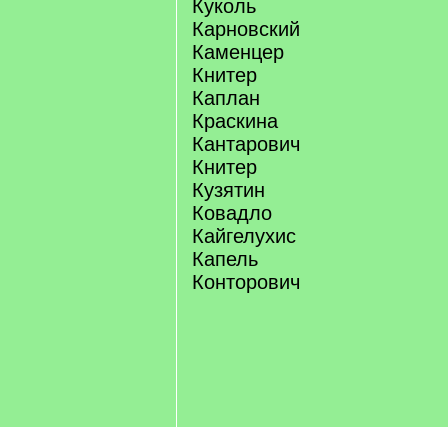
Куколь
Карновский
Каменцер
Книтер
Каплан
Краскина
Кантарович
Книтер
Кузятин
Ковадло
Кайгелухис
Капель
Конторович