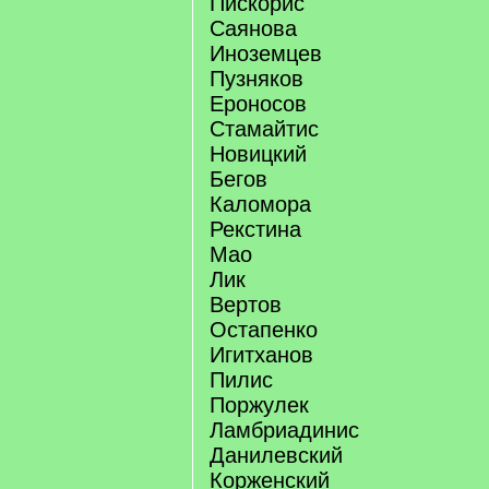
Пискорис
Саянова
Иноземцев
Пузняков
Ероносов
Стамайтис
Новицкий
Бегов
Каломора
Рекстина
Мао
Лик
Вертов
Остапенко
Игитханов
Пилис
Поржулек
Ламбриадинис
Данилевский
Корженский