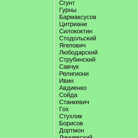
Сгунт
Гурны
Бармаксусов
Цитриани
Силококтин
Стодольский
Ягелович
Любодарский
Струбинский
Савчук
Религиони
Ивин
Авдиенко
Сойда
Станкевич
Гох
Стухлик
Борисов
Дортмон
Линчевский