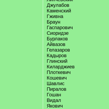
Джулабов
Каменский
Гживна
Браун
Гаспарович
Сиоридзе
Бурлаков
Айвазов
Гелазаров
Кадыров
Глинский
Киларджиев
Плоткевич
Кошевич
Шавлис
Пиралов
Гошан
Видал
Якович