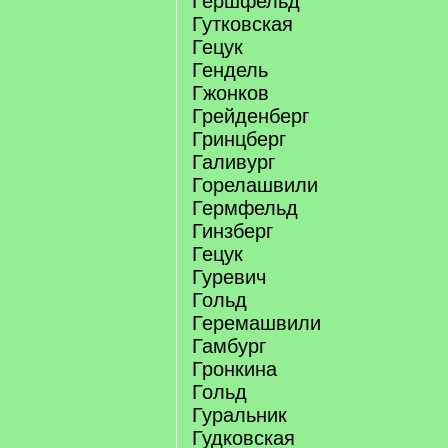
Гершфельд
Гутковская
Гецук
Гендель
Гжонков
Грейденберг
Гринцберг
Галивург
Горелашвили
Гермфельд
Гинзберг
Гецук
Гуревич
Гольд
Геремашвили
Гамбург
Гронкина
Гольд
Гуральник
Гудковская