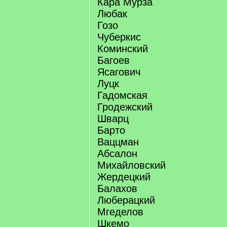
Кара Мурза
Любак
Гозо
Чуберкис
Коминский
Багоев
Ясагович
Луцк
Гадомская
Гродежский
Шварц
Барто
Ваццман
Абсалон
Михайловский
Жердецкий
Балахов
Люберацкий
Мгеделов
Шкемо