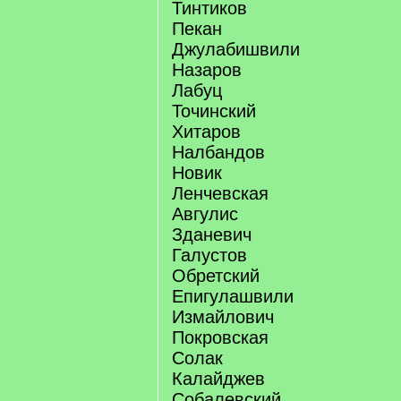
Тинтиков
Пекан
Джулабишвили
Назаров
Лабуц
Точинский
Хитаров
Налбандов
Новик
Ленчевская
Авгулис
Зданевич
Галустов
Обретский
Епигулашвили
Измайлович
Покровская
Солак
Калайджев
Собалевский