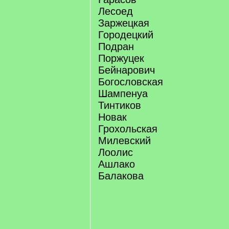
Лесоед
Заржецкая
Городецкий
Подран
Поржуцек
Бейнарович
Богословская
Шампенуа
Тинтиков
Новак
Грохольская
Милевский
Лоолис
Ашлако
Балакова