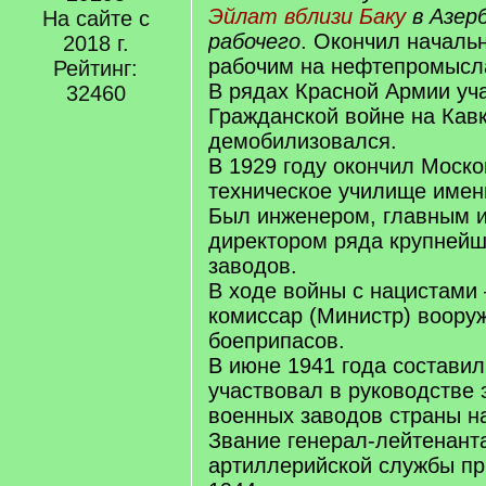
Эйлат вблизи Баку
в Азер
На сайте с
рабочего
. Окончил началь
2018 г.
рабочим на нефтепромысл
Рейтинг:
В рядах Красной Армии уч
32460
Гражданской войне на Кавк
демобилизовался.
В 1929 году окончил Моск
техническое училище имен
Был инженером, главным 
директором ряда крупней
заводов.
В ходе войны с нацистами
комиссар (Министр) воору
боеприпасов.
В июне 1941 года составил
участвовал в руководстве 
военных заводов страны на
Звание генерал-лейтенант
артиллерийской службы пр