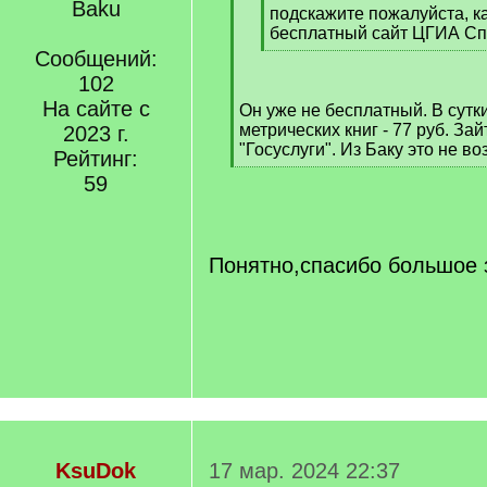
Baku
q
подскажите пожалуйста, ка
]
бесплатный сайт ЦГИА С
[
Сообщений:
/
102
q
На сайте с
Он уже не бесплатный. В сутк
]
метрических книг - 77 руб. За
2023 г.
"Госуслуги". Из Баку это не в
Рейтинг:
[
59
/
q
]
Понятно,спасибо большое з
KsuDok
17 мар. 2024 22:37