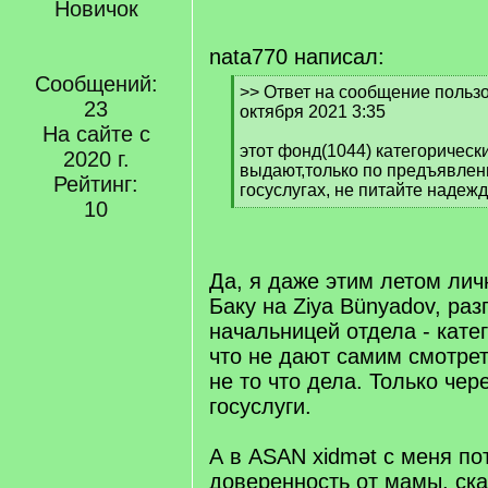
Новичок
nata770 написал:
Сообщений:
[
>> Ответ на сообщение польз
23
q
октября 2021 3:35
]
На сайте с
этот фонд(1044) категорически
2020 г.
выдают,только по предъявлен
Рейтинг:
госуслугах, не питайте надежд
10
[
/
q
]
Да, я даже этим летом лич
Баку на Ziya Bünyadov, раз
начальницей отдела - кате
что не дают самим смотрет
не то что дела. Только чер
госуслуги.
А в ASAN xidmət с меня п
доверенность от мамы, ска