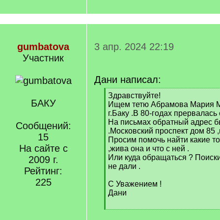
gumbatova
3 апр. 2024 22:19
Участник
Дани написал:
[
Здравствуйте!
БАКУ
q
Ищем тетю Абрамова Мария М
]
г.Баку .В 80-годах прервалась 
На письмах обратный адрес бы
Сообщений:
.Московский проспект дом 85 ,
15
Просим помочь найти какие т
На сайте с
,жива она и что с ней .
Или куда обращаться ? Поиски
2009 г.
не дали .
Рейтинг:
225
С Уважением !
Дани
[
/