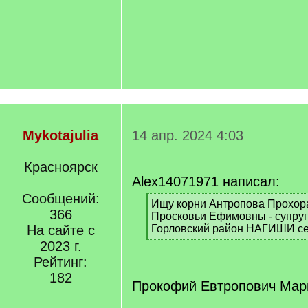
Mykotajulia
14 апр. 2024 4:03
Красноярск
Alex14071971 написал:
Сообщений:
[
Ищу корни Антропова Прохор
366
q
Просковьи Ефимовны - супруг
]
На сайте с
Горловский район НАГИШИ се
[
2023 г.
/
Рейтинг:
q
182
]
Прокофий Евтропович Марь