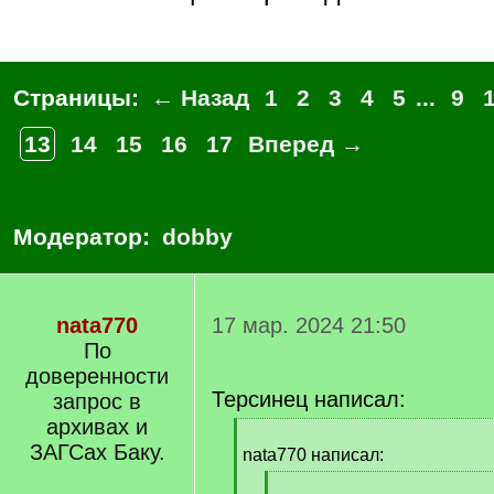
Страницы:
← Назад
1
2
3
4
5
...
9
13
14
15
16
17
Вперед →
Модератор:
dobby
nata770
17 мар. 2024 21:50
По
доверенности
Терсинец написал:
запрос в
архивах и
[
ЗАГСах Баку.
q
nata770 написал:
]
[