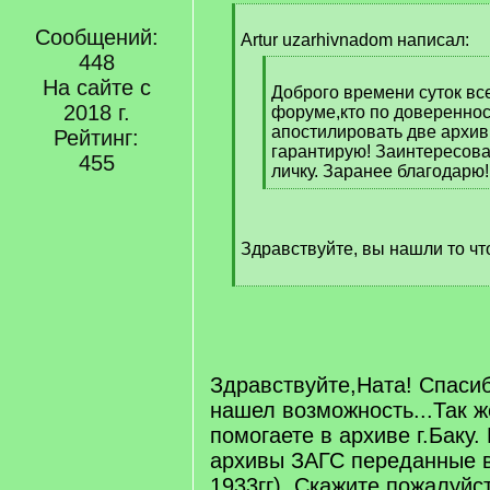
[
Сообщений:
q
Artur uzarhivnadom написал:
]
448
[
На сайте с
q
Доброго времени суток все
2018 г.
]
форуме,кто по доверенно
апостилировать две архи
Рейтинг:
гарантирую! Заинтересов
455
личку. Заранее благодарю!
[
/
q
Здравствуйте, вы нашли то чт
]
[
/
q
]
Здравствуйте,Ната! Спасиб
нашел возможность...Так ж
помогаете в архиве г.Баку.
архивы ЗАГС переданные в
1933гг). Скажите пожалуйс