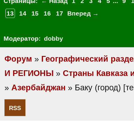
Страницы:
← Назад
1
2
3
4
5
...
9
13
14
15
16
17
Вперед →
Модератор:
dobby
Форум
»
Географический разд
И РЕГИОНЫ
»
Cтраны Кавказа 
»
Азербайджан
» Баку (город) [
RSS