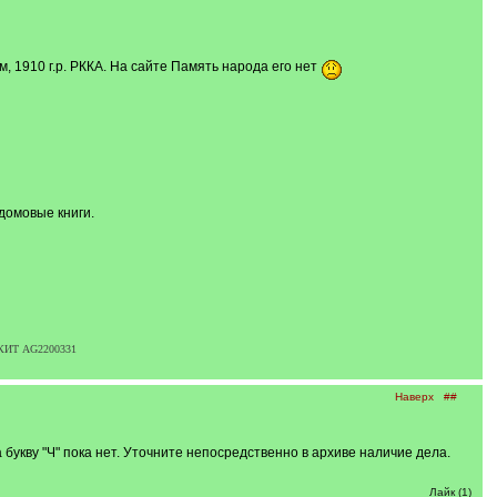
, 1910 г.р. РККА. На сайте Память народа его нет
домовые книги.
) КИТ AG2200331
Наверх
##
букву "Ч" пока нет. Уточните непосредственно в архиве наличие дела.
Лайк (1)