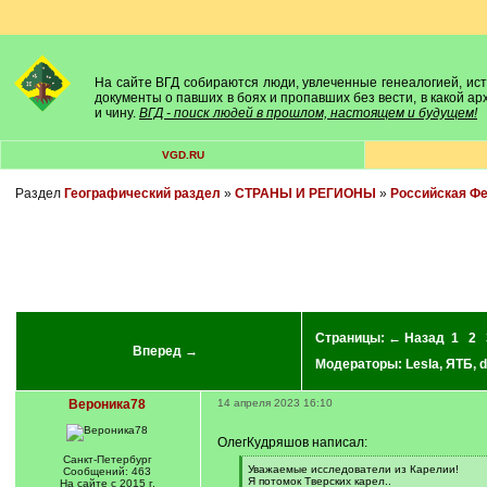
На сайте ВГД собираются люди, увлеченные генеалогией, исто
документы о павших в боях и пропавших без вести, в какой а
и чину.
ВГД - поиск людей в прошлом, настоящем и будущем!
VGD.RU
Раздел
Географический раздел
»
СТРАНЫ И РЕГИОНЫ
»
Российская Ф
Страницы:
← Назад
1
2
Вперед →
Модераторы:
Lesla
,
ЯТБ
,
d
Вероника78
14 апреля 2023 16:10
ОлегКудряшов написал:
Санкт-Петербург
[
Уважаемые исследователи из Карелии!
Сообщений: 463
q
Я потомок Тверских карел..
На сайте с 2015 г.