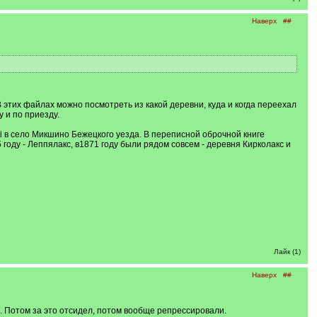
Наверх
##
этих файлах можно посмотреть из какой деревни, куда и когда переехал
 и по приезду.
hti в село Микшино Бежецкого уезда. В переписной оброчной книге
 году - Леппялакс, в1871 году были рядом совсем - деревня Кирколакс и
Лайк (1)
Наверх
##
. Потом за это отсидел, потом вообще репрессировали.