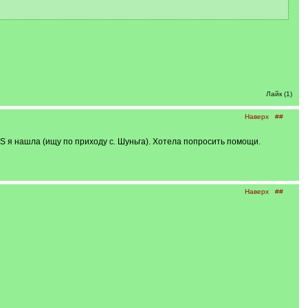
Лайк (1)
Наверх
##
S я нашла (ищу по приходу с. Шуньга). Хотела попросить помощи.
Наверх
##