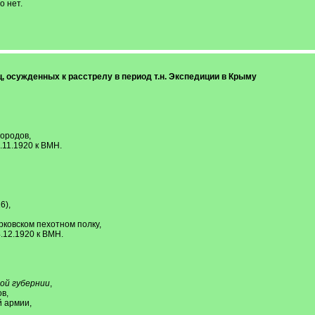
о нет.
, осужденных к расстрелу в период т.н. Экспедиции в Крыму
городов,
.11.1920 к ВМН.
6),
рковском пехотном полку,
.12.1920 к ВМН.
ой губернии
,
в,
й армии,