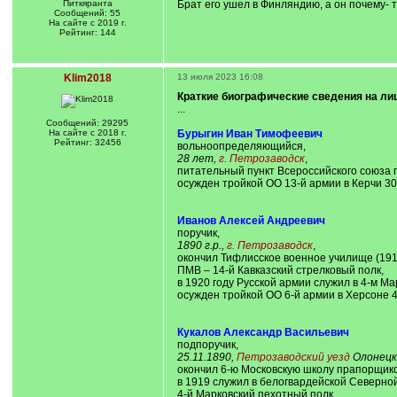
Питкяранта
Брат его ушел в Финляндию, а он почему- т
Сообщений: 55
На сайте с 2019 г.
Рейтинг: 144
Klim2018
13 июля 2023 16:08
Краткие биографические сведения на лиц
...
Сообщений: 29295
На сайте с 2018 г.
Бурыгин Иван Тимофеевич
Рейтинг: 32456
вольноопределяющийся,
28 лет,
г. Петрозаводск
,
питательный пункт Всероссийского союза 
осужден тройкой ОО 13-й армии в Керчи 30
Иванов Алексей Андреевич
поручик,
1890 г.р.,
г. Петрозаводск
,
окончил Тифлисское военное училище (191
ПМВ – 14-й Кавказский стрелковый полк,
в 1920 году Русской армии служил в 4-м Ма
осужден тройкой ОО 6-й армии в Херсоне 4
Кукалов Александр Васильевич
подпоручик,
25.11.1890,
Петрозаводский уезд
Олонецк
окончил 6-ю Московскую школу прапорщико
в 1919 служил в белогвардейской Северно
4-й Марковский пехотный полк,