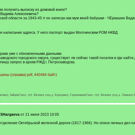
и получить выписку из домовой книги?
а Вадима Алексеевича?
кой области за 1943-45 гг он записан как муж моей бабушки - ЧЕркашин Вадим
и написание адреса. У него паспорт выдан Могочинским РОМ НКВД.
 браке уже с обновленными данными.
одского городского округа, существует ли сейчас такой поселок и где найти 
пишу запрос в архив РЖД г. Петрозаводска.
ины (справка).pdf, 440484 байт)
гино); Зайцев(Смол. губ. Вяземск уезд д. Бородино), Сереженков(Смол. губ. Вяземск уезд д. Левково
aSHargaeva
от 21 июня 2023 10:05
тделение Октябрьской железной дороги (1817-1966). Но описи личных дел на 