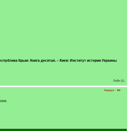
Республика Крым: Книга десятая. – Киев: Институт истории Украины
Лайк (1)
Наверх
##
соне.