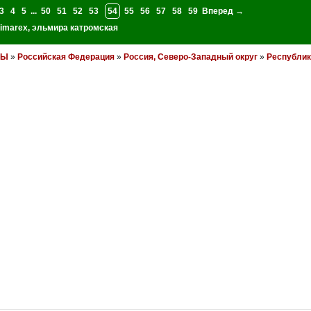
3
4
5
...
50
51
52
53
54
55
56
57
58
59
Вперед →
imarex
,
эльмира катромская
НЫ
»
Российская Федерация
»
Россия, Северо-Западный округ
»
Республик