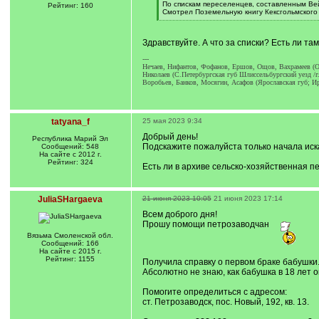
]
По спискам переселенцев, составленным Вей
Рейтинг: 160
Смотрел Поземельную книгу Кексгольмского 
[
/
q
Здравствуйте. А что за списки? Есть ли та
]
---
Нечаев, Нифантов, Фофанов, Ершов, Ощов, Вахрамеев (О
Николаев (С.Петербургская губ Шлиссельбургский уезд /г
Воробьев, Банков, Мосягин, Асафов (Ярославская губ; И
tatyana_f
25 мая 2023 9:34
Добрый день!
Республика Марий Эл
Подскажите пожалуйста только начала иска
Сообщений: 548
На сайте с 2012 г.
Рейтинг: 324
Есть ли в архиве сельско-хозяйственная пе
JuliaSHargaeva
21 июня 2023 10:05
21 июня 2023 17:14
Всем доброго дня!
Прошу помощи петрозаводчан
Вязьма Смоленской обл.
Сообщений: 166
На сайте с 2015 г.
Рейтинг: 1155
Получила справку о первом браке бабушки
Абсолютно не знаю, как бабушка в 18 лет о
Помогите определиться с адресом:
ст. Петрозаводск, пос. Новый, 192, кв. 13.