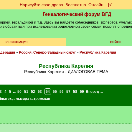
Нарисуйте свое древо. Бесплатно. Онлайн.
[х]
Генеалогический форум ВГД
рией, геральдикой и т.д. Здесь вы найдете собеседников, экспертов, умелых
рхив обратиться при исследовании родословной своей семьи, помогут опреде
РЕГИСТРАЦИЯ
ВОЙТИ
едерация
»
Россия, Северо-Западный округ
»
Республика Карелия
Республика Карелия
Республика Карелия - ДИАЛОГОВАЯ ТЕМА
3
4
5
...
50
51
52
53
54
55
56
57
58
59
Вперед →
imarex
,
эльмира катромская