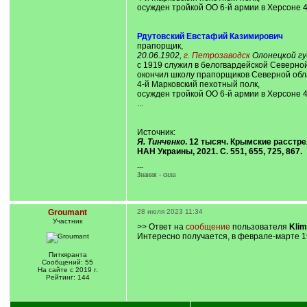
осужден тройкой ОО 6-й армии в Херсоне 4
Рдутовский Евстафий Казимирович
прапорщик,
20.06.1902,
г. Петрозаводск
Олонецкой гу
с 1919 служил в белогвардейской Северно
окончил школу прапорщиков Северной обл
4-й Марковский пехотный полк,
осужден тройкой ОО 6-й армии в Херсоне 4
...
Источник:
Я. Тинченко
. 12 тысяч. Крымские расстре
НАН Украины, 2021. С. 551, 655, 725, 867.
---
Знания - сила
Groumant
28 июля 2023 11:34
Участник
>> Ответ на
сообщение
пользователя
Kli
Интересно получается, в феврале-марте 192
Питкяранта
Сообщений: 55
На сайте с 2019 г.
Рейтинг: 144