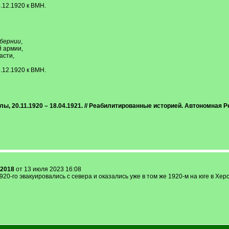
.12.1920 к ВМН.
бернии
,
й армии,
асти,
.12.1920 к ВМН.
лы, 20.11.1920 – 18.04.1921. // Реабилитированные историей. Автономная 
m2018
от 13 июля 2023 16:08
0-го эвакуировались с севера и оказались уже в том же 1920-м на юге в Хер