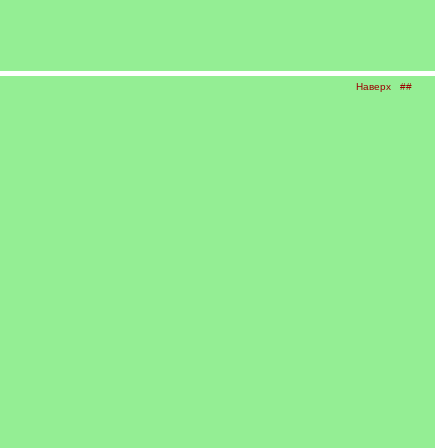
Наверх
##