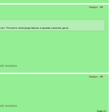
Наверх
##
 нет. Уточните непосредственно в архиве наличие дела.
) КИТ AG2200331
Наверх
##
) КИТ AG2200331
Лайк (1)