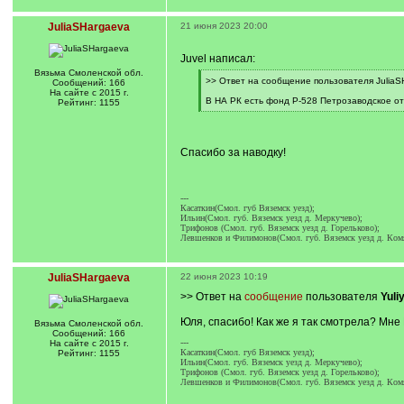
JuliaSHargaeva
21 июня 2023 20:00
Juvel написал:
Вязьма Смоленской обл.
[
>> Ответ на сообщение пользователя JuliaS
Сообщений: 166
q
На сайте с 2015 г.
]
В НА РК есть фонд Р-528 Петрозаводское отд
Рейтинг: 1155
[
/
q
]
Спасибо за наводку!
---
Касаткин(Смол. губ Вяземск уезд);
Ильин(Смол. губ. Вяземск уезд д. Меркучево);
Трифонов (Смол. губ. Вяземск уезд д. Горельково);
Левшенков и Филимонов(Смол. губ. Вяземск уезд д. Комя
JuliaSHargaeva
22 июня 2023 10:19
>> Ответ на
сообщение
пользователя
Yuli
Юля, спасибо! Как же я так смотрела? Мне
Вязьма Смоленской обл.
Сообщений: 166
---
На сайте с 2015 г.
Касаткин(Смол. губ Вяземск уезд);
Рейтинг: 1155
Ильин(Смол. губ. Вяземск уезд д. Меркучево);
Трифонов (Смол. губ. Вяземск уезд д. Горельково);
Левшенков и Филимонов(Смол. губ. Вяземск уезд д. Комя