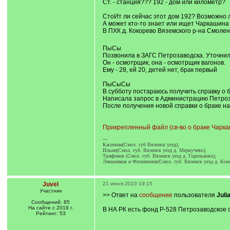
Ст. - станция??? 192 - дом или километр?
СтоИт ли сейчас этот дом 192? Возможно л
А может кто-то знает или ищет Чаркашин
В ПХК д. Кокорево Вяземского р-на Смоленс
ПыСы
Позвонила в ЗАГС Петрозаводска. Уточнил
Он - осмотрщик, она - осмотрщик вагонов.
Ему - 28, ей 20, детей нет, брак первый
ПыСыСы
В субботу постараюсь получить справку о
Написала запрос в Администрацию Петрозав
После получения новой справки о браке на
Прикрепленный файл (св-во о браке Чаркаш
---
Касаткин(Смол. губ Вяземск уезд);
Ильин(Смол. губ. Вяземск уезд д. Меркучево);
Трифонов (Смол. губ. Вяземск уезд д. Горельково);
Левшенков и Филимонов(Смол. губ. Вяземск уезд д. Комя
Juvel
21 июня 2023 19:15
Участник
>> Ответ на
сообщение
пользователя
Juli
Сообщений: 85
На сайте с 2019 г.
В НА РК есть фонд Р-528 Петрозаводское о
Рейтинг: 53