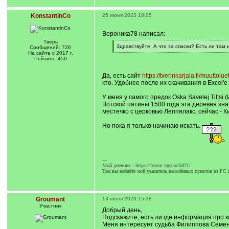
KonstantinCo
25 июня 2023 10:05
Вероника78 написал:
Тверь
[
Здравствуйте. А что за списки? Есть ли там
Сообщений: 726
q
[
На сайте с 2017 г.
]
/
Рейтинг: 450
q
]
Да, есть сайт
https://tverinkarjala.fi/muuttoluet
кто. Удобнее после их скачивания в Excel'
У меня у самого предок Oska Savelej Tilts
Вотской пятины 1500 года эта деревня знач
местечко с церковью Леппялакс, сейчас - К
Но пока я только начинаю искать.
---
Мой дневник - https://forum.vgd.ru/5071/
Там вы найдёте мой указатель населённых пунктов из РС 
Groumant
13 июля 2023 15:38
Участник
Добрый день,
Подскажите, есть ли где информация про 
Меня интересует судьба Филиппова Семена 