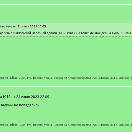
Hargaeva от 21 июня 2023 10:05
еление Октябрьской железной дороги (1817-1966). Но описи личных дел на букву "Ч" пока
гино); Зайцев(Смол. губ. Вяземск уезд д. Бородино), Сереженков(Смол. губ. Вяземск уезд д. Левково
ya1970
от 21 июня 2023 22:09
 Вадимы не попадались...
гино); Зайцев(Смол. губ. Вяземск уезд д. Бородино), Сереженков(Смол. губ. Вяземск уезд д. Левково