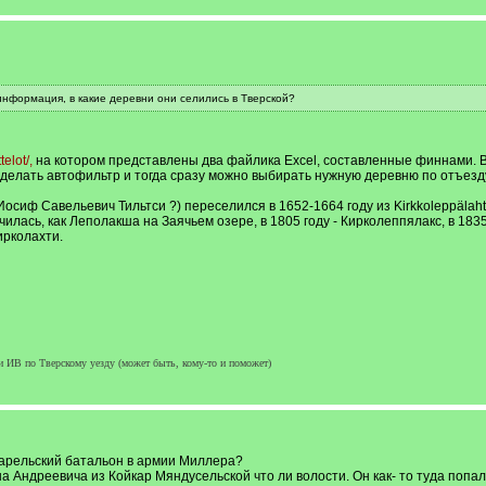
 информация, в какие деревни они селились в Тверской?
telot/,
на котором представлены два файлика Excel, составленные финнами. В 
е делать автофильтр и тогда сразу можно выбирать нужную деревню по отъезду
i (Иосиф Савельевич Тильтси ?) переселился в 1652-1664 году из Kirkkoleppäla
илась, как Леполакша на Заячьем озере, в 1805 году - Кирколеппялакс, в 1835
ирколахти.
и ИВ по Тверскому уезду (может быть, кому-то и поможет)
карельский батальон в армии Миллера?
Андреевича из Койкар Мяндусельской что ли волости. Он как- то туда попал