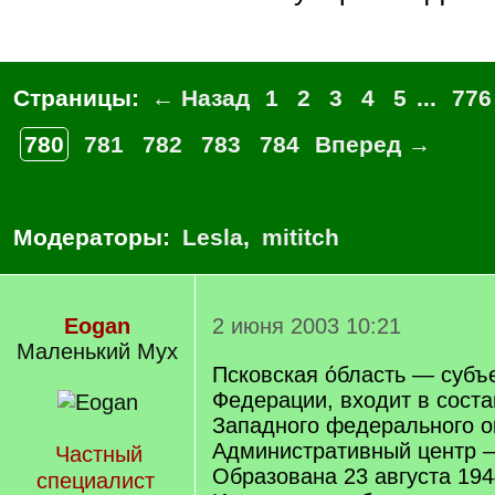
Страницы:
← Назад
1
2
3
4
5
...
776
780
781
782
783
784
Вперед →
Модераторы:
Lesla
,
mititch
Eogan
2 июня 2003 10:21
Маленький Мух
Псковская о́бласть — субъ
Федерации, входит в соста
Западного федерального о
Административный центр —
Частный
Образована 23 августа 194
специалист