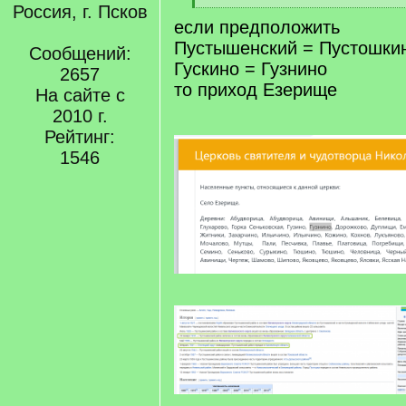
]
Россия, г. Псков
[
если предположить
/
q
Пустышенский = Пустошки
Сообщений:
]
Гускино = Гузнино
2657
то приход Езерище
На сайте с
2010 г.
Рейтинг:
1546