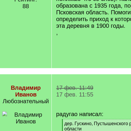
образована с 1935 года, по
88
Псковская область. Помог
определить приход к котор
эта деревня в 1900 годы.
,
Владимир
17 фев. 11:49
Иванов
17 фев. 11:55
Любознательный
радугао написал:
[
дер. Гускино, Пустышенского
q
области