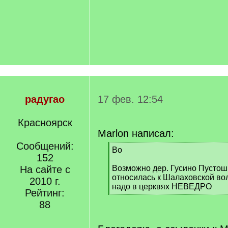
радугао
17 фев. 12:54
Красноярск
Marlon написал:
Сообщений:
[
Во
152
q
]
На сайте с
Возможно дер. Гусино Пустошк
относилась к Шалаховской вол
2010 г.
надо в церквях НЕВЕДРО
Рейтинг:
[
88
/
q
]