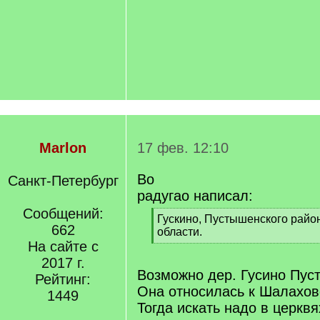
Marlon
17 фев. 12:10
Во
Санкт-Петербург
радугао написал:
Сообщений:
[
Гускино, Пустышенского райо
662
q
области.
]
На сайте с
[
/
2017 г.
q
Возможно дер. Гусино Пуст
Рейтинг:
]
Она относилась к Шалаховс
1449
Тогда искать надо в церкв