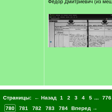
Фёдор Дмитриевич (из мещ
Страницы:
← Назад
1
2
3
4
5
...
776
780
781
782
783
784
Вперед →