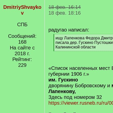
DmitriyShvayko
18 фев. 16:14
v
18 фев. 18:16
СПБ
радугао написал:
Сообщений:
[
ищу Лапенкова Федора Дмитри
168
q
писала дер. Гускино Пустошк
]
На сайте с
Калининской области
[
2018 г.
/
Рейтинг:
q
229
]
«Список населенных мест 
губернии 1906 г.»
им. Гускино
дворянину Бобровскому и
Лапенкову,
Здесь под номером 32
https://viewer.rusneb.ru/ru/