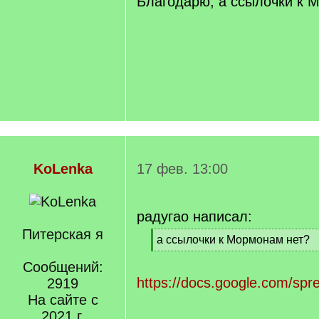
Благодарю, а ссылочки к 
KoLenka
17 фев. 13:00
радугао написал:
Питерская я
[
а ссылочки к Мормонам нет?
q
[
]
Сообщений:
/
q
https://docs.google.com/sp
2919
]
На сайте с
2021 г.