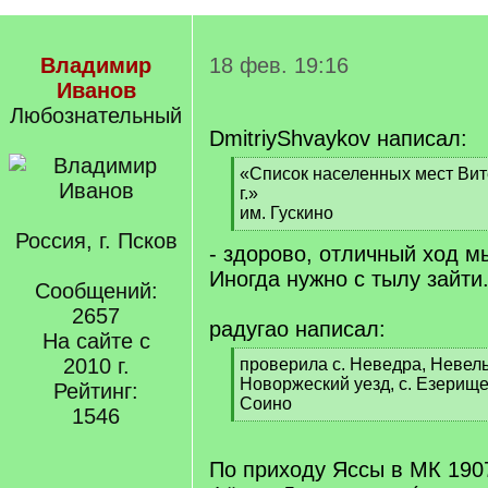
Владимир
18 фев. 19:16
Иванов
Любознательный
DmitriyShvaykov написал:
[
«Список населенных мест Вит
q
г.»
]
им. Гускино
[
Россия, г. Псков
- здорово, отличный ход м
/
q
Иногда нужно с тылу зайти
Сообщений:
]
2657
радугао написал:
На сайте с
2010 г.
[
проверила с. Неведра, Невель
q
Новоржеский уезд, с. Езерище
Рейтинг:
]
Соино
1546
[
/
q
По приходу Яссы в МК 190
]