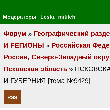
Модераторы:
Lesla
,
mititch
Форум
»
Географический разд
И РЕГИОНЫ
»
Российская Фед
Россия, Северо-Западный окру
Псковская область
» ПСКОВСК
И ГУБЕРНИЯ [тема №9429]
RSS