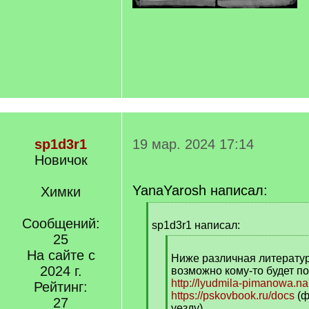
sp1d3r1
19 мар. 2024 17:14
Новичок
YanaYarosh написал:
Химки
[
Сообщений:
q
sp1d3r1 написал:
]
25
[
На сайте с
q
Ниже различная литератур
2024 г.
]
возможно кому-то будет по
http://lyudmila-pimanowa.na
Рейтинг:
https://pskovbook.ru/docs
(ф
27
уезду)