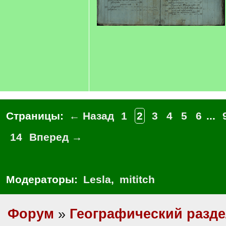
Страницы:
← Назад
1
2
3
4
5
6
...
14
Вперед →
Модераторы:
Lesla
,
mititch
Форум
»
Географический разд