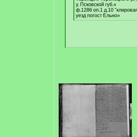
у. Псковской губ.»
ф.1286 оп.1 д.10 "клиров
уезд погост Ельно»
[
/
q
]
[
/
q
]