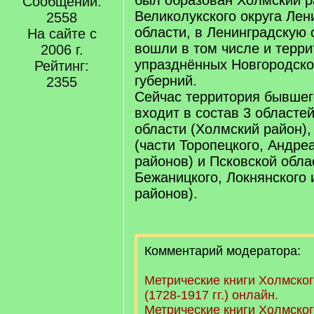
был образован Холмский р
Сообщений:
Великолукского округа Лен
2558
области, в Ленинградскую 
На сайте с
вошли в том числе и терри
2006 г.
упразднённых Новгородско
Рейтинг:
губерний.
2355
Сейчас территория бывшег
входит в состав 3 областе
области (Холмский район),
(части Торопецкого, Андре
районов) и Псковской обла
Бежаницкого, Локнянского 
районов).
Комментарий модератора:
Метрические книги Холмско
(1728-1917 гг.) онлайн.
Метрические книги Холмског