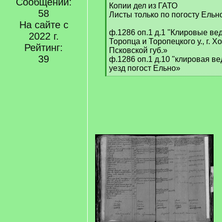
Сообщений:
[
Копии дел из ГАТО
58
q
Листы только по погосту Ельн
]
На сайте с
ф.1286 оп.1 д.1 "Клировые вед
2022 г.
Торопца и Торопецкого у., г. Х
Рейтинг:
Псковской губ.»
39
ф.1286 оп.1 д.10 "клировая в
уезд погост Ельно»
[
/
q
]