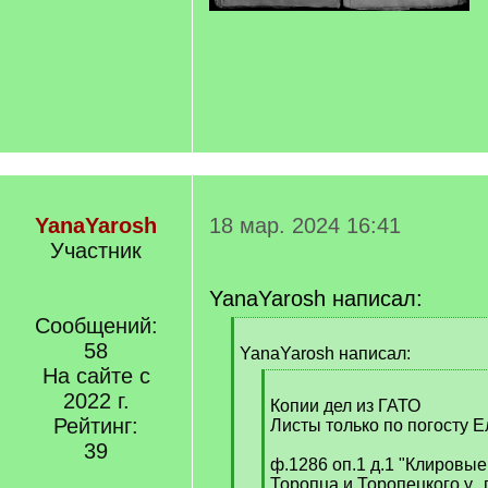
YanaYarosh
18 мар. 2024 16:41
Участник
YanaYarosh написал:
Сообщений:
[
58
q
YanaYarosh написал:
]
На сайте с
[
2022 г.
q
Копии дел из ГАТО
Рейтинг:
]
Листы только по погосту Е
39
ф.1286 оп.1 д.1 "Клировые
Торопца и Торопецкого у., 