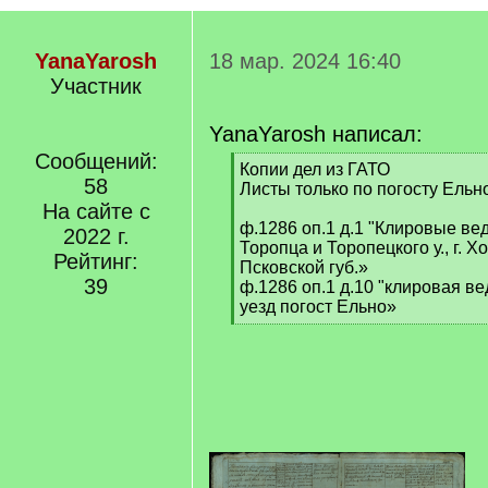
YanaYarosh
18 мар. 2024 16:40
Участник
YanaYarosh написал:
Сообщений:
[
Копии дел из ГАТО
58
q
Листы только по погосту Ельн
]
На сайте с
ф.1286 оп.1 д.1 "Клировые вед
2022 г.
Торопца и Торопецкого у., г. Х
Рейтинг:
Псковской губ.»
39
ф.1286 оп.1 д.10 "клировая в
уезд погост Ельно»
[
/
q
]