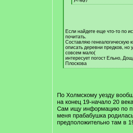
[
/
q
]
Если найдете еще что-то по ис
почитать.
Составляю генеалогическую кн
описать деревни предков, но
совсем мало(
интересует погост Ельно, Дощ
Плоскова
[
/
q
]
По Холмскому уезду вооб
на конец 19-начало 20 века
Сам ищу информацию по по
меня прабабушка родилас
предположительно там в 19