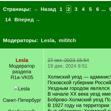
Страницы:
← Назад
1
2
3
4
5
6
...
14
Вперед →
Модераторы:
Lesla
,
mititch
Lesla
27 окт. 2023 15:54
Модератор
19 дек. 2024 9:51
раздела
Холмский уезд — админис
R1a-VK05
Псковской губернии Россий
Уездным городом являлся
В начале XX века уезд име
Боброво-Холмский уезд Пс
Санкт-Петербург
В 1927 году на территории