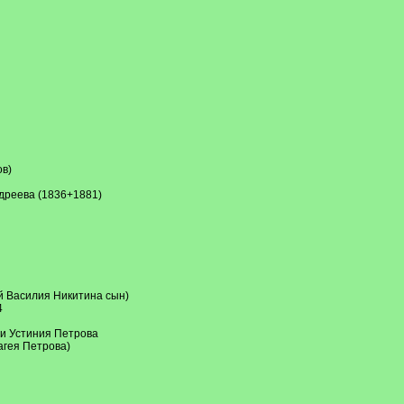
в)
дреева (1836+1881)
й Василия Никитина сын)
4
 и Устиния Петрова
агея Петрова)