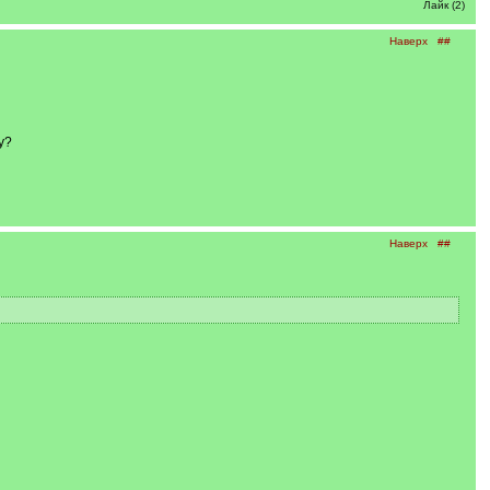
Лайк (2)
Наверх
##
у?
Наверх
##