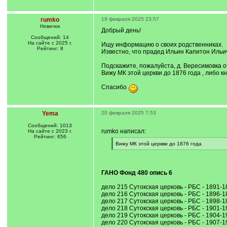
rumko
19 февраля 2025 23:57
Новичок
Добрый день!
Сообщений: 14
На сайте с 2025 г.
Ищу информацию о своих родственниках.
Рейтинг: 8
Известно, что прадед Ильин Капитон Ильич
Подскажите, пожалуйста, д. Вересимовка о
Вижу МК этой церкви до 1876 года , либо к
Спасибо
Yema
20 февраля 2025 7:53
Сообщений: 1013
rumko написал:
На сайте с 2023 г.
Рейтинг: 656
[
Вижу МК этой церкви до 1876 года
q
[
]
/
q
]
ГАНО Фонд 480 опись 6
дело 215 Сутокская церковь - РБС - 1891-1
дело 216 Сутокская церковь - РБС - 1896-1
дело 217 Сутокская церковь - РБС - 1898-1
дело 218 Сутокская церковь - РБС - 1901-1
дело 219 Сутокская церковь - РБС - 1904-1
дело 220 Сутокская церковь - РБС - 1907-1