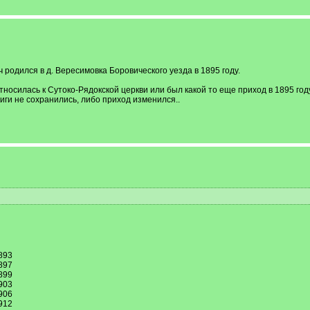
 родился в д. Вересимовка Боровического уезда в 1895 году.
тносилась к Сутоко-Рядокской церкви или был какой то еще приход в 1895 год
ниги не сохранились, либо приход изменился..
893
897
899
903
906
912