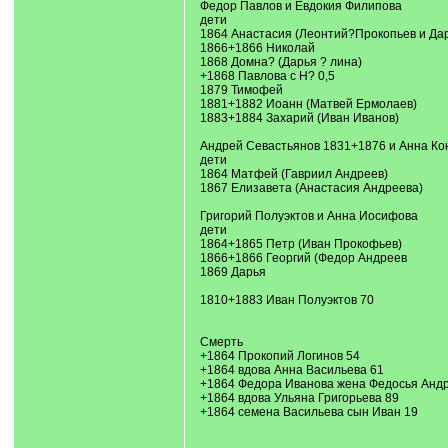
Федор Павлов и Евдокия Филипова
дети
1864 Анастасия (Леонтий?Прокопьев и Дар
1866+1866 Николай
1868 Домна? (Дарья ? лина)
+1868 Павлова с Н? 0,5
1879 Тимофей
1881+1882 Иоанн (Матвей Ермолаев)
1883+1884 Захарий (Иван Иванов)
Андрей Севастьянов 1831+1876 и Анна Ко
дети
1864 Матфей (Гавриил Андреев)
1867 Елизавета (Анастасия Андреева)
Григорий Полуэктов и Анна Иосифова
дети
1864+1865 Петр (Иван Прокофьев)
1866+1866 Георгий (Федор Андреев
1869 Дарья
1810+1883 Иван Полуэктов 70
Смерть
+1864 Прокопий Логинов 54
+1864 вдова Анна Васильева 61
+1864 Федора Иванова жена Федосья Андр
+1864 вдова Ульяна Григорьева 89
+1864 семена Васильева сын Иван 19