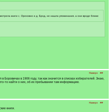
мотрела книги с. Ореховно и д. Брод, не нашла упоминания, а они вроде ближе
Наверх
##
оровичах в 1906 году, так как значится в списках избирателей. Знаю,
что-то найти о них, об их пребывании там информацию.
Наверх
##
кие книги.