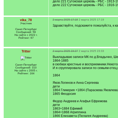
дело 221 Сутокская церковь - РБС - 1913-1
дело 222 Сутокская церковь - РБС - 1916-1
vika_78
2 марта 2025 17:18
2 марта 2025 17:19
Участник
Здравствуйте, подскажите пожалуйста, к к
Санкт-Петербург
Сообщений: 59
На сайте с 2022 г.
Рейтинг: 67
Tritter
2 марта 2025 23:27
2 марта 2025 23:33
Выкладываю записи МК по д.Владычно, Шег
1864-1885
в скобках крестные и восприемники.Некот
Санкт-Петербург
Сообщений: 310
И я сгруппировала записи по семьям-отец,
На сайте с 2005 г.
Рейтинг: 164
1864
Яков Логинов и Анна Сергеева
дети
1864 Гликерия +1864 (Параскева Яковлева
1865 Феодосия
Федор Андреев и Агафья Ефремова
дети
1863+1884 Ефимий
1864+1868 Агриппина
1866 Елизавета (Пелагея Андреева)