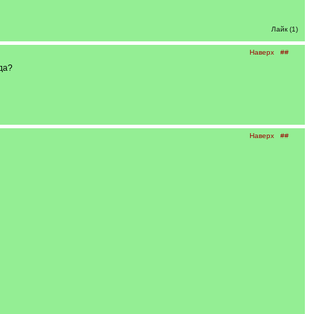
Лайк (1)
Наверх
##
да?
Наверх
##