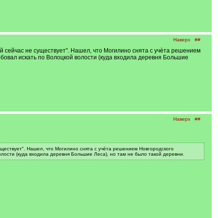
Наверх
##
й сейчас не существует". Нашел, что Могилино снята с учѐта решением
робовал искать по Волоцкой волости (куда входила деревня Большие
Наверх
##
уществует". Нашел, что Могилино снята с учѐта решением Новгородского
олости (куда входила деревня Большие Леса), но там не было такой деревни.