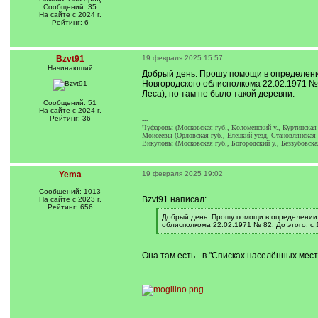
Сообщений: 35
На сайте с 2024 г.
Рейтинг: 6
Bzvt91
19 февраля 2025 15:57
Начинающий
Добрый день. Прошу помощи в определении 
Новгородского облисполкома 22.02.1971 № 
Леса), но там не было такой деревни.
Сообщений: 51
На сайте с 2024 г.
Рейтинг: 36
---
Чуфаровы (Московская губ., Коломенский у., Куртинская в
Моисеевы (Орловская губ., Елецкий уезд, Становлянская в
Викуловы (Московская губ., Богородский у., Беззубовска
Yema
19 февраля 2025 19:02
Сообщений: 1013
Bzvt91 написал:
На сайте с 2023 г.
Рейтинг: 656
[
Добрый день. Прошу помощи в определении п
q
облисполкома 22.02.1971 № 82. До этого, с 
]
[
/
q
Она там есть - в "Списках населённых мест
]