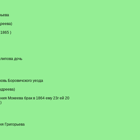
рьева
дреева)
1865 )
илипова дочь
овь Боровичского уезда
ндреева)
ния Мокеева брак в 1864 ему 23г ей 20
)
ия Григорьева