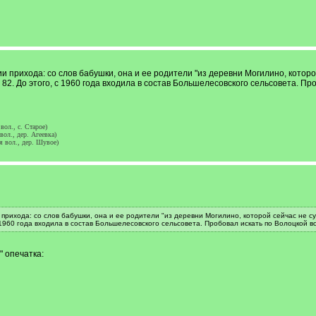
прихода: со слов бабушки, она и ее родители "из деревни Могилино, которо
82. До этого, с 1960 года входила в состав Большелесовского сельсовета. П
ол., с. Старое)
ол., дер. Агеевка)
я вол., дер. Шувое)
рихода: со слов бабушки, она и ее родители "из деревни Могилино, которой сейчас не с
1960 года входила в состав Большелесовского сельсовета. Пробовал искать по Волоцкой в
" опечатка: