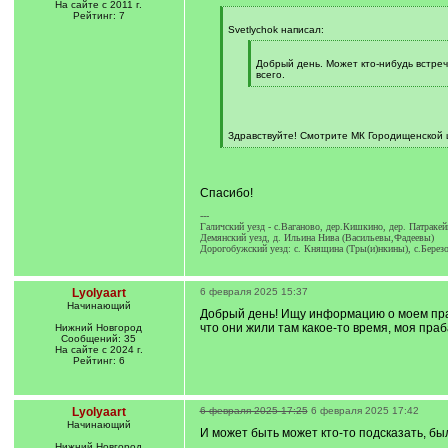
На сайте с 2011 г.
Рейтинг: 7
[
q
Svetlychok написал:
]
[
q
Добрый день. Может кто-нибудь встреч
]
всего.
[
/
q
]
Здравствуйте! Смотрите МК Городищенской 
[
/
q
]
Спасибо!
---
Галичский уезд - с.Ваганово, дер.Кишкино, дер. Патраке
Демянский уезд, д. Ильина Нива (Васильевы,Фадеевы)
Дорогобужский уезд: с. Княщина (Тры(и)нкины), с.Берез
Lyolyaart
6 февраля 2025 15:37
Начинающий
Добрый день! Ищу информацию о моем прап
что они жили там какое-то время, моя пра
Нижний Новгород
Сообщений: 35
На сайте с 2024 г.
Рейтинг: 6
Lyolyaart
6 февраля 2025 17:25
6 февраля 2025 17:42
Начинающий
И может быть может кто-то подсказать, бы
Нижний Новгород