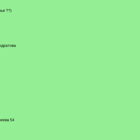
ья ??)
ндратова
еева 54