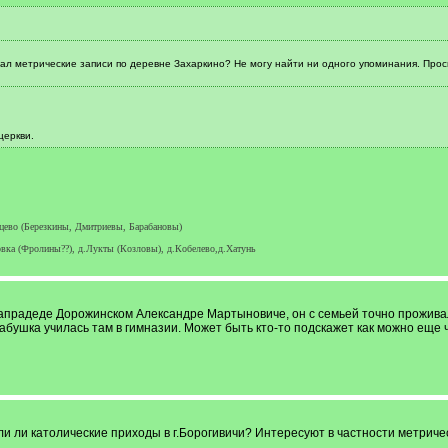
ал метрические записи по деревне Захаркино? Не могу найти ни одного упоминания. Прос
церкви.
йцево (Березкины, Дмитриевы, Барабановы)
овка (Фролины??), д.Лукты (Козловы), д.Кобелево,д.Хатунь
радеде Дорожинском Александре Мартыновиче, он с семьей точно проживал в Б
бабушка училась там в гимназии. Может быть кто-то подскажет как можно еще 
ли ли католические приходы в г.Борогивичи? Интересуют в частности метричес