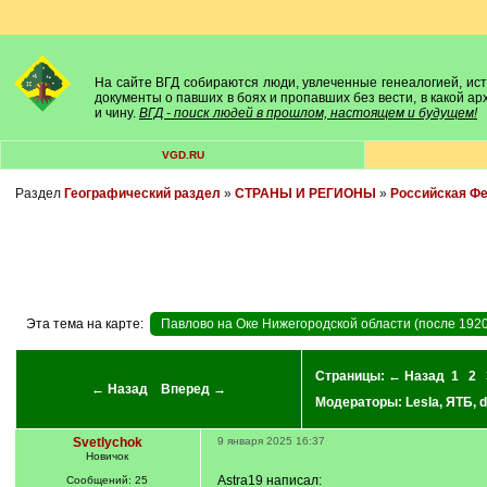
На сайте ВГД собираются люди, увлеченные генеалогией, исто
документы о павших в боях и пропавших без вести, в какой а
и чину.
ВГД - поиск людей в прошлом, настоящем и будущем!
VGD.RU
Раздел
Географический раздел
»
СТРАНЫ И РЕГИОНЫ
»
Российская Ф
Эта тема на карте:
Павлово на Оке Нижегородской области (после 1920
Страницы:
← Назад
1
2
← Назад
Вперед →
Модераторы:
Lesla
,
ЯТБ
,
d
Svetlychok
9 января 2025 16:37
Новичок
Astra19 написал:
Сообщений: 25