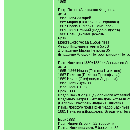
1865
Петр Петров Анастасия Федорова
дети
1863+1864 Захарий
1865 Мария (Екатерина Стефанова)
1867 Евдокия (Мария Семенова)
1869+1869 Ефимий (Федор Андреев)
1900 Полищенская церковь
Брак
Крестецкого уезда д.Бобылева
Федор Николаев вторым бр 38
Д.Владычно Мария Петрова 35
(Владычно Алексей Петров,Григорий Петро
Петр Никитин (1830+1884) и Анастасия Ан
дети
1865+1866 Ирина (Татьяна Никитина)
1867 Пелагея (Пелагея Прокофьева)
1869 Ирина (Стефанида Андреева)
1863+1869 Акулина
1873+1880 Стефан
Брак 1883
Федор Васильев (30 д.Дорохнова отставно
Владычно Петра Никитина дочь Устиния 2
(Василий Ппетров и Федосья Никитина)
Измаиловского полка кр-н Федор Васильев
1885 Пелагея д.Дорохнова (Владычна Пел
Брак 1883
Иван Нилов Высогин 22 Боровичи
Петра Никитина дочь Ефросинья 22