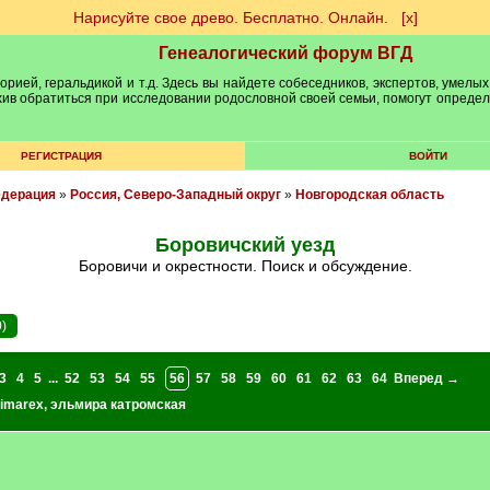
Нарисуйте свое древо. Бесплатно. Онлайн.
[х]
Генеалогический форум ВГД
рией, геральдикой и т.д. Здесь вы найдете собеседников, экспертов, умелых
рхив обратиться при исследовании родословной своей семьи, помогут опреде
РЕГИСТРАЦИЯ
ВОЙТИ
едерация
»
Россия, Северо-Западный округ
»
Новгородская область
Боровичский уезд
Боровичи и окрестности. Поиск и обсуждение.
)
3
4
5
...
52
53
54
55
56
57
58
59
60
61
62
63
64
Вперед →
imarex
,
эльмира катромская