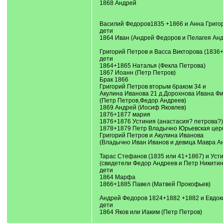
1868 Андрей
Василий Федоров1835 +1866 и Анна Григо
дети
1864 Иван (Андрей Федоров и Пелагея Ан
Григорий Петров и Васса Викторова (1836+
дети
1864+1865 Наталья (Фекла Петрова)
1867 Иоанн (Петр Петров)
Брак 1866
Григорий Петров вторым браком 34 и
Акулина Иванова 21 д.Дорохнова Ивана Ф
(Петр Петров,Федор Андреев)
1869 Андрей (Иосиф Яковлев)
1876+1877 мария
1876+1876 Устиния (анастасия? петрова?)
1878+1879 Петр Владычно Юрьевская церк
Григорий Петров и Акулина Иванова
(Владычно Иван Иванов и девица Мавра А
Тарас Стефанов (1835 или 41+1867) и Усти
(свидетели Федор Андреев и Петр Никитин
дети
1864 Марфа
1866+1885 Павел (Матвей Прокофьев)
Андрей Федоров 1824+1882 +1882 и Евдок
дети
1864 Яков или Иаким (Петр Петров)