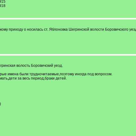
915
918
акому приходу о носилась ст. Яблоновка Шегринской волости Боровичского уез
ринская волость Боровичский уезд.
орые имена были трудночитаемые,поэтому иногда под вопросом.
мать,дети за весь период,браки детей.
)