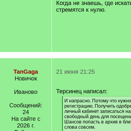
q
Когда не знаешь, где иска
]
стремятся к нулю.
TanGaga
21 июня 21:25
Новичок
Терсинец написал:
Иваново
[
И напрасно. Потому что нужно
Сообщений:
q
регистрацию. Получить одобр
]
24
личный кабинет записаться н
свободный день для посещени
На сайте с
Шансов попасть в архив в бл
2026 г.
слова совсем.