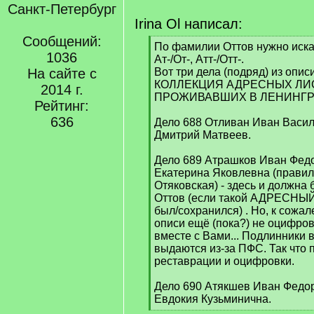
Санкт-Петербург
Irina Ol написал:
Сообщений:
[
По фамилии Оттов нужно иска
1036
q
Ат-/От-, Атт-/Отт-.
]
На сайте с
Вот три дела (подряд) из опис
КОЛЛЕКЦИЯ АДРЕСНЫХ ЛИС
2014 г.
ПРОЖИВАВШИХ В ЛЕНИНГРАДЕ
Рейтинг:
636
Дело 688 Отливан Иван Васи
Дмитрий Матвеев.
Дело 689 Атрашков Иван Фед
Екатерина Яковлевна (правил
Отяковская) - здесь и должна
Оттов (если такой АДРЕСНЫЙ
был/сохранился) . Но, к сожал
описи ещё (пока?) не оцифро
вместе с Вами... Подлинники 
выдаются из-за ПФС. Так что 
реставрации и оцифровки.
Дело 690 Атякшев Иван Федо
Евдокия Кузьминична.
[