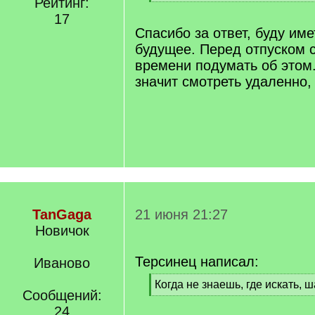
Рейтинг:
[
/
17
q
Спасибо за ответ, буду име
]
будущее. Перед отпуском 
времени подумать об этом
значит смотреть удаленно,
TanGaga
21 июня 21:27
Новичок
Терсинец написал:
Иваново
[
Когда не знаешь, где искать, 
Сообщений:
q
[
]
24
/