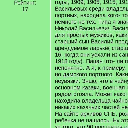
годы, 1909, 1905, 1915, 19
Рейтинг:
Васильевых среди владель
17
портных, находила кого- то
немного не тех. Типа я зна
Николай Васильевич Васил
для простых мужиков, каки
старший сын Василий прод
арендуемом ларьке( старш
16, когда они уехали из са
1918 году). Пацан что- ли 
непонятно. А я, к примеру,
но дамского портного. Каки
неувязки. Знаю, что в чай
основном казаки, военная 
рядом стояла. Может каког
находила владельца чайно
никаких казачьих частей не
На сайте архивов СПБ, ро
ребенка не нашлось. Ну это
за того, что 90 процентов 