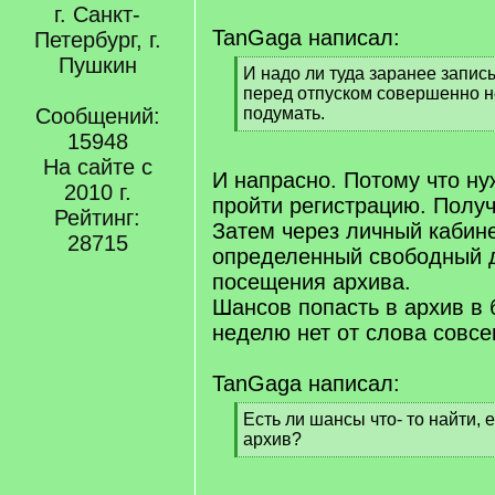
г. Санкт-
TanGaga написал:
Петербург, г.
Пушкин
[
И надо ли туда заранее записы
q
перед отпуском совершенно н
]
Сообщений:
подумать.
[
15948
/
На сайте с
q
И напрасно. Потому что ну
2010 г.
]
пройти регистрацию. Получ
Рейтинг:
Затем через личный кабине
28715
определенный свободный 
посещения архива.
Шансов попасть в архив в
неделю нет от слова совсе
TanGaga написал:
[
Есть ли шансы что- то найти, 
q
архив?
]
[
/