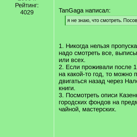
q
Рейтинг:
]
TanGaga написал:
4029
[
я не знаю, что смотреть. Посо
q
[
]
/
q
]
1. Никогда нельзя пропуск
надо смотреть все, выпис
или всех.
2. Если проживали после 1
на какой-то год, то можно 
двигаться назад через На
книги.
3. Посмотреть описи Казен
городских фондов на пред
чайной, мастерских.