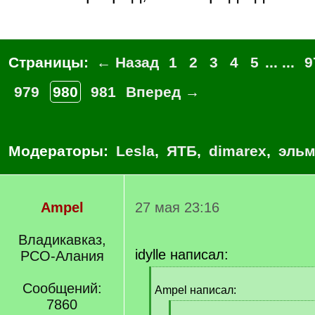
Страницы:
← Назад
1
2
3
4
5
... ...
9
979
980
981
Вперед →
Модераторы:
Lesla
,
ЯТБ
,
dimarex
,
эльм
Ampel
27 мая 23:16
Владикавказ,
idylle написал:
РСО-Алания
[
Сообщений:
q
Ampel написал:
]
7860
[