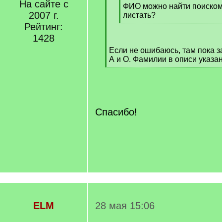
На сайте с
q
ФИО можно найти поиском
2007 г.
]
листать?
[
Рейтинг:
/
1428
q
Если не ошибаюсь, там пока з
]
А и О. Фамилии в описи указан
[
/
q
]
Спасибо!
ELM
28 мая 15:06