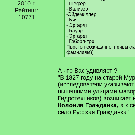
2010 г.
- Шефер
- Вализер
Рейтинг:
-Эйдемиллер
10771
- Бич
- Эргардт
- Бауэр
- Эргардт
- Габергитро
Просто неожиданно: привыкла
фамилиям)).
[
/
q
А что Вас удивляет ?
]
"В 1827 году на старой Му
(исследователи указывают
нынешними улицами Фавор
Гидротехников) возникает
Колония Гражданка,
а к с
село Русская Гражданка".