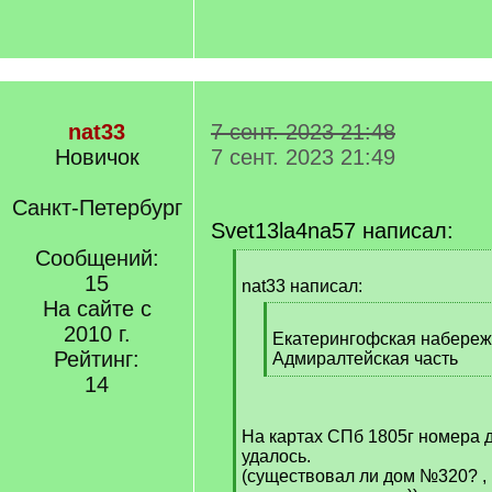
nat33
7 сент. 2023 21:48
Новичок
7 сент. 2023 21:49
Санкт-Петербург
Svet13la4na57 написал:
Сообщений:
[
15
q
nat33 написал:
]
На сайте с
[
2010 г.
q
Екатерингофская набережн
Рейтинг:
]
Адмиралтейская часть
[
14
/
q
На картах СПб 1805г номера 
]
удалось.
(существовал ли дом №320? ,