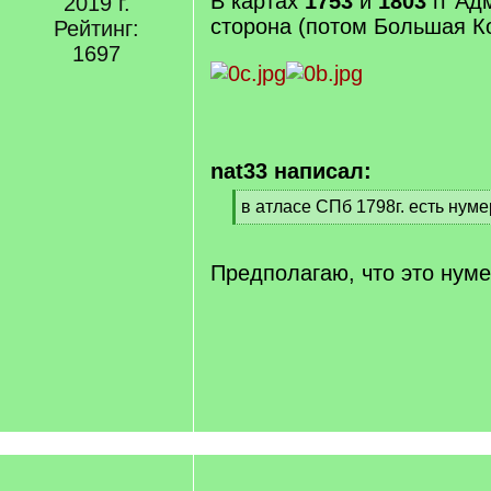
В картах
1753
и
1803
гг Ад
2019 г.
сторона (потом Большая К
Рейтинг:
1697
nat33 написал:
[
в атласе СПб 1798г. есть нум
q
[
]
/
q
Предполагаю, что это нуме
]