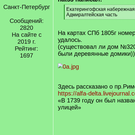
Санкт-Петербург
[
Екатерингофская набережная 
q
Адмиралтейская часть
]
Сообщений:
[
/
2820
q
На картах СПб 1805г номе
На сайте с
]
удалось.
2019 г.
(существовал ли дом №320
Рейтинг:
были деревянные домики))
1697
Здесь рассказано о пр.Рим
https://alfa-delta.livejourna
«В 1739 году он был назва
улицей»