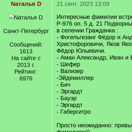
Nаталья D
21 сент. 2023 13:09
Интересные фамилии встр
Р-976 оп. 5 д. 21 Подворны
в селении Гражданка :
Санкт-Петербург
- Фогельгезанг Фёдор и Ан
Христофоровичи, Яков Яко
Сообщений:
Фёдор Юльевичи.
1613
- Аман Александр, Иван и 
На сайте с
- Шефер
2013 г.
- Вализер
Рейтинг:
-Эйдемиллер
6976
- Бич
- Эргардт
- Бауэр
- Эргардт
- Габергитро
Просто неожиданно: привы