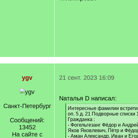
ygv
21 сент. 2023 16:09
Nаталья D написал:
Санкт-Петербург
[
Интересные фамилии встрети
q
оп. 5 д. 21 Подворные списки 
]
Сообщений:
Гражданка :
- Фогельгезанг Фёдор и Андр
13452
Яков Яковлевич, Пётр и Фёдо
На сайте с
- Аман Александр, Иван и Его