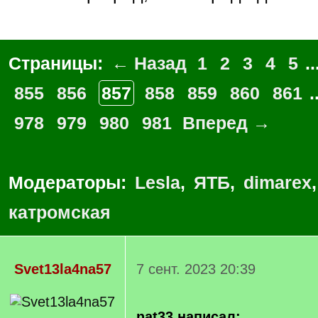
Страницы:
← Назад
1
2
3
4
5
..
855
856
857
858
859
860
861
.
978
979
980
981
Вперед →
Модераторы:
Lesla
,
ЯТБ
,
dimarex
катромская
Svet13la4na57
7 сент. 2023 20:39
nat33 написал: