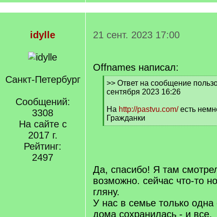
idylle
21 сент. 2023 17:00
Offnames написал:
Санкт-Петербург
[
>> Ответ на сообщение пользов
q
сентября 2023 16:26
]
Сообщений:
На
http://pastvu.com/
есть немн
3308
Гражданки
На сайте с
[
2017 г.
/
q
Рейтинг:
]
2497
Да, спасибо! Я там смотрел
возможно. сейчас что-то н
гляну.
У нас в семье только одна
дома сохранилась - и все.