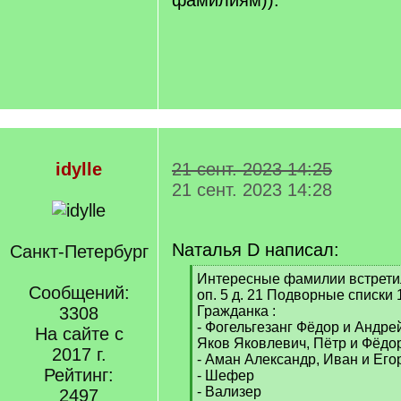
фамилиям)).
idylle
21 сент. 2023 14:25
21 сент. 2023 14:28
Nаталья D написал:
Санкт-Петербург
[
Интересные фамилии встрети
Сообщений:
q
оп. 5 д. 21 Подворные списки 
]
3308
Гражданка :
- Фогельгезанг Фёдор и Андр
На сайте с
Яков Яковлевич, Пётр и Фёдо
2017 г.
- Аман Александр, Иван и Его
Рейтинг:
- Шефер
- Вализер
2497