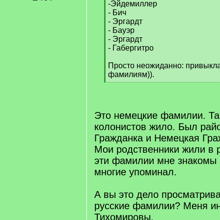
-Эйдемиллер
- Бич
- Эргардт
- Бауэр
- Эргардт
- Габергитро
Просто неожиданно: привыкла
фамилиям)).
[
/
q
]
Это немецкие фамилии. Та
колонистов жило. Был рай
Гражданка и Немецкая Гра
Мои родственники жили в р
эти фамилии мне знакомы -
многие упоминал.
А вы это дело просматрив
русские фамилии? Меня и
Тихомировы.