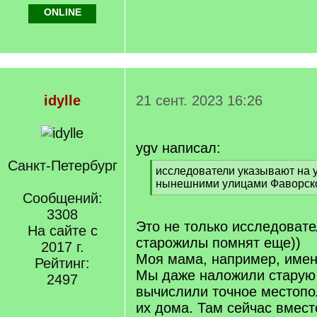
ONLINE
idylle
21 сент. 2023 16:26
ygv написал:
Санкт-Петербург
[
исследователи указывают на 
q
нынешними улицами Фаворско
]
Сообщений:
[
/
3308
q
Это не только исследовате
На сайте с
]
старожилы помнят еще))
2017 г.
Моя мама, например, имен
Рейтинг:
Мы даже наложили старую 
2497
вычислили точное местопо
их дома. Там сейчас вмест