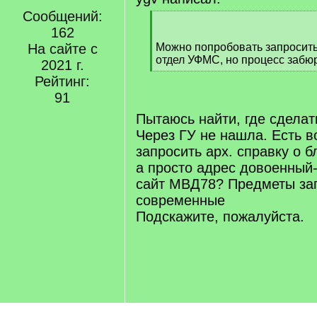
Сообщений:
[
162
q
]
На сайте с
Можно попробовать запросит
отдел УФМС, но процесс забю
2021 г.
[
Рейтинг:
/
91
q
]
Пытаюсь найти, где сделат
Через ГУ не нашла. Есть 
запросить арх. справку о б
а просто адрес довоенный-
сайт МВД78? Предметы за
современные
Подскажите, пожалуйста.