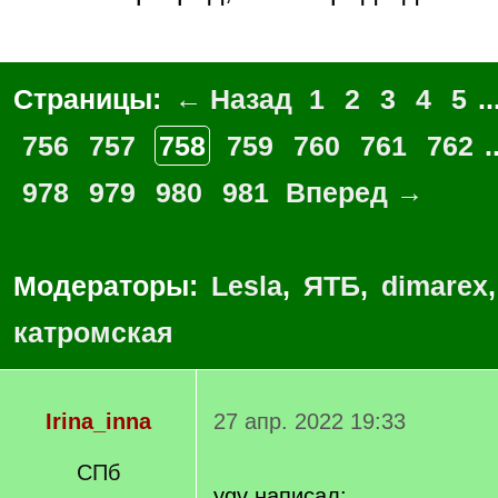
Страницы:
← Назад
1
2
3
4
5
..
756
757
758
759
760
761
762
.
978
979
980
981
Вперед →
Модераторы:
Lesla
,
ЯТБ
,
dimarex
катромская
Irina_inna
27 апр. 2022 19:33
СПб
ygv написал: