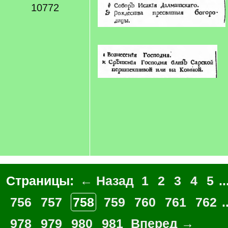
10772
Страницы:
← Назад
1
2
3
4
5
..
756
757
758
759
760
761
762
.
978
979
980
981
Вперед →