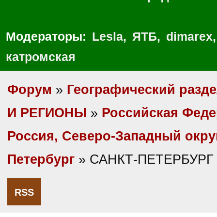
Модераторы:
Lesla
,
ЯТБ
,
dimarex
катромская
Форум
»
Географический разд
И РЕГИОНЫ
»
Российская Фед
Россия, Северо-Западный окру
Петербург
» САНКТ-ПЕТЕРБУРГ 
RSS