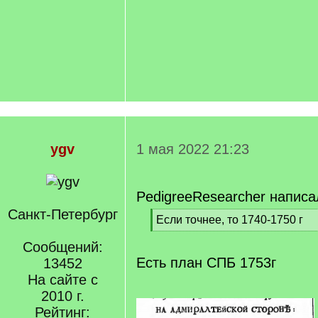
ygv
1 мая 2022 21:23
PedigreeResearcher написа
Санкт-Петербург
[
Если точнее, то 1740-1750 г
q
[
]
Сообщений:
/
q
Есть план СПБ 1753г
13452
]
На сайте с
2010 г.
Рейтинг: