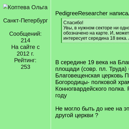
PedigreeResearcher написа
Санкт-Петербург
[
Спасибо!
q
Увы, в нужном секторе ни одн
]
Сообщений:
обозначено на карте. И, може
интересует середина 18 века.
214
[
На сайте с
/
2012 г.
q
]
Рейтинг:
В середине 19 века на Бл
253
площади (совр. пл. Труда)
Благовещенская церковь П
Богородицы- полковой хра
Конногвардейского полка. 
году
Не могло быть до нее на э
другой церкви ?