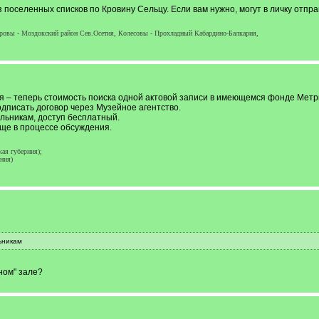
из поселенных списков по Кровину Сельцу. Если вам нужно, могут в личку отпра
аровы - Моздокский район Сев.Осетия, Колесовы - Прохладный Кабардино-Балкария,
 – теперь стоимость поиска одной актовой записи в имеющемся фонде Метрич
дписать договор через Музейное агентство.
льникам, доступ бесплатный.
ще в процессе обсуждения.
ая губерния);
ния)
ьникам
ном" зале?