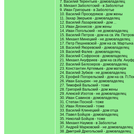
7. Василий Терентьев - домовладелец
8. Михаил Заболотский - в Заболотье
9. Иван Григорьев - в Заболотье
10. Василий Проскуряков - дом жены
11. Захар Зверьков - домовладелец
12. Василий Лазаревский - дом ...
13. Иван Деонисов - дом жены
14. Иван Погольский - не домовладелец
15. Василий Петров - дом на св. Ив. Петро
16. Михаил Минецкий - не домовладелец
17. Петр Пешневской - дом на св. Мартына .
18. Василий Якоревский - домовладелец
19. Василий Фалев - домовладелец
20. Василий Софронов - домовладелец
21. Михаил Ануфриев - дом на св.Ив. Ануф
22. Василий Белозеров - домовладелец
23. Константин Артемьев - дом матери
24. Василий Зубков - не домовладелец
25. Ерофей Погорельский - дом на св. П.По
26. Иван Базырин - не домовладелец
27. Тимофей Вальский - тоже
28. Григорий Вальский - дом жены
29. Алексей Изотов - не домовладелец
30. Иван Савинов - домовладелец
31. Степан Посной - тоже
32. Иван Ялгинский - тоже
33. Василий Клинецкий - дом отца
34. Павел Бойцов - домовладелец
35. Николай Бойцов - тоже
36. Михаил Наумов - в Заболотье
37. Андрей Марковский - не домовладелец
38. Дмитрий Дрегольский - домовладелец