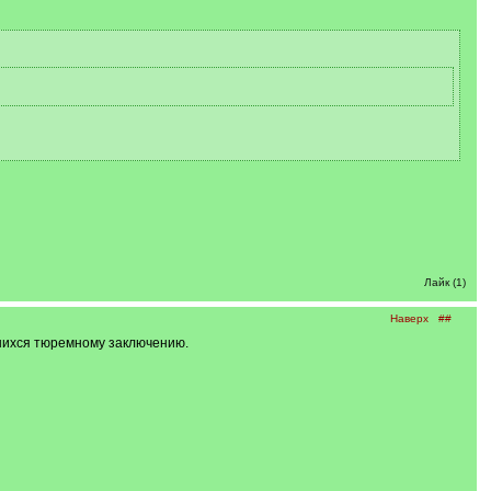
Лайк (1)
Наверх
##
гшихся тюремному заключению.