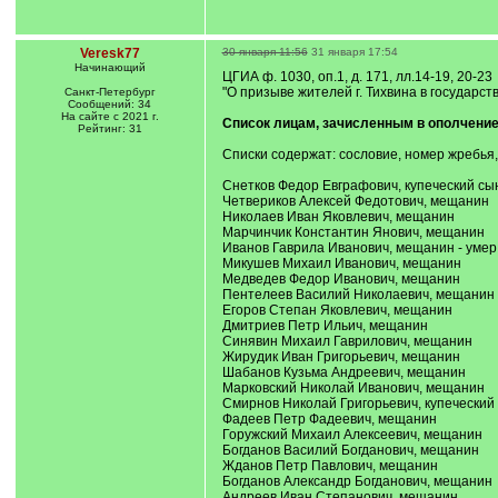
Veresk77
30 января 11:56
31 января 17:54
Начинающий
ЦГИА ф. 1030, оп.1, д. 171, лл.14-19, 20-23
"О призыве жителей г. Тихвина в государст
Санкт-Петербург
Сообщений: 34
На сайте с 2021 г.
Список лицам, зачисленным в ополчение в
Рейтинг: 31
Списки содержат: сословие, номер жребья,
Снетков Федор Евграфович, купеческий сы
Четвериков Алексей Федотович, мещанин
Николаев Иван Яковлевич, мещанин
Марчинчик Константин Янович, мещанин
Иванов Гаврила Иванович, мещанин - умер в
Микушев Михаил Иванович, мещанин
Медведев Федор Иванович, мещанин
Пентелеев Василий Николаевич, мещанин
Егоров Степан Яковлевич, мещанин
Дмитриев Петр Ильич, мещанин
Синявин Михаил Гаврилович, мещанин
Жирудик Иван Григорьевич, мещанин
Шабанов Кузьма Андреевич, мещанин
Марковский Николай Иванович, мещанин
Смирнов Николай Григорьевич, купеческий
Фадеев Петр Фадеевич, мещанин
Горужский Михаил Алексеевич, мещанин
Богданов Василий Богданович, мещанин
Жданов Петр Павлович, мещанин
Богданов Александр Богданович, мещанин
Андреев Иван Степанович, мещанин