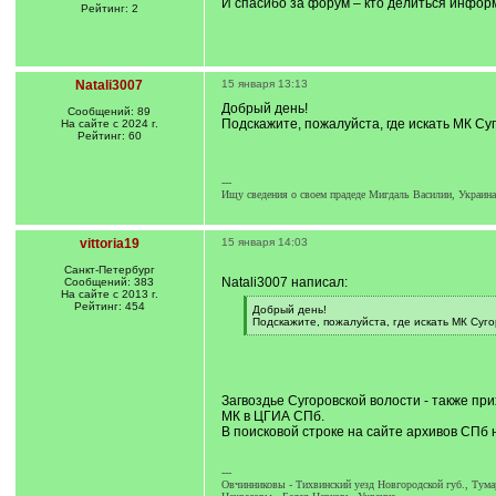
И спасибо за форум – кто делиться инфор
Рейтинг: 2
Natali3007
15 января 13:13
Добрый день!
Сообщений: 89
Подскажите, пожалуйста, где искать МК С
На сайте с 2024 г.
Рейтинг: 60
---
Ищу сведения о своем прадеде Мигдаль Василии, Украина
vittoria19
15 января 14:03
Санкт-Петербург
Natali3007 написал:
Сообщений: 383
На сайте с 2013 г.
Рейтинг: 454
[
Добрый день!
q
Подскажите, пожалуйста, где искать МК Суг
]
[
/
q
]
Загвоздье Сугоровской волости - также пр
МК в ЦГИА СПб.
В поисковой строке на сайте архивов СПб 
---
Овчинниковы - Тихвинский уезд Новгородской губ., Тум