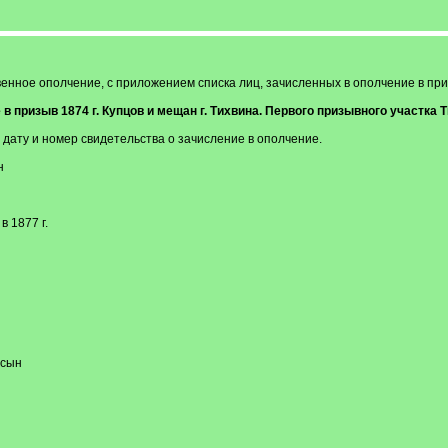
венное ополчение, с приложением списка лиц, зачисленных в ополчение в приз
 призыв 1874 г. Купцов и мещан г. Тихвина. Первого призывного участка Т
 дату и номер свидетельства о зачисление в ополчение.
н
 1877 г.
 сын