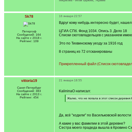
Некрасовы - Белая Церковь, Украина
Sk78
16 января 22:57
Вдруг кому нибудь интересно будет, нашел
ЦГИА СПб. Фонд 1034. Опись 3. Дело 18
Петергоф
Сообщений: 164
Списки скотовладельцев с указанием имеющ
На сайте с 2018 г.
Рейтинг: 109
Это по Тихвинскому уезду за 1916 год
8 страниц из 72 отсканированы
Прикрепленный файл (Список скотовладельц
vittoria19
21 января 18:55
Санкт-Петербург
KalininaO написал:
Сообщений: 383
На сайте с 2013 г.
Рейтинг: 454
[
Жалко, что не попала в этот список деревня
q
[
]
/
q
]
Да, всё "ходили" по Васильковской волости 
А какие у вас фамилии в этой деревне?
Сестра моего прадеда вышла в Кровино Се