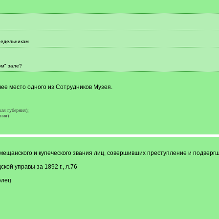
недельникам
ом" зале?
чее место одного из Сотрудников Музея.
ая губерния);
ния)
з мещанского и купеческого звания лиц, совершивших преступление и подвер
кой управы за 1892 г., л.76
елец