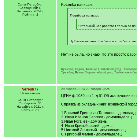
KoLenka написал:
Санкт-Петербург
Сообщений: 4
На сайте с 2024 г.
[
Рейтинг: 2
q
Tregubova написал:
]
[
q
Читальный Зал работает только по по
]
[
/
q
]
Ну Вы насмешили. Вы были в этом "читальн
[
/
q
Нет, не была, но знаю что это просто рабо
]
---
Кузнецов, Садков, Кольцов (Тихвинский уезд, Новгородск
Трегубов, Нечаев (Борисоглебский уезд, Тамбовская губер
Veresk77
29 января 23:24
29 января 23:25
Начинающий
ЦГИА ф.1030, оп.1. д.61 Об исключении и
Санкт-Петербург
Сообщений: 34
Справка из окладных книг Тихвинской городс
На сайте с 2021 г.
Рейтинг: 31
1.Василий Григорьев Талманов - домовлад
2. Иван Иванов Сергеев - домовладелец
3.Иван Рогачев - дом жены
4. Иван Кривоборский - дом ...
5.Николай Злынский - домовладелец
6. Григорий Фалев - домовладелец