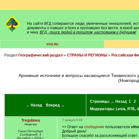
На сайте ВГД собираются люди, увлеченные генеалогией, исто
документы о павших в боях и пропавших без вести, в какой а
и чину.
ВГД - поиск людей в прошлом, настоящем и будущем!
VGD.RU
Раздел
Географический раздел
»
СТРАНЫ И РЕГИОНЫ
»
Российская Ф
Архивные источники и вопросы касающиеся Тихвинского уезда. А также его территории до создания уезда в 1773 году, принадлежащие в основном Обонежской пятине Нагорной части
(Новгород
Страницы:
← Назад
1
2
← Назад
Вперед →
Модераторы:
Lesla
,
ЯТБ
,
d
Tregubova
7 января 9:48
Новичок
>> Ответ на
сообщение
пользователя
vitt
Добрый день!
Санкт-Петербург
Сообщений: 4
Большое спасибо за разъясняющий ответ и 
На сайте с 2024 г.