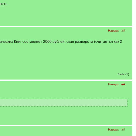
вить
Наверх
##
еских Книг составляет 2000 рублей, скан разворота (считается как 2
Лайк (1)
Наверх
##
Наверх
##