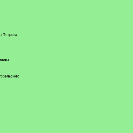
ва Петрова
..
риева
горельского