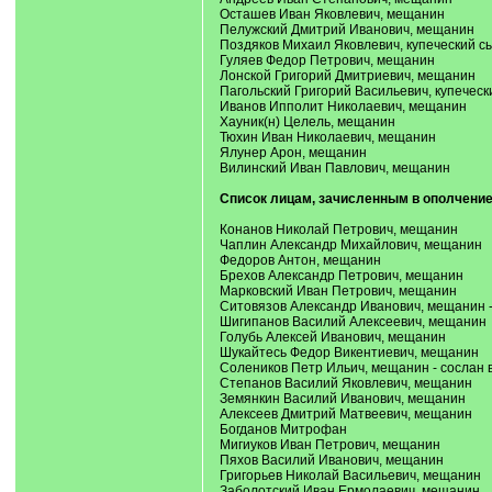
Осташев Иван Яковлевич, мещанин
Пелужский Дмитрий Иванович, мещанин
Поздяков Михаил Яковлевич, купеческий с
Гуляев Федор Петрович, мещанин
Лонской Григорий Дмитриевич, мещанин
Пагольский Григорий Васильевич, купеческ
Иванов Ипполит Николаевич, мещанин
Хауник(н) Целель, мещанин
Тюхин Иван Николаевич, мещанин
Ялунер Арон, мещанин
Вилинский Иван Павлович, мещанин
Список лицам, зачисленным в ополчение в
Конанов Николай Петрович, мещанин
Чаплин Александр Михайлович, мещанин
Федоров Антон, мещанин
Брехов Александр Петрович, мещанин
Марковский Иван Петрович, мещанин
Ситовязов Александр Иванович, мещанин - 
Шигипанов Василий Алексеевич, мещанин
Голубь Алексей Иванович, мещанин
Шукайтесь Федор Викентиевич, мещанин
Солеников Петр Ильич, мещанин - сослан в
Степанов Василий Яковлевич, мещанин
Земянкин Василий Иванович, мещанин
Алексеев Дмитрий Матвеевич, мещанин
Богданов Митрофан
Мигиуков Иван Петрович, мещанин
Пяхов Василий Иванович, мещанин
Григорьев Николай Васильевич, мещанин
Заболотский Иван Ермолаевич, мещанин