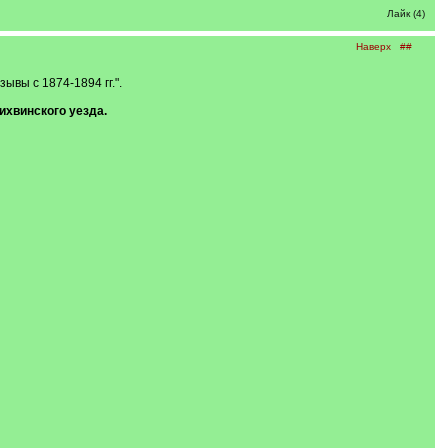
Лайк (4)
Наверх
##
ывы с 1874-1894 гг.".
ихвинского уезда.