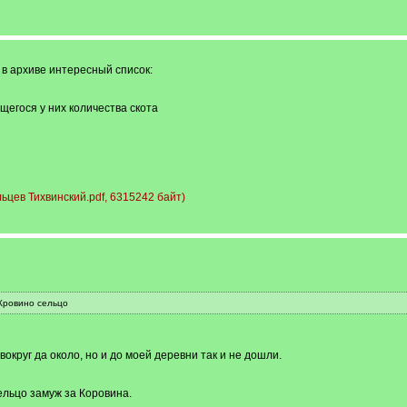
 в архиве интересный список:
егося у них количества скота
ев Тихвинский.pdf, 6315242 байт)
 Кровино сельцо
вокруг да около, но и до моей деревни так и не дошли.
льцо замуж за Коровина.