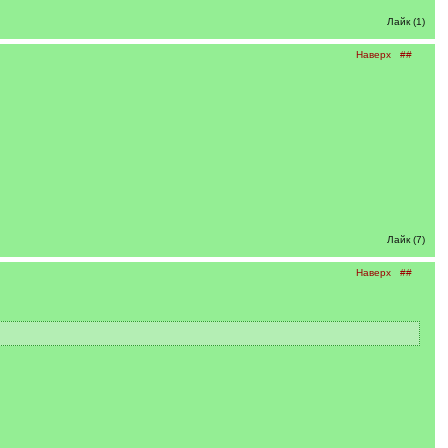
Лайк (1)
Наверх
##
Лайк (7)
Наверх
##