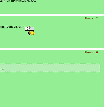
ЦГИА и Тихвинском музее.
Наверх
##
ревни Прокшеницы?
Наверх
##
цы?