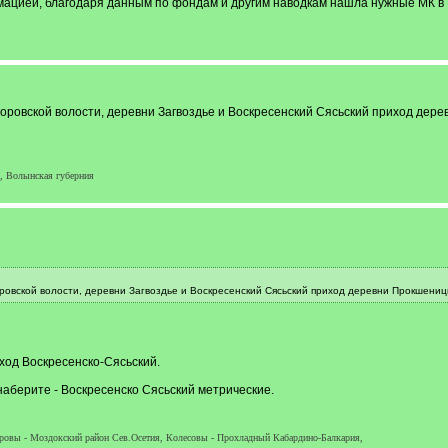
мацией, благодаря данным по фондам и другим наводкам нашла нужные МК в 
угоровской волости, деревни Загвоздье и Воскресенский Сясьский приход де
, Волынская губерния
оровской волости, деревни Загвоздье и Воскресенский Сясьский приход деревни Прокшени
иход Воскресенско-Сясьский.
наберите - Воскресенско Сясьский метрические.
аровы - Моздокский район Сев.Осетия, Колесовы - Прохладный Кабардино-Балкария,