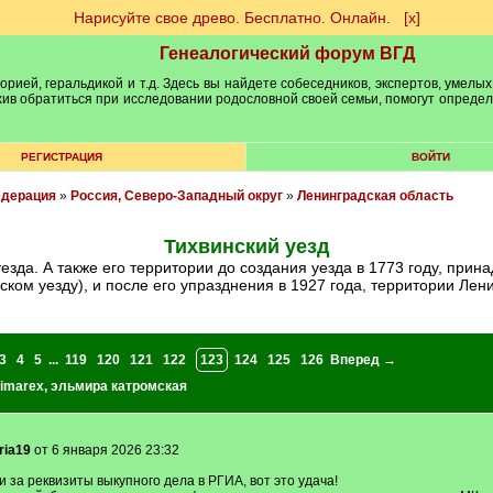
Нарисуйте свое древо. Бесплатно. Онлайн.
[х]
Генеалогический форум ВГД
рией, геральдикой и т.д. Здесь вы найдете собеседников, экспертов, умелых
рхив обратиться при исследовании родословной своей семьи, помогут опреде
РЕГИСТРАЦИЯ
ВОЙТИ
едерация
»
Россия, Северо-Западный округ
»
Ленинградская область
Тихвинский уезд
ском уезду), и после его упразднения в 1927 года, территории Лен
3
4
5
...
119
120
121
122
123
124
125
126
Вперед →
imarex
,
эльмира катромская
oria19
от 6 января 2026 23:32
за реквизиты выкупного дела в РГИА, вот это удача!