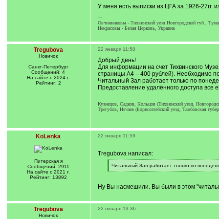
У меня есть выписки из ЦГА за 1926-27гг. 
---
Овчинниковы - Тихвинский уезд Новгородской губ., Тум
Некрасовы - Белая Церковь, Украина
Tregubova
22 января 11:50
Новичок
Добрый день!
Для информации на счет Тихвинского Музея
Санкт-Петербург
Сообщений: 4
страницы А4 – 400 рублей). Необходимо по
На сайте с 2024 г.
Читальный Зал работает только по понеде
Рейтинг: 2
Предоставление удалённого доступа все е
---
Кузнецов, Садков, Кольцов (Тихвинский уезд, Новгородск
Трегубов, Нечаев (Борисоглебский уезд, Тамбовская губер
KoLenka
22 января 11:59
Tregubova написал:
Питерская я
[
Читальный Зал работает только по понедел
Сообщений: 2911
q
[
На сайте с 2021 г.
]
/
Рейтинг: 13892
q
Ну Вы насмешили. Вы были в этом "читаль
]
Tregubova
22 января 13:36
Новичок