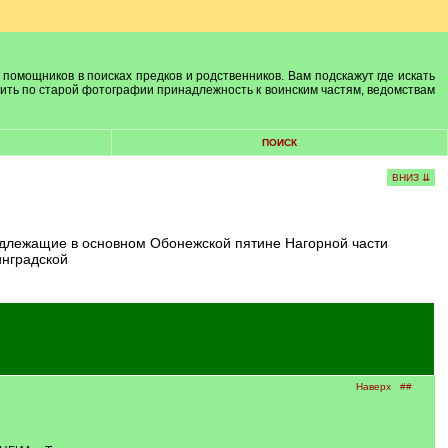
 помощников в поисках предков и родственников. Вам подскажут где искать
лить по старой фотографии принадлежность к воинским частям, ведомствам
ПОИСК
ВНИЗ ⇊
инградской
Наверх
##