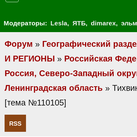
Модераторы:
Lesla
,
ЯТБ
,
dimarex
,
эльм
Форум
»
Географический разд
И РЕГИОНЫ
»
Российская Фед
Россия, Северо-Западный окру
Ленинградская область
» Тихви
[тема №110105]
RSS