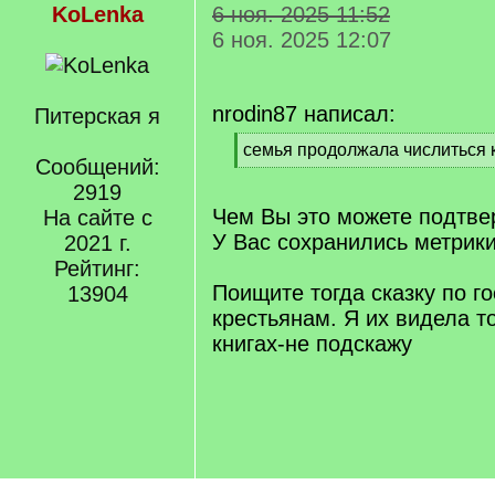
KoLenka
6 ноя. 2025 11:52
6 ноя. 2025 12:07
nrodin87 написал:
Питерская я
[
семья продолжала числиться 
Сообщений:
q
[
]
2919
/
q
Чем Вы это можете подтве
На сайте с
]
У Вас сохранились метрик
2021 г.
Рейтинг:
Поищите тогда сказку по г
13904
крестьянам. Я их видела то
книгах-не подскажу