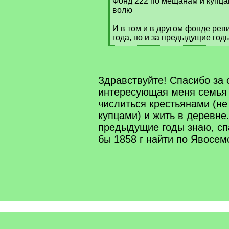
Фонд 222 по мещанам и купцам
]
волю
И в том и в другом фонде рев
года, но и за предыдущие год
[
/
q
]
Здравствуйте! Спасибо за о
интересующая меня семья
числиться крестьянами (н
купцами) и жить в деревне
предыдущие годы знаю, сп
бы 1858 г найти по Явосем