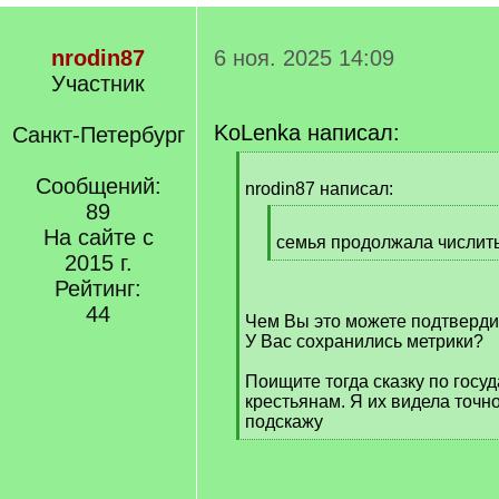
nrodin87
6 ноя. 2025 14:09
Участник
KoLenka написал:
Санкт-Петербург
[
Сообщений:
q
nrodin87 написал:
]
89
[
На сайте с
q
семья продолжала числит
2015 г.
]
[
/
Рейтинг:
q
44
Чем Вы это можете подтверди
]
У Вас сохранились метрики?
Поищите тогда сказку по гос
крестьянам. Я их видела точно
подскажу
[
/
q