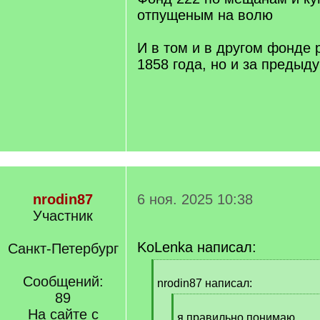
]
отпущеным на волю
И в том и в другом фонде 
1858 года, но и за предыд
nrodin87
6 ноя. 2025 10:38
Участник
KoLenka написал:
Санкт-Петербург
[
Сообщений:
q
nrodin87 написал:
]
89
[
На сайте с
q
я правильно понимаю