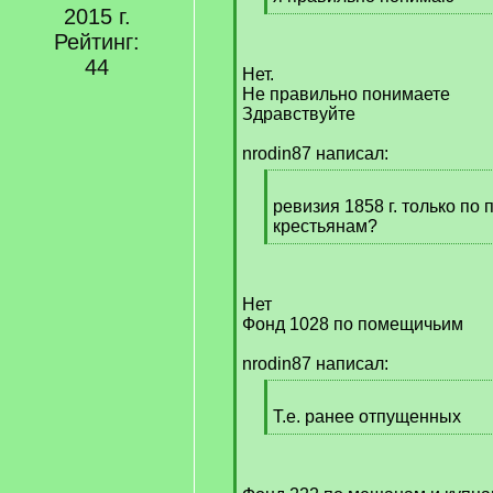
2015 г.
]
[
/
Рейтинг:
q
44
Нет.
]
Не правильно понимаете
Здравствуйте
nrodin87 написал:
[
q
ревизия 1858 г. только по
]
крестьянам?
[
/
q
Нет
]
Фонд 1028 по помещичьим
nrodin87 написал:
[
q
Т.е. ранее отпущенных
]
[
/
q