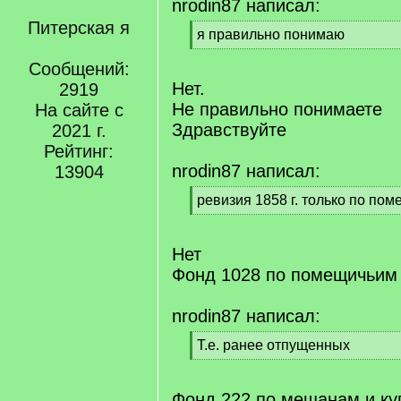
nrodin87 написал:
Питерская я
[
я правильно понимаю
q
[
]
Сообщений:
/
q
Нет.
2919
]
Не правильно понимаете
На сайте с
Здравствуйте
2021 г.
Рейтинг:
nrodin87 написал:
13904
[
ревизия 1858 г. только по по
q
[
]
/
q
Нет
]
Фонд 1028 по помещичьим
nrodin87 написал:
[
Т.е. ранее отпущенных
q
[
]
/
q
Фонд 222 по мещанам и куп