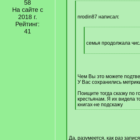
]
58
[
На сайте с
q
2018 г.
]
nrodin87 написал:
Рейтинг:
41
[
q
]
семья продолжала чис
[
/
q
]
Чем Вы это можете подтв
У Вас сохранились метрик
Поищите тогда сказку по 
крестьянам. Я их видела то
книгах-не подскажу
[
/
q
]
Да, разумеется, как раз запис