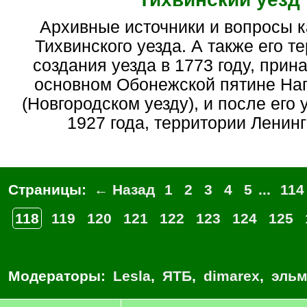
Архивные источники и вопросы касающиеся
Тихвинского уезда. А также его т
создания уезда в 1773 году, при
основном Обонежской пятине Наг
(Новгородском уезду), и после его
1927 года, территории Ленин
Страницы:
← Назад
1
2
3
4
5
...
114
118
119
120
121
122
123
124
125
Модераторы:
Lesla
,
ЯТБ
,
dimarex
,
эльм