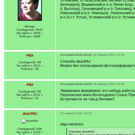
Тотемский, Устьсысольский, Велико-Устюжск
Белозерск), Вашкинский р-н (с Липин Бор), В
(г. Вытегра), Грязовецкий р-н (г. Грязовец)
Никольский р-н (г. Никольск), Нюксенский р-
р-н (п.г.т. Устье), Устюженский р-н (г. Устю
Москва
Сообщений: 5643
На сайте с 2005 г.
Рейтинг: 1669
alga
10 января 2020 12:39
10 января 2020 12:56
Спасибо dearthfu!
Сообщений: 98
Можно без согласования фотографироват
На сайте с 2012 г.
Рейтинг: 33
alga
10 января 2020 13:15
10 января 2020 15:55
Уважаемые форумчане, кто-нибудь работал
Сообщений: 98
Переписная книга Вологодского Спасо-При
На сайте с 2012 г.
Рейтинг: 33
Встречается ли там д.Липовик?
dearthfu
10 января 2020 13:22
alga написал:
Сообщений: 606
[
Спасибо dearthfu!
На сайте с 2019 г.
q
Можно без согласования фотографировать?