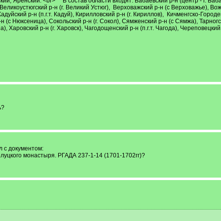
ий, Яренский. <br> В состав области входят: Бабаевский р-н (центр - г. Бабае
еликоустюгский р-н (г. Великий Устюг), Верховажский р-н (с Верховажье), Вожег
, Кадуйский р-н (п.г.т. Кадуй), Кирилловский р-н (г. Кириллов), Кичменгско-Горо
н (с Нюксеница), Сокольский р-н (г. Сокол), Сямженский р-н (с Сямжа), Тарногск
жна), Харовский р-н (г. Харовск), Чагодощенский р-н (п.г.т. Чагода), Череповецкий
ь?
 с документом:
луцкого монастыря. РГАДА 237-1-14 (1701-1702гг)?