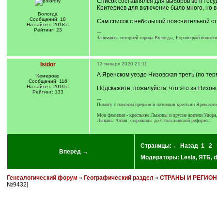
Список составлялся для выборов во II Госу
Критериев для включение было много, но 
Вологда
Сообщений: 18
Сам список с небольшой пояснительной с
На сайте с 2018 г.
Рейтинг: 23
---
Занимаюсь историей города Вологды, Боровецкой волости 
Isidor
13 января 2020 21:11
А Яренском уезде Низовская треть (по тер
Кемерово
Сообщений: 116
На сайте с 2019 г.
Подскажите, пожалуйста, что это за Низовс
Рейтинг: 133
---
Помогу с поиском предков и потомков крестьян Яренског
Мои фамилии - крестьяне Лыковы и другие жители Удора,
Лыковы Алтая, старожилы до Столыпинской реформы.
Страницы:
← Назад
1
2
Вперед →
Модераторы:
Lesla
,
ЯТБ
,
d
Генеалогический форум
»
Географический раздел
»
СТРАНЫ И РЕГИО
№9432]