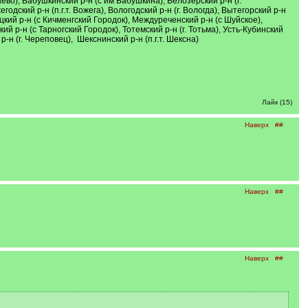
во), Бабушкинский р-н (с им Бабушкина), Белозерский р-н (г.
одский р-н (п.г.т. Вожега), Вологодский р-н (г. Вологда), Вытегорский р-н
децкий р-н (с Кичменгский Городок), Междуреченский р-н (с Шуйское),
ий р-н (с Тарногский Городок), Тотемский р-н (г. Тотьма), Усть-Кубинский
 р-н (г. Череповец), Шекснинский р-н (п.г.т. Шексна)
Лайк (15)
Наверх
##
Наверх
##
Наверх
##