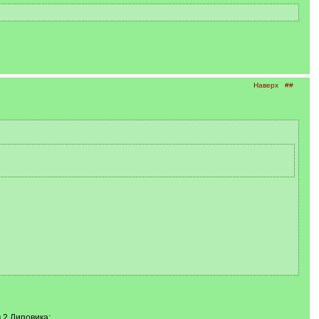
Наверх
##
 2 Липовика: