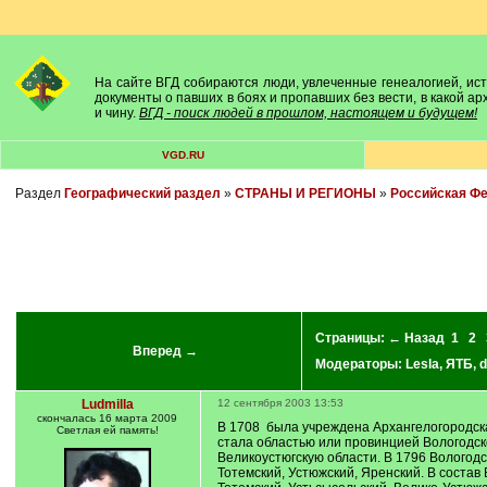
На сайте ВГД собираются люди, увлеченные генеалогией, исто
документы о павших в боях и пропавших без вести, в какой а
и чину.
ВГД - поиск людей в прошлом, настоящем и будущем!
VGD.RU
Раздел
Географический раздел
»
СТРАНЫ И РЕГИОНЫ
»
Российская Ф
Страницы:
← Назад
1
2
Вперед →
Модераторы:
Lesla
,
ЯТБ
,
d
Ludmilla
12 сентября 2003 13:53
скончалась 16 марта 2009
В 1708 была учреждена Архангелогородска
Светлая ей память!
стала областью или провинцией Вологодск
Великоустюгскую области. В 1796 Вологодс
Тотемский, Устюжский, Яренский. В состав