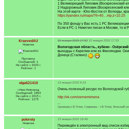
1 Великорецкий Липовик (Воскресенский кл
2 Надорожный Липовик (Воскресенский клю
На этой карте - Юго-Восток от Вологды, кр
https://yandex.ru/maps/?ll=40....mp;z=10.25
По 350 фонду у Вас есть 1 РС Великорецки
Если в РС-1 Никитин писан в Москве, то в 
KraevedAU
10 января 2020 17:52
10 января 2020 17:53
Новичок
Вологодская область., кубено - Озёрский 
выходцы с Карелии или из Финляндии. Они 
Донецк (Сталино)
Протвино
Сообщений: 1
На сайте с 2020 г.
Рейтинг: 1
olga621410
13 января 2020 9:23
Очень полезный ресурс по Вологодской гу
г.Ниж.Новгород
Сообщений: 1863
На сайте с 2015 г.
http://vk.com/vernemimena
Рейтинг: 1275
---
Архиповы-г.В.Устюг, Смирновы - г.В.Устюг, Вельский уе
poloroty
13 января 2020 19:46
Новичок
Переведён в электронный вид список избир