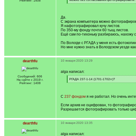
Рейтинг: 1408
]
[
/
q
]
Да.
С экрана компьютера можно фотографиров
Я нафотографировал кучу листов.
По 350-му фонду почти 60 тыщ листов.
Ещё сам по-тихоньку разбираюсь, нахожу 
По Вологде с РГАДА у меня есть фотокопии
Но мне нужно знать в Вологдском уезде как
dearthfu
10 января 2020 13:29
alga написал:
Сообщений: 606
[
РГАДА 237-1-14 (1701-1702гг)?
На сайте с 2019 г.
q
[
Рейтинг: 1408
]
/
q
]
С
237 фондом
я не работал. Но очень инте
Если архив не оцифрован, то фотографиро
Разрешается фотографировать только циф
dearthfu
10 января 2020 13:35
alga написал: