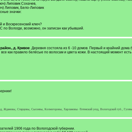
юч) Липовик Сохачев,
ч) Липовик, Бело-Липовик
асные значки:
й и Воскресенский ключ?
РС по Вологде, возможно, он записан как убывший.
район., д. Кривое
. Деревня состояла из 6 -10 домов. Первый и крайний дом
все как правило белёсые по волосам и цвета кожи. В настоящий момент есть 
бернии!
зд, Ждановы, Старцовы, Сысоевы, Колмогоровы, Харламовы -Тотемский уезд, Вологодской губ., Гусевы
ателей 1906 года по Вологодской губернии.