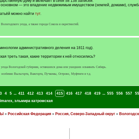
дарственную думу и включает в себя 58 138 записей.
в основном — это владение недвижимым имуществом (землей, домами), служб
татьёй можно найти
тут
.
Вологодского уезда, а также города Сокола и окрестностей.
минологии административного деления на 1811 год).
кая треть такая, какие территории к ней относились?
о уезда Вологодской губернии, оставшихся дома или ушедших осваивать Сибирь.
 особенно Выльгорта, Важгорта, Пучкомы, Острово, Муфтюги и т.д.
3
4
5
...
411
412
413
414
415
416
417
418
419
...
555
556
557
5
imarex
,
эльмира катромская
НЫ
»
Российская Федерация
»
Россия, Северо-Западный округ
»
Вологодск