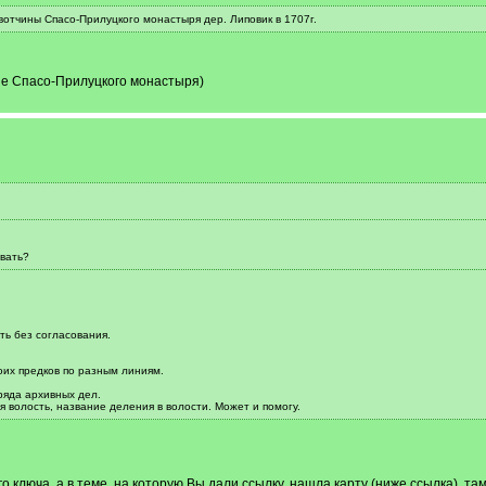
вотчины Спасо-Прилуцкого монастыря дер. Липовик в 1707г.
е Спасо-Прилуцкого монастыря)
вать?
ь без согласования.
оих предков по разным линиям.
ряда архивных дел.
я волость, название деления в волости. Может и помогу.
о ключа, а в теме, на которую Вы дали ссылку, нашла карту (ниже ссылка), там