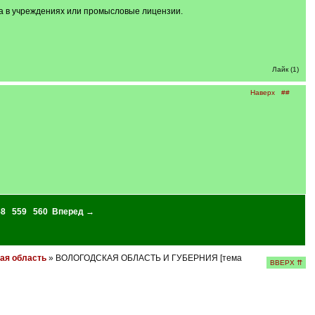
а в учреждениях или промысловые лицензии.
Лайк (1)
Наверх
##
58
559
560
Вперед →
ая область
» ВОЛОГОДСКАЯ ОБЛАСТЬ И ГУБЕРНИЯ [тема
ВВЕРХ ⇈