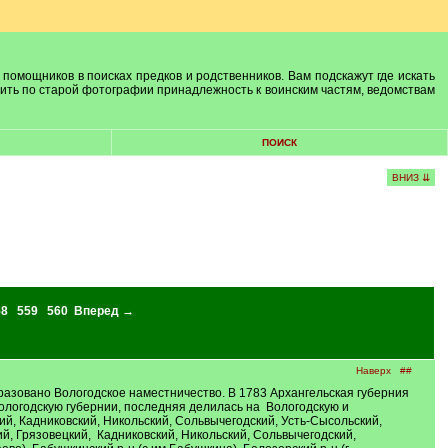
 помощников в поисках предков и родственников. Вам подскажут где искать
лить по старой фотографии принадлежность к воинским частям, ведомствам
ПОИСК
ВНИЗ ⇊
58
559
560
Вперед →
Наверх
##
разовано Вологодское наместничество. В 1783 Архангельская губерния
ологодскую губернии, последняя делилась на Вологодскую и
ий, Кадниковский, Никольский, Сольвычегодский, Усть-Сысольский,
ий, Грязовецкий, Кадниковский, Никольский, Сольвычегодский,