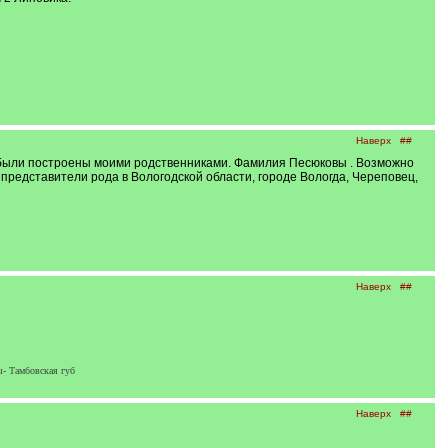
Наверх
##
а были построены моими родственниками. Фамилия Песюковы . Возможно
представители рода в Вологодской области, городе Вологда, Череповец,
Наверх
##
- Тамбовская губ
Наверх
##