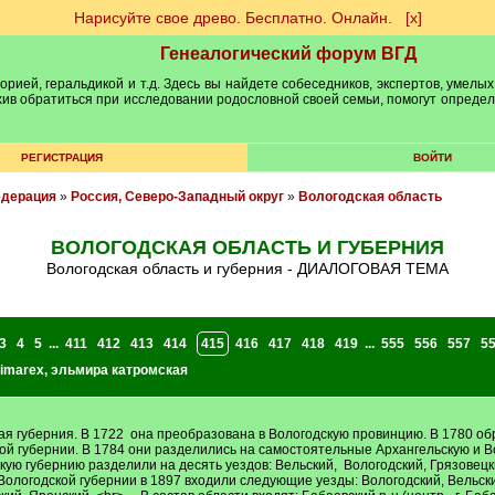
Нарисуйте свое древо. Бесплатно. Онлайн.
[х]
Генеалогический форум ВГД
рией, геральдикой и т.д. Здесь вы найдете собеседников, экспертов, умелых
рхив обратиться при исследовании родословной своей семьи, помогут опреде
РЕГИСТРАЦИЯ
ВОЙТИ
едерация
»
Россия, Северо-Западный округ
»
Вологодская область
ВОЛОГОДСКАЯ ОБЛАСТЬ И ГУБЕРНИЯ
Вологодская область и губерния - ДИАЛОГОВАЯ ТЕМА
3
4
5
...
411
412
413
414
415
416
417
418
419
...
555
556
557
5
imarex
,
эльмира катромская
я губерния. В 1722 она преобразована в Вологодскую провинцию. В 1780 об
ой губернии. В 1784 они разделились на самостоятельные Архангельскую и В
кую губернию разделили на десять уездов: Вельский, Вологодский, Грязовецк
 Вологодской губернии в 1897 входили следующие уезды: Вологодский, Вельск