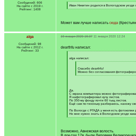
Сообщений: 606
[
Иван Никитин родился в Вологодском уезде 
На сайте с 2019 г.
q
[
Рейтинг: 1408
]
/
q
]
Может вам лучше написать
сюда
(Крестьян
alga
10 января 2020 16:37
11 января 2020 12:24
Сообщений: 98
dearthfu написал:
На сайте с 2012 г.
Рейтинг: 33
[
q
alga написал:
]
[
q
Спасибо dearthfu!
]
Можно без согласования фотографиро
[
/
q
]
Да.
С экрана компьютера можно фотографироват
Я нафотографировал кучу листов.
По 350-му фонду почти 60 тыщ листов.
Ещё сам по-тихоньку разбираюсь, нахожу св
По Вологде с РГАДА у меня есть фотокопии 
Но мне нужно знать в Вологдском уезде кака
[
/
q
]
Возможно, Авнежская волость.
В док-тах 17в. были Липовики Великорецког