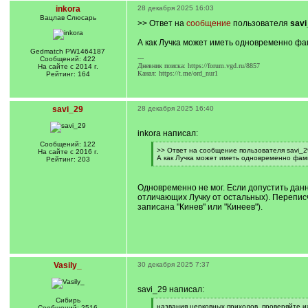
inkora
28 декабря 2025 16:03
Вацлав Слюсарь
>> Ответ на
сообщение
пользователя
savi
А как Лучка может иметь одновременно ф
Gedmatch PW1464187
---
Сообщений: 422
Дневник поиска: https://forum.vgd.ru/8857
На сайте с 2014 г.
Канал: https://t.me/ord_nur1
Рейтинг: 164
savi_29
28 декабря 2025 16:40
inkora написал:
Сообщений: 122
[
>> Ответ на сообщение пользователя savi_2
На сайте с 2016 г.
q
А как Лучка может иметь одновременно фам
Рейтинг: 203
]
[
/
q
Одновременно не мог. Если допустить данн
]
отличающих Лучку от остальных). Переписч
записана "Кинев" или "Кинеев").
Vasily_
30 декабря 2025 7:37
savi_29 написал:
Сибирь
[
названия церковных приходов, проверяйте и
Сообщений: 2516