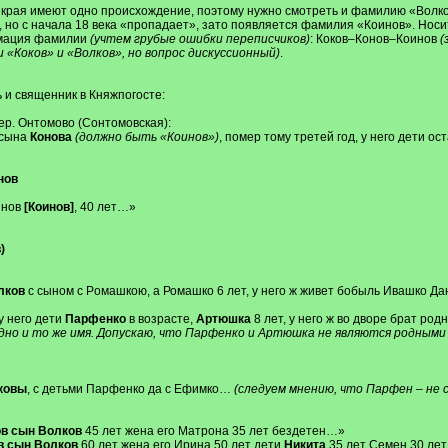
 края имеют одно происхождение, поэтому нужно смотреть и фамилию «Волк
ке, но с начала 18 века «пропадает», зато появляется фамилия «Коинов». Н
рмация фамилии
(учтем грубые ошибки переписчиков)
: Коков–Конов–Коинов
(
«Коков» и «Волков», но вопрос дискуссионный)
.
ь и священник в Княжпогосте:
ер. Онтомово (Сонтомовская):
 сына
Конова
(должно быть «Коинов»)
, помер тому третей год, у него дети ос
нов
янов
[Коинов]
, 40 лет…»
)
лков
с сыном с Poмашкою, а Ромашко 6 лет, у него ж живет бобыль Ивашко Д
 у него дети
Парфенко
в возрасте,
Артюшка
8 лет, у него ж во дворе брат ро
ь одно и то же имя. Допускаю, что Парфенко и Артюшка не являются родным
ковы
, с детьми Парфенко да с Ефимко…
(следуем мнению, что Парфен – не 
в сын Волков
45 лет жена его Матрона 35 лет бездетен…»
 сын Волков
60 лет жена его Ирина 50 лет дети
Никита
35 лет Семен 30 лет