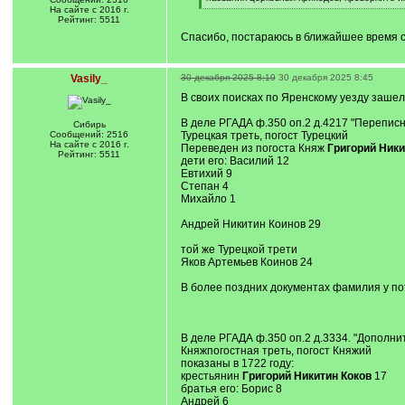
q
[
На сайте с 2016 г.
]
/
Рейтинг: 5511
q
Спасибо, постараюсь в ближайшее время с
]
Vasily_
30 декабря 2025 8:19
30 декабря 2025 8:45
В своих поисках по Яренскому уезду зашел 
В деле РГАДА ф.350 оп.2 д.4217 "Переписна
Сибирь
Сообщений: 2516
Турецкая треть, погост Турецкий
На сайте с 2016 г.
Переведен из погоста Княж
Григорий Ники
Рейтинг: 5511
дети его: Василий 12
Евтихий 9
Степан 4
Михайло 1
Андрей Никитин Коинов 29
той же Турецкой трети
Яков Артемьев Коинов 24
В более поздних документах фамилия у пот
В деле РГАДА ф.350 оп.2 д.3334. "Дополни
Княжпогостная треть, погост Княжий
показаны в 1722 году:
крестьянин
Григорий Никитин Коков
17
братья его: Борис 8
Андрей 6