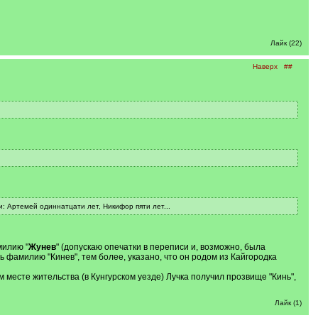
Лайк (22)
Наверх
##
и: Артемей одиннатцати лет, Никифор пяти лет...
милию "
Жунев
" (допускаю опечатки в переписи и, возможно, была
ь фамилию "Кинев", тем более, указано, что он родом из Кайгородка
ом месте жительства (в Кунгурском уезде) Лучка получил прозвище "Кинь",
Лайк (1)