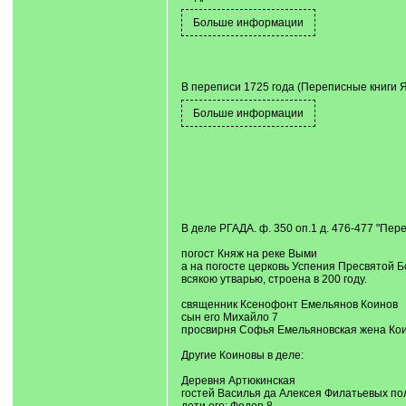
В переписи 1725 года (Переписные книги Яре
В деле РГАДА. ф. 350 оп.1 д. 476-477 "Пер
погост Княж на реке Выми
а на погосте церковь Успения Пресвятой Б
всякою утварью, строена в 200 году.
священник Ксенофонт Емельянов Коинов
сын его Михайло 7
просвирня Софья Емельяновская жена Ко
Другие Коиновы в деле:
Деревня Артюкинская
гостей Василья да Алексея Филатьевых по