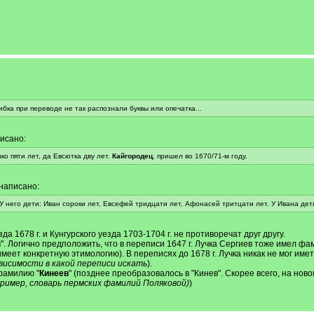
бка при переводе не так распознали буквы или опечатка...
писано:
шко пяти лет, да Евсютка дву лет.
Кайгородец
, пришел во 1670/71-м году.
 написано:
 У него дети: Иван сороки лет, Евсефей тридцати лет, Афонасей тритцати лет. У Ивана дет
 1678 г. и Кунгурского уезда 1703-1704 г. не противоречат друг другу.
 Логично предположить, что в переписи 1647 г. Лучка Сергиев тоже имел фа
еет конкретную этимологию). В переписях до 1678 г. Лучка никак не мог имет
ависимости в какой переписи искать
).
 фамилию "
Кинеев
" (позднее преобразовалось в "Кинев". Скорее всего, на нов
пример, словарь пермских фамилий Поляковой)
)