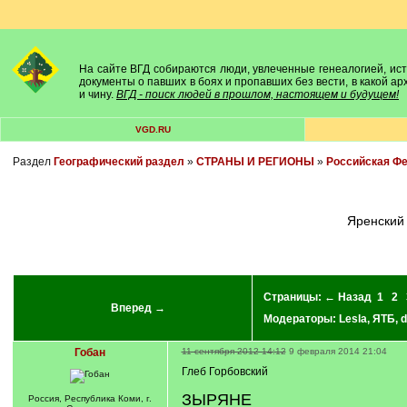
На сайте ВГД собираются люди, увлеченные генеалогией, исто
документы о павших в боях и пропавших без вести, в какой а
и чину.
ВГД - поиск людей в прошлом, настоящем и будущем!
VGD.RU
Раздел
Географический раздел
»
СТРАНЫ И РЕГИОНЫ
»
Российская Ф
Яренски
Страницы:
← Назад
1
2
Вперед →
Модераторы:
Lesla
,
ЯТБ
,
d
Гобан
11 сентября 2012 14:12
9 февраля 2014 21:04
Глеб Горбовский
ЗЫРЯНЕ
Россия, Республика Коми, г.