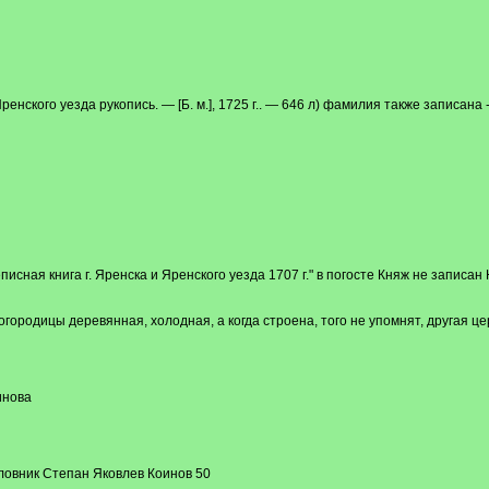
нского уезда рукопись. — [Б. м.], 1725 г.. — 646 л) фамилия также записана -
еписная книга г. Яренска и Яренского уезда 1707 г." в погосте Княж не записа
огородицы деревянная, холодная, а когда строена, того не упомнят, другая ц
инова
ловник Степан Яковлев Коинов 50