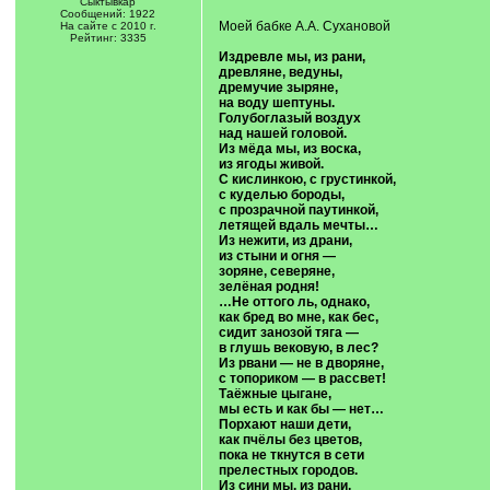
Сыктывкар
Сообщений: 1922
Моей бабке А.А. Сухановой
На сайте с 2010 г.
Рейтинг: 3335
Издревле мы, из рани,
древляне, ведуны,
дремучие зыряне,
на воду шептуны.
Голубоглазый воздух
над нашей головой.
Из мёда мы, из воска,
из ягоды живой.
С кислинкою, с грустинкой,
с куделью бороды,
с прозрачной паутинкой,
летящей вдаль мечты…
Из нежити, из драни,
из стыни и огня —
зоряне, северяне,
зелёная родня!
…Не оттого ль, однако,
как бред во мне, как бес,
сидит занозой тяга —
в глушь вековую, в лес?
Из рвани — не в дворяне,
с топориком — в рассвет!
Таёжные цыгане,
мы есть и как бы — нет…
Порхают наши дети,
как пчёлы без цветов,
пока не ткнутся в сети
прелестных городов.
Из сини мы, из рани,