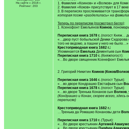
На сайте с 2016 г.
1. Фамилия «Коинов» и «Волков» для Коми
Рейтинг: 203
2. Фамилия «Коков» присутствует в 17 ве
3. В переписях прослеживается трансфо
которая позже «разделилась» на фамилии 
Теперь по переписям (посмотрел бегло)
:
1. Ксенофонт Емельянов
Коинов
, пономар
Переписная книга 1678 г.
(погост Княж… д
«…двор пуст бобыльской Демки Сидорова
того не ведомо, а пашни у него не было…»
Крестоприводная книга 1682 г.:
Упоминается
Емелька
Дементьев сын
Кои
Переписная книга 1710 г.
(Княжпогост):
«…Во дворе священник Ксенефонт Емель
2. Григорий Никитин
Коинов (Коков/Волков
Переписная книга 1646 г.
(погост Турья):
«…во дворе Кондрашко Евстафьев сын
Во
Переписная книга 1678 г.
(погост Турья):
«…во дворе Тренька Конанов сын
Волков
,
(Кондрашко и Конан, скорее всего, здес
переписях)
Крестоприводная книга 1682 г.:
…Тренька да Ромашко Конановы дети
Вол
Переписная книга 1710 г.
(Турья):
«…Во дворе крестьянин
Артемей Авакумо
«…Во дворе крестьянин
Парфен Авакумов