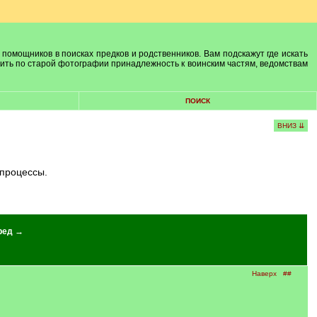
 помощников в поисках предков и родственников. Вам подскажут где искать
лить по старой фотографии принадлежность к воинским частям, ведомствам
ПОИСК
ВНИЗ ⇊
 процессы.
ред →
Наверх
##