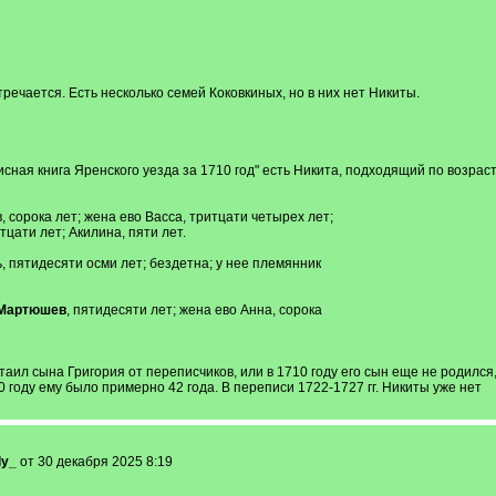
речается. Есть несколько семей Коковкиных, но в них нет Никиты.
писная книга Яренского уезда за 1710 год" есть Никита, подходящий по возрас
сорока лет; жена ево Васса, тритцати четырех лет;
тцати лет; Акилина, пяти лет.
 пятидесяти осми лет; бездетна; у нее племянник
 Мартюшев
, пятидесяти лет; жена ево Анна, сорока
л сына Григория от переписчиков, или в 1710 году его сын еще не родился,
 году ему было примерно 42 года. В переписи 1722-1727 гг. Никиты уже нет
ly_
от 30 декабря 2025 8:19