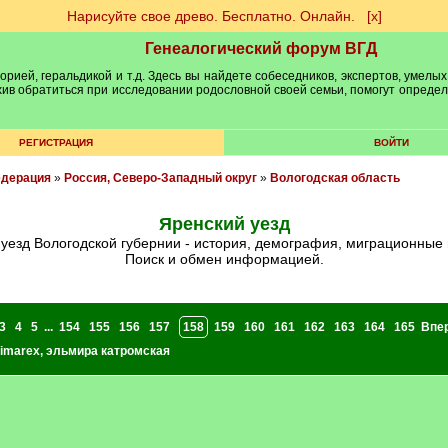
Нарисуйте свое древо. Бесплатно. Онлайн.
[х]
Генеалогический форум ВГД
рией, геральдикой и т.д. Здесь вы найдете собеседников, экспертов, умелых
рхив обратиться при исследовании родословной своей семьи, помогут опреде
РЕГИСТРАЦИЯ
ВОЙТИ
едерация
»
Россия, Северо-Западный округ
»
Вологодская область
Яренский уезд
й уезд Вологодской губернии - история, демография, миграционные
Поиск и обмен информацией.
3
4
5
...
154
155
156
157
158
159
160
161
162
163
164
165
Впе
imarex
,
эльмира катромская