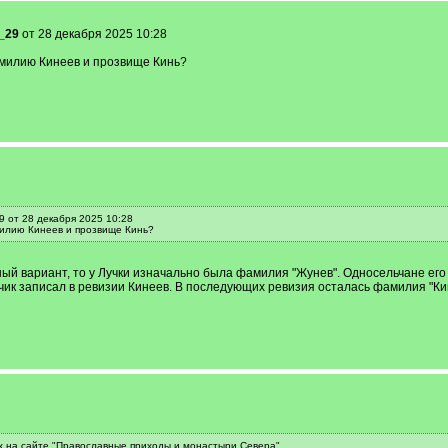
_29
от 28 декабря 2025 10:28
амилию Кинеев и прозвище Кинь?
9 от 28 декабря 2025 10:28
илию Кинеев и прозвище Кинь?
ый вариант, то у Лучки изначально была фамилия "Жунев". Односельчане его 
ик записал в ревизии Кинеев. В последующих ревизия осталась фамилия "Кинее
х на сайте "Православные приходы и монастыри Севера"