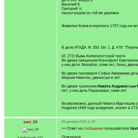
дети его: Федор 8
Василий 6
Григорий ½
сказал родом он той же деревни
Фамилия Коков в переписи 1707 года не вст
В деле РГАДА. Ф. 350. Оп. 1. Д. 478. "Пере
(Л. 272) Вымь Княжпогостской трети
Во дворе священник Ксенофонт Емельянов, 
у них дети: Михайло, осми лет; Анна, двена
Во дворе просвирня Софья Аверкиева дочь,
Максим Никитин, двенатцати лет.
Во дворе трапезник
Никита Андриев сын
лет; у них дочь Парасковья, семи лет
Возмозможно, данный Никита Мартюшев утаи
Андреев 1668 года рождения, значит в 1710
savi_29
30 декабря 2025 11:36
>> Ответ на
сообщение
пользователя
Vasi
Пояснение:
Сообщений: 122