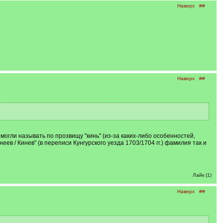
Наверх
##
Наверх
##
могли называть по прозвищу "кинь" (из-за каких-либо особенностей,
в / Кинев" (в переписи Кунгурского уезда 1703/1704 гг.) фамилия так и
Лайк (1)
Наверх
##