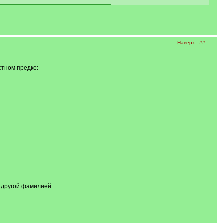
Наверх
##
стном предке:
с другой фамилией: