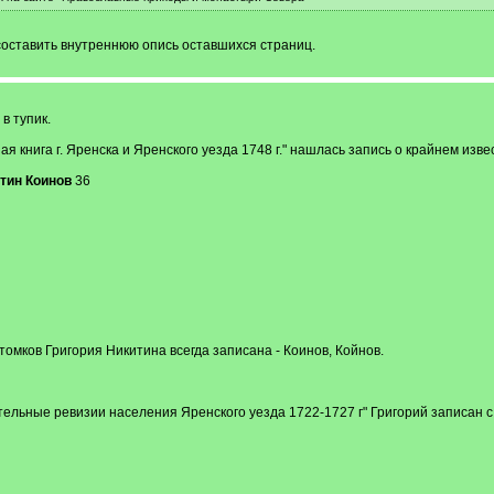
оставить внутреннюю опись оставшихся страниц.
в тупик.
я книга г. Яренска и Яренского уезда 1748 г." нашлась запись о крайнем изве
тин Коинов
36
омков Григория Никитина всегда записана - Коинов, Койнов.
тельные ревизии населения Яренского уезда 1722-1727 г" Григорий записан 