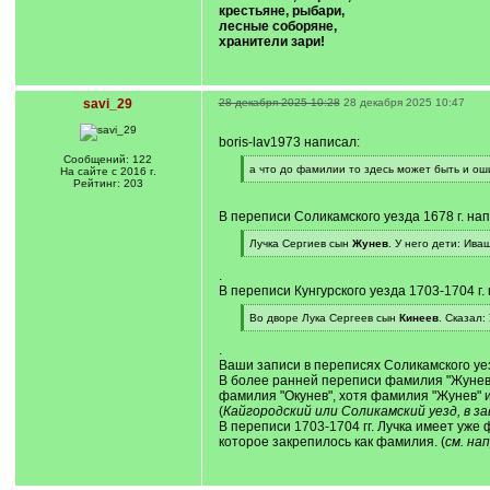
крестьяне, рыбари,
лесные соборяне,
хранители зари!
savi_29
28 декабря 2025 10:28
28 декабря 2025 10:47
boris-lav1973 написал:
Сообщений: 122
[
а что до фамилии то здесь может быть и оши
На сайте с 2016 г.
q
[
Рейтинг: 203
]
/
q
В переписи Соликамского уезда 1678 г. на
]
[
Лучка Сергиев сын
Жунев
. У него дети: Ива
q
[
]
/
.
q
В переписи Кунгурского уезда 1703-1704 г.
]
[
Во дворе Лука Сергеев сын
Кинеев
. Сказал:
q
[
]
/
.
q
Ваши записи в переписях Соликамского уезда
]
В более ранней переписи фамилия "Жунев".
фамилия "Окунев", хотя фамилия "Жунев" им
(
Кайгородский или Соликамский уезд, в з
В переписи 1703-1704 гг. Лучка имеет уже
которое закрепилось как фамилия. (
см. на