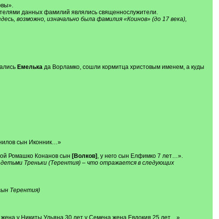
овы».
осителями данных фамилий являлись священнослужители.
здесь, возможно, изначально была фамилия «Коинов» (до 17 века),
тались
Емелька
да Ворламко, сошли кормитца христовым именем, а куды
анилов сын Иконник…»
дной Ромашко Конанов сын
[Волков]
, у него сын Елфимко 7 лет…».
и детьми Треньки (Терентия) – что отражается в следующих
сын Терентия)
 жена у Никиты Ульяна 30 лет у Семена жена Евдокия 25 лет…»