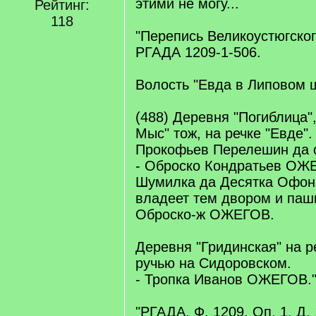
этими не могу...
Рейтинг:
118
"Перепись Великоустюгског
РГАДА 1209-1-506.
Волость "Евда в Липовом 
(488) Деревня "Погиблица"
Мыс" тож, на речке "Евде"
Прокофьев Перелешин да 
- Оброско Кондратьев ОЖЕ
Шумилка да Десятка Офон
владеет тем двором и па
Оброско-ж ОЖЕГОВ.
Деревня "Гридинская" на р
ручью на Сидоровском.
- Тропка Иванов ОЖЕГОВ.
"РГАДА. Ф. 1209. Оп. 1. Д. 