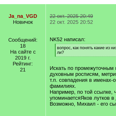
Ja_na_VGD
22 окт. 2025 20:49
Новичок
22 окт. 2025 20:52
NK52 написал:
Сообщений:
18
[
вопрос, как понять какие из н
На сайте с
q
ли?
]
2019 г.
[
/
Рейтинг:
q
Искать по промежуточным 
21
]
духовным росписям, метри
т.п. совпадения в именах-о
фамилиях.
Например, по той ссылке, ч
упоминаетсяЯков лутков в 
Возможно, Михаил - его сы