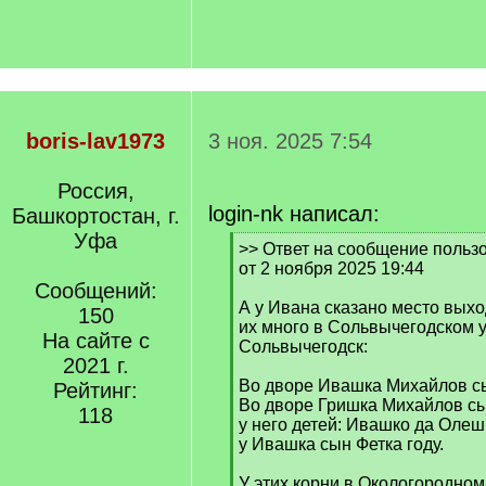
boris-lav1973
3 ноя. 2025 7:54
Россия,
login-nk написал:
Башкортостан, г.
Уфа
[
>> Ответ на сообщение пользо
q
от 2 ноября 2025 19:44
]
Сообщений:
А у Ивана сказано место выход
150
их много в Сольвычегодском у
На сайте с
Сольвычегодск:
2021 г.
Во дворе Ивашка Михайлов с
Рейтинг:
Во дворе Гришка Михайлов сы
118
у него детей: Ивашко да Олешк
у Ивашка сын Фетка году.
У этих корни в Окологородном