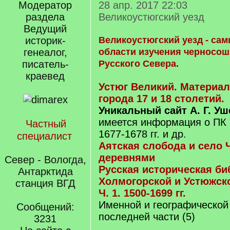
Модератор
28 апр. 2017 22:03
раздела
Великоустюгский уезд
Ведущий
историк-
Великоустюгский уезд - са
генеалог,
области изучения черносош
писатель-
Русского Севера.
краевед
Устюг Великий. Материа
города 17 и 18 столетий.
Уникальный сайт А. Г. У
имеется информация о ПК 
Частный
1677-1678 гг. и др.
специалист
Аятская слобода и село 
деревнями
Север - Вологда,
Русская историческая би
Антарктида
Холмогорской и Устюжской
станция ВГД
Ч. 1. 1500-1699 гг.
Именной и географической 
Сообщений:
последней части (5)
3231