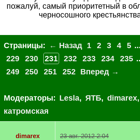
пожалуй, самый приоритетный в об
черносошного крестьянства
Страницы:
← Назад
1
2
3
4
5
..
229
230
231
232
233
234
235
.
249
250
251
252
Вперед →
Модераторы:
Lesla
,
ЯТБ
,
dimarex
катромская
dimarex
23 авг. 2012 2:04