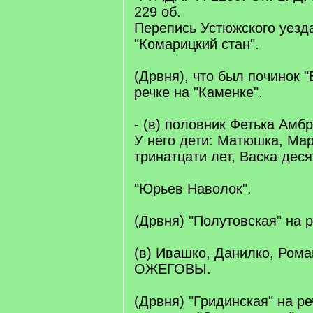
229 об.
Перепись Устюжского уезд
"Комарицкий стан".
(Дрвня), что был починок 
речке на "Каменке".
- (в) половник Фетька Ам
У него дети: Матюшка, Мар
тринатцати лет, Васка деся
"Юрьев Наволок".
(Дрвня) "Полутовская" на р
(в) Ивашко, Данилко, Ром
ОЖЕГОВЫ.
(Дрвня) "Гридинская" на ре