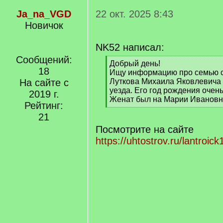
Ja_na_VGD
22 окт. 2025 8:43
Новичок
NK52 написал:
Сообщений:
[
Добрый день!
18
q
Ищу информацию про семью с
]
На сайте с
Луткова Михаила Яковлевича 
уезда. Его год рождения очен
2019 г.
Женат был на Марии Ивановне
Рейтинг:
[
21
/
q
Посмотрите на сайте
]
https://uhtostrov.ru/lantroick