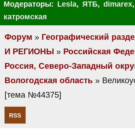
Модераторы:
Lesla
,
ЯТБ
,
dimarex
катромская
Форум
»
Географический разд
И РЕГИОНЫ
»
Российская Фед
Россия, Северо-Западный окру
Вологодская область
» Великоу
[тема №44375]
RSS