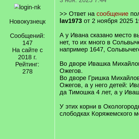
3 ноя. 2025 7:44
>> Ответ на
сообщение
по
lav1973
от 2 ноября 2025 1
Новокузнецк
А у Ивана сказано место в
Сообщений:
нет, то их много в Сольвыч
147
например 1647, Сольвычег
На сайте с
2018 г.
Во дворе Ивашка Михайло
Рейтинг:
Ожегов.
278
Во дворе Гришка Михайло
Ожегов, а у него детей: И
да Тимошка 4 лет, а у Иваш
У этих корни в Окологород
слободках Коряжемского м