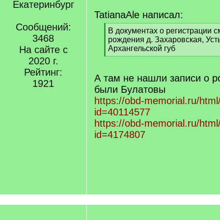
Екатеринбург
TatianaAle написал:
Сообщений:
[
В документах о регистрации с
3468
q
рождения д. Захаровская, Усть
]
На сайте с
Архангельской губ
[
2020 г.
/
Рейтинг:
q
А там не нашли записи о 
1921
]
были Булатовы
https://obd-memorial.ru/html
id=40114577
https://obd-memorial.ru/html
id=4174807