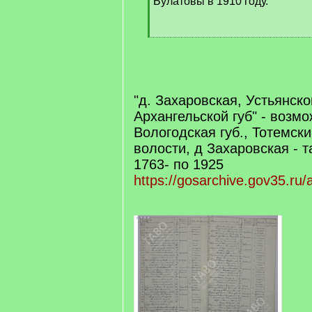
Булатовы в 1910 году.
[
/
q
]
"д. Захаровская, Устьянско
Архангельской губ" - возм
Вологодская губ., Тотемск
волости, д Захаровская -
1763- по 1925
https://gosarchive.gov35.ru/