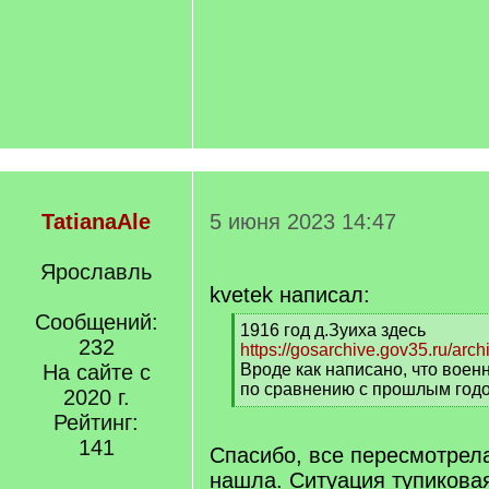
TatianaAle
5 июня 2023 14:47
Ярославль
kvetek написал:
Сообщений:
[
1916 год д.Зуиха здесь
232
q
https://gosarchive.gov35.ru/arc
]
На сайте с
Вроде как написано, что военн
по сравнению с прошлым год
2020 г.
[
Рейтинг:
/
141
q
Спасибо, все пересмотрела
]
нашла. Ситуация тупиковая