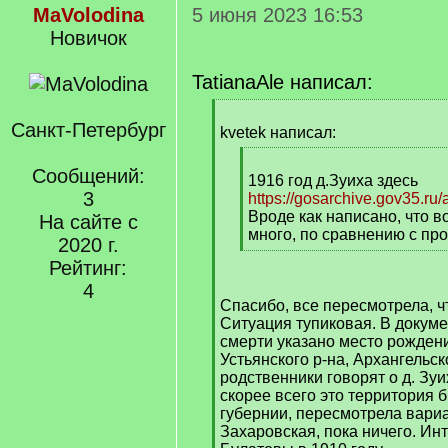
MaVolodina
5 июня 2023 16:53
Новичок
TatianaAle написал:
[
Санкт-Петербург
q
kvetek написал:
]
[
Сообщений:
q
1916 год д.Зуиха здесь
3
]
https://gosarchive.gov35.ru
Вроде как написано, что в
На сайте с
много, по сравнению с п
2020 г.
[
Рейтинг:
/
4
q
Спасибо, все пересмотрела, ч
]
Ситуация тупиковая. В докуме
смерти указано место рождени
Устьянского р-на, Архангельско
родственники говорят о д. Зуи
скорее всего это территория
губернии, пересмотрела вариа
Захаровская, пока ничего. Ин