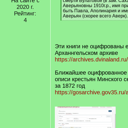
На сайте с
смерти Булатовой (в зам. Са
Аверьяновны 1910г.р., имя п
2020 г.
быть Павла, Аполинария и им
Рейтинг:
Аверьян (скорее всего Аверк).
4
[
/
q
]
Эти книги не оцифрованы 
Арханнгельском архиве
https://archives.dvinaland.r
Ближайшее оцифрованное 
описи крестьян Минского с
за 1872 год
https://gosarchive.gov35.ru/