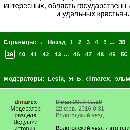
интересных, область государственн
и удельных крестьян.
Страницы:
← Назад
1
2
3
4
5
...
35
39
40
41
42
43
...
46
47
48
49
50
Модераторы:
Lesla
,
ЯТБ
,
dimarex
,
эльм
dimarex
8 мая 2012 10:50
Модератор
22 фев. 2016 0:31
раздела
Вологодский уезд
Ведущий
Вологодский уезд - это од
историк-