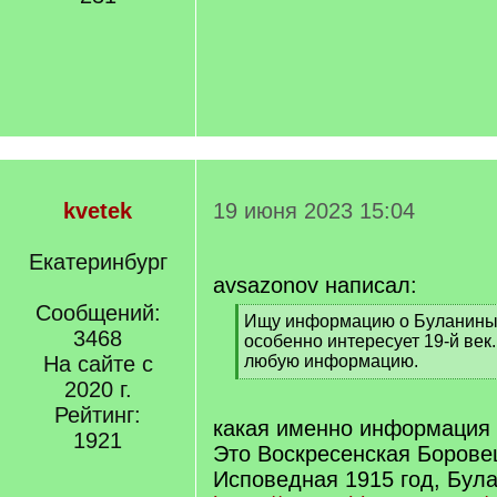
kvetek
19 июня 2023 15:04
Екатеринбург
avsazonov написал:
Сообщений:
[
Ищу информацию о Буланиных
3468
q
особенно интересует 19-й век.
]
На сайте с
любую информацию.
[
2020 г.
/
Рейтинг:
q
какая именно информация 
1921
]
Это Воскресенская Борове
Исповедная 1915 год, Бул