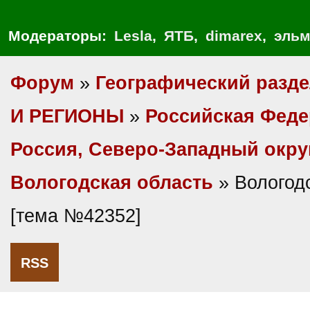
Модераторы:
Lesla
,
ЯТБ
,
dimarex
,
эльм
Форум
»
Географический разд
И РЕГИОНЫ
»
Российская Фед
Россия, Северо-Западный окру
Вологодская область
» Вологодс
[тема №42352]
RSS