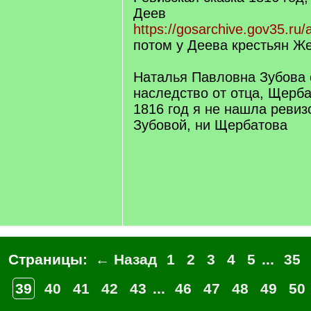
Деев
https://gosarchive.gov35.ru/
потом у Деева крестьян Же
Наталья Павловна Зубова 
наследство от отца, Щерба
1816 год я не нашла ревизс
Зубовой, ни Щербатова
Страницы:
← Назад
1
2
3
4
5
...
35
39
40
41
42
43
...
46
47
48
49
50