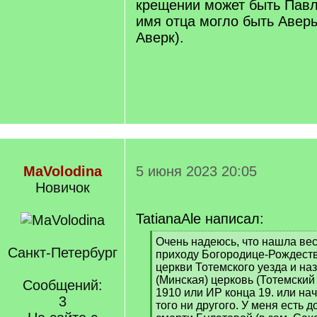
крещении может быть Павл
имя отца могло быть Аверь
Аверк).
MaVolodina
5 июня 2023 20:05
Новичок
TatianaAle написал:
[
Очень надеюсь, что нашла ве
Санкт-Петербург
q
приходу Богородице-Рождест
]
церкви Тотемского уезда и на
(Минская) церковь (Тотемский
Сообщений:
1910 или ИР конца 19. или нача
3
того ни другого. У меня есть д