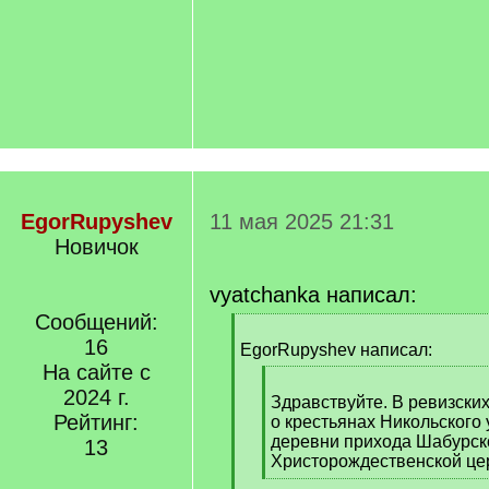
EgorRupyshev
11 мая 2025 21:31
Новичок
vyatchanka написал:
Сообщений:
[
16
q
EgorRupyshev написал:
]
На сайте с
[
2024 г.
q
Здравствуйте. В ревизских
Рейтинг:
]
о крестьянах Никольского 
деревни прихода Шабурск
13
Христорождественской це
[