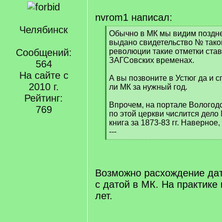
nvrom1 написал:
Челябинск
[
Обычно в МК мы видим поздне
q
выдано свидетельство № такой
]
Сообщений:
революции такие отметки став
ЗАГСовских временах.
564
На сайте с
А вы позвоните в Устюг да и 
2010 г.
ли МК за нужный год.
Рейтинг:
Впрочем, на портале Вологодс
769
по этой церкви числится дело
книга за 1873-83 гг. Наверное,
---
[
/
q
]
Возможно расхождение дат
с датой в МК. На практике
лет.