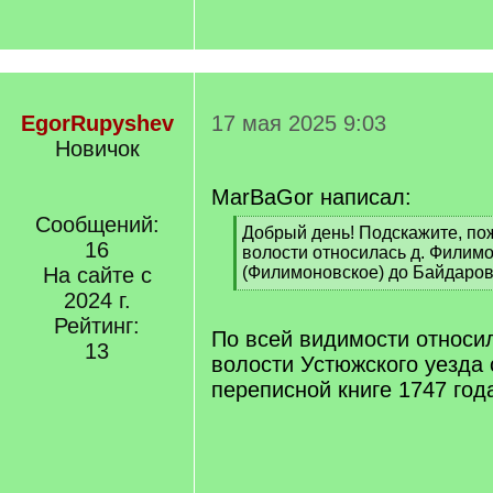
EgorRupyshev
17 мая 2025 9:03
Новичок
MarBaGor написал:
Сообщений:
[
Добрый день! Подскажите, пож
16
q
волости относилась д. Филим
]
На сайте с
(Филимоновское) до Байдаров
[
2024 г.
/
Рейтинг:
q
По всей видимости относи
13
]
волости Устюжского уезда 
переписной книге 1747 год