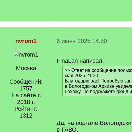
nvrom1
6 июня 2025 14:50
IrinaLan написал:
Москва
[
>> Ответ на сообщение пользо
q
мая 2025 21:30
]
Сообщений:
Благодарю вас! Попробую зап
в Вологодском Архиве увидели
1757
нахожу. Не подскажете фонд и
На сайте с
[
2018 г.
/
q
Рейтинг:
]
1312
Да, на портале Вологодских
в ГАВО.