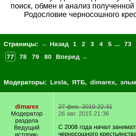
поиск, обмен и анализ полученно
Родословие черносошного крес
Страницы:
← Назад
1
2
3
4
5
...
73
77
78
79
80
Вперед →
Модераторы:
Lesla
,
ЯТБ
,
dimarex
,
эльм
dimarex
27 фев. 2010 22:31
Модератор
26 авг. 2015 21:36
раздела
С 2008 года начал занимат
Ведущий
черносошного крестьянства
историк-