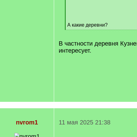
/
q
]
А какие деревни?
[
/
q
В частности деревня Кузн
]
интересует.
nvrom1
11 мая 2025 21:38