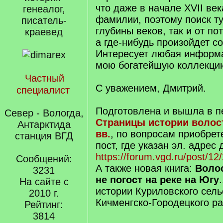
что даже в начале XVII ве
генеалог,
фамилии, поэтому поиск ту
писатель-
глубины веков, так и от по
краевед
а где-нибудь произойдет с
Интересует любая информа
мою богатейшую коллекци
Частный
С уважением, Дмитрий.
специалист
Подготовлена и вышла в пе
Север - Вологда,
Страницы истории волост
Антарктида
вв.
, по вопросам приобрет
станция ВГД
пост, где указан эл. адрес
https://forum.vgd.ru/post/
Сообщений:
А также новая книга:
Волос
3231
не погост на реке на Югу
На сайте с
истории Куриловского сель
2010 г.
Кичменгско-Городецкого ра
Рейтинг:
3814