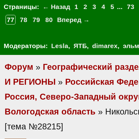
Страницы:
← Назад
1
2
3
4
5
...
73
77
78
79
80
Вперед →
Модераторы:
Lesla
,
ЯТБ
,
dimarex
,
эльм
Форум
»
Географический разд
И РЕГИОНЫ
»
Российская Фед
Россия, Северо-Западный окру
Вологодская область
» Никольс
[тема №28215]