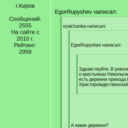
г.Киров
EgorRupyshev написал:
Сообщений:
[
2555
q
vyatchanka написал:
]
На сайте с
[
2010 г.
q
Рейтинг:
]
EgorRupyshev написал:
2959
[
q
]
Здравствуйте. В ревиз
о крестьянах Никольско
есть деревни прихода
Христорождественской
[
/
q
]
А какие деревни?