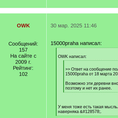
OWK
30 мар. 2025 11:46
15000praha написал:
Сообщений:
157
[
На сайте с
q
OWK написал:
]
2009 г.
[
Рейтинг:
q
>> Ответ на сообщение по
102
]
15000praha от 18 марта 20
Возможно эти деревни вн
поэтому и нет их ранее.
[
/
q
У меня тоже есть такая мысль
]
наверняка &#128578;.
[