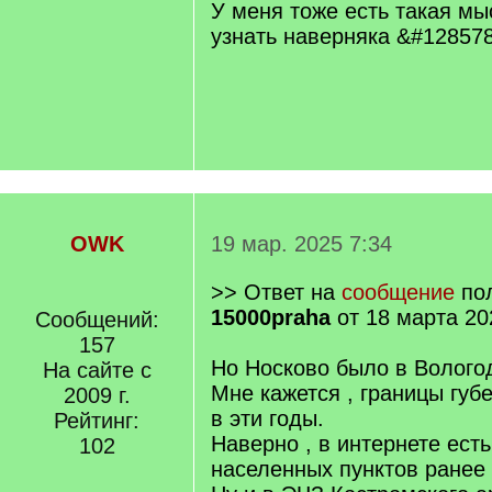
q
У меня тоже есть такая мы
]
узнать наверняка &#128578
OWK
19 мар. 2025 7:34
>> Ответ на
сообщение
пол
15000praha
от 18 марта 20
Сообщений:
157
Но Носково было в Вологод
На сайте с
Мне кажется , границы губ
2009 г.
в эти годы.
Рейтинг:
Наверно , в интернете есть
102
населенных пунктов ранее 