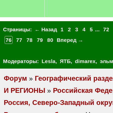
Страницы:
← Назад
1
2
3
4
5
...
72
76
77
78
79
80
Вперед →
Модераторы:
Lesla
,
ЯТБ
,
dimarex
,
эльм
Форум
»
Географический разд
И РЕГИОНЫ
»
Российская Фед
Россия, Северо-Западный окру