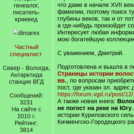
что даже в начале XVII ве
генеалог,
фамилии, поэтому поиск ту
писатель-
глубины веков, так и от по
краевед
а где-нибудь произойдет с
Интересует любая информа
мою богатейшую коллекци
Частный
С уважением, Дмитрий.
специалист
Подготовлена и вышла в пе
Север - Вологда,
Страницы истории волост
Антарктида
вв.
, по вопросам приобрет
станция ВГД
пост, где указан эл. адрес
https://forum.vgd.ru/post/
Сообщений:
А также новая книга:
Волос
3231
не погост на реке на Югу
На сайте с
истории Куриловского сель
2010 г.
Кичменгско-Городецкого ра
Рейтинг:
3814