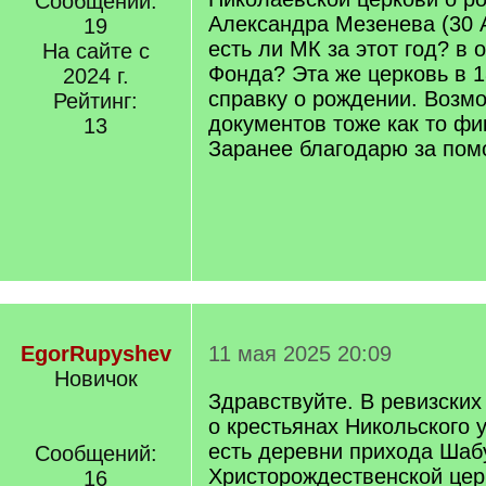
Сообщений:
Александра Мезенева (30 А
19
есть ли МК за этот год? в 
На сайте с
Фонда? Эта же церковь в 
2024 г.
справку о рождении. Возм
Рейтинг:
документов тоже как то ф
13
Заранее благодарю за пом
EgorRupyshev
11 мая 2025 20:09
Новичок
Здравствуйте. В ревизских
о крестьянах Никольского у
есть деревни прихода Шаб
Сообщений:
Христорождественской цер
16