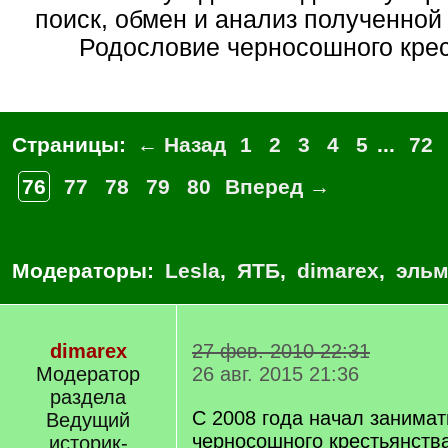
поиск, обмен и анализ полученно
Родословие черносошного крес
Страницы:
← Назад
1
2
3
4
5
...
72
76
77
78
79
80
Вперед →
Модераторы:
Lesla
,
ЯТБ
,
dimarex
,
эльм
dimarex
27 фев. 2010 22:31
Модератор
26 авг. 2015 21:36
раздела
С 2008 года начал занимат
Ведущий
черносошного крестьянства
историк-