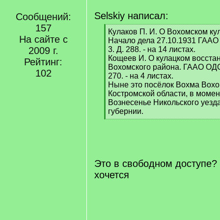
Selskiy написал:
Сообщений:
157
[
Кулаков П. И. О Вохомском ку
На сайте с
q
Начало дела 27.10.1931 ГААО
]
2009 г.
3. Д. 288. - на 14 листах.
Кощеев И. О кулацком восста
Рейтинг:
Вохомского района. ГААО ОДСП
102
270. - на 4 листах.
Ныне это посёлок Вохма Вохо
Костромской области, в момен
Вознесенье Никольского уезд
губернии.
[
/
q
]
Это в свободном доступе?
хочется