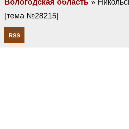
Вологодская область
» Никольс
[тема №28215]
RSS