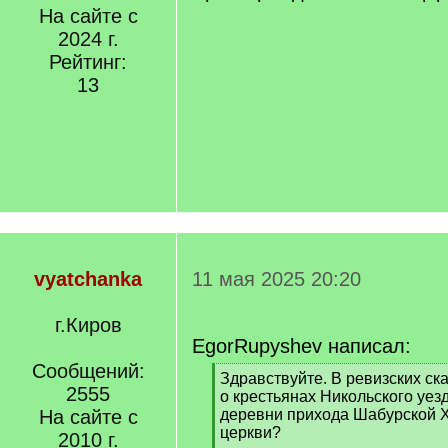
На сайте с
2024 г.
Рейтинг:
13
vyatchanka
11 мая 2025 20:20
г.Киров
EgorRupyshev написал:
Сообщений:
[
Здравствуйте. В ревизских ск
2555
q
о крестьянах Никольского уезд
]
На сайте с
деревни прихода Шабурской 
церкви?
2010 г.