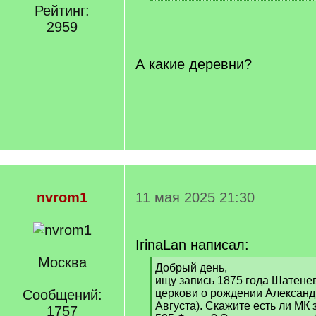
[
Рейтинг:
/
2959
q
]
А какие деревни?
nvrom1
11 мая 2025 21:30
IrinaLan написал:
Москва
[
Добрый день,
q
ищу запись 1875 года Шатене
]
Сообщений:
церкови о рождении Александ
Августа). Скажите есть ли МК з
1757