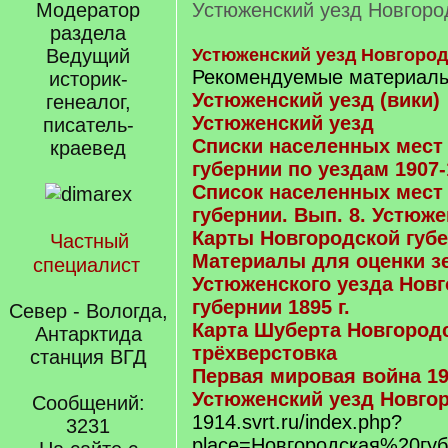
Модератор
Устюженский уезд Новгоро
раздела
Ведущий
Устюженский уезд Новгород
Рекомендуемые материалы
историк-
Устюженский уезд (вики)
генеалог,
Устюженский уезд
писатель-
Списки населенных мест
краевед
губернии по уездам 1907-1
Список населенных мест
губернии. Вып. 8. Устюже
Карты Новгородской губ
Частный
Материалы для оценки з
специалист
Устюженского уезда Нов
губернии 1895 г.
Север - Вологда,
Карта Шуберта Новгородс
Антарктида
трёхверстовка
станция ВГД
Первая мировая война 191
Устюженский уезд Новго
Сообщений:
1914.svrt.ru/index.php?
3231
place=Новгородская%20гу