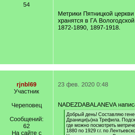
]
54
Метрики Пятницкой церкви
хранятся в ГА Вологодской
1872-1890, 1897-1918.
rjnbl69
23 фев. 2020 0:48
Участник
NADEZDABALANEVA напис
Череповец
[
Добрый день! Составляю гене
Сообщений:
q
Драници(ы)на Трефила. Подск
]
62
где можно посмотреть метриче
1880 по 1929 г.г. по Лентьевск
На сайте с