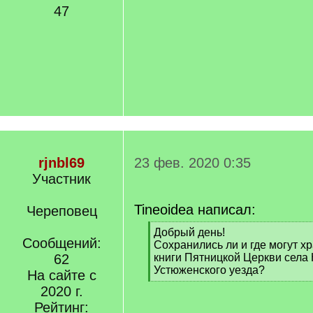
47
rjnbl69
23 фев. 2020 0:35
Участник
Tineoidea написал:
Череповец
[
Добрый день!
Сообщений:
q
Сохранились ли и где могут х
]
62
книги Пятницкой Церкви села
Устюженского уезда?
На сайте с
[
2020 г.
/
Рейтинг:
q