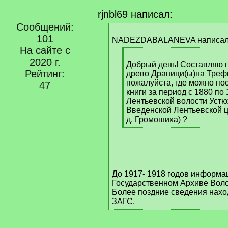
rjnbl69 написал:
Сообщений:
[
101
q
NADEZDABALANEVA написал
]
На сайте с
[
2020 г.
q
Добрый день! Составляю 
Рейтинг:
]
древо Драници(ы)на Треф
пожалуйста, где можно по
47
книги за период с 1880 по 1
Лентьевской волости Устю
Введенской Лентьевской ц
д. Громошиха) ?
[
/
q
]
До 1917- 1918 годов информа
Государственном Архиве Воло
Более поздние сведения нахо
ЗАГС.
[
/