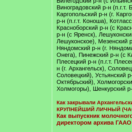
Вилегодский р-н (с Ильинс
Виноградовский р-н (п.г.т. 
Каргопольский р-н (г. Карг
р-н (п.г.т. Коноша), Котласс
Красноборский р-н (с Крас
р-н (с Яренск), Лешуконски
Лешуконское), Мезенский р-
Няндомский р-н (г. Няндома
Онега), Пинежский р-н (с К
Плесецкий р-н (п.г.т. Плес
н (г. Архангельск), Соловец
Соловецкий), Устьянский р-н
Октябрьский), Холмогорски
Холмогоры), Шенкурский р-н
Как закрывали Архангельск
КРУПНЕЙШИЙ ЛИЧНЫЙ (ЧА
Как выпускник молочного
директором архива ГААО