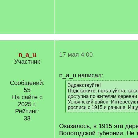
n_a_u
17 мая 4:00
Участник
n_a_u написал:
Сообщений:
[
Здравствуйте!
55
q
Подскажите, пожалуйста, как
]
На сайте с
доступна по жителям деревни
Устьянский район. Интересую
2025 г.
росписи с 1915 и раньше. Ищ
Рейтинг:
[
33
/
q
Оказалось, в 1915 эта дер
]
Вологодской губернии. Не 