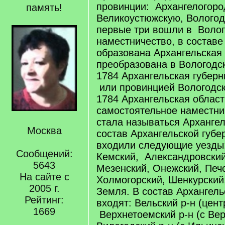
провинции: Архангелогоро
память!
Великоустюжскую, Вологод
первые три вошли в Волог
наместничество, в составе
образована Архангельская 
преобразована в Вологодс
1784 Архангельская губерн
или провинцией Вологодск
1784 Архангельская област
самостоятельное наместни
стала называться Архангел
Москва
состав Архангельской губе
входили следующие уезды:
Сообщений:
Кемский, Александровский
5643
Мезенский, Онежский, Печ
На сайте с
Холмогорский, Шенкурский
2005 г.
Земля. В состав Архангель
Рейтинг:
входят: Вельский р-н (центр
1669
Верхнетоемский р-н (с Вер