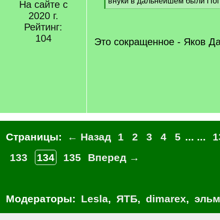
внуки в дальнейшем были По
На сайте с
[
2020 г.
/
Рейтинг:
q
]
104
Это сокращенное - Яков Д
Страницы:
← Назад
1
2
3
4
5
... ...
1
133
134
135
Вперед →
Модераторы:
Lesla
,
ЯТБ
,
dimarex
,
эльм