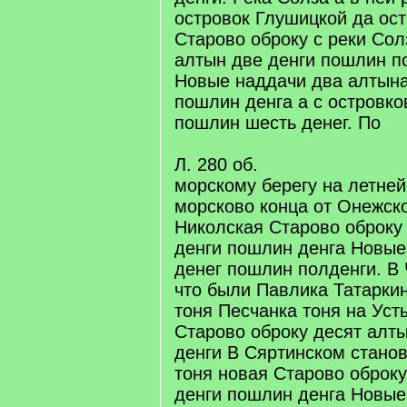
островок Глушицкой да ос
Старово оброку с реки Сол
алтын две денги пошлин п
Новые наддачи два алтына
пошлин денга а с островко
пошлин шесть денег. По
Л. 280 об.
морскому берегу на летней
морсково конца от Онежск
Николская Старово оброку
денги пошлин денга Новые
денег пошлин полденги. В
что были Павлика Татарки
тоня Песчанка тоня на Уст
Старово оброку десят алт
денги В Сяртинском стано
тоня новая Старово оброку
денги пошлин денга Новые