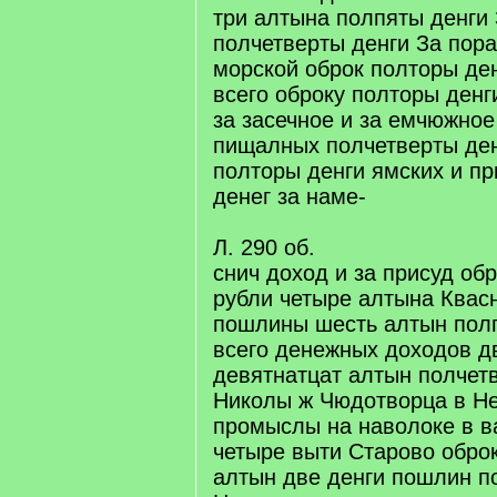
три алтына полпяты денги 
полчетверты денги За пора
морской оброк полторы де
всего оброку полторы денг
за засечное и за емчюжное
пищалных полчетверты де
полторы денги ямских и п
денег за наме-
Л. 290 об.
снич доход и за присуд об
рубли четыре алтына Квас
пошлины шесть алтын полп
всего денежных доходов д
девятнатцат алтын полчет
Николы ж Чюдотворца в Не
промыслы на наволоке в в
четыре выти Старово обро
алтын две денги пошлин п