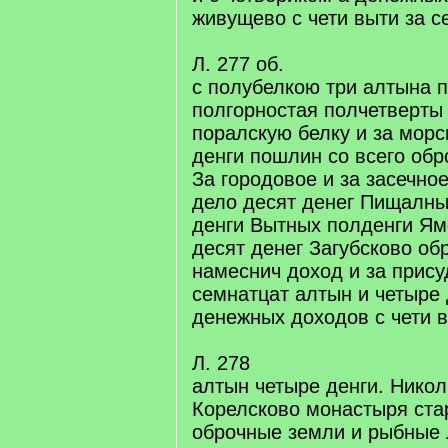
живущево с чети выти за с
Л. 277 об.
с полубелкою три алтына п
полгорностая полчетверты
поралскую белку и за морс
денги пошлин со всего обр
За городовое и за засечно
дело десят денег Пищалны
денги Вытных полденги Ям
десят денег Загубсково об
намеснич доход и за прису
семнатцат алтын и четыре 
денежных доходов с чети 
Л. 278
алтын четыре денги. Нико
Корелсково монастыря ста
оброчные земли и рыбные 