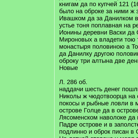
книгам да по купчей 121 (1
было на оброке за ними ж 
Ивашком да за Данилком 
устье тоня поплавная на р
Ионины деревни Васки да 
Мироновых а владети тою 
монастыря половиною а Т
да Данилку другою полови
оброку три алтына две ден
Новые
Л. 286 об.
наддачи шесть денег пошл
Николы ж чюдотвоорца на 
покосы и рыбные ловли в 
острове Голце да в остро
Лясоменском наволоке да 
Падре острове и в заполст
подлинно и оброк писан в 