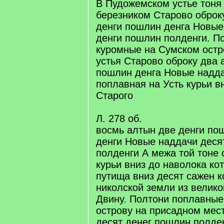
В Пудожемском устье тоня
березником Старово оброк
денги пошлин денга Новые
денги пошлин полденги. П
куромные на Сумском остр
устья Старово оброку два 
пошлин денга Новые надда
поплавная на Усть курьи в
Старого
Л. 278 об.
восмь алтын две денги по
денги Новые наддачи деся
полденги А межа той тоне 
курьи вниз до наволока ко
путища вниз десят сажен к
николской земли из велико
Двину. Полтони поплавные
острову на присадном мес
десят денег пошлин полде