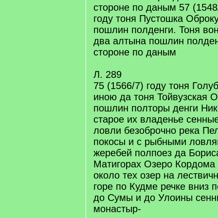
стороне по даным 57 (1548/
году тоня Пустошка Оброку
пошлин полденги. Тоня вон
два алтына пошлин полден
стороне по даным
Л. 289
75 (1566/7) году тоня Голу
иною да тоня Тойвузская О
пошлин полторы денги Ни
старое их владенье сенны
ловли безоброчно река Пе
покосы и с рыбными ловля
жеребей полпоез да Бориса
Матигорах Озеро Кордома 
около тех озер на лествич
горе по Кудме речке вниз 
до Сумы и до Улоины сенн
монастыр-