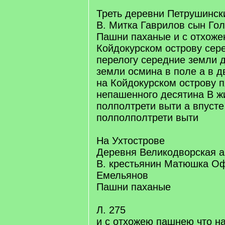
Треть деревни Петрушински
В. Митка Гаврилов сын Го
Пашни паханые и с отхоже
Койдокурском острову сер
перелогу середние земли д
земли осмина в поле а в д
на Койдокурском острову п
непашенного десятина В 
полполтрети выти а впусте
полполполтрети выти
На Ухтострове
Деревня Великодворская а
В. крестьянин Матюшка О
Емельянов
Пашни паханые
Л. 275
и с отхожею пашнею что н