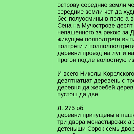
острову середние земли че
середние земли чет да худ
бес полуосмины в поле а в
Сена на Мучострове десят
непашенного за рекою за 
живущем полполтрети выти
полтрети и полполполтрети
деревни проезд на луг и н
прогон подле волостную из
И всего Николы Корелског
девятнатцат деревень с т
деревня да жеребей дерев
пустош да две
Л. 275 об.
деревни припущены в пашн
три двора монастырских а 
детеныши Сорок семь двор