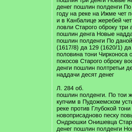
пошлин три денги Новые н
денег пошлин полденги По 
году на реке на Ижме чет 
и в Канбалице жеребей че
ловли Старого оброку три 
пошлин денга Новые надда
пошлин полденги По даной 
(1617/8) да 129 (1620/1) да
половина тони Чирконоса 
покосов Старого оброку во
денги пошлин полтретьи д
наддачи десят денег
Л. 284 об.
пошлин полденги. По тои ж
купчим в Пудожемском уст
реке против Глубокой тони
новоприсадново песку пов
Ондрюшки Онишевца Старо
денег пошлин полденги Но