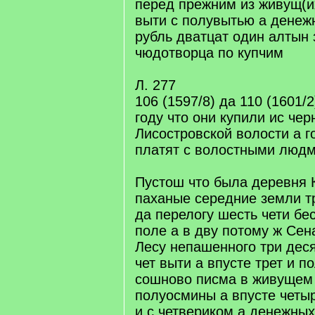
перед прежним из живущ(их
выти с полувытью а денеж
рубль дватцат один алтын
чюдотворца по купчим
Л. 277
106 (1597/8) да 110 (1601/2
году что они купили ис че
Лисостровской волости а 
платят с волостными люд
Пустош что была деревня 
паханые середние земли т
да перелогу шесть чети бе
поле а в дву потому ж Сен
Лесу непашенного три дес
чет выти а впусте трет и п
сошново писма в живущем 
полуосмины а впусте четы
и с четвериком а денежных