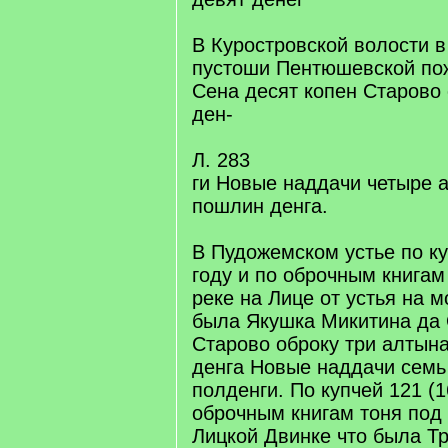
В Куростровской волости 
пустоши Пентюшевской пож
Сена десят копен Старово 
ден-
Л. 283
ги Новые наддачи четыре 
пошлин денга.
В Пудожемском устье по ку
году и по оброчным книгам
реке на Лице от устья на м
была Якушка Микитина да
Старово оброку три алтын
денга Новые наддачи семь
полденги. По купчей 121 (1
оброчным книгам тоня под
Лицкой Двинке что была 