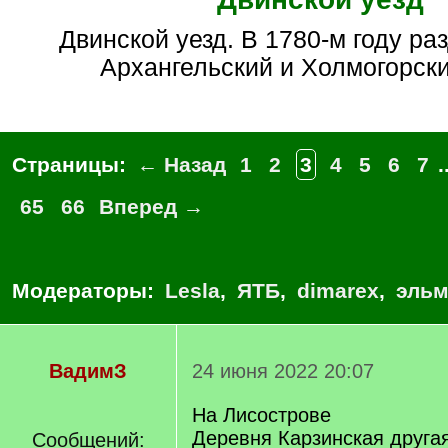
Двинской уезд. В 1780-м году разделился на
Архангельский и Холмогорск
Страницы:
← Назад
1
2
3
4
5
6
7
.
65
66
Вперед →
Модераторы:
Lesla
,
ЯТБ
,
dimarex
,
эльм
ВадимЗ
24 июня 2022 20:07
На Лисострове
Деревня Карзинская другая
Сообщений: