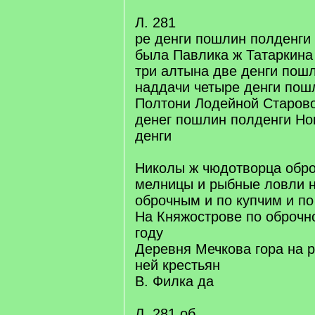
Л. 281
ре денги пошлин полденги
была Павлика ж Татаркина
три алтына две денги пош
наддачи четыре денги пош
Полтони Лодейной Старово
денег пошлин полденги Но
денги
Николы ж чюдотворца обро
мелницы и рыбные ловли н
оброчным и по купчим и п
На Княжострове по оброчно
году
Деревня Мечкова гора на р
ней крестьян
В. Филка да
Л. 281 об.