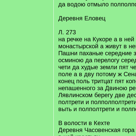
да водою отмыло полполп
Деревня Еловец
Л. 273
на речке на Кукоре а в ней
монастырской а живут в н
Пашни паханые середние з
осминою да перелогу сере
чети да худые земли пят ч
поле а в дву потому ж Сен
конец поль тритцат пят ко
непашенного за Двиною ре
Лявлинском берегу две де
полтрети и полполполтрети
выть и полполтрети и полп
В волости в Кехте
Деревня Часовенская гора