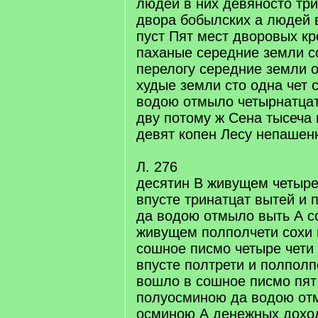
людей в них девяносто три
двора бобылских а людей 
пуст Пят мест дворовых к
паханые середние земли со
перелогу середние земли о
худые земли сто одна чет 
водою отмыло четырнатцат 
дву потому ж Сена тысеча 
девят копен Лесу непашен
Л. 276
десятин В живущем четыре 
впусте тринатцат вытей и 
да водою отмыло выть А с
живущем полполчети сохи 
сошное писмо четыре чети
впусте полтрети и полполп
вошло в сошное писмо пят 
полуосминою да водою отм
осминою А денежных дохо