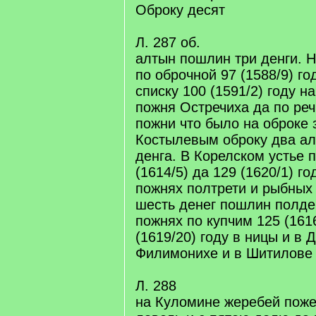
Оброку десят
Л. 287 об.
алтын пошлин три денги. Н
по оброчной 97 (1588/9) го
списку 100 (1591/2) году н
пожня Остречиха да по ре
пожни что было на оброке 
Костылевым оброку два а
денга. В Корелском устье 
(1614/5) да 129 (1620/1) го
пожнях полтрети и рыбных
шесть денег пошлин полде
пожнях по купчим 125 (1616
(1619/20) году в ницы и в 
Филимонихе и в Шитилове 
Л. 288
на Куломине жеребей поже