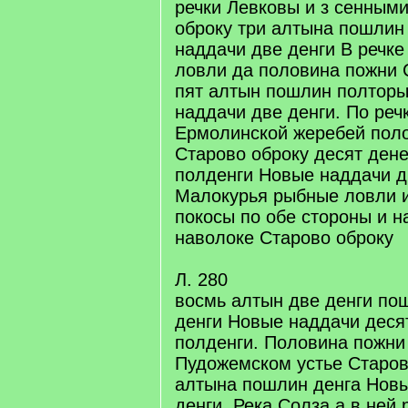
речки Левковы и з сенным
оброку три алтына пошлин
наддачи две денги В речк
ловли да половина пожни 
пят алтын пошлин полторы
наддачи две денги. По реч
Ермолинской жеребей пол
Старово оброку десят ден
полденги Новые наддачи дв
Малокурья рыбные ловли и
покосы по обе стороны и н
наволоке Старово оброку
Л. 280
восмь алтын две денги по
денги Новые наддачи деся
полденги. Половина пожни
Пудожемском устье Старов
алтына пошлин денга Нов
денги. Река Солза а в ней