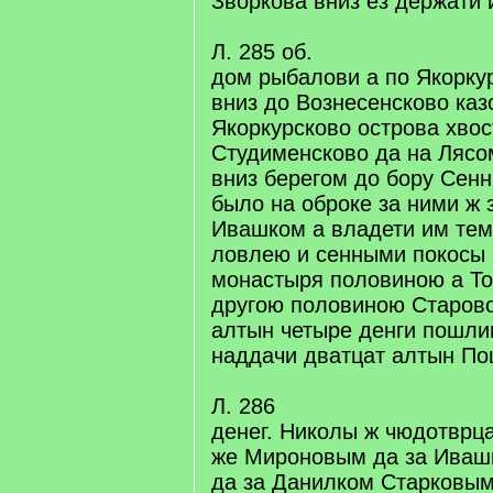
Зворкова вниз ез держати и
Л. 285 об.
дом рыбалови а по Якорку
вниз до Вознесенсково каз
Якоркурсково острова хвос
Студименсково да на Лясо
вниз берегом до бору Сенн
было на оброке за ними ж 
Ивашком а владети им тем
ловлею и сенными покосы
монастыря половиною а Т
другою половиною Старово
алтын четыре денги пошли
наддачи дватцат алтын П
Л. 286
денег. Николы ж чюдотврц
же Мироновым да за Ива
да за Данилком Старковы