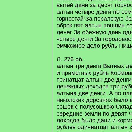
вытей дани за десят горно
алтын четыре денги по сем
горностай За поралскую бе
оброк пят алтын пошлин со
денег За обежную дань од
четыре денги За городовое 
емчюжное дело рубль Пищ
Л. 276 об.
алтын три денги Вытных д
и приметных рубль Кормов
тринатцат алтын две денги
денежных доходов три руб
алтына две денги. А по пл
николских деревнях было 
сошек с полусошкою Склад
середние земли по девят 
доходов было дани и корм
рублев одиннатцат алтын 