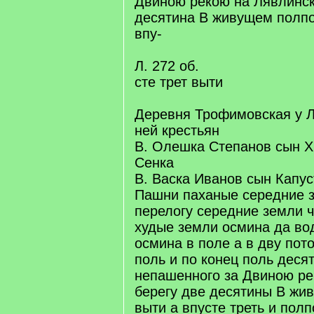
Двиною рекою на Лявлинск
десятина В живущем полпо
впу-
Л. 272 об.
сте трет выти
Деревня Трофимовская у Л
ней крестьян
В. Олешка Степанов сын Х
Сенка
В. Васка Иванов сын Капус
Пашни паханые середние з
перелогу середние земли ч
худые земли осмина да в
осмина в поле а в дву пот
поль и по конец поль деся
непашенного за Двиною ре
берегу две десятины В жи
выти а впусте треть и пол