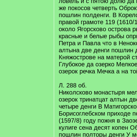
ловель и с пятою долю да
же покосов четверть Оброк
пошлин полденги. В Корелс
правой грамоте 119 (1610/1
около Ягорсково острова 
красные и белые рыбы опр
Петра и Павла что в Ненок
алтына две денги пошлин 
Княжострове на матерой с
Глубокое да озерко Мелкое 
озерок речка Мечка а на то
Л. 288 об.
Николсково монастыря мел
озерок тринатцат алтын д
четыре денги В Матигорско
Борисоглебском приходе п
(1597/8) году пожня в Зао
кулиге сена десят копен О
пошлин полторы денги У м