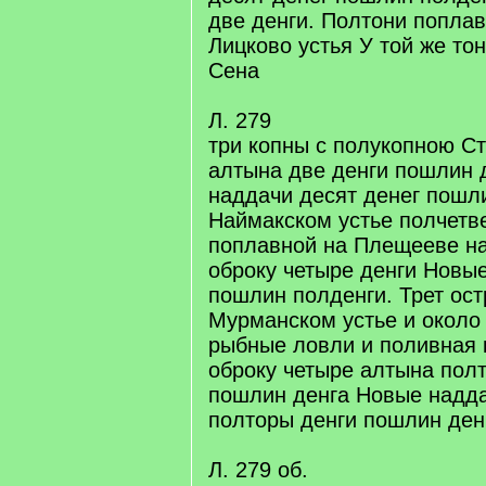
две денги. Полтони поплав
Лицково устья У той же то
Сена
Л. 279
три копны с полукопною Ст
алтына две денги пошлин 
наддачи десят денег пошл
Наймакском устье полчетв
поплавной на Плещееве н
оброку четыре денги Новы
пошлин полденги. Трет ост
Мурманском устье и около 
рыбные ловли и поливная 
оброку четыре алтына полт
пошлин денга Новые надд
полторы денги пошлин денг
Л. 279 об.