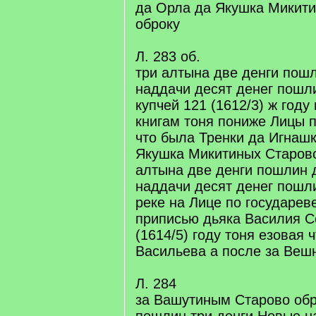
да Орла да Якушка Микит
оброку
Л. 283 об.
три алтына две денги пош
наддачи десят денег пошл
купчей 121 (1612/3) ж году
книгам тоня пониже Лицы 
что была Тренки да Игнаш
Якушка Микитиных Старово
алтына две денги пошлин 
наддачи десят денег пошл
реке на Лице по государев
приписью дьяка Василия С
(1614/5) году тоня езовая 
Васильева а после за Веш
Л. 284
за Вашутиным Старово обр