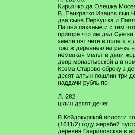
Кирьянко да Олешка Мосе
В. Панкратко Иванов сын Н
два сына Первушка и Павл
Пашни паханые и с тем чт
пригоре что им дал Суетк
земли пят чети в поле а в 
тою ж деревнею на речке 
немецкая мелет в двои жо
двор монастырской а в нем
Козма Старово оброку з д
десят алтын пошлин три д
наддачи рубль по-
Л. 282
шлин десят денег
В Койдокурской волости по
(1611/2) году жеребей пус
деревня Гавриловская в н