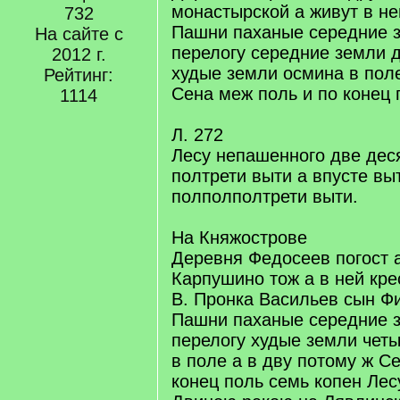
монастырской а живут в н
732
Пашни паханые середние з
На сайте с
перелогу середние земли д
2012 г.
худые земли осмина в поле
Рейтинг:
Сена меж поль и по конец 
1114
Л. 272
Лесу непашенного две де
полтрети выти а впусте выт
полполполтрети выти.
На Княжострове
Деревня Федосеев погост 
Карпушино тож а в ней кре
В. Пронка Васильев сын Ф
Пашни паханые середние 
перелогу худые земли четы
в поле а в дву потому ж С
конец поль семь копен Лес