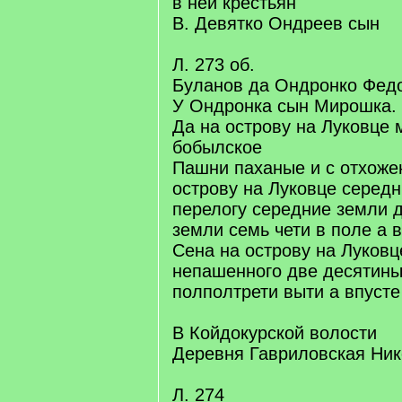
в ней крестьян
В. Девятко Ондреев сын
Л. 273 об.
Буланов да Ондронко Фед
У Ондронка сын Мирошка.
Да на острову на Луковце 
бобылское
Пашни паханые и с отхоже
острову на Луковце середн
перелогу середние земли д
земли семь чети в поле а 
Сена на острову на Луковц
непашенного две десятин
полполтрети выти а впусте
В Койдокурской волости
Деревня Гавриловская Ник
Л. 274