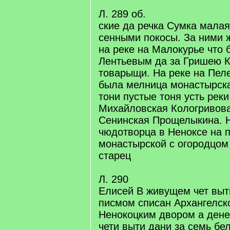
Л. 289 об.
ские да речка Сумка малая
сенными покосы. За ними 
на реке на Малокурье что
Лентьевым да за Гришею К
товарыщи. На реке на Пел
была мелница монастырска
тони пустые тоня усть рек
Михайловская Кологривова
Сенинская Прощелыкина. 
чюдотворца в Неноксе на 
монастырской с огородцом 
старец
Л. 290
Елисей В живущем чет вы
писмом списан Архангелск
Ненокоцким двором а дене
чети выти дани за семь бе