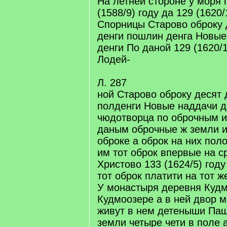
На летней стороне у моря 
(1588/9) году да 129 (1620/
Спорницы Старово оброку 
денги пошлин денга Новые
денги По даной 129 (1620/1
Лодей-
Л. 287
ной Старово оброку десят
полденги Новые наддачи д
чюдотворца по оброчным и
даным оброчные ж земли и
оброке а оброк на них пол
им тот оброк впервые на с
Христово 133 (1624/5) году
тот оброк платити на тот ж
У монастыря деревня Кудм
Кудмоозере а в ней двор 
живут в нем детеныши Па
земли четыре чети в поле 