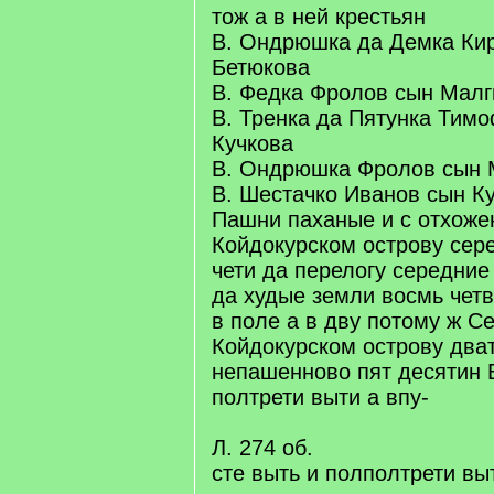
тож а в ней крестьян
В. Ондрюшка да Демка Ки
Бетюкова
В. Федка Фролов сын Малг
В. Тренка да Пятунка Тим
Кучкова
В. Ондрюшка Фролов сын 
В. Шестачко Иванов сын К
Пашни паханые и с отхоже
Койдокурском острову сер
чети да перелогу середние
да худые земли восмь четв
в поле а в дву потому ж С
Койдокурском острову дват
непашенново пят десятин
полтрети выти а впу-
Л. 274 об.
сте выть и полполтрети вы