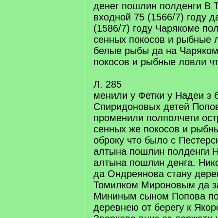
денег пошлин полденги В 
входной 75 (1566/7) году 
(1586/7) году Чарякоме по
сенных покосов и рыбные 
белые рыбы да на Чаряком
покосов и рыбные ловли чт
Л. 285
менили у Фетки у Надеи з 
Спиридоновых детей Попов
променили полполчети ост
сенных же покосов и рыбн
оброку что было с Пестерс
алтына пошлин полденги Н
алтына пошлин денга. Ник
да Ондреянова стану дере
Томилком Мироновым да з
Мининым сыном Попова п
деревнею от берегу к Якор