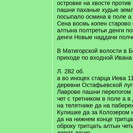
островке на хвосте против
пашни паханые худые земл
посыпало осмина в поле а 
Сена восмь копен старово 
алтына полтретьи денги п
денги Новые наддачи полч
В Матигорской волости в 
приходе по входной Ивана
Л. 282 об.
а во иноцех старца Иева 11
деревни Остафьевской луг
Лаврове пашни перелогом
чет с третником в поле а в
на телятнике да на пабере
Кулишке да за Колозером 
да на нижнем конце тритца
оброку тритцать алтын че
девят денег