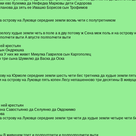
ики ево Куземка да Нефедка Марковы дети Сидорова
уланова да зять ее Ивашко Борисов сын Трофимов
 острову на Луковце середние земли восмь чети с полутретником
релогу худые земли четь в поле а в дву потому ж Сена меж поль и на остров
лполчети выти А впусте полполчети выти
ней крестьян
 сын Ондрюшка
на У них же живет Микулка Гаврилов сын Каргополец
 три сына Шумилко да Васка да Оска
рову на Юрмоле середние земли шесть чети бес третника да худые земли пять 
и на острову на Луковце пять копен Лесу непашенново три десятины В живущ
 ней крестьян
ына Савостьянко да Селуянко да Овдокимко
ова
острову на Луковце середние земли три чети да худые земли четыре чети без
ы В живущем трет и полполтрети и полполполчети выти.