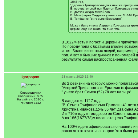
]
1646 год
"Деревня Григоровская да к ней же припуще
В. пречистенской поп Ларион Григорьев у не
В. дьячек Федка Михайлов
В. Микифорко Ондреев у него сын Л. 446 Пр
В. Трифанко Григорьев (Ермолин)"
Может быть у попа Лариона Григорьева кром
церкви еще не было, то еще что.
[
/
q
В 1622/4 есть и погост и церкви и причётни
]
По поводу попа с братьями вполне возможно
и нет. Более известных людей, например ц
поп. А вот у бывших дьячков и пономарей д
результате самая распространённая фамил
igorpopov
23 марта 2025 12:40
Во 2 ревизии на которую можно полагаться
"Аверкей Трифанов сын Ермолин (с фамилией
" у него брат Семен (52) 78 лет налицо".
Северодвинск
Сообщений: 575
На сайте с 2020 г.
В ландратке 1717 года
Рейтинг: 1142
"В. Семен Трифанов сын Ермолин 41 лета ж
Христина Иванова дочь 36 лет, два сына А
И в 710м году в том дворе он Семен писан 
А во 186(1677/78)м писан отец ево Трифан
На 100% идентифицировать по нашей линии
равно что отвечать на вопрос "что было ра