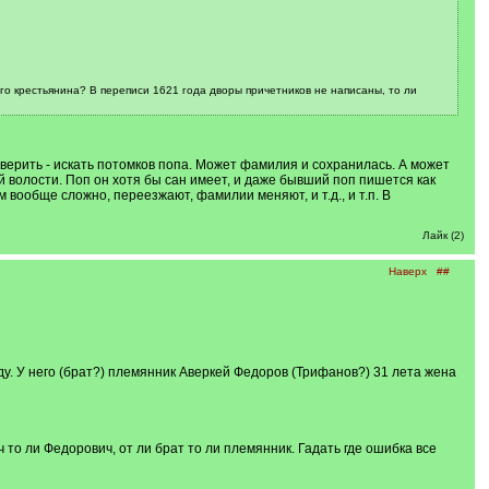
о крестьянина? В переписи 1621 года дворы причетников не написаны, то ли
оверить - искать потомков попа. Может фамилия и сохранилась. А может
 волости. Поп он хотя бы сан имеет, и даже бывший поп пишется как
 вообще сложно, переезжают, фамилии меняют, и т.д., и т.п. В
Лайк (2)
Наверх
##
у. У него (брат?) племянник Аверкей Федоров (Трифанов?) 31 лета жена
 ли Федорович, от ли брат то ли племянник. Гадать где ошибка все