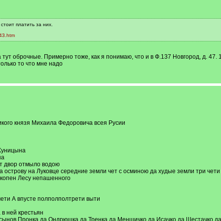
стоит платить за них.
43.htm
а тут оброчные. Примерно тоже, как я понимаю, что и в Ф.137 Новгород, д. 47. 
только то что мне надо
ликого князя Михаила Федоровича всея Русии
Куницына
на
от двор отмыло водою
острову на Луковце середние земли чет с осминою да худые земли три чети б
 копен Лесу непашенного
ети А впусте полполполтрети выти
 в ней крестьян
м сынов Пронка да Ондрюшка да Тренка да Меншичко да Исачко да Шестачко д