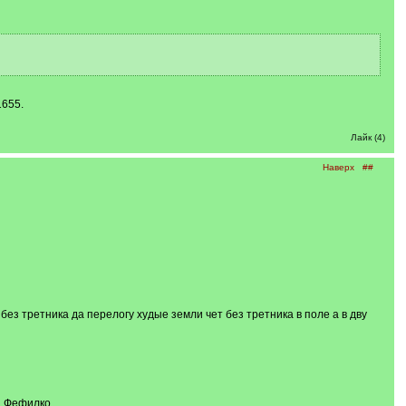
1655.
Лайк (4)
Наверх
##
ез третника да перелогу худые земли чет без третника в поле а в дву
а Фефилко