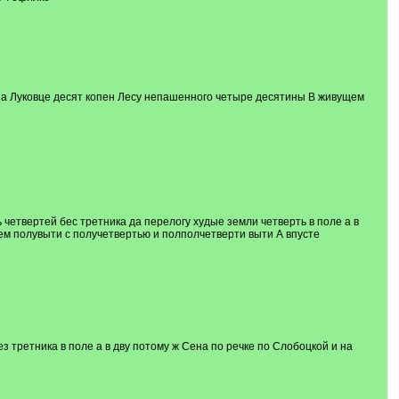
у на Луковце десят копен Лесу непашенного четыре десятины В живущем
четвертей бес третника да перелогу худые земли четверть в поле а в
ем полувыти с получетвертью и полполчетверти выти А впусте
 третника в поле а в дву потому ж Сена по речке по Слобоцкой и на