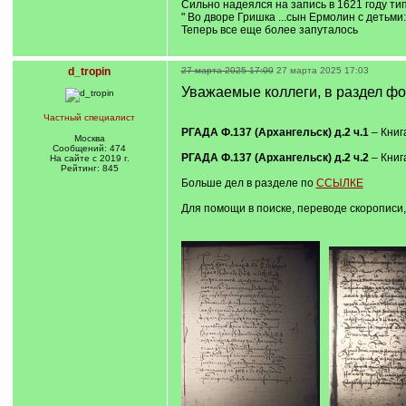
Сильно надеялся на запись в 1621 году тип
" Во дворе Гришка ...сын Ермолин с детьми
Теперь все еще более запуталось
d_tropin
27 марта 2025 17:00
27 марта 2025 17:03
Уважаемые коллеги, в раздел ф
Частный специалист
РГАДА Ф.137 (Архангельск) д.2 ч.1
– Книг
Москва
Сообщений: 474
РГАДА Ф.137 (Архангельск) д.2 ч.2
– Книг
На сайте с 2019 г.
Рейтинг: 845
Больше дел в разделе по
ССЫЛКЕ
Для помощи в поиске, переводе скоропис