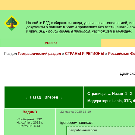
На сайте ВГД собираются люди, увлеченные генеалогией, исто
документы о павших в боях и пропавших без вести, в какой а
и чину.
ВГД - поиск людей в прошлом, настоящем и будущем!
VGD.RU
Раздел
Географический раздел
»
СТРАНЫ И РЕГИОНЫ
»
Российская Ф
Двинс
Страницы:
← Назад
1
2
← Назад
Вперед →
Модераторы:
Lesla
,
ЯТБ
,
d
ВадимЗ
22 марта 2025 13:19
Сообщений: 732
igorpopov написал:
На сайте с 2012 г.
Рейтинг: 1113
[
Как рабочая версия
q