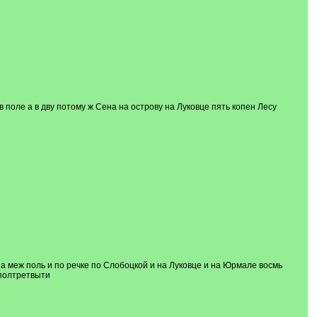
 поле а в дву потому ж Сена на острову на Луковце пять копен Лесу
на меж поль и по речке по Слобоцкой и на Луковце и на Юрмале восмь
лполтретвыти