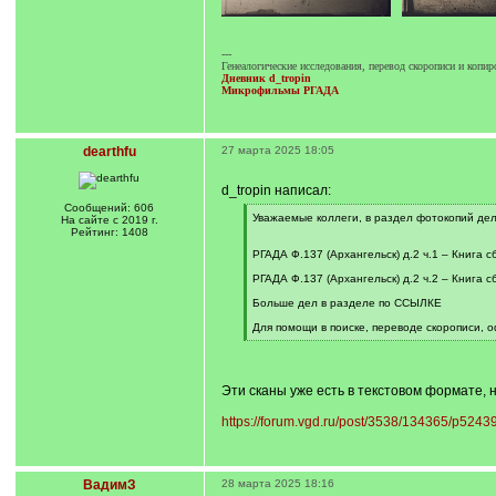
---
Генеалогические исследования, перевод скорописи и копи
Дневник d_tropin
Микрофильмы РГАДА
dearthfu
27 марта 2025 18:05
d_tropin написал:
Сообщений: 606
[
Уважаемые коллеги, в раздел фотокопий дел
На сайте с 2019 г.
q
Рейтинг: 1408
]
РГАДА Ф.137 (Архангельск) д.2 ч.1 – Книга 
РГАДА Ф.137 (Архангельск) д.2 ч.2 – Книга 
Больше дел в разделе по ССЫЛКЕ
Для помощи в поиске, переводе скорописи,
[
/
q
]
Эти сканы уже есть в текстовом формате, н
https://forum.vgd.ru/post/3538/134365/p5243
ВадимЗ
28 марта 2025 18:16