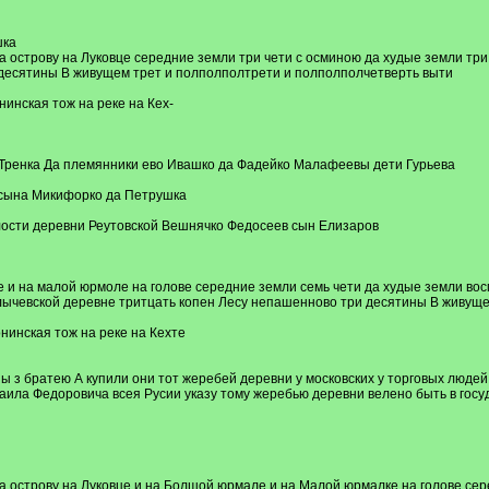
шка
острову на Луковце середние земли три чети с осминою да худые земли три ч
 десятины В живущем трет и полполполтрети и полполполчетверть выти
нская тож на реке на Кех-
н Тренка Да племянники ево Ивашко да Фадейко Малафеевы дети Гурьева
а сына Микифорко да Петрушка
лости деревни Реутовской Вешнячко Федосеев сын Елизаров
 и на малой юрмоле на голове середние земли семь чети да худые земли восм
улычевской деревне тритцать копен Лесу непашенново три десятины В живуще
инская тож на реке на Кехте
 з братею А купили они тот жеребей деревни у московских у торговых людей
хаила Федоровича всея Русии указу тому жеребью деревни велено быть в госу
острову на Луковце и на Болшой юрмале и на Малой юрмалке на голове серед