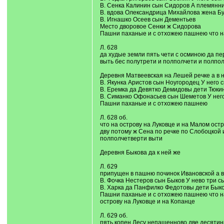
В. Сенка Калинин сын Сидоров А племянн
В. вдова Олександрица Михайлова жена Б
В. Игнашко Осеев сын Дементьев
Место дворовое Сенки ж Сидорова
Пашни паханые и с отхожею пашнею что на
Л. 628
да худые земли пять чети с осминою да пе
выть бес полутрети и полполчети и полпо
Деревня Матвеевская на Лешей речке а в 
В. Якунка Аристов сын Ноугородец У него
В. Еремка да Девятко Демидовы дети Тюки
В. Симанко Офонасьев сын Шеметов У него
Пашни паханые и с отхожею пашнею
Л. 628 об.
что на острову на Луковце и на Малом ост
дву потому ж Сена по речке по Слобоцкой 
полполчетверти выти
Деревня Быкова да к ней же
Л. 629
припущен в пашню починок Ивановской а в
В. Фочка Нестеров сын Быков У нево три с
В. Харка да Панфилко Федотовы дети Бык
Пашни паханые и с отхожею пашнею что на 
острову на Луковце и на Копанце
Л. 629 об.
пять копен Лесу непашенново две десятин