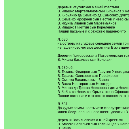
Деревня Реутовская а в ней крестьян
В. Ивашко Мартемьянов сын Кирьянов У н
В. Кирьянко да Семачко да Самсонко Дми
В. Семачко Ярофеев сын Пестов У нево с
В. Якунка Иванов сын Мартемьянов
В. Ивашко Никитин сын Кореленин
Пашни паханые и с отхожею пашнею что
Л. 630
на острову на Луковце середние земли три 
непашенново четыре десятины В живущем 
Деревня Григоровская а Патрекеевская тож
В. Мишка Васильев сын Вологдин
Л. 630 об.
В. Тиханко Федоров сын Тарутин У него дв
В. Тараско Олексеев сын Перфирьев
В. Омелка Васильев сын Быков
В. Васка Нестеров сын Неклюдов
В. Мишка да Тренка Невзоровы дети Некл
В. бобылка Ненилка Юрьева жена Офонас
Пашни паханые и с отхожею пашнею что на
Л. 631
Да худые земли шесть чети с полутретнико
копен Лесу непашенново шесть десятин В 
Деревня Васильевская а в ней крестьян
В. Амоско Васильев сын Голенищев У него 
В. Ганка