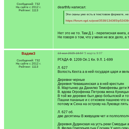
Сообщений: 732
dearthfu написал:
На сайте с 2012 г.
Рейтинг: 1113
[
Эти сканы уже есть в текстовом формате, не 
q
]
https://forum.vgd.ru/post/3538/134365/p52439
[
/
q
Нет это не то. Там Д.1 - переписная книга, 
]
Не говоря о том, что у меня не все дело, а 
ВадимЗ
13 мая 2025 18:57
5 марта 9:07
РГАДА Ф. 1209 Оп.1 Кн. 9 Л. 1-699
Сообщений: 732
На сайте с 2012 г.
Рейтинг: 1113
Л. 627
Волость Кехта а в ней государя царя и ве
Деревни черные
Деревня Чевакшинская а в ней крестьян
В. Мартынко да Данилко Тимофеевы дети 
В. вдова Огрофенка Петрова жена Куницы
В той же деревне был двор бобылской и т
Пашни паханые и с отхожею пашнею что на 
потому ж Сена на острову на Луковце пять
Л. 627 об.
две десятины В живущем чет и полполполч
Деревня Дудинская на усть реки Смердьи а
В. Федка Григорьев сын Соснин У него се