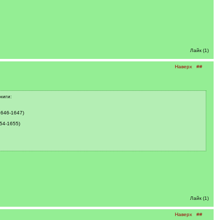
Лайк (1)
Наверх
##
ниги:
1646-1647)
54-1655)
Лайк (1)
Наверх
##