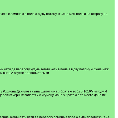
ети с осминою в поле а в дву потому ж Сена меж поль и на острову на
ь чети да перелогу худые земли четь в поле а в дву потому ж Сена меж
м выть А впусте полполчет выти
 у Родиона Данилова сына Щепоткина з братею во 125(1616/7)м году И
даревых черных волостях А игумену Ионе з братею в то место дано ис
ние земли пять чети да перелогу осмина в поле а в дву потому ж Сена