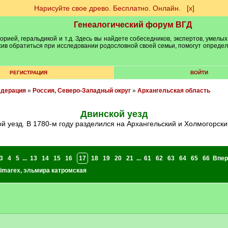
Нарисуйте свое древо. Бесплатно. Онлайн.
[х]
Генеалогический форум ВГД
рией, геральдикой и т.д. Здесь вы найдете собеседников, экспертов, умелых
рхив обратиться при исследовании родословной своей семьи, помогут опреде
РЕГИСТРАЦИЯ
ВОЙТИ
едерация
»
Россия, Северо-Западный округ
»
Архангельская область
Двинской уезд
кой уезд. В 1780-м году разделился на Архангельский и Холмогорск
3
4
5
...
13
14
15
16
17
18
19
20
21
...
61
62
63
64
65
66
Впер
imarex
,
эльмира катромская