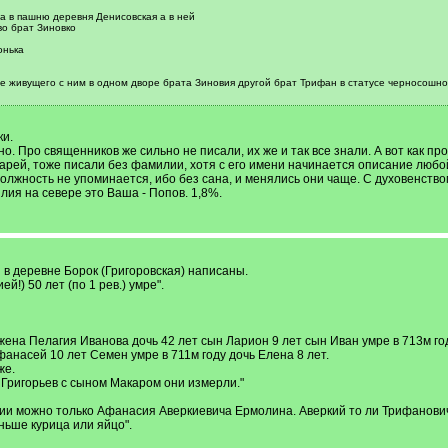
на в пашню деревня Денисовская а в ней
во брат Зиновко
онька
е живущего с ним в одном дворе брата Зиновия другой брат Трифан в статусе черносошног
ки.
. Про священников же сильно не писали, их же и так все знали. А вот как пр
арей, тоже писали без фамилии, хотя с его имени начинается описание любой
олжность не упоминается, ибо без сана, и менялись они чаще. С духовенством
ия на севере это Ваша - Попов. 1,8%.
 в деревне Борок (Григоровская) написаны.
!) 50 лет (по 1 рев.) умре".
ена Пелагия Иванова дочь 42 лет сын Ларион 9 лет сын Иван умре в 713м год
фанасей 10 лет Семен умре в 711м году дочь Елена 8 лет.
же.
 Григорьев с сыном Макаром они измерли."
 можно только Афанасия Аверкиевича Ермолина. Аверкий то ли Трифанович то
ньше курица или яйцо".