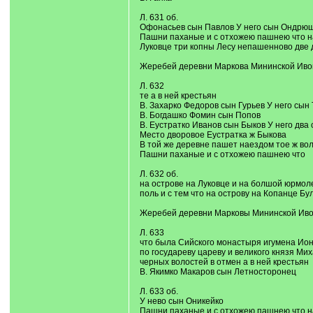
Л. 631 об.
Офонасьев сын Павлов У него сын Ондрю
Пашни паханые и с отхожею пашнею что на 
Луковце три копны Лесу непашенново две
Жеребей деревни Маркова Мининской Ивони
Л. 632
те а в ней крестьян
В. Захарко Федоров сын Гурьев У него сы
В. Богдашко Фомин сын Попов
В. Еустратко Иванов сын Быков У него дв
Место дворовое Еустратка ж Быкова
В той же деревне пашет наездом тое ж во
Пашни паханые и с отхожею пашнею что
Л. 632 об.
на острове на Луковце и на болшой юрмоле
поль и с тем что на острову на Копанце Б
Жеребей деревни Марковы Мининской Ивон
Л. 633
что была Сийского монастыря игумена Ионы
по государеву цареву и великого князя Ми
черных волостей в отмен а в ней крестьян
В. Якимко Макаров сын Летносторонец
Л. 633 об.
У нево сын Оникейко
Пашни паханые и с отхожею пашнею что на 