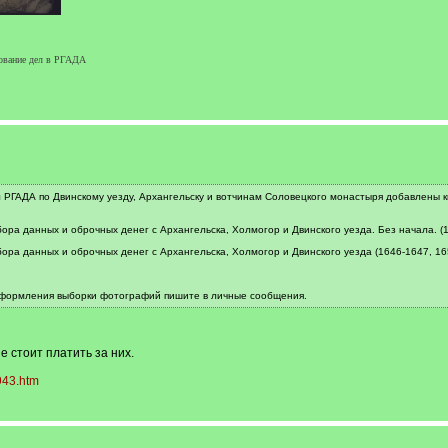
рование дел в РГАДА
 РГАДА по Двинскому уезду, Архангельску и вотчинам Соловецкого монастыря добавлены к
сбора данных и оброчных денег с Архангельска, Холмогор и Двинского уезда. Без начала. (
сбора данных и оброчных денег с Архангельска, Холмогор и Двинского уезда (1646-1647, 16
 оформления выборки фотографий пишите в личные сообщения.
е стоит платить за них.
943.htm