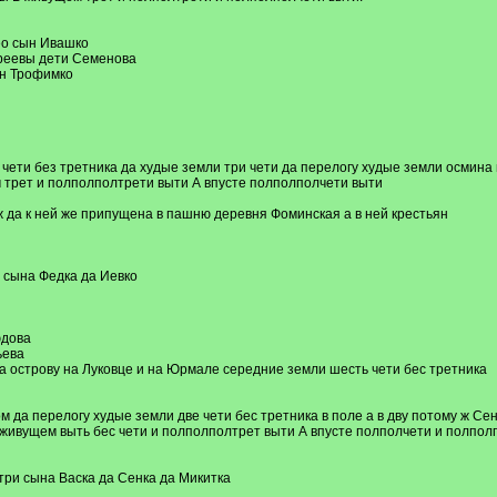
ео сын Ивашко
треевы дети Семенова
ын Трофимко
чети без третника да худые земли три чети да перелогу худые земли осмина в
трет и полполполтрети выти А впусте полполполчети выти
 да к ней же припущена в пашню деревня Фоминская а в ней крестьян
а сына Федка да Иевко
юдова
ьева
 острову на Луковце и на Юрмале середние земли шесть чети бес третника
м да перелогу худые земли две чети бес третника в поле а в дву потому ж Се
живущем выть бес чети и полполполтрет выти А впусте полполчети и полпо
три сына Васка да Сенка да Микитка