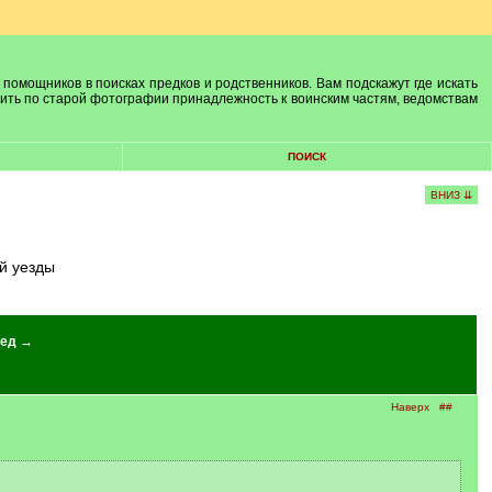
 помощников в поисках предков и родственников. Вам подскажут где искать
лить по старой фотографии принадлежность к воинским частям, ведомствам
ПОИСК
ВНИЗ ⇊
ий уезды
ед →
Наверх
##